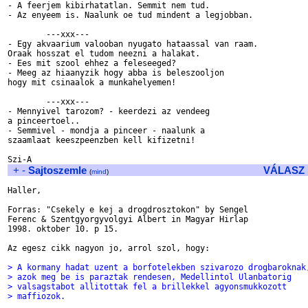
- A feerjem kibirhatatlan. Semmit nem tud.

- Az enyeem is. Naalunk oe tud mindent a legjobban.

	---xxx---

- Egy akvaarium valooban nyugato hataassal van raam.

Oraak hosszat el tudom neezni a halakat.

- Ees mit szool ehhez a feleseeged?

- Meeg az hiaanyzik hogy abba is beleszooljon

hogy mit csinaalok a munkahelyemen!

	---xxx---

- Mennyivel tarozom? - keerdezi az vendeeg 

a pinceertoel..

- Semmivel - mondja a pinceer - naalunk a 

szaamlaat keeszpeenzben kell kifizetni!

+
-
Sajtoszemle
VÁLASZ
(
mind
)
Haller,

Forras: "Csekely e kej a drogdrosztokon" by Sengel 

Ferenc & Szentgyorgyvolgyi Albert in Magyar Hirlap

1998. oktober 10. p 15.

Az egesz cikk nagyon jo, arrol szol, hogy:

> A kormany hadat uzent a borfotelekben szivarozo drogbaroknak
> azok meg be is paraztak rendesen, Medellintol Ulanbatorig
> valsagstabot allitottak fel a brillekkel agyonsmukkozott
> maffiozok.