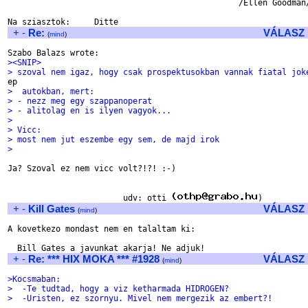
                                                /Ellen Goodman/
+
-
Re:
VÁLASZ
(
mind
)
><SNIP>
> szoval nem igaz, hogy csak prospektusokban vannak fiatal jok
>  autokban, mert:
> - nezz meg egy szappanoperat
> - alitolag en is ilyen vagyok...
> 
> Vicc:
> most nem jut eszembe egy sem, de majd irok
> 
Ja? Szoval ez nem vicc volt?!?! :-)

			udv: otti 
+
-
Kill Gates
VÁLASZ
(
mind
)
A kovetkezo mondast nem en talaltam ki:

+
-
Re: *** HIX MOKA *** #1928
VÁLASZ
(
mind
)
>Kocsmaban:
>  -Te tudtad, hogy a viz ketharmada HIDROGEN?
>  -Uristen, ez szornyu. Mivel nem mergezik az embert?!