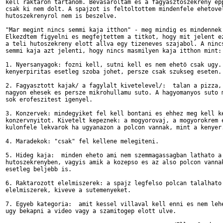
kell raktaron tartanom. Bevasaroltam es a fagyasztoszekreny epp
csak ki nem dolt. A spajzot is feltoltottem mindenfele ehetovel
hutoszekrenyrol nem is beszelve.

"Mar megint nincs semmi kaja itthon" - meg mindig es mindennek 
Elkezdtem figyelni es megfejtettem a titkot, hogy mit jelent ez
a teli hutoszekreny elott allva egy tizeneves szajabol. A nincs
semmi kaja azt jelenti, hogy nincs masmilyen kaja itthon mint:

1. Nyersanyagok: fozni kell, sutni kell es nem ehetö csak ugy. 
kenyerpiritas esetleg szoba johet, persze csak szukseg eseten.

2. Fagyasztott kajak/ a fagylalt kivetelevel/:  talan a pizza, 
nagyon ehesek es persze mikrohullamu suto. A hagyomanyos suto m
sok erofeszitest igenyel.

3. Konzervek: mindegyiket fel kell bontani es ehhez meg kell ke
konzervnyitot. Kivetelt kepeznek: a mogyorovaj, a mogyorokrem e
kulonfele lekvarok ha ugyanazon a polcon vannak, mint a kenyer.
4. Maradekok: "csak" fel kellene melegiteni.

5. Hideg kaja:  minden eheto ami nem szemmagassagban lathato a

hutoszekrenyben, vagyis amik a kozepso es az also polcon vannak
esetleg beljebb is.

6. Raktarozott elelmiszerek: a spajz legfelso polcan talalhato

elelmiszerek, kiveve a sutemenyeket.

7. Egyeb kategoria:  amit kessel villaval kell enni es nem lehe
ugy bekapni a video vagy a szamitogep elott ulve. 
