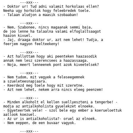
	---xxx---

- Doktor ur! Tud adni valamit horkolaas ellen?

Neeha ugy horkolok hogy feleebredek toele.

- Talaan aludjon a maasik szobaaban!

	---xxx---

- Nem, Szabonee, nincs magaanak semmi baja,

de joo lenne ha talaalna valami elfoglaltsaagot

haazon kivuel.

- Jaj, draaga doktor ur, azt nem lehet! Tudja, a 

feerjem nagyon feelteekeny!

	---xxx---

- Azt hallottam hogy aki peenteken haazasodik

annak nem lesz szerencsees a haazassaaga.

- Noja, meert lenneenek pont azok kiveetelsek?

	---xxx---

- Nem tudom, mit vegyek a feleseegemnek 

a szueleteesnapjaara.

- Keerdezd meg toele hogy mit szeretne.

- Azt nem lehet, nekem arra nincs eleeg peenzem!

	---xxx---

- Minden alkoholt el kellen suellyeszteni a tengerbe! -

modja az antialkoholista gyuelekzet elnoeke.

- Egyeteertek vele! - szol bele egy ember a koerueloettuk 

aallook koezuel.

- Az ur is antialkoholista?- oruel az elnoek.

- Nem eeppen, de een buvaar vagyok.

	---xxx---
