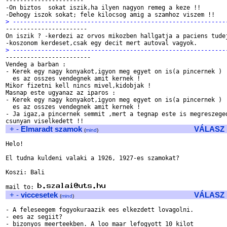

----------------------

-On biztos  sokat iszik,ha ilyen nagyon remeg a keze !! 

> ------------------------------------------------------------

-----------------------

On iszik ? -kerdezi az orvos mikozben hallgatja a paciens tudej
> ------------------------------------------------------------

------------------------

Vendeg a barban :

- Kerek egy nagy konyakot,igyon meg egyet on is(a pincernek )

  es az osszes vendegnek amit kernek !

Mikor fizetni kell nincs mivel,kidobjak !

Masnap este ugyanaz az iparos :

- Kerek egy nagy konyakot,igyon meg egyet on is(a pincernek )

  es az osszes vendegnek amit kernek !

- Ja igaz,a pincernek semmit ,mert a tegnap este is megreszeged
+
-
Elmaradt szamok
VÁLASZ
(
mind
)
Helo!

El tudna kuldeni valaki a 1926, 1927-es szamokat?

Koszi: Bali

mail to: 
+
-
viccesetek
VÁLASZ
(
mind
)
- A feleseegem fogyokuraazik ees elkezdett lovagolni.

- ees az segiit?

- bizonyos meerteekben. A loo maar lefogyott 10 kilot
