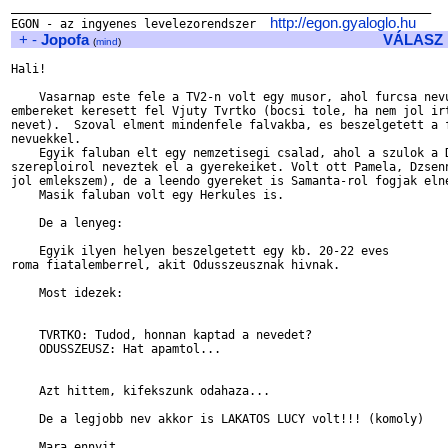
____________________________________________________________

http://egon.gyaloglo.hu
EGON - az ingyenes levelezorendszer  
+
-
Jopofa
VÁLASZ
(
mind
)
Hali!

    Vasarnap este fele a TV2-n volt egy musor, ahol furcsa nevu
embereket keresett fel Vjuty Tvrtko (bocsi tole, ha nem jol irt
nevet).  Szoval elment mindenfele falvakba, es beszelgetett a f
nevuekkel.

    Egyik faluban elt egy nemzetisegi csalad, ahol a szulok a D
szereploirol neveztek el a gyerekeiket. Volt ott Pamela, Dzsenn
jol emlekszem), de a leendo gyereket is Samanta-rol fogjak elne
    Masik faluban volt egy Herkules is.

    De a lenyeg:

    Egyik ilyen helyen beszelgetett egy kb. 20-22 eves 

roma fiatalemberrel, akit Odusszeusznak hivnak.

    Most idezek:

    TVRTKO: Tudod, honnan kaptad a nevedet?

    ODUSSZEUSZ: Hat apamtol...

    Azt hittem, kifekszunk odahaza...

    De a legjobb nev akkor is LAKATOS LUCY volt!!! (komoly)

    Mara ennyit
