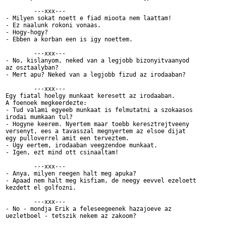
	---xxx---

- Milyen sokat noett e fiad mioota nem laattam!

- Ez naalunk rokoni vonaas.

- Hogy-hogy?

- Ebben a korban een is igy noettem.

	---xxx---

- No, kislanyom, neked van a legjobb bizonyitvaanyod

az osztaalyban?

- Mert apu? Neked van a legjobb fizud az irodaaban?

	---xxx---

Egy fiatal hoelgy munkaat keresett az irodaaban.

A foenoek megkeerdezte:

- Tud valami egyeeb munkaat is felmutatni a szokaasos

irodai mumkaan tul?

- Hogyne keerem. Nyertem maar toebb keresztrejtveeny

versenyt, ees a tavasszal megnyertem az elsoe dijat

egy pulloverrel amit een terveztem.

- Ugy eertem, irodaaban veegzendoe munkaat.

- Igen, ezt mind ott csinaaltam!

	---xxx---

- Anya, milyen reegen halt meg apuka?

- Apaad nem halt meg kisfiam, de neegy eevvel ezeloett

kezdett el golfozni.

	---xxx---

- No - mondja Erik a feleseegeenek hazajoeve az

uezletboel - tetszik nekem az zakoom?
