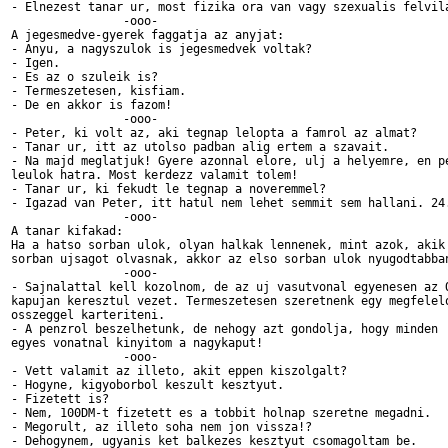
- Elnezest tanar ur, most fizika ora van vagy szexualis felvila
		-ooo-

A jegesmedve-gyerek faggatja az anyjat:

- Anyu, a nagyszulok is jegesmedvek voltak?

- Igen.

- Es az o szuleik is?

- Termeszetesen, kisfiam.

- De en akkor is fazom!

		-ooo-

- Peter, ki volt az, aki tegnap lelopta a famrol az almat?

- Tanar ur, itt az utolso padban alig ertem a szavait.

- Na majd meglatjuk! Gyere azonnal elore, ulj a helyemre, en pe
leulok hatra. Most kerdezz valamit tolem!

- Tanar ur, ki fekudt le tegnap a noveremmel?

- Igazad van Peter, itt hatul nem lehet semmit sem hallani. 24.
		-ooo-

A tanar kifakad:

Ha a hatso sorban ulok, olyan halkak lennenek, mint azok, akik 
sorban ujsagot olvasnak, akkor az elso sorban ulok nyugodtabban
		-ooo-

- Sajnalattal kell kozolnom, de az uj vasutvonal egyenesen az O
kapujan keresztul vezet. Termeszetesen szeretnenk egy megfelelo
osszeggel karteriteni. 

- A penzrol beszelhetunk, de nehogy azt gondolja, hogy minden

egyes vonatnal kinyitom a nagykaput!

		-ooo-

- Vett valamit az illeto, akit eppen kiszolgalt?

- Hogyne, kigyoborbol keszult kesztyut.

- Fizetett is?

- Nem, 100DM-t fizetett es a tobbit holnap szeretne megadni.

- Megorult, az illeto soha nem jon vissza!?

- Dehogynem, ugyanis ket balkezes kesztyut csomagoltam be.
