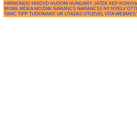
HIRMONDO
HIXDVD
HUDOM
HUNGARY
JATEK
KEP
KONYH
MOBIL
MOKA
MOZAIK
NARANCS
NARANCS1
NY
NYELV
OTT
TANC
TIPP
TUDOMANY
UK
UTAZAS
UTLEVEL
VITA
WEBMES