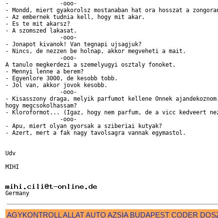
-		-ooo-

- Mondd, miert gyakorolsz mostanaban hat ora hosszat a zongoran
- Az embernek tudnia kell, hogy mit akar.

- Es te mit akarsz?

- A szomszed lakasat.  

		-ooo-

- Jonapot kivanok! Van tegnapi ujsagjuk?

- Nincs, de nezzen be holnap, akkor megveheti a mait. 

		-ooo-

A tanulo megkerdezi a szemelyugyi osztaly fonoket.

- Mennyi lenne a berem?

- Egyenlore 3000, de kesobb tobb.

- Jol van, akkor jovok kesobb. 

		-ooo-

- Kisasszony draga, melyik parfumot kellene Onnek ajandekoznom,
hogy megcsokolhassam?

- Kloroformot... (Igaz, hogy nem parfum, de a vicc kedveert nez
		-ooo-

- Apu, miert olyan gyorsak a sziberiai kutyak?

- Azert, mert a fak nagy tavolsagra vannak egymastol.

Udv

MIHI

AGYKONTROLL
ALLAT
AUTO
AZSIA
BUDAPEST
CODER
DOS