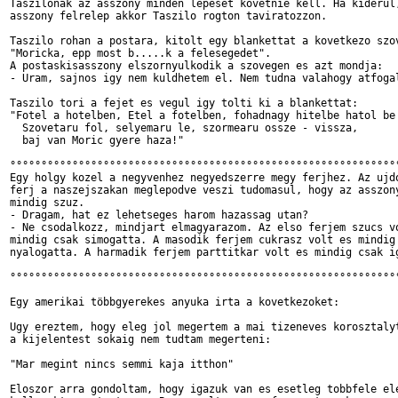
Taszilonak az asszony minden lepeset kovetnie kell. Ha kiderul,
asszony felrelep akkor Taszilo rogton taviratozzon.

Taszilo rohan a postara, kitolt egy blankettat a kovetkezo szov
"Moricka, epp most b.....k a felesegedet".

A postaskisasszony elszornyulkodik a szovegen es azt mondja:

- Uram, sajnos igy nem kuldhetem el. Nem tudna valahogy atfogal
Taszilo tori a fejet es vegul igy tolti ki a blankettat:

"Fotel a hotelben, Etel a fotelben, fohadnagy hitelbe hatol be 
  Szovetaru fol, selyemaru le, szormearu ossze - vissza,

  baj van Moric gyere haza!"

°°°°°°°°°°°°°°°°°°°°°°°°°°°°°°°°°°°°°°°°°°°°°°°°°°°°°°°°°°°°°°°
Egy holgy kozel a negyvenhez negyedszerre megy ferjhez. Az ujdo
ferj a naszejszakan meglepodve veszi tudomasul, hogy az asszony
mindig szuz.

- Dragam, hat ez lehetseges harom hazassag utan?

- Ne csodalkozz, mindjart elmagyarazom. Az elso ferjem szucs vo
mindig csak simogatta. A masodik ferjem cukrasz volt es mindig 
nyalogatta. A harmadik ferjem parttitkar volt es mindig csak ig
°°°°°°°°°°°°°°°°°°°°°°°°°°°°°°°°°°°°°°°°°°°°°°°°°°°°°°°°°°°°°°°
Egy amerikai többgyerekes anyuka irta a kovetkezoket:

Ugy ereztem, hogy eleg jol megertem a mai tizeneves korosztalyt
a kijelentest sokaig nem tudtam megerteni:

"Mar megint nincs semmi kaja itthon"

Eloszor arra gondoltam, hogy igazuk van es esetleg tobbfele ele