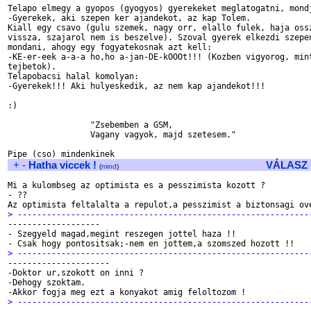
Telapo elmegy a gyopos (gyogyos) gyerekeket meglatogatni, mondj
-Gyerekek, aki szepen ker ajandekot, az kap Tolem.

Kiall egy csavo (gulu szemek, nagy orr, elallo fulek, haja ossz
vissza, szajarol nem is beszelve). Szoval gyerek elkezdi szepen
mondani, ahogy egy fogyatekosnak azt kell:

-KE-er-eek a-a-a ho,ho a-jan-DE-kOOOt!!! (Kozben vigyorog, mint
tejbetok).

Telapobacsi halal komolyan:

-Gyerekek!!! Aki hulyeskedik, az nem kap ajandekot!!!

:)

                 "Zsebemben a GSM,

                 Vagany vagyok, majd szetesem."

+
-
Hatha viccek !
VÁLASZ
(
mind
)
Mi a kulombseg az optimista es a pesszimista kozott ?

- ??

> ------------------------------------------------------------

-------------------

- Szegyeld magad,megint reszegen jottel haza !!

> ------------------------------------------------------------

---------------------

-Doktor ur,szokott on inni ?

-Dehogy szoktam.

> ------------------------------------------------------------