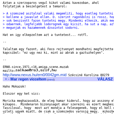
Aztan a szerzoparos vegul kikot valami kavezoban, ahol 

folytatjak a beszelgetest a temarol:

> A szomszed asztalnal valaki megemliti, hogy esetleg tuntetni
> kellene a javaslat ellen. D. szerint ragondolni is rossz, ho
> sok beszivott fazon tuntetni megy. Mindenki elkesik, akik me
> odaernek, legfeljebb lodorognek egy kicsit, ha sut a nap, az
> megunjak es hazamennek dzsointot sodorni.
Hat en igy elkepzeltem azt a tuntetest... rotfl.

--

Talaltam egy fazont, aki Feco rejtvenyet mondhatni megfejtette

kapcsibol: "ez ugy nez ki, mint az abrak a gaztuzhelyen".

-- 

ERN0.since.1971.c16.amiga.scene.muzak

mailto:
http://www.nexus.hu/ern0/0042gm.mid
+
-
Mar regen vicceltem
VÁLASZ
(
mind
)
Haho Mokazok!

Eloszor egy ket vicc:

Moricka meghazasodik, de eleg hamar kiderul, hogy az asszony el
kikapos.  Mindenaron bizonysagot akar szerezni es ezert megbesz
Tasziloval, hogy  most azt mondja a felesegenek, hogy el kell u
uzleti ugyek miatt, de csak a szomszedos varosig megy,  mikozbe