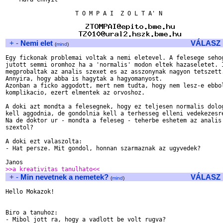
                    T O M P A I  Z O L T A' N 

+
-
Nemi elet
VÁLASZ
(
mind
)
Egy fickonak problemai voltak a nemi eletevel. A felesege sehog
jutott semmi oromhoz ha a 'normalis' modon eltek hazaseletet. I
megprobaltak az analis szexet es az asszonynak nagyon tetszett.
Annyira, hogy abba is hagytak a hagyomanyost.

Azonban a ficko aggodott, mert nem tudta, hogy nem lesz-e ebbol
komplikacio, ezert elmentek az orvoshoz.

A doki azt mondta a felesegnek, hogy ez teljesen normalis dolog
kell aggodnia, de gondolnia kell a terhesseg elleni vedekezesre
Na de doktor ur - mondta a feleseg - teherbe eshetem az analis

szextol?

A doki ezt valaszolta:

- Hat persze. Mit gondol, honnan szarmaznak az ugyvedek?

>>a kreativitas tanulhato<<
+
-
Min nevetnek a nemetek?
VÁLASZ
(
mind
)
Hello Mokazok!

Biro a tanuhoz:

- Mibol jott ra, hogy a vadlott be volt rugva?
