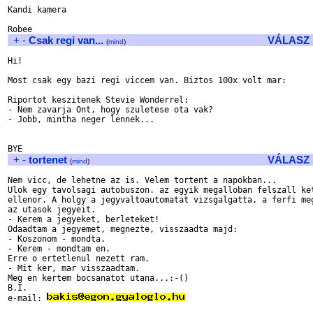
Kandi kamera

+
-
Csak regi van...
VÁLASZ
(
mind
)
Hi!

Most csak egy bazi regi viccem van. Biztos 100x volt mar:

Riportot keszitenek Stevie Wonderrel:

- Nem zavarja Ont, hogy szuletese ota vak?

- Jobb, mintha neger lennek...

+
-
tortenet
VÁLASZ
(
mind
)
Nem vicc, de lehetne az is. Velem tortent a napokban...

Ulok egy tavolsagi autobuszon. az egyik megalloban felszall ket
ellenor. A holgy a jegyvaltoautomatat vizsgalgatta, a ferfi meg
az utasok jegyeit. 

- Kerem a jegyeket, berleteket!

Odaadtam a jegyemet, megnezte, visszaadta majd:

- Koszonom - mondta.

- Kerem - mondtam en.

Erre o ertetlenul nezett ram.

- Mit ker, mar visszaadtam.

Meg en kertem bocsanatot utana...:-()

B.I.

e-mail: 