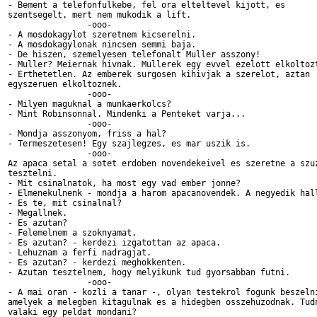
- Bement a telefonfulkebe, fel ora elteltevel kijott, es

szentsegelt, mert nem mukodik a lift. 

		-ooo-

- A mosdokagylot szeretnem kicserelni.

- A mosdokagylonak nincsen semmi baja.

- De hiszen, szemelyesen telefonalt Muller asszony!

- Muller? Meiernak hivnak. Mullerek egy evvel ezelott elkoltozt
- Erthetetlen. Az emberek surgosen kihivjak a szerelot, aztan

egyszeruen elkoltoznek. 

		-ooo-

- Milyen maguknal a munkaerkolcs?

- Mint Robinsonnal. Mindenki a Penteket varja...

		-ooo-

- Mondja asszonyom, friss a hal?

- Termeszetesen! Egy szajlegzes, es mar uszik is.

		-ooo-

Az apaca setal a sotet erdoben novendekeivel es szeretne a szuz
tesztelni.

- Mit csinalnatok, ha most egy vad ember jonne?

- Elmenekulnenk - mondja a harom apacanovendek. A negyedik hall
- Es te, mit csinalnal?

- Megallnek.

- Es azutan?

- Felemelnem a szoknyamat.

- Es azutan? - kerdezi izgatottan az apaca.

- Lehuznam a ferfi nadragjat.

- Es azutan? - kerdezi meghokkenten.

- Azutan tesztelnem, hogy melyikunk tud gyorsabban futni.

		-ooo-

- A mai oran - kozli a tanar -, olyan testekrol fogunk beszelni
amelyek a melegben kitagulnak es a hidegben osszehuzodnak. Tudn
valaki egy peldat mondani?
