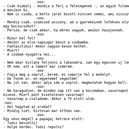
		-ooo-

- Csak kiabalj - mondja a ferj a felesegenek -, az egyik fuleme
a masikon ki.

- Nem is csoda, a ketto jarat kozott nincsen semmi, ami visszat
		-ooo-

- Mondja csak, szomszed asszony, ad a gyerekeinek lefekves elot
egy bucsucsokot?

- Persze, de csak akkor, ha ebren vagyok, amikor hazajonnek.

		-ooo-

- Mikor kel fel?

- Amikor az elso napsugar besut a szobamba.

- Fantasztikus! Akkor nagyon keson kelhet.

- Miert? 

- A szobam nyugatra nez...

		-ooo-

- Nem akar kislany feljonni a lakasomra, van egy egeszen uj lem
- Oh nem, ezt a lemezt mar ismerem.

		-ooo-

- Fogja meg a soprut, kerem, es soporje fel a muhelyt.

- De fonok ur, en egyetemet vegeztem!

- Na jol van, akkor adja ide a soprut, megmutatom hogyan kell.

		-ooo-

- Ne haragudjon, de minden nap itt van a kocsmaban, vasarnapot 
kiveve. Miert pont kivetelesen vasarnap?

- Vasarnap a csaladome. Akkor a TV elott ulok.

-ooo-

- Hol hagytad az oradat?

- Mindig siet, biztosan mar otthon van. 

		-ooo-

Egy vevo megall a papagaj ketrece elott:

- Tudsz beszelni?

- Hulye kerdes. Tudsz repulni?
