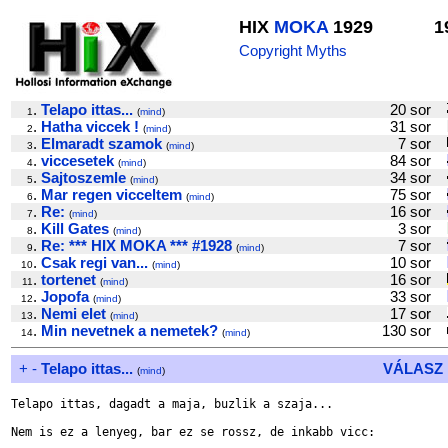
HIX
MOKA
1929
1
Copyright Myths
.
Telapo ittas...
20 sor
1
(
mind
)
.
Hatha viccek !
31 sor
2
(
mind
)
.
Elmaradt szamok
7 sor
3
(
mind
)
.
viccesetek
84 sor
4
(
mind
)
.
Sajtoszemle
34 sor
5
(
mind
)
.
Mar regen vicceltem
75 sor
6
(
mind
)
.
Re:
16 sor
7
(
mind
)
.
Kill Gates
3 sor
8
(
mind
)
.
Re: *** HIX MOKA *** #1928
7 sor
9
(
mind
)
.
Csak regi van...
10 sor
10
(
mind
)
.
tortenet
16 sor
11
(
mind
)
.
Jopofa
33 sor
12
(
mind
)
.
Nemi elet
17 sor
13
(
mind
)
.
Min nevetnek a nemetek?
130 sor
14
(
mind
)
+
-
Telapo ittas...
VÁLASZ
(
mind
)
Telapo ittas, dagadt a maja, buzlik a szaja...

Nem is ez a lenyeg, bar ez se rossz, de inkabb vicc:
