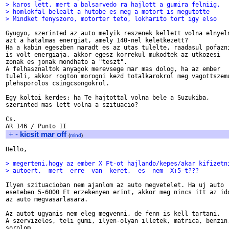
> karos lett, mert a balsarvedo ra hajlott a gumira felniig, 
> homlokfal belealt a hutobe es meg a motort is megutotte 
> Mindket fenyszoro, motorter teto, lokharito tort igy elso
Gyugyo, szerinted az auto melyik reszenek kellett volna elnyeln
azt a hatalmas energiat, amely 140-nel keletkezett?

Ha a kabin egeszben maradt es az utas tulelte, raadasul pofazni
is volt energiaja, akkor egesz korrekul mukodtek az utkozesi

zonak es jonak mondhato a "teszt".

A felhasznaltok anyagok merevsege mar mas dolog, ha az ember

tuleli, akkor rogton morogni kezd totalkarokrol meg vagottszemu
plehsporolos csingcsongokrol. 

Egy koltoi kerdes: ha Te hajtottal volna bele a Suzukiba, 

szerinted mas lett volna a szituacio?

Cs.

+
-
kicsit mar off
(
mind
)
Hello,

> megerteni,hogy az ember X Ft-ot hajlando/kepes/akar kifizetn
> autoert,  mert  erre  van  keret,  es  nem  X+5-t???  
Ilyen szituacioban nem ajanlom az auto megvetelet. Ha uj auto

eseteben 5-6000 Ft erzekenyen erint, akkor meg nincs itt az ido
az auto megvasarlasara.

Az autot ugyanis nem eleg megvenni, de fenn is kell tartani.

A szervizeles, teli gumi, ilyen-olyan illetek, matrica, benzin.
sorolom.
