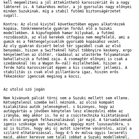
kell megemlíteni a jól áttekinthető karosszériát és a nagy 

lábteret is. A takarékos motor, a jó gyorsulás nagy előnyei 

minden Suzukinak, míg a stabil futómű biztonságérzetet 

sugall.

Kontra: Az olcsó kivitel következtében egyes alkatrészek 

kopása, tönkremenetele gyakran fordul elő a Suzuki 

modellekben. A kipufogódob hamar kilyukad, a futómű 

rozsdásodik, az első kerekek útfogása nem megfelelő, ami a 

gumik és a féktengelycsuklók gyorsabb kopásához vezet. 

Az oly gyakran dicsért belső tér igazából csak az első 

benyomás, hiszen a Swifteknél hátul többnyire keskeny, ergo 

kényelmetlen az ülőtér, ráadásul az utastérbe folyamatosan 

behallatszik a futómű zaja. A csomagtér előnyei is csak a 

szedánoknál (és a Wagon R+-nál) észlelhetőek, hiszen a 

ferde hátú karosszériát éppen a kis csomagtér jellemzi. A 

stabilitás is csak első pillantásra igaz, hiszen erős 

fékezéskor igencsak meginog a kocsi.

Az utolsó szó jogán

Nem kívánunk pálcát törni sem a Suzuki mellett sem ellene. 

Kétségtelenül szembe kell néznünk, az olcsó kompakt 

kialakítású autók jelenségével, s bizonyos, hogy az 

autógyártás a jövőben kénytelen lesz elmozdulni ebbe az 

irányba, még akkor is, ha ez a csúcstechnika kiiktatásával 

és olcsó anyagok felhasználásával jár majd. A társadalomnak 

igenis szüksége van Suzukikra, éppúgy mint luxusautókra, s 

az is biztos, hogy aki új autót szeretne vásárolni, azzal a 

szilárd elhatározással, hogy 4-5 év múlva úgyis lecseréli 

majd, akkor keresve sem talál jobbat a Suzuki modelleknél, 
