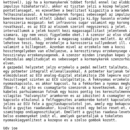
kettovel), igy ha a kormanykerek tobbet fordul ennel (az elobbi
impulzus hibahatarral), akkor ez tisztan jelzi a kozep helyzet

pontatlansagat, es ezesetben a beallitast kiigazitja a maradek

felhasznalasaval. A kormanykerek forgasi sebesseget az impulzus
beerkezese kozott eltelt idobol szamitja ki.Egy hasonlo erzekel
karosszeria mozgasat: ket infravoros sugar valamint egy korong 
rovatkaval, es az ECU az elozoek szerint negyszerezi a jelet. (
intervallumok a jelek kozott kezi magassagallitast jelentenek a
szamara, igy nem veszi figyelembe oket.) A szenzor az elso stab
rudhoz kapcsolodik, jobbra a magassag szabalyzo mellett. Az elh
lehetove teszi, hogy erzekelje a karosszeria sullyedeset ill. e
valamint a billegeset. Azonban mivel az erzekelo nem a kocsi

hossztengelyeben van elhelyezve, a keresztiranyu erzekenysege c
hossziranyu erzekenysegenek. A szenzor minden iranyban kepes je
elmozdulas amplitudojat es sebesseget a kormanykerek szenzorhoz
elven.

A gazpedal helyzetet jelzo erzekelo a pedal mellett talalhato, 
egy potmeter integralt ellenallasokkal. A potmeter karjanak tel
elmozdulasat az ECU analog-digital atalakitoja 256 lepesre oszt
feszultseget szinten az ECU szolgaltatja. A feknyomas erzekelo 
nyomaskapcsolo, es akkor kapcsol, ha a fekkorben a nyomas megha
35bar-t. Az ajto es csomagtarto szenzorok a kovetkeznek. Az ajt
kabelei parhuzamosan futnak egy kozos pontig (es keresztulmenne
vilagitas "halvanyito" aramkoren es az idoziton) A csomagter ny
kapcsolo elkulonul a felfuggesztes aramkorebe kotott kapcsoloto
jelzes az ECU fele a gyujtaskapcsolotol jon, amely egy bekapcso
kuld a gyujtas raadasakor, kivaltva ezzel egy belso reset-et, e
szamitogep ondiagnosztikajat. Emellett a gyujtas raadasa-levete
belso esemenyeket indit el, amelyek garantaljak a tokeletes

nyomaskiegyenlitest a kozepso es a szelso gombok kozott.

Udv joe
