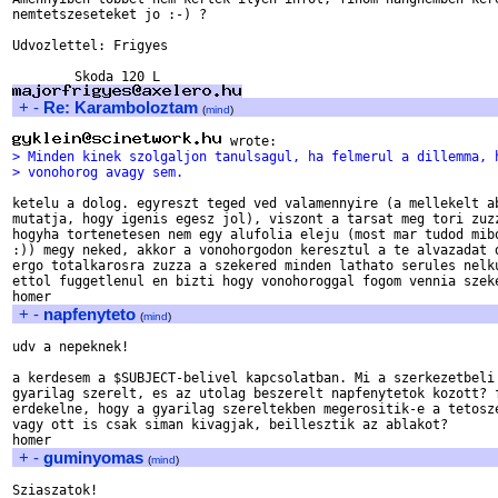
nemtetszeseteket jo :-) ?

Udvozlettel: Frigyes

+
-
Re: Karamboloztam
(
mind
)
> Minden kinek szolgaljon tanulsagul, ha felmerul a dillemma, 
> vonohorog avagy sem.
ketelu a dolog. egyreszt teged ved valamennyire (a mellekelt ab
mutatja, hogy igenis egesz jol), viszont a tarsat meg tori zuzz
hogyha tortenetesen nem egy alufolia eleju (most mar tudod mibo
:)) megy neked, akkor a vonohorgodon keresztul a te alvazadat d
ergo totalkarosra zuzza a szekered minden lathato serules nelku
ettol fuggetlenul en bizti hogy vonohoroggal fogom vennia szeke
+
-
napfenyteto
(
mind
)
udv a nepeknek!

a kerdesem a $SUBJECT-belivel kapcsolatban. Mi a szerkezetbeli 
gyarilag szerelt, es az utolag beszerelt napfenytetok kozott? f
erdekelne, hogy a gyarilag szereltekben megerositik-e a tetosze
vagy ott is csak siman kivagjak, beillesztik az ablakot?

+
-
guminyomas
(
mind
)
Sziaszatok!
