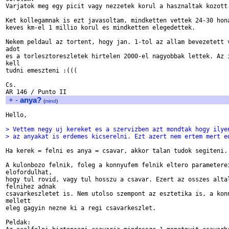
Varjatok meg egy picit vagy nezzetek korul a hasznaltak kozott.
Ket kollegamnak is ezt javasoltam, mindketten vettek 24-30 hona
keves km-el 1 millio korul es mindketten elegedettek.

Nekem peldaul az tortent, hogy jan. 1-tol az allam bevezetett v
adot

es a torlesztoreszletek hirtelen 2000-el nagyobbak lettek. Az i
kell

tudni emeszteni :(((

Cs.

+
-
anya?
(
mind
)
Hello,

> Vettem negy uj kereket es a szervizben azt mondtak hogy ilye
> az anyakat is erdemes kicserelni. Ezt azert nem ertem mert e
Ha kerek = felni es anya = csavar, akkor talan tudok segiteni.

A kulonbozo felnik, foleg a konnyufem felnik eltero parameterei
elofordulhat,

hogy tul rovid, vagy tul hosszu a csavar. Ezert az osszes altal
felnihez adnak

csavarkeszletet is. Nem utolso szempont az esztetika is, a konn
mellett

eleg gagyin nezne ki a regi csavarkeszlet.

Peldak:
