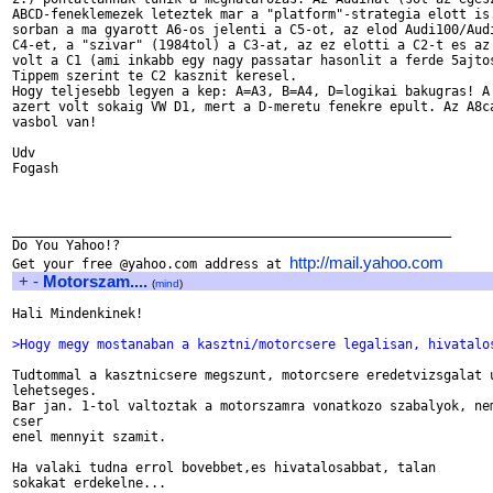
ABCD-feneklemezek leteztek mar a "platform"-strategia elott is.
sorban a ma gyarott A6-os jelenti a C5-ot, az elod Audi100/Audi
C4-et, a "szivar" (1984tol) a C3-at, az ez elotti a C2-t es az 
volt a C1 (ami inkabb egy nagy passatar hasonlit a ferde 5ajtos
Tippem szerint te C2 kasznit keresel.

Hogy teljesebb legyen a kep: A=A3, B=A4, D=logikai bakugras! A 
azert volt sokaig VW D1, mert a D-meretu fenekre epult. Az A8ca
vasbol van!

Udv

Fogash

_________________________________________________________

Do You Yahoo!?

http://mail.yahoo.com
Get your free @yahoo.com address at 
+
-
Motorszam....
(
mind
)
Hali Mindenkinek!

>Hogy megy mostanaban a kasztni/motorcsere legalisan, hivatalo
Tudtommal a kasztnicsere megszunt, motorcsere eredetvizsgalat u
lehetseges.

Bar jan. 1-tol valtoztak a motorszamra vonatkozo szabalyok, nem
cser

enel mennyit szamit.

Ha valaki tudna errol bovebbet,es hivatalosabbat, talan

sokakat erdekelne...
