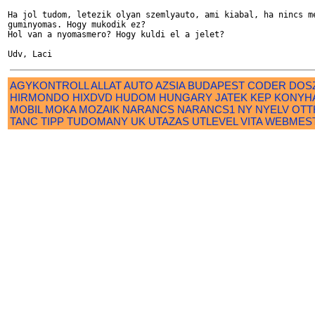
Ha jol tudom, letezik olyan szemlyauto, ami kiabal, ha nincs me
guminyomas. Hogy mukodik ez?

Hol van a nyomasmero? Hogy kuldi el a jelet?

AGYKONTROLL
ALLAT
AUTO
AZSIA
BUDAPEST
CODER
DOS
HIRMONDO
HIXDVD
HUDOM
HUNGARY
JATEK
KEP
KONYH
MOBIL
MOKA
MOZAIK
NARANCS
NARANCS1
NY
NYELV
OTT
TANC
TIPP
TUDOMANY
UK
UTAZAS
UTLEVEL
VITA
WEBMES