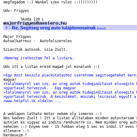
megfogadom :-) Wankel szex rulez :-)))))))))

Udv: Frigyes

+
-
Re. Segitseg oreg auto tulajdonosainak
(
mind
)
Major Frigyes

Autoalkatresz -  Autofelszereles

Sziasztok autosok, szia Zsolt.

>Nemreg iratkoztam fel a listara.
Udv itt a listan erezd magad jol minalunk ;-)

>Egy most keszulo piackutatashoz szeretnem segitsegeteket kern
>talalmanyrol van szo, az oreg autok hideginditasat elosegito 
>gyartasat tervezzuk. . Egy magyar
>talalmanyrol van szo, az oreg autok hideginditasat elosegito 
>gyartasat tervezzuk. A keszuleket, muszaki leirassal egyutt a
>www.helpful.sk oldalon ...
A weblapon lathato motor nekem oly ismeros :-)

Nos kedves Zsolt ! Itt a listan alltalaban minden autostarsam r
autojat es vigyaz az indito rendszerre is. Nem minden oreg auto
nehezen :-) Enyem sem - 15 fokban eleg 5 sec es indul 17 eves S
ellenere :-)

Kerdeseim ?
