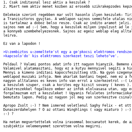
1, Csak inditasnal lesz aktiv a keszulek ?

2, Miert nem aktiv menet kozben az erosebb szikrakepzodes kepze
Emlekeim szerint regebben mar volt hasonlo ilyen keszulek: Tiri
a Tranzisztoros gyujtas. A weblapon sajnos semmifele utalas nin
is tartalmaz a doboz belso resze. Csak az indito aramot jelzi. 
sajnos nem ad :-( Sem, hogy a keszulek milyen inpulzust ad le i
a konnyeb uzembehelyezesnek. Sajnos az egesz weblap eleg alltal
leirva.

Ez van a lapodon !

>U:zembiztos u:zemeltete'st egy a ge'pkocsi elektromos rendsze
>kapcsolo'do' kis elektromos szerkezet teszi leheto"ve'.
Peldaul ? Valami pontos adat info itt nagyon hianyzik. Bemeno A
Valamivel alatamasztani, hogy ez a kutyu mennyivel segiti a hid
Mennyi a kimeno inditasi kapocsfeszultseg stb. Na gyon szegenye
weblapod muszaki infoja. Nem akarlak bantani teged, nem ez a fe
nagyon alltalanos es keves info van errol a szerkezetrol :-( Le
a keszulek szuper, csak a korites egy kicsit sovany ( keves ). 
alkatreszekkel fogalkozo ember az infok elolvasasa utan, ugy er
forgalmaznam ezt a keszuleket ! Ugyanis feluletes informaciokat
bemutato lapon. Pedig az nagyon jol meg van szerkesztve csinalv
Apropo Zsolt :-) ? Nem ismered veletlenul Saghy Felix - et ott

Dunaszerdahelyen ? O az ottani Winghlings ( vagy miaturo ) :-) 
:-) ?

Ha netan megsertettelek volna irasommal bocsanatot kerek, de az
szubjektiv velemenyemet szerettem volna megirni.
