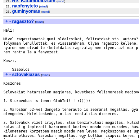
.
Re: Karamboloztam
21
(
mind
)
.
napfenyteto
22
(
mind
)
.
guminyomas
23
(
mind
)
+
-
ragaszto?
(
mind
)
Hali!

Mivel ragasztanatok gumi oldalcsikot, feliratokat stb. autora? 
folyaman lehullottak, es visszaraknam. Olyan ragaszto kellene, 
nyaron nem olvad le (ketoldalas ragszalag nem ilyen, azt mar pr
nem rantja le a fenyezest.

Koszi,

+
-
szlovakiazas
(
mind
)
Koszones!

Szlovakiat hatarszelen megjaras, kovetkezo felismeresek megjove
1. Sturovoban is lenni GlobTel!!! :)))))

2. Varosban 52-vel dongeto teherauto is zebranal megallas, gyal
elengedes. Hitetlenkedes, ottani mentalitas dicseres.

3. Szlovakok vizet irigyles. Elso benzinkutnal megallas, kulcsk
kutas alig leplezett karorommel kozles: mosdo nem mukodes, husz
kilometeres korzetben masik mosdo nem leves. Megkoszones es ugy
mintha elhives. Varosban megallas, egy boltban csapviz keres, p