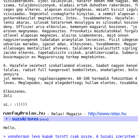
visszakerdezes. Ujbol valaszolas, hataror beken nem hagyas, meg
szama, tulajdonviszonyok, eladasi ertek duhodten rakerdezes, fe
ceges gep elkeres, alaposan osszefogdosas, emiatt kicsit izgula
visszaadas. Vegezetul csomagtarto kinyitas, a semmit alaposan a
potkerekkeszlet megtekintes. Intes,. tovabbmehetes. Hazafele: j
lenni akaras, szlovak hatarornek mosolygva es szlovakul koszone
deny. Offiszer arca elborulas, kemenyen magyarul koszones, "jo 
erosen megnyomas. Kegyvesztes. Provokativ mozdulatokkal forgalm
utlevel alaposan megnezes, alairas szamonkeres, majd onnon

nagyszerusegenek tudataban aranytalan lecseszes. Picit idegesed
udvarias maradas, igazat adas, elkoszones, tovabbmenes. Magyar 
ellenseges mentalitast atveves, talalomra kivalasztott szpringf
zacsko elkeres, tapetadiszito csikok, praktikerszamla, Submarin
buvarmagazin es Magyarorszag terkep megtekintes.

6. Hazafele vezetest szokatlanmod elvezes, Saabot nagyon kenyel
talalas, radiot full hangerovel bomboltetes, enekelgetes. Kotsc
annyira

jol menes, hogy rugalmassagmeres, 60-100 harmadik fokozotban 4 
leves. Meglepodes, majd elegedettsegi hullam elontes, tovabbhaj
Elkoszones.

Zoli

ui.: :)))))

http://www.relax.hu
 - Relax! Magazin - 
+
-
suzuki tores
(
mind
)
Hello,

> vonohorgon levo kupak torott csak ossze. A Suzuki szerintem 