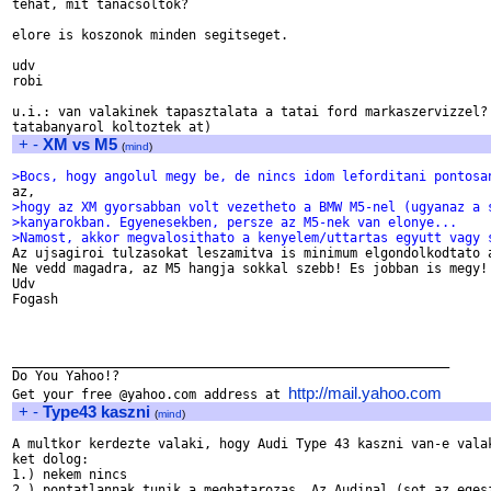
tehat, mit tanacsoltok?

elore is koszonok minden segitseget.

udv

robi

u.i.: van valakinek tapasztalata a tatai ford markaszervizzel? 
+
-
XM vs M5
(
mind
)
>Bocs, hogy angolul megy be, de nincs idom leforditani pontosa
>hogy az XM gyorsabban volt vezetheto a BMW M5-nel (ugyanaz a 
>kanyarokban. Egyenesekben, persze az M5-nek van elonye...
>Namost, akkor megvalosithato a kenyelem/uttartas egyutt vagy 

Az ujsagiroi tulzasokat leszamitva is minimum elgondolkodtato a
Ne vedd magadra, az M5 hangja sokkal szebb! Es jobban is megy!

Udv

Fogash

_________________________________________________________

Do You Yahoo!?

http://mail.yahoo.com
Get your free @yahoo.com address at 
+
-
Type43 kaszni
(
mind
)
A multkor kerdezte valaki, hogy Audi Type 43 kaszni van-e valak
ket dolog:

1.) nekem nincs

2.) pontatlannak tunik a meghatarozas. Az Audinal (sot az egesz