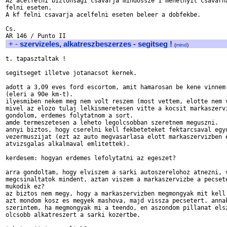
Az acelfelni biztonsagi csavarja mindossze 1 menetnyit csavarha
felni eseten.

A kf felni csavarja acelfelni eseten beleer a dobfekbe.

Cs.

+
-
szervizeles, alkatreszbeszerzes - segitseg !
(
mind
)
t. tapasztaltak !

segitseget illetve jotanacsot kernek.

adott a 3,09 eves ford escortom, amit hamarosan be kene vinnem 
(eleri a 90e km-t).

ilyesmiben nekem meg nem volt reszem (most vettem, elotte nem v
mivel az elozo tulaj lelkismeretesen vitte a kocsit markaszervi
gondolom, erdemes folytatnom a sort.

amde termeszetesen a leheto legolcsobban szeretnem meguszni.

annyi biztos, hogy cserelni kell fekbeteteket fektarcsaval egyu
vezermuszijat (ezt az auto megvasarlasa elott markaszervizben e
atvizsgalas alkalmaval emlitettek).

kerdesem: hogyan erdemes lefolytatni az egeszet?

arra gondoltam, hogy elviszem a sarki autoszerelohoz atnezni, v
megcsinaltatok mindent, aztan viszem a markaszervizbe a pecsete
mukodik ez?

az biztos nem megy, hogy a markaszervizben megmongyak mit kell 
azt mondom kosz es megyek mashova, majd vissza pecsetert. annak
szerintem, ha megmongyak mi a teendo, en aszondom pillanat elsz
olcsobb alkatreszert a sarki kozertbe.
