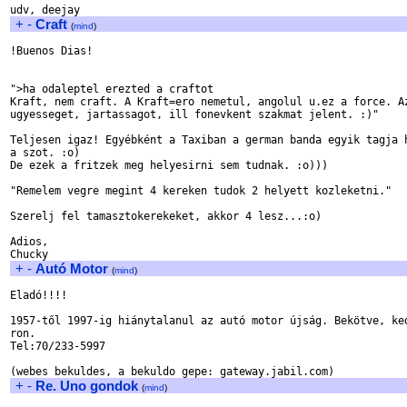
+
-
Craft
(
mind
)
!Buenos Dias!

">ha odaleptel erezted a craftot

Kraft, nem craft. A Kraft=ero nemetul, angolul u.ez a force. Az
ugyesseget, jartassagot, ill fonevkent szakmat jelent. :)"

Teljesen igaz! Egyébként a Taxiban a german banda egyik tagja h
a szot. :o)

De ezek a fritzek meg helyesirni sem tudnak. :o)))

"Remelem vegre megint 4 kereken tudok 2 helyett kozleketni."

Szerelj fel tamasztokerekeket, akkor 4 lesz...:o)

Adios,

+
-
Autó Motor
(
mind
)
Eladó!!!!

1957-től 1997-ig hiánytalanul az autó motor újság. Bekötve, ked
ron.

Tel:70/233-5997

+
-
Re. Uno gondok
(
mind
)