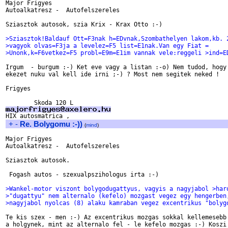
Major Frigyes

Autoalkatresz -  Autofelszereles

Sziasztok autosok, szia Krix - Krax Otto :-)

>Sziasztok!Baldauf Ott=F3nak h=EDvnak,Szombathelyen lakom,kb. 
>vagyok olvas=F3ja a levelez=F5 list=E1nak.Van egy Fiat =
>Unonk,k=F6vetkez=F5 probl=E9m=E1im vannak vele:reggeli >ind=E
Irgum  - burgum :-) Ket eve vagy a listan :-o) Nem tudod, hogy 
ekezet nuku val kell ide irni ;-) ? Most nem segitek neked !

Frigyes

+
-
Re. Bolygomu :-))
(
mind
)
Major Frigyes

Autoalkatresz -  Autofelszereles

Sziasztok autosok.

 Fogash autos - szexualpszihologus irta :-)

>Wankel-motor viszont bolygodugattyus, vagyis a nagyjabol >har
>"dugattyu" nem alternalo (kefelo) mozgast vegez egy hengerben
>nagyjabol nyolcas (8) alaku kamraban vegez excentrikus "bolyg
Te kis szex - men :-) Az excentrikus mozgas sokkal kellemesebb 
a holgynek, mint az alternalo fel - le kefelo mozgas :-) Koszi 