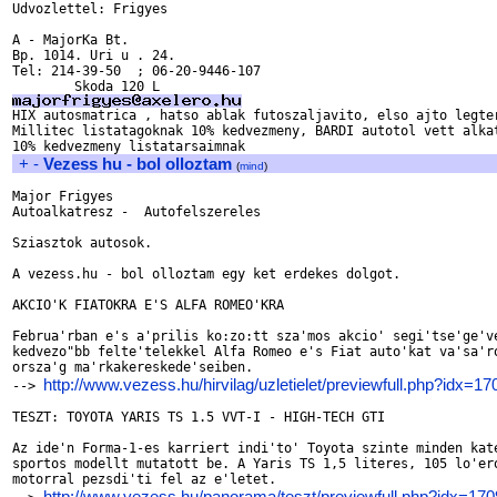
Udvozlettel: Frigyes

A - MajorKa Bt.

Bp. 1014. Uri u . 24.

Tel: 214-39-50  ; 06-20-9446-107

Millitec listatagoknak 10% kedvezmeny, BARDI autotol vett alkat
+
-
Vezess hu - bol olloztam
(
mind
)
Major Frigyes

Autoalkatresz -  Autofelszereles

Sziasztok autosok.

A vezess.hu - bol olloztam egy ket erdekes dolgot.

AKCIO'K FIATOKRA E'S ALFA ROMEO'KRA

Februa'rban e's a'prilis ko:zo:tt sza'mos akcio' segi'tse'ge've
kedvezo"bb felte'telekkel Alfa Romeo e's Fiat auto'kat va'sa'ro
orsza'g ma'rkakereskede'seiben.

http://www.vezess.hu/hirvilag/uzletielet/previewfull.php?idx=17
--> 
TESZT: TOYOTA YARIS TS 1.5 VVT-I - HIGH-TECH GTI

Az ide'n Forma-1-es karriert indi'to' Toyota szinte minden kate
sportos modellt mutatott be. A Yaris TS 1,5 literes, 105 lo'ero
motorral pezsdi'ti fel az e'letet.

http://www.vezess.hu/panorama/teszt/previewfull.php?idx=170