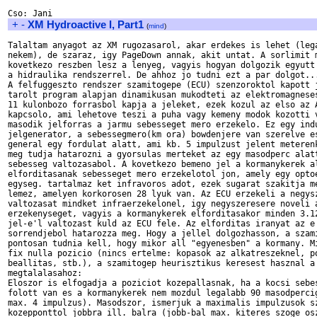
+
-
XM Hydroactive I, Part1
(
mind
)
Talaltam anyagot az XM rugozasarol, akar erdekes is lehet (lega
nekem), de szaraz, igy PageDown annak, akit untat. A sorlimit m
kovetkezo reszben lesz a lenyeg, vagyis hogyan dolgozik egyutt 
a hidraulika rendszerrel. De ahhoz jo tudni ezt a par dolgot...
A felfuggeszto rendszer szamitogepe (ECU) szenzoroktol kapott j
tarolt program alapjan dinamikusan mukodteti az elektromagneses
11 kulonbozo forrasbol kapja a jeleket, ezek kozul az elso az A
kapcsolo, ami lehetove teszi a puha vagy kemeny modok kozotti v
masodik jelforras a jarmu sebesseget mero erzekelo. Ez egy indu
jelgenerator, a sebessegmero(km ora) bowdenjere van szerelve es
general egy fordulat alatt, ami kb. 5 impulzust jelent meterenk
meg tudja hatarozni a gyorsulas merteket az egy masodperc alatt
sebesseg valtozasabol. A kovetkezo bemeno jel a kormanykerek al
elforditasanak sebesseget mero erzekelotol jon, amely egy optoe
egyseg. tartalmaz ket infravoros adot, ezek sugarat szakitja me
lemez, amelyen korkorosen 28 lyuk van. Az ECU erzekeli a negysz
valtozasat mindket infraerzekelonel, igy negyszeresere noveli a
erzekenyseget, vagyis a kormanykerek elforditasakor minden 3.12
jel-e'l valtozast kuld az ECU fele. Az elforditas iranyat az e'
sorrendjebol hatarozza meg. Hogy a jellel dolgozhasson, a szami
pontosan tudnia kell, hogy mikor all "egyenesben" a kormany. Mi
fix nulla pozicio (nincs ertelme: kopasok az alkatreszeknel, po
beallitas, stb.), a szamitogep heurisztikus keresest hasznal a 
megtalalasahoz:

Eloszor is elfogadja a poziciot kozepallasnak, ha a kocsi sebes
folott van es a kormanykerek nem mozdul legalabb 90 masodpercig
max. 4 impulzus). Masodszor, ismerjuk a maximalis impulzusok sz
kozepponttol jobbra ill. balra (jobb-bal max. kiteres szoge osz