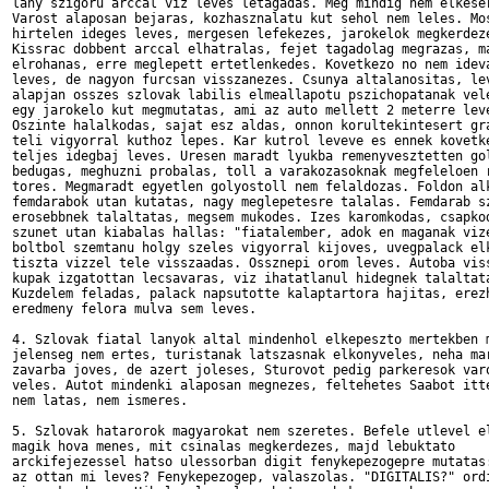
lany szigoru arccal viz leves letagadas. Meg mindig nem elkeser
Varost alaposan bejaras, kozhasznalatu kut sehol nem leles. Mos
hirtelen ideges leves, mergesen lefekezes, jarokelok megkerdeze
Kissrac dobbent arccal elhatralas, fejet tagadolag megrazas, ma
elrohanas, erre meglepett ertetlenkedes. Kovetkezo no nem ideva
leves, de nagyon furcsan visszanezes. Csunya altalanositas, lev
alapjan osszes szlovak labilis elmeallapotu pszichopatanak vele
egy jarokelo kut megmutatas, ami az auto mellett 2 meterre leve
Oszinte halalkodas, sajat esz aldas, onnon korultekintesert gra
teli vigyorral kuthoz lepes. Kar kutrol leveve es ennek kovetke
teljes idegbaj leves. Uresen maradt lyukba remenyvesztetten gol
bedugas, meghuzni probalas, toll a varakozasoknak megfeleloen r
tores. Megmaradt egyetlen golyostoll nem felaldozas. Foldon alk
femdarabok utan kutatas, nagy meglepetesre talalas. Femdarab sz
erosebbnek talaltatas, megsem mukodes. Izes karomkodas, csapkod
szunet utan kiabalas hallas: "fiatalember, adok en maganak vize
boltbol szemtanu holgy szeles vigyorral kijoves, uvegpalack elk
tiszta vizzel tele visszaadas. Ossznepi orom leves. Autoba viss
kupak izgatottan lecsavaras, viz ihatatlanul hidegnek talaltata
Kuzdelem feladas, palack napsutotte kalaptartora hajitas, erezh
eredmeny felora mulva sem leves.

4. Szlovak fiatal lanyok altal mindenhol elkepeszto mertekben m
jelenseg nem ertes, turistanak latszasnak elkonyveles, neha mar
zavarba joves, de azert joleses, Sturovot pedig parkeresok varo
veles. Autot mindenki alaposan megnezes, feltehetes Saabot itte
nem latas, nem ismeres.

5. Szlovak hatarorok magyarokat nem szeretes. Befele utlevel el
magik hova menes, mit csinalas megkerdezes, majd lebuktato

arckifejezessel hatso ulessorban digit fenykepezogepre mutatas:
az ottan mi leves? Fenykepezogep, valaszolas. "DIGITALIS?" ordi