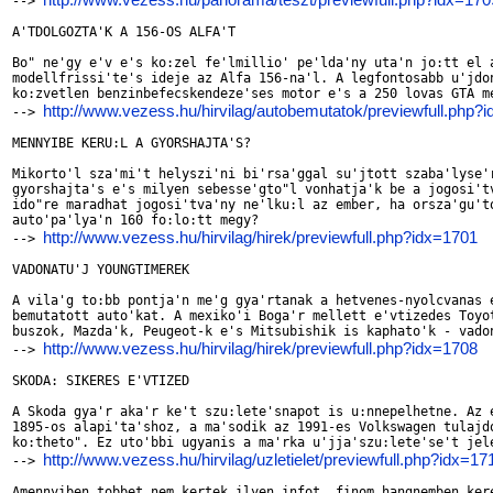
--> 
A'TDOLGOZTA'K A 156-OS ALFA'T

Bo" ne'gy e'v e's ko:zel fe'lmillio' pe'lda'ny uta'n jo:tt el a
modellfrissi'te's ideje az Alfa 156-na'l. A legfontosabb u'jdon
ko:zvetlen benzinbefecskendeze'ses motor e's a 250 lovas GTA me
http://www.vezess.hu/hirvilag/autobemutatok/previewfull.php?
--> 
MENNYIBE KERU:L A GYORSHAJTA'S?

Mikorto'l sza'mi't helyszi'ni bi'rsa'ggal su'jtott szaba'lyse'r
gyorshajta's e's milyen sebesse'gto"l vonhatja'k be a jogosi'tv
ido"re maradhat jogosi'tva'ny ne'lku:l az ember, ha orsza'gu'to
auto'pa'lya'n 160 fo:lo:tt megy?

http://www.vezess.hu/hirvilag/hirek/previewfull.php?idx=1701
--> 
VADONATU'J YOUNGTIMEREK

A vila'g to:bb pontja'n me'g gya'rtanak a hetvenes-nyolcvanas e
bemutatott auto'kat. A mexiko'i Boga'r mellett e'vtizedes Toyot
buszok, Mazda'k, Peugeot-k e's Mitsubishik is kaphato'k - vadon
http://www.vezess.hu/hirvilag/hirek/previewfull.php?idx=1708
--> 
SKODA: SIKERES E'VTIZED

A Skoda gya'r aka'r ke't szu:lete'snapot is u:nnepelhetne. Az e
1895-os alapi'ta'shoz, a ma'sodik az 1991-es Volkswagen tulajdo
ko:theto". Ez uto'bbi ugyanis a ma'rka u'jja'szu:lete'se't jele
http://www.vezess.hu/hirvilag/uzletielet/previewfull.php?idx=17
--> 
Amennyiben tobbet nem kertek ilyen infot, finom hangnemben kere