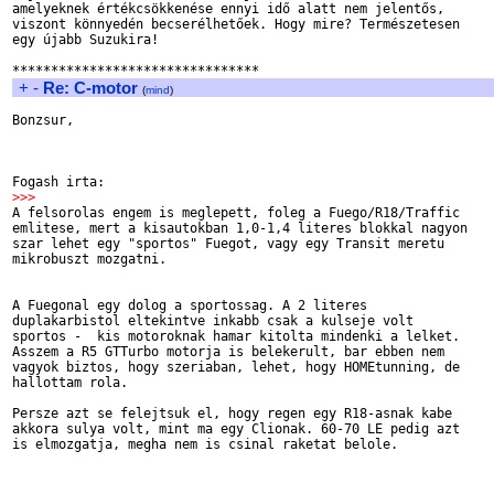
amelyeknek értékcsökkenése ennyi idő alatt nem jelentős, 

viszont könnyedén becserélhetőek. Hogy mire? Természetesen 

egy újabb Suzukira!

+
-
Re: C-motor
(
mind
)
Bonzsur,

>>>

A felsorolas engem is meglepett, foleg a Fuego/R18/Traffic 

emlitese, mert a kisautokban 1,0-1,4 literes blokkal nagyon 

szar lehet egy "sportos" Fuegot, vagy egy Transit meretu 

mikrobuszt mozgatni.

A Fuegonal egy dolog a sportossag. A 2 literes 

duplakarbistol eltekintve inkabb csak a kulseje volt 

sportos -  kis motoroknak hamar kitolta mindenki a lelket. 

Asszem a R5 GTTurbo motorja is belekerult, bar ebben nem 

vagyok biztos, hogy szeriaban, lehet, hogy HOMEtunning, de 

hallottam rola.

Persze azt se felejtsuk el, hogy regen egy R18-asnak kabe 

akkora sulya volt, mint ma egy Clionak. 60-70 LE pedig azt 

is elmozgatja, megha nem is csinal raketat belole.
