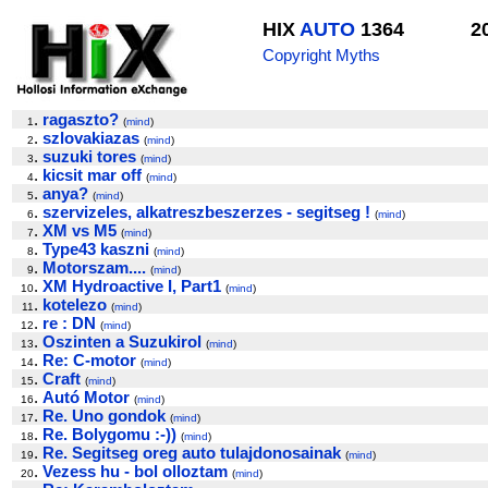
HIX
AUTO
1364
2
Copyright Myths
.
ragaszto?
1
(
mind
)
.
szlovakiazas
2
(
mind
)
.
suzuki tores
3
(
mind
)
.
kicsit mar off
4
(
mind
)
.
anya?
5
(
mind
)
.
szervizeles, alkatreszbeszerzes - segitseg !
6
(
mind
)
.
XM vs M5
7
(
mind
)
.
Type43 kaszni
8
(
mind
)
.
Motorszam....
9
(
mind
)
.
XM Hydroactive I, Part1
10
(
mind
)
.
kotelezo
11
(
mind
)
.
re : DN
12
(
mind
)
.
Oszinten a Suzukirol
13
(
mind
)
.
Re: C-motor
14
(
mind
)
.
Craft
15
(
mind
)
.
Autó Motor
16
(
mind
)
.
Re. Uno gondok
17
(
mind
)
.
Re. Bolygomu :-))
18
(
mind
)
.
Re. Segitseg oreg auto tulajdonosainak
19
(
mind
)
.
Vezess hu - bol olloztam
20
(
mind
)