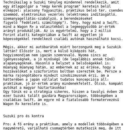
Technikailag a Suzuki tényleg mindennel rendelkezik, amit 

egy átlagpolgár a "négy kerék program" keretein belül 

elképzel: alacsony fogyasztás, praktikus belső tér, csendes 

üzemmód, elektronikus vezérlés (elektromos indításgátló, 

üzemanyagellátás-szabályzó, a berendezéseket 

figyelő "fedélzeti számítógép"). Tény, hogy mind a Swift, 

mind a Wagon R+ a választékból a legmeggyőzőbb ár-érték 

arányt produkálják. Az is egyértelmű, hogy a 2 millió 

Forint alatti kategóriában a Swift az egyetlen jó 

képességekkel rendelkező családi autónak használható kocsi.

Mégis, akkor mi autóbarátok miért borzongunk meg a Suzukik 

láttán? Először is, mert a külső kiképzés hát, 

hogyismondjam nem igazán szemrevaló. Nyoma sincs az 

igényességnek, a jó minőségű (de legalábbis annak tűnő) 

alapanyagoknak. Hasonló a helyzet a belsőségekkel is: 

műanyag műanyag hátán, az embernek az az érzése, hogy a 

hozzávalókat a százforintos boltban szerezték be. Persze a 

márka rajongótábora mindezt sznobizmusnak érzi, ám a 

hátterében a japán vállalat tudatos koncepciója áll: 

praktikum, jó ár-érték arány mindenekfelett. Olcsó, kompakt 

autókat a magyar háztartásokba! 

Úgy tűnik ez a stratégia sikeres, hiszen a tavalyi évben 28 

ezer Suzuki talált gazdára Magyarországon, többségében a 

családias Swift, ám egyre nő a fiatalosabb formatervezésű 

Wagon R+ kereslete is. 

Suzuki pro és kontra

Pro: A fő erény a praktikum, amely a modellek többségében a 

nagyméretű, variálható csomagtérben mutatkozik meg, de itt 
