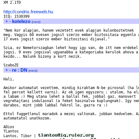
XM 2.1TD

http://condrix.freeweb.hu
+
-
kotelezo
(
mind
)
"Nem kor alapjan, hanem vezetett evek alapjan kulonboztetnek

meg. Vagyis 60 evesen jogsit szerzo ember biztositasa egyenlo a
17 eves jogsit szerzo ember biztositasi dijaval."

Szia, ez Nemetorszagban lehet hogy igy van, de itt nem erdekel 
jogsi. 9 eves jogsival ugyanabba a kategoriaba kerulok ahova a 
kezdo... Nalunk bizony a kort nezik.

+
-
re : DN
(
mind
)
Hali,

Amikor automatat vezettem, mindig kiraktam N-be pirosnal (ha le
fel percet kellett varni). Az ok igen egyszeru : utalom, ha elz
a labam :) Meg utana lehet a ballal fek, jobbal gaz, manovert 

vegrehajtani indulasnal (a feket hasznalva kuplungnak). Igy nem
darabos, mint jobb labbal fekrol le, gazra ra :)

Ettol fuggetlenul maradok a mezei valtonak, jobban kedvelem. Az
automatatol unatkozom.

ADios

TLantos

Lantos, Tibor | 