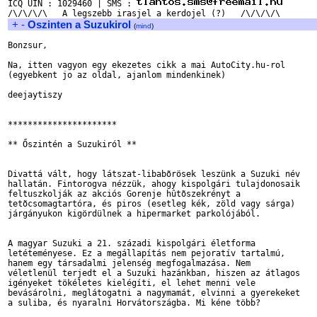
ICQ UIN : 1029460 | SMS : 
+
-
Oszinten a Suzukirol
(
mind
)
Bonzsur,

Na, itten vagyon egy ekezetes cikk a mai AutoCity.hu-rol

(egyebkent jo az oldal, ajanlom mindenkinek)

deejaytiszy

**********************

** Őszintén a Suzukiról **

Divattá vált, hogy látszat-libabõrösek leszünk a Suzuki név 

hallatán. Fintorogva nézzük, ahogy kispolgári tulajdonosaik 

feltuszkolják az akciós Gorenje hûtõszekrényt a 

tetõcsomagtartóra, és piros (esetleg kék, zöld vagy sárga) 

járgányukon kigördülnek a hipermarket parkolójából.

A magyar Suzuki a 21. századi kispolgári életforma 

letéteményese. Ez a megállapítás nem pejoratív tartalmú, 

hanem egy társadalmi jelenség megfogalmazása. Nem 

véletlenül terjedt el a Suzuki hazánkban, hiszen az átlagos 

igényeket tökéletes kielégíti, el lehet menni vele 

bevásárolni, meglátogatni a nagymamát, elvinni a gyerekeket 

a suliba, és nyaralni Horvátországba. Mi kéne több? 
