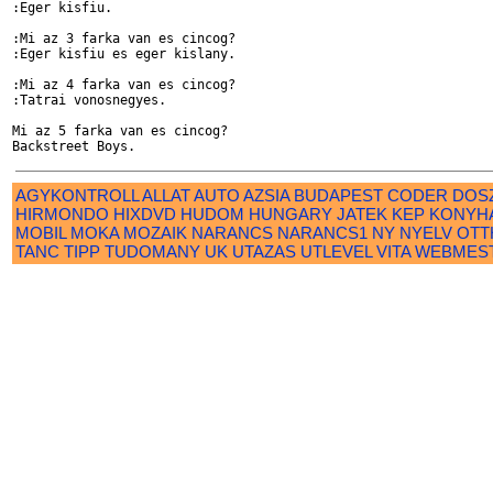
:Eger kisfiu.

:Mi az 3 farka van es cincog?

:Eger kisfiu es eger kislany.

:Mi az 4 farka van es cincog?

:Tatrai vonosnegyes.

Mi az 5 farka van es cincog?

AGYKONTROLL
ALLAT
AUTO
AZSIA
BUDAPEST
CODER
DOS
HIRMONDO
HIXDVD
HUDOM
HUNGARY
JATEK
KEP
KONYH
MOBIL
MOKA
MOZAIK
NARANCS
NARANCS1
NY
NYELV
OTT
TANC
TIPP
TUDOMANY
UK
UTAZAS
UTLEVEL
VITA
WEBMES