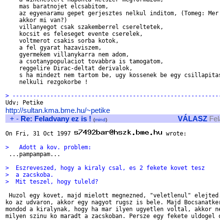
    mas baratnojet elcsabitom,

    az egyenaramu gepet gerjesztes nelkul inditom, (Tomeg: Mer'
    akkor mi van?) 

    villanyegot csak szakemberrel csereltetek,

    kocsit es feleseget evente cserelek,

    voltmerot csakis sorba kotok,

    a fel gyarat hazaviszem,

    gyermekem villanykarra nem adom,

    a csotanypopulaciot tovabbra is tamogatom,

    reggelire Dirac-deltat derivalok,

    s ha mindezt nem tartom be, ugy kossenek be egy csillapitas
    nelkuli rezgokorbe !

> ------------------------------------------------------------
http://sultan.kma.bme.hu/~petike
+
-
Re: Feladvany ez is !
VÁLASZ
Fel
(
mind
)
On Fri, 31 Oct 1997 
 wrote:

>   Adott a kov. problem:

 ...pampampam...

>  Eszreveszed, hogy a kiraly csal, es 2 fekete kovet tesz
>  a zacskoba.
>  Mit teszel, hogy tuleld?
 Huzol egy kovet, majd mielott megnezned, "veletlenul" elejted.
ko az udvaron, akkor egy nagyot rugsz is bele. Majd Bocsanatker
mondod a kiralynak, hogy ha mar ilyen ugyetlen voltal, akkor ne
milyen szinu ko maradt a zacskoban. Persze egy fekete uldogel o