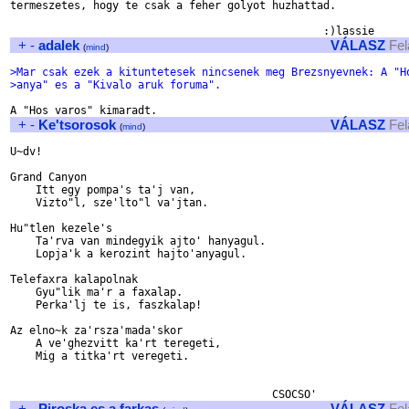
termeszetes, hogy te csak a feher golyot huzhattad.

+
-
adalek
VÁLASZ
Fel
(
mind
)
>Mar csak ezek a kituntetesek nincsenek meg Brezsnyevnek: A "H
>anya" es a "Kivalo aruk foruma".
+
-
Ke'tsorosok
VÁLASZ
Fel
(
mind
)
U~dv!

Grand Canyon

    Itt egy pompa's ta'j van,

    Vizto"l, sze'lto"l va'jtan.

Hu"tlen kezele's

    Ta'rva van mindegyik ajto' hanyagul.

    Lopja'k a kerozint hajto'anyagul.

Telefaxra kalapolnak

    Gyu"lik ma'r a faxalap.

    Perka'lj te is, faszkalap!

Az elno~k za'rsza'mada'skor       

    A ve'ghezvitt ka'rt teregeti,

    Mig a titka'rt veregeti.

+
-
Piroska es a farkas
VÁLASZ
Fel