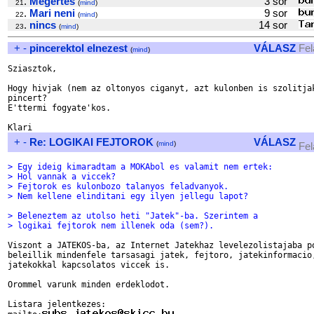
.
Megertes
3 sor
21
(
mind
)
.
Mari neni
9 sor
22
(
mind
)
.
nincs
14 sor
23
(
mind
)
+
-
pincerektol elnezest
VÁLASZ
Fel
(
mind
)
Sziasztok,

Hogy hivjak (nem az oltonyos ciganyt, azt kulonben is szolitjak
pincert?

E'ttermi fogyate'kos.

+
-
Re: LOGIKAI FEJTOROK
VÁLASZ
(
mind
)
Fel
> Egy ideig kimaradtam a MOKAbol es valamit nem ertek:
> Hol vannak a viccek?
> Fejtorok es kulonbozo talanyos feladvanyok.
> Nem kellene elinditani egy ilyen jellegu lapot?
> Beleneztem az utolso heti "Jatek"-ba. Szerintem a
> logikai fejtorok nem illenek oda (sem?).
Viszont a JATEKOS-ba, az Internet Jatekhaz levelezolistajaba po
beleillik mindenfele tarsasagi jatek, fejtoro, jatekinformacio,
jatekokkal kapcsolatos viccek is.

Orommel varunk minden erdeklodot.

Listara jelentkezes:
