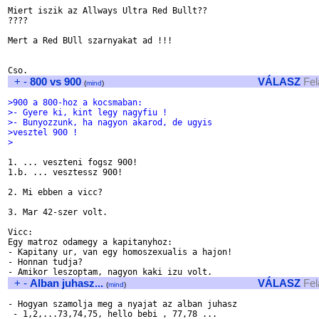
Miert iszik az Allways Ultra Red Bullt??

????

Mert a Red BUll szarnyakat ad !!!

+
-
800 vs 900
VÁLASZ
Fel
(
mind
)
>900 a 800-hoz a kocsmaban:
>- Gyere ki, kint legy nagyfiu !
>- Bunyozzunk, ha nagyon akarod, de ugyis 
>vesztel 900 !
>
1. ... veszteni fogsz 900!

1.b. ... vesztessz 900!

2. Mi ebben a vicc?

3. Mar 42-szer volt.

Vicc: 

Egy matroz odamegy a kapitanyhoz:

- Kapitany ur, van egy homoszexualis a hajon!

- Honnan tudja?

+
-
Alban juhasz...
VÁLASZ
Fel
(
mind
)
- Hogyan szamolja meg a nyajat az alban juhasz

 - 1,2,...73,74,75, hello bebi , 77,78 ...
