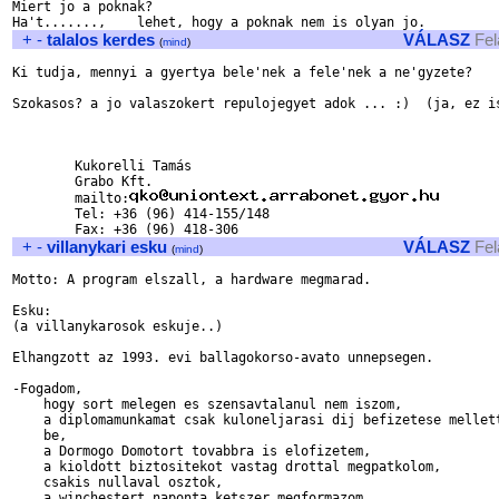
Miert jo a poknak?

+
-
talalos kerdes
VÁLASZ
Fel
(
mind
)
Ki tudja, mennyi a gyertya bele'nek a fele'nek a ne'gyzete?

Szokasos? a jo valaszokert repulojegyet adok ... :)  (ja, ez is
	Kukorelli Tamás

	Grabo Kft.

	mailto:
	Tel: +36 (96) 414-155/148

+
-
villanykari esku
VÁLASZ
Fel
(
mind
)
Motto: A program elszall, a hardware megmarad.

Esku:

(a villanykarosok eskuje..)

Elhangzott az 1993. evi ballagokorso-avato unnepsegen.

-Fogadom, 

    hogy sort melegen es szensavtalanul nem iszom,

    a diplomamunkamat csak kuloneljarasi dij befizetese mellett
    be,

    a Dormogo Domotort tovabbra is elofizetem,

    a kioldott biztositekot vastag drottal megpatkolom,

    csakis nullaval osztok,

    a winchestert naponta ketszer megformazom,
