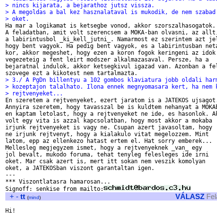
> nincs kijarata, a bejarathoz jutsz vissza.
> A megoldas a bal kez hasznalataval is mukodik, de nem szabad
> oket.

Ha mar a logikamat is ketsegbe vonod, akkor szorszalhasogatok.

A feladatban, amit volt szerencsem a MOKA-ban olvasni, az allt,
a labirintusbol _ki_kell_jutni_. Namarmost ez szerintem azt jel
hogy bent vagyok. Ha pedig bent vagyok, es a labirintusban neta
kor, akkor megeshet, hogy ezen a koron fogok keringeni az idok

vegezeteig a fent leirt modszer alkalmazasaval. Persze, ha a

bejaratnal indulok, akkor ketsegkivul igazad van. Azonban a fel
> 3./ A PgDn billentyu a 102 gombos klaviatura jobb oldali har
> kozeptajon talalhato. Ilona ennek megnyomasara kert, ha nem 
> rejtvenyeket...

En szeretem a rejtvenyeket, ezert jaratom is a JATEKOS ujsagot.
Annyira szeretem, hogy tavasszal be is kuldtem nehanyat a MOKAb
en kaptam letolast, hogy a rejtvenyeket ne ide, es hasonlok. Ak
volt egy vita is azzal kapcsolatban, hogy most akkor a mokaba

irjunk rejtvenyeket is vagy ne. Csupan azert javasoltam, hogy

ne irjunk rejtvenyt, hogy a kialakulo vitat megelozzem. Mint

latom, epp az ellenkezo hatast ertem el. Hat sorry emberek...

Mellesleg megjegyzem ismet, hogy a rejtvenyeknek _van_ egy

jol bevalt, mukodo foruma, tehat tenyleg felesleges ide irni

oket. Mar csak azert is, mert itt sokan nem veszik komolyan

oket, a JATEKOSban viszont garantaltan igen.

---

*** Viszontlatasra hamarosan...

Signoff: senkise from mailto:
+
-
tt
VÁLASZ
Fel
(
mind
)
Hi!
