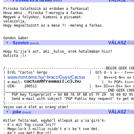
(
mind
)
Piroska talalkozik az erdoben a farkassal

Hova mész , Piroska ?-morogja a farkas  

Megyek a folyohoz, kimosni a picsamat-

valaszolja.

Hogy megvaltozott ez a mese ?! -mereng a farkas.

+
-
Szovicc
VÁLASZ
Fel
(
mind
)
Hogy hi'jja'k azt, aki _kulso_ erok hatalmaban hisz?

Outista :))

/----------------------------------------.-------BEGIN GEEK COD
| Erdi "Cactus" Gergo                    |  GCS d- s a--- C++++
www.mmt.bme.hu/~bracz/Guys/Cactus
| 
      |  W+++>$ N++ o+ 
| e-mail: 
          |  Y+ PGP+ t++>
| UIN:    200511                         |  b++ DI+++ D++ G++ e
|________________________________________'________END GEEK CODE
|   PGP key fingerprint = 64 B8 7A 3F 6B E5 7F 29  5E 69 02 95 
|   Send e-mail with subject "PGP Public Key request" to get my
\--------------------------------------------------------------
+
-
joke
VÁLASZ
Fel
(
mind
)
Hitler felta'mad, egybo"l ellepik az u'sa'giro'k:

- E's mit fog csina'lni??

- Mego:lo:k 5 millio zsido't e's ke't sve'det.

- Ke't sve'det? Mie'rt?
