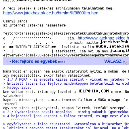
mailto:
http://www.jatekhaz.skicc.hu/htmlm/lli/8600llim.htm
Csanyi Janos

az Internet Jatekhaz hazmestere

fejtoroktarsasagijatekokjatekszervezetekkluboktablasjatekokjate
http://www.jatekhaz.skicc.
o    /'''''''''''''''''\        cim: 
t   /           , ,  ,  \        e-mail: mailto:
o  ## INTERNET JATEKHAZ ##   levlista: mailto:
r   |___________________| szerkeszti: Csa'nyi Ja'nos 
+
-
Re: fejtoro es egyebek
VÁLASZ
(
mind
)
Fel
Namarmost en igazan nem akarok vitaforumot nyitni a mokan, de h
> 1./ A MOKA - az eredeti kiiras szerint - viccek es jatekos f
> Emlitett labirintus fejtoro mindenkeppen beletartozik ez uto
> kategoriaba.

Nem voltam rest, irtam egy levelet a 
 cimre. No
valaszkent

kapott, mindannyiunk szamara ismeros fajlban a MOKA ujsagot lei
resznel

> 2./ Gyakorlatban bevalt megoldas - mindig mukodik (gyermekko
> A bejaratnal jobb kezedet a falhoz erinted, es ugy mesz elor
> egyfolytaban a falon csusztatod. Garantaltan a kijarathoz ju
> labirintus nagyobb reszet (zsakutcakat is) bejarod. Ha a lab