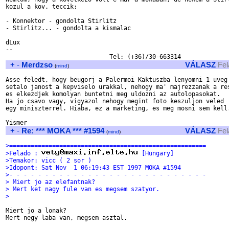
kozul a kov. teccik:

- Konnektor - gondolta Stirlitz

- Stirlitz... - gondolta a kismalac

dLux

--

+
-
Merdzso
VÁLASZ
Fel
(
mind
)
Asse feledt, hogy beugorj a Palermoi Kaktuszba lenyomni 1 uveg

setalo janost a kepviselo urakkal, nehogy ma' majrezzanak a res
es elkezdjek komolyan buntetni meg uldozni az autolopasokat.

Ha jo csavo vagy, vigyazol nehogy megint foto keszuljon veled

egy miniszterrel. Hiaba, ez a marketing, es meg mosni sem kell.
+
-
Re: *** MOKA *** #1594
VÁLASZ
Fel
(
mind
)
>=======================================================
>Felado : 
 [Hungary]
>Temakor: vicc ( 2 sor )
>Idopont: Sat Nov  1 06:19:43 EST 1997 MOKA #1594
>- - - - - - - - - - - - - - - - - - - - - - - - - - - -
> Miert jo az elefantnak?
> Mert ket nagy fule van es megsem szatyor.
> 
Miert jo a lonak?

Mert negy laba van, megsem asztal.
