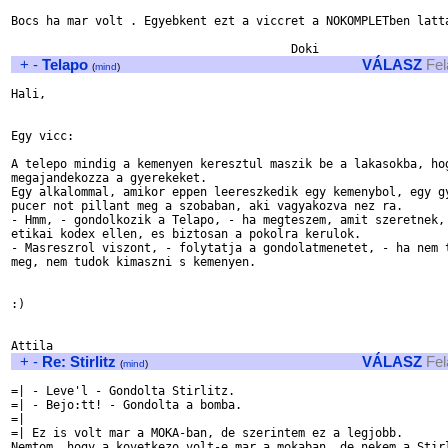
Bocs ha mar volt . Egyebkent ezt a viccret a NOKOMPLETben latta
+
-
Telapo
VÁLASZ
Fel
(
mind
)
Hali,

Egy vicc:

A telepo mindig a kemenyen keresztul maszik be a lakasokba, hog
megajandekozza a gyerekeket. 

Egy alkalommal, amikor eppen leereszkedik egy kemenybol, egy gy
pucer not pillant meg a szobaban, aki vagyakozva nez ra.

- Hmm, - gondolkozik a Telapo, - ha megteszem, amit szeretnek, 
etikai kodex ellen, es biztosan a pokolra kerulok.

- Masreszrol viszont, - folytatja a gondolatmenetet, - ha nem t
meg, nem tudok kimaszni s kemenyen.

:)

+
-
Re: Stirlitz
VÁLASZ
Fel
(
mind
)
=| - Leve'l - Gondolta Stirlitz.

=| - Bejo:tt! - Gondolta a bomba.

=| 

=| Ez is volt mar a MOKA-ban, de szerintem ez a legjobb.

Nemtom, hogy a kovetkezo volt-e mar a mokaban, de nekem a Stirl