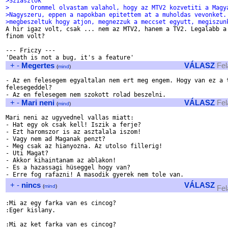
>Sziasztok
>      Orommel olvastam valahol, hogy az MTV2 kozvetiti a Magy
>Nagyszeru, eppen a napokban epitettem at a muholdas vevonket.
>megbeszeltuk hogy atjon, megnezzuk a meccset egyutt, megiszun

A hir igaz volt, csak ... nem az MTV2, hanem a TV2. Legalabb a 
finom volt?

--- Friczy ---

+
-
Megertes
VÁLASZ
Fel
(
mind
)
- Az en felesegem egyaltalan nem ert meg engem. Hogy van ez a t
felesegeddel?

+
-
Mari neni
VÁLASZ
Fel
(
mind
)
Mari neni az ugyvednel vallas miatt:

- Hat egy ok csak kell! Iszik a ferje?

- Ezt haromszor is az asztalala iszom!

- Vagy nem ad Maganak penzt?

- Meg csak az hianyozna. Az utolso fillerig!

- Uti Magat?

- Akkor kihaintanam az ablakon!

- Es a hazassagi hüseggel hogy van?

+
-
nincs
VÁLASZ
(
mind
)
Fel
:Mi az egy farka van es cincog?

:Eger kislany.

:Mi az ket farka van es cincog?
