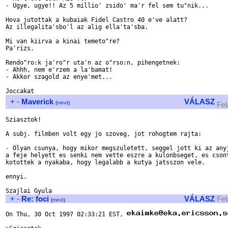
- Ugye, ugye!! Az 5 millio' zsido' ma'r fel sem tu"nik...

Hova jutottak a kubaiak Fidel Castro 40 e've alatt?

Az illegalita'sbo'l az alig ella'ta'sba.

Mi van kiirva a kinai temeto"re?

Pa'rizs.

Rendo"ro:k ja'ro"r uta'n az o"rso:n, pihengetnek:

- Ahhh, nem e'rzem a la'bamat!

- Akkor szagold az enye'met...

+
-
Maverick
VÁLASZ
(
mind
)
Fel
Sziasztok!

A subj. filmben volt egy jo szoveg, jot rohogtem rajta:

- Olyan csunya, hogy mikor megszuletett, seggel jott ki az anyj
a feje helyett es senki nem vette eszre a kulonbseget, es csont
kotottek a nyakaba, hogy legalabb a kutya jatsszon vele.

ennyi.

+
-
Re: foci
VÁLASZ
Fel
(
mind
)
On Thu, 30 Oct 1997 02:33:21 EST, 