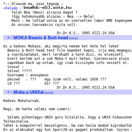
>Felado : 

    Talan Bea (Beus) alcazza magat ? 

    (Egy hatekonyabb alcazas : Bea --> Bela)

    Mash : Ha lattad volna az en szervetlen labor BME kopenyeme
    Az osszes tanreakcio rajta volt.

+
-
MOKA Beavis & Butt-head
(
mind
)
Az a kedves Mokazo, aki megirta nekem ket hete hol lehet

  Beavis & Butt-head text file kepeket kapni, irja meg megegysz
  a coordinatakat, mert lerohadt a hard disc, es elveszett.

  Ezert kertem azt a sok Moka-t mult heten. Szerencsere elozo

  napokban back up-oztam, igy csak kicsinyke info veszett el.

  Szoval :

  telnet ?????

  Username : anonymous

  passwd   : ???    egy szam volt, valami 1050 ???

  cd ???            dir ??? 

+
-
Moka a UNIXal
(
mind
)
Kedves Mokatarsak,

Regi, de hatha valaki nem ismeri:

  Valami pihentagyu UNIX guru kitalalta, hogy a UNIX hibauzenet
felhasznalva, 

lehet a komputerrel beszelgetni. Ha van hozza modod kiprobalhat
En az alabiakat egy Sun Sparc20-as geppel produkaltam. Sajnos c