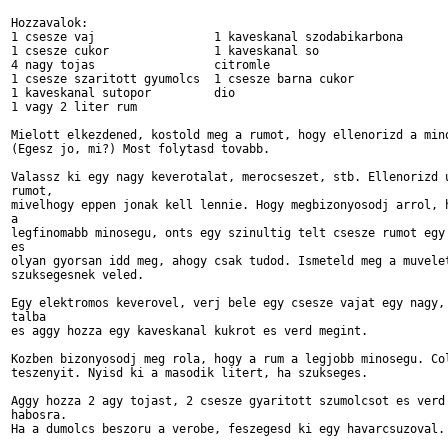
Hozzavalok:

1 csesze vaj                 1 kaveskanal szodabikarbona

1 csesze cukor               1 kaveskanal so

4 nagy tojas                 citromle

1 csesze szaritott gyumolcs  1 csesze barna cukor

1 kaveskanal sutopor         dio

1 vagy 2 liter rum

Mielott elkezdened, kostold meg a rumot, hogy ellenorizd a mino
(Egesz jo, mi?) Most folytasd tovabb.

Valassz ki egy nagy keverotalat, merocseszet, stb. Ellenorizd u
rumot,

mivelhogy eppen jonak kell lennie. Hogy megbizonyosodj arrol, h
a 

legfinomabb minosegu, onts egy szinultig telt csesze rumot egy 
es

olyan gyorsan idd meg, ahogy csak tudod. Ismeteld meg a muvelet
szuksegesnek veled.

Egy elektromos keverovel, verj bele egy csesze vajat egy nagy, 
talba

es aggy hozza egy kaveskanal kukrot es verd megint.

Kozben bizonyosodj meg rola, hogy a rum a legjobb minosegu. Col
teszenyit. Nyisd ki a masodik litert, ha szukseges.

Aggy hozza 2 agy tojast, 2 csesze gyaritott szumolcsot es verd 
habosra. 

Ha a dumolcs beszoru a verobe, feszegesd ki egy havarcsuzoval.
