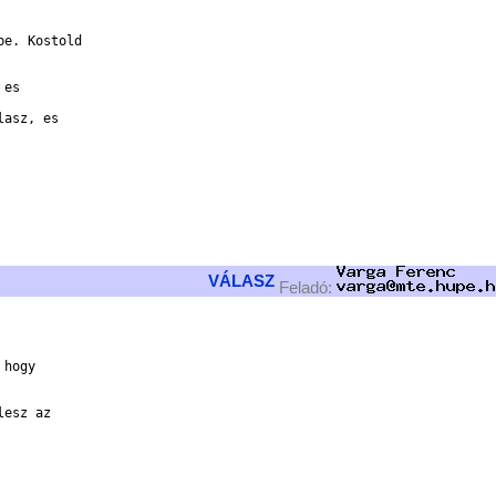
e. Kostold 

es 

asz, es 

VÁLASZ
Feladó:
hogy 

esz az 
