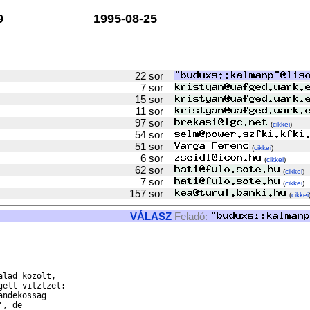
9
1995-08-25
22 sor
7 sor
15 sor
11 sor
97 sor
(
cikkei
)
54 sor
51 sor
(
cikkei
)
6 sor
(
cikkei
)
62 sor
(
cikkei
)
7 sor
(
cikkei
)
157 sor
(
cikkei
VÁLASZ
Feladó:
lad kozolt,

elt vitztzel:
