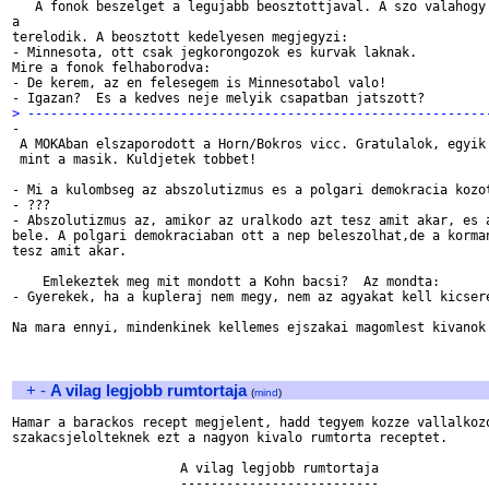
   A fonok beszelget a legujabb beosztottjaval. A szo valahogy 
a

terelodik. A beosztott kedelyesen megjegyzi:

- Minnesota, ott csak jegkorongozok es kurvak laknak.

Mire a fonok felhaborodva:

- De kerem, az en felesegem is Minnesotabol valo!

> ------------------------------------------------------------

-

 A MOKAban elszaporodott a Horn/Bokros vicc. Gratulalok, egyik 
 mint a masik. Kuldjetek tobbet!

- Mi a kulombseg az abszolutizmus es a polgari demokracia kozot
- ???

- Abszolutizmus az, amikor az uralkodo azt tesz amit akar, es a
bele. A polgari demokraciaban ott a nep beleszolhat,de a korman
tesz amit akar.

    Emlekeztek meg mit mondott a Kohn bacsi?  Az mondta:

- Gyerekek, ha a kupleraj nem megy, nem az agyakat kell kicsere
Na mara ennyi, mindenkinek kellemes ejszakai magomlest kivanok

+
-
A vilag legjobb rumtortaja
(
mind
)
Hamar a barackos recept megjelent, hadd tegyem kozze vallalkozo
szakacsjelolteknek ezt a nagyon kivalo rumtorta receptet. 

                      A vilag legjobb rumtortaja

                      --------------------------
