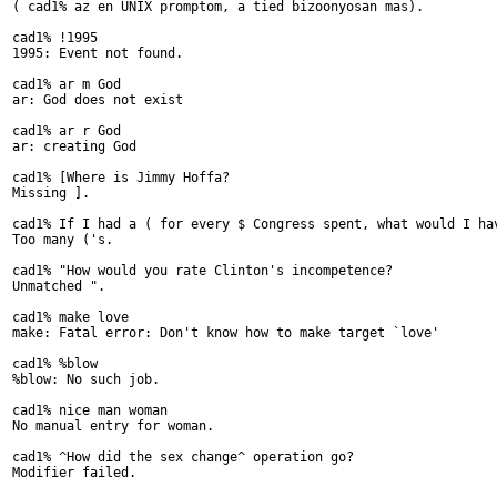
( cad1% az en UNIX promptom, a tied bizoonyosan mas).

cad1% !1995

1995: Event not found.

cad1% ar m God

ar: God does not exist

cad1% ar r God

ar: creating God

cad1% [Where is Jimmy Hoffa?

Missing ].

cad1% If I had a ( for every $ Congress spent, what would I hav
Too many ('s.

cad1% "How would you rate Clinton's incompetence?

Unmatched ".

cad1% make love

make: Fatal error: Don't know how to make target `love'

cad1% %blow

%blow: No such job.

cad1% nice man woman

No manual entry for woman.

cad1% ^How did the sex change^ operation go?

Modifier failed.
