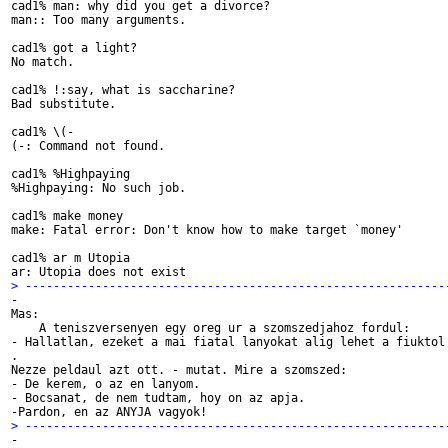
cad1% man: why did you get a divorce?

man:: Too many arguments.

cad1% got a light?

No match.

cad1% !:say, what is saccharine?

Bad substitute.

cad1% \(-

(-: Command not found.

cad1% %Highpaying

%Highpaying: No such job.

cad1% make money

make: Fatal error: Don't know how to make target `money'

cad1% ar m Utopia

> ------------------------------------------------------------

-

Mas:

    A teniszversenyen egy oreg ur a szomszedjahoz fordul:

- Hallatlan, ezeket a mai fiatal lanyokat alig lehet a fiuktol 
.

Nezze peldaul azt ott. - mutat. Mire a szomszed:

- De kerem, o az en lanyom.

- Bocsanat, de nem tudtam, hoy on az apja.

> ------------------------------------------------------------

-
