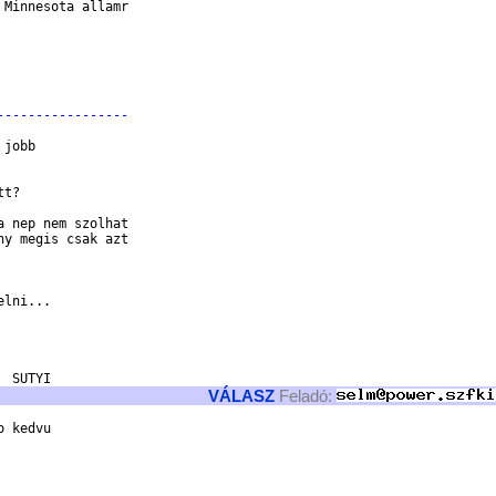
Minnesota allamr

-----------------
jobb

t?

 nep nem szolhat

y megis csak azt

lni...

VÁLASZ
Feladó:
 kedvu 
