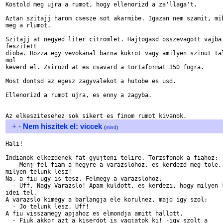
Kostold meg ujra a rumot, hogy ellenorizd a za'llaga't.

Aztan szitajj harom csesze sot akarmibe. Igazan nem szamit, mib
meg a rlumot.

Szitajj at negyed liter citromlet. Hajtogasd osszevagott vajba 
feszitett

dioba. Hozza egy vevokanal barna kukrot vagy amilyen szinut tal
mol 

keverd el. Zsirozd at es csavard a tortaformat 350 fogra.

Most dontsd az egesz zagyvalekot a hutobe es usd.

Ellenorizd a rumot ujra, es enny a zagyba.

+
-
Nem hiszitek el: viccek
(
mind
)
Hali!

Indianok elkezdenek fat gyujteni telire. Torzsfonok a fiahoz:

  - Menj fel fiam a hegyre a varazslohoz, es kerdezd meg tole, 
milyen telunk lesz!

Na, a fiu ugy is tesz. Felmegy a varazslohoz.

  - Uff, Nagy Varazslo! Apam kuldott, es kerdezi, hogy milyen l
idei tel.

A varazslo kimegy a barlangja ele korulnez, majd igy szol:

  - Jo telunk lesz. Uff!

A fiu visszamegy apjahoz es elmondja amitt hallott.

  - Fiuk akkor azt a kiserdot is vagjatok ki! -igy szolt a 
