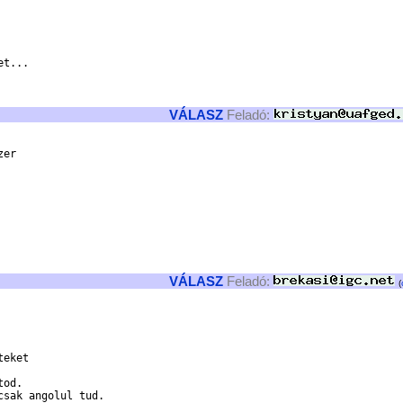
t...

VÁLASZ
Feladó:
er

VÁLASZ
Feladó:
(
eket

od.

sak angolul tud.
