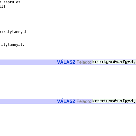
ZI 

iralylannyal 

alylannyal. 

VÁLASZ
Feladó:
VÁLASZ
Feladó: