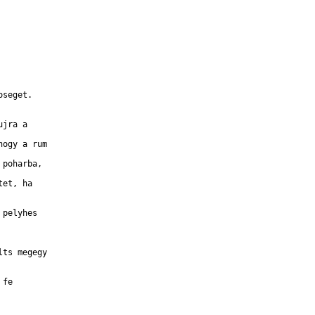
seget.

jra a 

ogy a rum 

poharba, 

et, ha 

pelyhes 

ts megegy 

fe 
