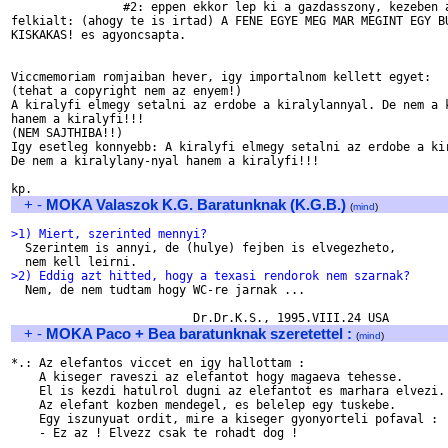
		#2: eppen ekkor lep ki a gazdasszony, kezeben a sepru es 

felkialt: (ahogy te is irtad) A FENE EGYE MEG MAR MEGINT EGY BU
KISKAKAS! es agyoncsapta.

Viccmemoriam romjaiban hever, igy importalnom kellett egyet:

(tehat a copyright nem az enyem!)

A kiralyfi elmegy setalni az erdobe a kiralylannyal. De nem a k
hanem a kiralyfi!!!

(NEM SAJTHIBA!!)

Igy esetleg konnyebb: A kiralyfi elmegy setalni az erdobe a kir
De nem a kiralylany-nyal hanem a kiralyfi!!!

+
-
MOKA Valaszok K.G. Baratunknak (K.G.B.)
(
mind
)
>1) Miert, szerinted mennyi?

  Szerintem is annyi, de (hulye) fejben is elvegezheto,

>2) Eddig azt hitted, hogy a texasi rendorok nem szarnak?

  Nem, de nem tudtam hogy WC-re jarnak ...

+
-
MOKA Paco + Bea baratunknak szeretettel :
(
mind
)
*.: Az elefantos viccet en igy hallottam :

    A kiseger raveszi az elefantot hogy magaeva tehesse.

    El is kezdi hatulrol dugni az elefantot es marhara elvezi.

    Az elefant kozben mendegel, es belelep egy tuskebe.

    Egy iszunyuat ordit, mire a kiseger gyonyorteli pofaval :

    - Ez az ! Elvezz csak te rohadt dog !
