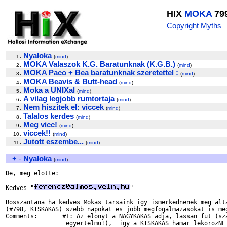
HIX
MOKA
79
Copyright Myths
.
Nyaloka
1
(
mind
)
.
MOKA Valaszok K.G. Baratunknak (K.G.B.)
2
(
mind
)
.
MOKA Paco + Bea baratunknak szeretettel :
3
(
mind
)
.
MOKA Beavis & Butt-head
4
(
mind
)
.
Moka a UNIXal
5
(
mind
)
.
A vilag legjobb rumtortaja
6
(
mind
)
.
Nem hiszitek el: viccek
7
(
mind
)
.
Talalos kerdes
8
(
mind
)
.
Meg vicc!
9
(
mind
)
.
viccek!!
10
(
mind
)
.
Jutott eszembe...
11
(
mind
)
+
-
Nyaloka
(
mind
)
De, meg elotte:

Kedves "
"

Bosszantana ha kedves Mokas tarsaink igy ismerkednenek meg alta
(#798, KISKAKAS) szebb napokat es jobb megfogalmazasokat is meg
Comments:	#1: Az elonyt a NAGYKAKAS adja, lassan fut (szandekossag

		 egyertelmu!),  igy a KISKAKAS hamar lekorozNE', de
