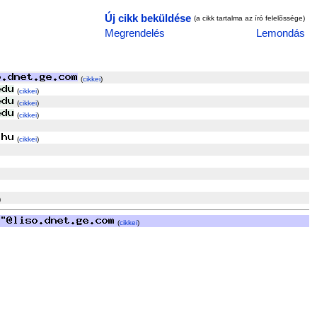
Új cikk beküldése
(a cikk tartalma az író felelõssége)
Megrendelés
Lemondás
(
cikkei
)
(
cikkei
)
(
cikkei
)
(
cikkei
)
(
cikkei
)
)
(
cikkei
)