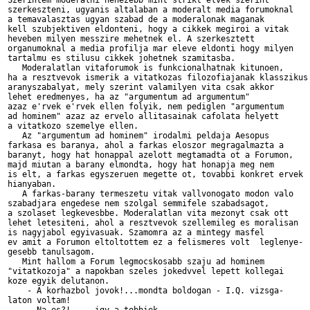
Szerintem moderalni nehezebb mint strikt elvek szerint

szerkeszteni, ugyanis altalaban a moderalt media forumoknal 

a temavalasztas ugyan szabad de a moderalonak maganak

kell szubjektiven eldonteni, hogy a cikkek megiroi a vitak

heveben milyen messzire mehetnek el. A szerkesztett 

organumoknal a media profilja mar eleve eldonti hogy milyen

tartalmu es stilusu cikkek johetnek szamitasba.

   Moderalatlan vitaforumok is funkcionalhatnak kitunoen,

ha a resztvevok ismerik a vitatkozas filozofiajanak klasszikus

aranyszabalyat, mely szerint valamilyen vita csak akkor 

lehet eredmenyes, ha az "argumentum ad argumentum" 

azaz e'rvek e'rvek ellen folyik, nem pediglen "argumentum

ad hominem" azaz az ervelo allitasainak cafolata helyett 

a vitatkozo szemelye ellen.

   Az "argumentum ad hominem" irodalmi peldaja Aesopus

farkasa es baranya, ahol a farkas eloszor megragalmazta a

baranyt, hogy hat honappal azelott megtamadta ot a Forumon,

majd miutan a barany elmondta, hogy hat honapja meg nem 

is elt, a farkas egyszeruen megette ot, tovabbi konkret ervek

hianyaban.

   A farkas-barany termeszetu vitak vallvonogato modon valo 

szabadjara engedese nem szolgal semmifele szabadsagot,

a szolaset legkevesbbe. Moderalatlan vita mezonyt csak ott

lehet letesiteni, ahol a resztvevok szellemileg es moralisan 

is nagyjabol egyivasuak. Szamomra az a mintegy masfel 

ev amit a Forumon eltoltottem ez a felismeres volt  leglenye-

gesebb tanulsagom.

   Mint hallom a Forum legmocskosabb szaju ad hominem

"vitatkozoja" a napokban szeles jokedvvel lepett kollegai

koze egyik delutanon.

    - A korhazbol jovok!...mondta boldogan - I.Q. vizsga-

laton voltam!
