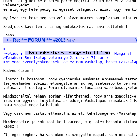
Holott alig ket hete kerek-perec megirta "aruld mar el a valodi
velemenyedet...",

es alig egy hete pedig az egeszet letagadta, azzal hogy nem kiv
Nyilvan ket hete meg nem volt olyan morcos hangulatban, mint eg
Szedjetek kavintont, ha meg emlekeztek ra, hova tettetek !

+
-
Re: *** FORUM *** #2013
(
mind
)
>
>Felado : 
 [Hungary]
>Temakor: Re: ?kalap velemenye 2.resz. ( 74 sor )
>Ne vedd szemelyeskedesnek, de ez nem Vaskalap, hanem Faszkala
Kedves Ocsem !

Eloszor is koszonom, hogy gyengecske munkamat erdemesnek tartot
terjedelmeben idezni, elosegitve annak meg szelesebb korben val
valasat, illetoleg a Forum olvasoinak tudataba valo besulykolas
Mindazonaltal nehany sorban kifejthetned, hogy arra gondolsz-e,
iras nem egyenes folytatasa az eddigi Vaskalapos irasoknak ? Ez
baratsaggal megvitathatjuk.

Vagy csak nem birtal ellenallni az elc lehetosegenek (Vaskalap.
Mindenesetre jo sok idot kell varnod, mig tolem hasonlo stilusu
kapsz !  

Elj egeszsegben, ha van okod ra szegyelld magad, ha nincs hat a