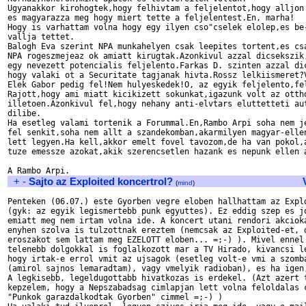
Ugyanakkor kirohogtek,hogy felhivtam a feljelentot,hogy alljon 
es magyarazza meg hogy miert tette a feljelentest.En, marha!

Hogy is varhattam volna hogy egy ilyen cso"cselek elolep,es be-
vallja tettet.

Balogh Eva szerint NPA munkahelyen csak leepites tortent,es csa
NPA rogeszmejeaz ok amiatt kirugtak.Azonkivul azzal dicsekszik,
egy nevezett potencialis feljelento.Farkas D. szinten azzal dic
hogy valaki ot a Securitate tagjanak hivta.Rossz lelkiismeret?V
Elek Gabor pedig fel!Nem hulyeskedek!O, az egyik feljelento,fel
Rajott,hogy ami miatt kicikizett sokunkat,igazunk volt az ottho
illetoen.Azonkivul fel,hogy nehany anti-elvtars eluttetteti aut
dilibe.

Ha esetleg valami tortenik a Forummal.En,Rambo Arpi soha nem je
fel senkit,soha nem allt a szandekomban,akarmilyen magyar-ellen
lett legyen.Ha kell,akkor emelt fovel tavozom,de ha van pokol,a
tuze emessze azokat,akik szerencsetlen hazank es nepunk ellen a
+
-
Sajto az Exploited koncertrol?
(
mind
)
Penteken (06.07.) este Gyorben vegre eloben hallhattam az Explo
(gyk: az egyik legismertebb punk egyuttes). Ez eddig szep es jo
emiatt meg nem irtam volna ide. A koncert utani rendori akcioka
enyhen szolva is tulzottnak ereztem (nemcsak az Exploited-et, d
eroszakot sem lattam meg EZELOTT eloben... =;-) ). Mivel ennel 
telenebb dolgokkal is foglalkozott mar a TV Hirado, kivancsi le
hogy irtak-e errol vmit az ujsagok (esetleg volt-e vmi a szomba
(amirol sajnos lemaradtam), vagy vmelyik radioban), es ha igen,
A legkisebb, legeldugottabb hivatkozas is erdekel. (Azt azert t
kepzelem, hogy a Nepszabadsag cimlapjan lett volna feloldalas c
"Punkok garazdalkodtak Gyorben" cimmel =;-) )
