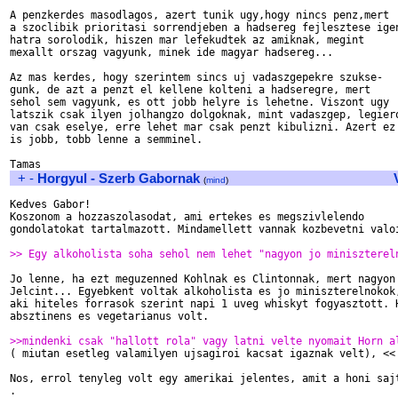
A penzkerdes masodlagos, azert tunik ugy,hogy nincs penz,mert

a szoclibik prioritasi sorrendjeben a hadsereg fejlesztese igen
hatra sorolodik, hiszen mar lefekudtek az amiknak, megint

mexallt orszag vagyunk, minek ide magyar hadsereg...

Az mas kerdes, hogy szerintem sincs uj vadaszgepekre szukse-

gunk, de azt a penzt el kellene kolteni a hadseregre, mert

sehol sem vagyunk, es ott jobb helyre is lehetne. Viszont ugy

latszik csak ilyen jolhangzo dolgoknak, mint vadaszgep, legiero
van csak eselye, erre lehet mar csak penzt kibulizni. Azert ez

is jobb, tobb lenne a semminel.

+
-
Horgyul - Szerb Gabornak
(
mind
)
Kedves Gabor! 

Koszonom a hozzaszolasodat, ami ertekes es megszivlelendo 

gondolatokat tartalmazott. Mindamellett vannak kozbevetni valoi
>> Egy alkoholista soha sehol nem lehet "nagyon jo miniszterel
Jo lenne, ha ezt meguzenned Kohlnak es Clintonnak, mert nagyon 
Jelcint... Egyebkent voltak alkoholista es jo miniszterelnokok,
aki hiteles forrasok szerint napi 1 uveg whiskyt fogyasztott. H
absztinens es vegetarianus volt. 

>>mindenki csak "hallott rola" vagy latni velte nyomait Horn a

( miutan esetleg valamilyen ujsagiroi kacsat igaznak velt), <<

Nos, errol tenyleg volt egy amerikai jelentes, amit a honi sajt
.
