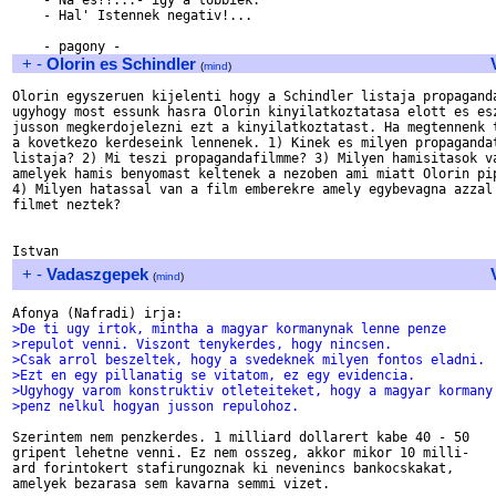
    - Na es?!...- igy a tobbiek.

    - Hal' Istennek negativ!...

+
-
Olorin es Schindler
(
mind
)
Olorin egyszeruen kijelenti hogy a Schindler listaja propaganda
ugyhogy most essunk hasra Olorin kinyilatkoztatasa elott es esz
jusson megkerdojelezni ezt a kinyilatkoztatast. Ha megtennenk t
a kovetkezo kerdeseink lennenek. 1) Kinek es milyen propagandat
listaja? 2) Mi teszi propagandafilmme? 3) Milyen hamisitasok va
amelyek hamis benyomast keltenek a nezoben ami miatt Olorin pip
4) Milyen hatassal van a film emberekre amely egybevagna azzal 
filmet neztek? 

+
-
Vadaszgepek
(
mind
)
>De ti ugy irtok, mintha a magyar kormanynak lenne penze
>repulot venni. Viszont tenykerdes, hogy nincsen.
>Csak arrol beszeltek, hogy a svedeknek milyen fontos eladni.
>Ezt en egy pillanatig se vitatom, ez egy evidencia.
>Ugyhogy varom konstruktiv otleteiteket, hogy a magyar kormany
>penz nelkul hogyan jusson repulohoz.
Szerintem nem penzkerdes. 1 milliard dollarert kabe 40 - 50

gripent lehetne venni. Ez nem osszeg, akkor mikor 10 milli-

ard forintokert stafirungoznak ki nevenincs bankocskakat,

amelyek bezarasa sem kavarna semmi vizet.
