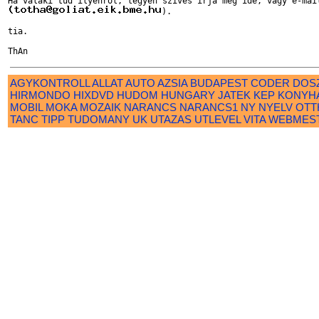
). 

tia.

AGYKONTROLL
ALLAT
AUTO
AZSIA
BUDAPEST
CODER
DOS
HIRMONDO
HIXDVD
HUDOM
HUNGARY
JATEK
KEP
KONYH
MOBIL
MOKA
MOZAIK
NARANCS
NARANCS1
NY
NYELV
OTT
TANC
TIPP
TUDOMANY
UK
UTAZAS
UTLEVEL
VITA
WEBMES