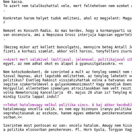
Nem kacsa.

Te azert nem talalkozhattal vele, mert feltehetoen nem ezeket a
.

Konkretan harom helyet tudok emliteni, ahol ez megjelent: Magya
r

Nemzet es Kossuth Radio. Az mas kerdes, hogy a kormanyparti saj
van oncenzura, ami a Nepszava Grosz interjuja kapcsan egyertelm
.

(Bezzeg mikor azt kellett boncolgatni, mennyire beteg Antall Jo
fizeti a korhazi szamlat, akkor volt harcos, tenyfeltaro zsurna
>>Azert mert valakivel (multjaval, jelenevel, politikajaval st

egyet, az nem adhat okot es alapot a gyanusitgatasokra. <<

Nem kotozkodeskent, de szerinted a mult az tenyleg semmit nem s
Szoval Haynau, akit legutobb emlitettem, az tenyleg lehetett vo
politikus? Esetleg Rakosit visszahivhattak volna a hatvanas eve
segitse szakertelmevel a gulyaskommunizmust? Vagy mondjuk Doeni
Horgyullal ellentetben szemelyes atrocitasokban nem vett reszt,
volna Nemetorszag kancellarja  45. majus 20 utan is? Tenyleg mi
mindig tiszta lappal indul? 

>>Tehat hatalomvagy nelkul politika sincs. A baj akkor kezdodi

hatalomvagy oncella valik, es nem egy bizonyos iranyu politika

vegrehajtasanak az eszkoze, hanem egyes emberek penzkeresetenek
sorban.<<

Szerintem most pontosan ez van: oncelu hatalom. Amugy nem hisze
a politika elsosorban penzkereses. Pl. Horn Gyula, Torgyan Vagy