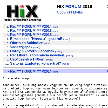
HIX
FORUM
2016
Copyright Myths
.
Re: *** FORUM *** #2014
1
(
mind
)
.
Re: *** FORUM *** #2013
2
(
mind
)
.
Re: *** FORUM *** #2015
3
(
mind
)
.
Elmelkedes "Hosszu" igazarol!
4
(
mind
)
.
Olorin es Schindler
5
(
mind
)
.
Vadaszgepek
6
(
mind
)
.
Horgyul - Szerb Gabornak
7
(
mind
)
.
Re: Liberalis tolerancia neveben.
8
(
mind
)
.
Cso"cselek a HIX-en.
9
(
mind
)
.
Sajto az Exploited koncertrol?
10
(
mind
)
+
-
Re: *** FORUM *** #2014
(
mind
)
A feledekenysegrol 

tobbunknek, akik hajlamosak vagyunk ra: ha eleg regen olvassuk 
rajohetunk, hogy mindannyian leirtuk mar ugyanazon dolognak az 
Ket pici oka van ennek: az egyik, hogy minden alkalommal azert 
mas osszefuggesben jonnek elo a dolgok (es a "helyzet" is valto
a masik, hogy konnyen felejtunk.(Szerencsere?)

Az apropo egyebkent Olorin cikke volt a feledekenysegrol (persz