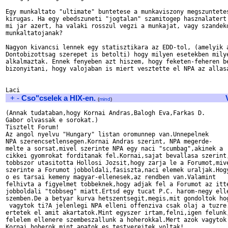
Egy munkaltato "ultimate" buntetese a munkaviszony megszuntetes
kirugas. Ha egy ebedszuneti "jogtalan" szamitogep hasznalatert 
mi jar azert, ha valaki rosszul vegzi a munkajat, vagy szandeko
munkaltatojanak?

Nagyon kivancsi lennek egy statisztikara az EDD-tol, (amelyik a
Dontobizottsag szerepet is betolti) hogy milyen esetekben milye
alkalmaztak. Ennek fenyeben azt hiszem, hogy feketen-feheren be
bizonyitani, hogy valojaban is miert vesztette el NPA az allasa
+
-
Cso"cselek a HIX-en.
(
mind
)
(Annak tudataban,hogy Kornai Andras,Balogh Eva,Farkas D. 

Gabor olvassak e sorokat.)

Tisztelt Forum!

Az angol nyelvu "Hungary" listan oromunnep van.Unnepelnek

NPA szerencsetlensegen.Kornai Andras szerint, NPA megerde-

melte a sorsat,mivel szerinte NPA egy naci "scumbag",akinek a

cikkei gyomrokat forditanak fel.Kornai,sajat bevallasa szerint,
tobbszor utasitotta Hollosi Jozsit,hogy zarja le a Forumot,mive
szerinte a Forumot jobboldali,fasiszta,naci elemek uraljak.Hogy
o es tarsai kemeny magyar-ellenesek,az rendben van.Valamint

felhivta a figyelmet tobbeknek,hogy adjak fel a Forumot az itte
jobboldali "tobbseg" miatt.Ertsd egy tucat P.C. harom-negy elle
szemben.De a betyar kurva hetszentsegit,megis,mit gondoltok hog
 vagytok ti?A jelenlegi NPA elleni offenziva csak olaj a tuzre.
ertetek el amit akartatok.Mint egyszer irtam,felni,igen felunk,
felelem ellenere szembeszallunk a hoherokkal.Mert azok vagytok

Kornai,hoherok,mint apatok es testvereitek voltak!
