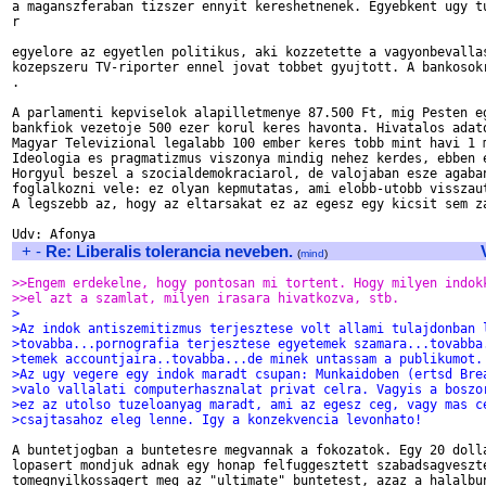
a maganszferaban tizszer ennyit kereshetnenek. Egyebkent ugy tu
r

egyelore az egyetlen politikus, aki kozzetette a vagyonbevallas
kozepszeru TV-riporter ennel jovat tobbet gyujtott. A bankosokr
.

A parlamenti kepviselok alapilletmenye 87.500 Ft, mig Pesten eg
bankfiok vezetoje 500 ezer korul keres havonta. Hivatalos adato
Magyar Televizional legalabb 100 ember keres tobb mint havi 1 m
Ideologia es pragmatizmus viszonya mindig nehez kerdes, ebben e
Horgyul beszel a szocialdemokraciarol, de valojaban esze agaban
foglalkozni vele: ez olyan kepmutatas, ami elobb-utobb visszaut
A legszebb az, hogy az eltarsakat ez az egesz egy kicsit sem za
+
-
Re: Liberalis tolerancia neveben.
(
mind
)
>>Engem erdekelne, hogy pontosan mi tortent. Hogy milyen indok
>>el azt a szamlat, milyen irasara hivatkozva, stb.
>
>Az indok antiszemitizmus terjesztese volt allami tulajdonban 
>tovabba...pornografia terjesztese egyetemek szamara...tovabba
>temek accountjaira..tovabba...de minek untassam a publikumot.
>Az ugy vegere egy indok maradt csupan: Munkaidoben (ertsd Bre
>valo vallalati computerhasznalat privat celra. Vagyis a boszo
>ez az utolso tuzeloanyag maradt, ami az egesz ceg, vagy mas c
>csajtasahoz eleg lenne. Igy a konzekvencia levonhato!
A buntetjogban a buntetesre megvannak a fokozatok. Egy 20 dolla
lopasert mondjuk adnak egy honap felfuggesztett szabadsagveszte
tomegnyilkossagert meg az "ultimate" buntetest, azaz a halalbun