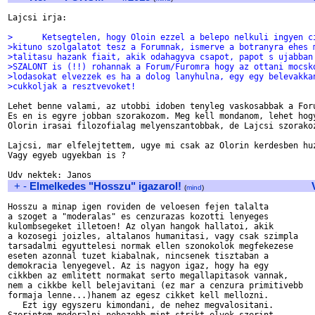
Lajcsi irja:

>      Ketsegtelen, hogy Oloin ezzel a belepo nelkuli ingyen c
>kituno szolgalatot tesz a Forumnak, ismerve a botranyra ehes 
>talitasu hazank fiait, akik odahagyva csapot, papot s ujabban
>SZALONT is (!!) rohannak a Forum/Furomra hogy az ottani mocsk
>lodasokat elvezzek es ha a dolog lanyhulna, egy egy belevakka
>cukkoljak a resztvevoket!
Lehet benne valami, az utobbi idoben tenyleg vaskosabbak a Foru
Es en is egyre jobban szorakozom. Meg kell mondanom, lehet hogy
Olorin irasai filozofialag melyenszantobbak, de Lajcsi szorakoz
Lajcsi, mar elfelejtettem, ugye mi csak az Olorin kerdesben huz
Vagy egyeb ugyekban is ?

+
-
Elmelkedes "Hosszu" igazarol!
(
mind
)
Hosszu a minap igen roviden de veloesen fejen talalta

a szoget a "moderalas" es cenzurazas kozotti lenyeges

kulombsegeket illetoen! Az olyan hangok hallatoi, akik 

a kozosegi joizles, altalanos humanitasi, vagy csak szimpla

tarsadalmi egyuttelesi normak ellen szonokolok megfekezese

eseten azonnal tuzet kiabalnak, nincsenek tisztaban a 

demokracia lenyegevel. Az is nagyon igaz, hogy ha egy

cikkben az emlitett normakat serto megallapitasok vannak,

nem a cikkbe kell belejavitani (ez mar a cenzura primitivebb

formaja lenne...)hanem az egesz cikket kell mellozni.

   Ezt igy egyszeru kimondani, de nehez megvalositani. 
