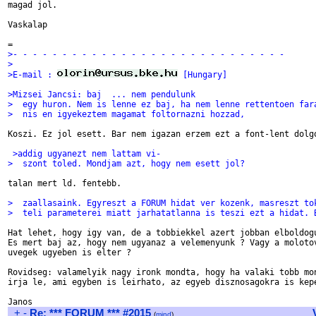
magad jol.

Vaskalap

>- - - - - - - - - - - - - - - - - - - - - - - - - - - -
>
>E-mail : 
 [Hungary]
>Mizsei Jancsi: baj  ... nem pendulunk
>  egy huron. Nem is lenne ez baj, ha nem lenne rettentoen far
>  nis en igyekeztem magamat foltornazni hozzad,
Koszi. Ez jol esett. Bar nem igazan erzem ezt a font-lent dolgo
 >addig ugyanezt nem lattam vi-
>  szont toled. Mondjam azt, hogy nem esett jol? 
talan mert ld. fentebb. 

>  zaallasaink. Egyreszt a FORUM hidat ver kozenk, masreszt to
>  teli parameterei miatt jarhatatlanna is teszi ezt a hidat. 
Hat lehet, hogy igy van, de a tobbiekkel azert jobban elboldogu
Es mert baj az, hogy nem ugyanaz a velemenyunk ? Vagy a molotov
uvegek ugyeben is elter ?

Rovidseg: valamelyik nagy ironk mondta, hogy ha valaki tobb mon
irja le, ami egyben is leirhato, az egyeb disznosagokra is kepe
+
-
Re: *** FORUM *** #2015
(
mind
)