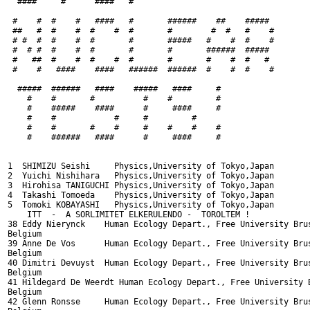
  ####     #      ####   #

 #    #  #    #   ####   #       ######    ##    #####

 ##   #  #    #  #    #  #       #        #  #   #    #

 # #  #  #    #  #       #       #####   #    #  #    #

 #  # #  #    #  #       #       #       ######  #####

 #   ##  #    #  #    #  #       #       #    #  #   #

 #    #   ####    ####   ######  ######  #    #  #    #

  #####  ######   ####    #####   ####     #

    #    #       #          #    #         #

    #    #####    ####      #     ####     #

    #    #            #     #         #

    #    #       #    #     #    #    #    #

    #    ######   ####      #     ####     #

1  SHIMIZU Seishi     Physics,University of Tokyo,Japan

2  Yuichi Nishihara   Physics,University of Tokyo,Japan

3  Hirohisa TANIGUCHI Physics,University of Tokyo,Japan

4  Takashi Tomoeda    Physics,University of Tokyo,Japan

5  Tomoki KOBAYASHI   Physics,University of Tokyo,Japan

    ITT  -  A SORLIMITET ELKERULENDO -  TOROLTEM !

38 Eddy Nierynck    Human Ecology Depart., Free University Brus
Belgium

39 Anne De Vos      Human Ecology Depart., Free University Brus
Belgium

40 Dimitri Devuyst  Human Ecology Depart., Free University Brus
Belgium

41 Hildegard De Weerdt Human Ecology Depart., Free University B
Belgium

42 Glenn Ronsse     Human Ecology Depart., Free University Brus