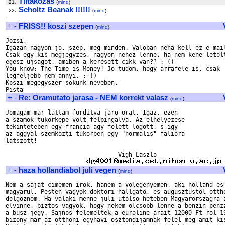
.
Tiltakozas
21
(
mind
)
.
Scholtz Beanak !!!!!!
22
(
mind
)
+
-
FRISS!! koszi szepen
(
mind
)
Jozsi,

Igazan nagyon jo, szep, meg minden. Valoban neha kell ez e-mail
Csak egy kis megjegyzes, nagyon nehez lenne, ha nem kene letolt
egesz ujsagot, amiben a keresett cikk van?? :-((

You know: The Time is Money! Jo tudom, hogy arrafele is, csak 

legfeljebb nem annyi. :-))

Koszi megegyszer sokunk neveben.

+
-
Re: Oramutato jarasa - NEM korrekt valasz
(
mind
)
Jomagam mar lattam forditva jaro orat. Igaz, ezen

a szamok tukorkepe volt felpingalva. Az elhelyezese

tekinteteben egy francia agy felett logott, s igy

az aggyal szemkozti tukorben egy "normalis" faliora

latszott!

                                Vigh Laszlo

+
-
haza hollandiabol juli vegen
(
mind
)
Nem a sajat cimemen irok, hanem a volegenyemen, aki holland es 
magyarul. Pesten vagyok doktori hallgato, es augusztustol ottho
dolgoznom. Ha valaki menne juli utolso heteben Magyarorszagra a
elvinne, biztos vagyok, hogy nekem olcsobb lenne a benzin penzz
a busz jegy. Sajnos felemeltek a euroline arait 12000 Ft-rol 19
bizony mar az otthoni egyhavi osztondijamnak felel meg amit kis