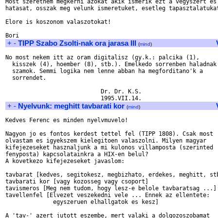
Most szeretnem megkerni azokat akik ismerik ezt a vegyszert es 
hatasat, osszak meg velunk ismeretuket, esetleg tapasztalatukat
Elore is koszonom valaszotokat!

+
-
TIPP Szabo Zsolti-nak ora jarasa III
(
mind
)
No most nekem itt az oram digitalisz (gy.k.: palcika (1),

  kisszek (4), hoember (8), stb.). Emelkedo sorrenben haladnak 
  szamok. Semmi logika nem lenne abban ha megforditano'k a

  sorrendet.

                            Dr. Dr. K.S.

+
-
Nyelvunk: meghitt tavbarati kor
(
mind
)
Kedves Ferenc es minden nyelvmuvelo!

Nagyon jo es fontos kerdest tettel fel (TIPP 1808). Csak most 

olvastam es igyekszem kielegitoen valaszolni. Milyen magyar

kifejezeseket hasznaljunk a mi kulonos villamposta (szerinted 

fenyposta) kapcsolatainkra a HIX-en belul? 

A kovetkezo kifejezeseket javaslom:

tavbarat [kedves, segitokesz, megbizhato, erdekes, meghitt, stb
tavbarati kor [vagy kozosseg vagy csoport]

tavismeros [Meg nem tudom, hogy lesz-e belole tavbaratsag ...]

tavellenfel [Elvezet veszekedni vele ... Ennek az ellentete:

              egyszeruen elhallgatok es kesz]

A 'tav-' azert jutott eszembe, mert valaki a dolgozoszobamat
