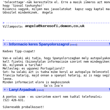
'telecottage'-nak keresztelte el. Erre a masik ismeros azt mond
hogy 'Szoval tavkunyho!'

Kivancsi vagyok, milyen mas javaslatokat  kapsz vagy kaptal mar
Udvozlet mindenkinek.  Angela

> ------------------------------------------------------------

Villamposta: 
> ------------------------------------------------------------
+
-
Informacio keres Spanyolorszagrol
(
mind
)
Kedves Tipp-csapat!

Van-e valaki aki tudja, hogy Spanyolorszagban mely autopalyakon
kell fizetni (bizonytalan informacioim szerint nem mindegyiken)
kb. milyenek a tarifak?

Mellesleg: es ugyanez Portugaliarol?

Sot: ha valaki azt is tudna mibe kerul az autopalya Velencetol 
francia hatarig, majd onnan a spanyol hatarig, az is nagy segit
lenne.

Minden informaciot elore is megkoszonok

+
-
Lanyi Arpadnak
(
mind
)
A pontos szam - es szerintem ezert nem tudtal telefonalni:

(52) 426-631.

Sikeresebb probalkozast!
