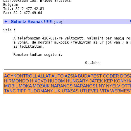
Laarbeeklaan 103, B-1090 Brussels

Belgium

Tel.: 32-2-477.42.81

Fax: 32-2-477.49.64

+
-
Scholtz Beanak !!!!!!
(
mind
)
Szia !

     A telefonszam 426-631-re valtozott, valamint par napig ros
     a vonal, de mostmar mukodik (felhivtam az ur jol van ) a s
     is lediktaltam.

     Remelem tudtam segiteni.

AGYKONTROLL
ALLAT
AUTO
AZSIA
BUDAPEST
CODER
DOS
HIRMONDO
HIXDVD
HUDOM
HUNGARY
JATEK
KEP
KONYH
MOBIL
MOKA
MOZAIK
NARANCS
NARANCS1
NY
NYELV
OTT
TANC
TIPP
TUDOMANY
UK
UTAZAS
UTLEVEL
VITA
WEBMES