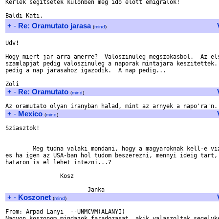
Kerlek segitsetek kulonben meg ido elott emigralok!

+
-
Re: Oramutato jarasa
(
mind
)
Udv!

Hogy miert jar arra amerre?  Valoszinuleg megszokasbol.  Az els
szamlapjat pedig valoszinuleg a naporak mintajara keszitettek. 
pedig a nap jarasahoz igazodik.  A nap pedig...

+
-
Re: Oramutato
(
mind
)
+
-
Mexico
(
mind
)
Sziasztok!

        Meg tudna valaki mondani, hogy a magyaroknak kell-e viz
es ha igen az USA-ban hol tudom beszerezni, mennyi ideig tart, 
hataron is el lehet intezni...?

                Kosz

+
-
Koszonet
(
mind
)
From: Arpad Lanyi  --UNMCVM(ALANYI)

Nagyon koszonom mindazok faradozasat, akik valaszoltak segelyke