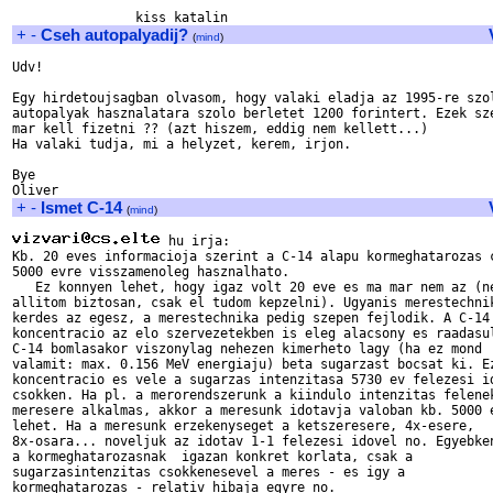
+
-
Cseh autopalyadij?
(
mind
)
Udv!

Egy hirdetoujsagban olvasom, hogy valaki eladja az 1995-re szol
autopalyak hasznalatara szolo berletet 1200 forintert. Ezek sze
mar kell fizetni ?? (azt hiszem, eddig nem kellett...)

Ha valaki tudja, mi a helyzet, kerem, irjon. 

Bye

+
-
Ismet C-14
(
mind
)
 hu irja:

Kb. 20 eves informacioja szerint a C-14 alapu kormeghatarozas c
5000 evre visszamenoleg hasznalhato. 

   Ez konnyen lehet, hogy igaz volt 20 eve es ma mar nem az (ne
allitom biztosan, csak el tudom kepzelni). Ugyanis merestechnik
kerdes az egesz, a merestechnika pedig szepen fejlodik. A C-14 
koncentracio az elo szervezetekben is eleg alacsony es raadasul
C-14 bomlasakor viszonylag nehezen kimerheto lagy (ha ez mond 

valamit: max. 0.156 MeV energiaju) beta sugarzast bocsat ki. Ez
koncentracio es vele a sugarzas intenzitasa 5730 ev felezesi id
csokken. Ha pl. a merorendszerunk a kiindulo intenzitas felenek
meresere alkalmas, akkor a meresunk idotavja valoban kb. 5000 e
lehet. Ha a meresunk erzekenyseget a ketszeresere, 4x-esere, 

8x-osara... noveljuk az idotav 1-1 felezesi idovel no. Egyebken
a kormeghatarozasnak  igazan konkret korlata, csak a 

sugarzasintenzitas csokkenesevel a meres - es igy a 

kormeghatarozas - relativ hibaja egyre no.
