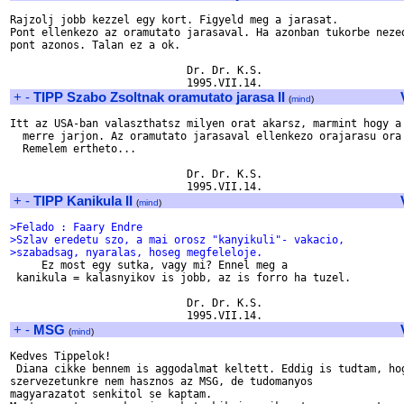
Rajzolj jobb kezzel egy kort. Figyeld meg a jarasat.

Pont ellenkezo az oramutato jarasaval. Ha azonban tukorbe nezed
pont azonos. Talan ez a ok.

                            Dr. Dr. K.S.

+
-
TIPP Szabo Zsoltnak oramutato jarasa II
(
mind
)
Itt az USA-ban valaszthatsz milyen orat akarsz, marmint hogy a 
  merre jarjon. Az oramutato jarasaval ellenkezo orajarasu ora 
  Remelem ertheto...

                            Dr. Dr. K.S.

+
-
TIPP Kanikula II
(
mind
)
>Felado : Faary Endre
>Szlav eredetu szo, a mai orosz "kanyikuli"- vakacio,
>szabadsag, nyaralas, hoseg megfeleloje.

     Ez most egy sutka, vagy mi? Ennel meg a 

 kanikula = kalasnyikov is jobb, az is forro ha tuzel.

                            Dr. Dr. K.S.

+
-
MSG
(
mind
)
Kedves Tippelok!

 Diana cikke bennem is aggodalmat keltett. Eddig is tudtam, hog
szervezetunkre nem hasznos az MSG, de tudomanyos 

magyarazatot senkitol se kaptam.
