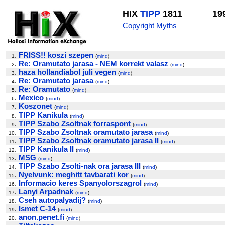
HIX
TIPP
1811
19
Copyright Myths
.
FRISS!! koszi szepen
1
(
mind
)
.
Re: Oramutato jarasa - NEM korrekt valasz
2
(
mind
)
.
haza hollandiabol juli vegen
3
(
mind
)
.
Re: Oramutato jarasa
4
(
mind
)
.
Re: Oramutato
5
(
mind
)
.
Mexico
6
(
mind
)
.
Koszonet
7
(
mind
)
.
TIPP Kanikula
8
(
mind
)
.
TIPP Szabo Zsoltnak forraspont
9
(
mind
)
.
TIPP Szabo Zsoltnak oramutato jarasa
10
(
mind
)
.
TIPP Szabo Zsoltnak oramutato jarasa II
11
(
mind
)
.
TIPP Kanikula II
12
(
mind
)
.
MSG
13
(
mind
)
.
TIPP Szabo Zsolti-nak ora jarasa III
14
(
mind
)
.
Nyelvunk: meghitt tavbarati kor
15
(
mind
)
.
Informacio keres Spanyolorszagrol
16
(
mind
)
.
Lanyi Arpadnak
17
(
mind
)
.
Cseh autopalyadij?
18
(
mind
)
.
Ismet C-14
19
(
mind
)
.
anon.penet.fi
20
(
mind
)