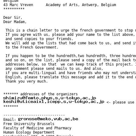
Belgium

43 Marc Vreven      Academy of Arts, Antwerp, Belgium

**********

Dear Sir,

Dear Madam,

 This is a chain letter to urge the french government to stop n
 If you agree with us, please add your name to the list above,

 and send copies to your friends.

 We will add up the lists that had come back to us, and send it
 to the French Government.

 If you happen to be the hundredth,two hundredth, three hundred
 and so on, on the list, please send a copy of the mail back to
 addresses below, so that  we can keep track of this project. I
 any comment please send mails to us. And also,

 if you are multi-lingual and have friends who may not understa
 English, please translate this message and add it to the end o
 Thank you very much.

 <- please use 
*******

-----------------------------

Email: 
Free University Brussels

Faculty of Medicine and Pharmacy

Human Ecology Department
