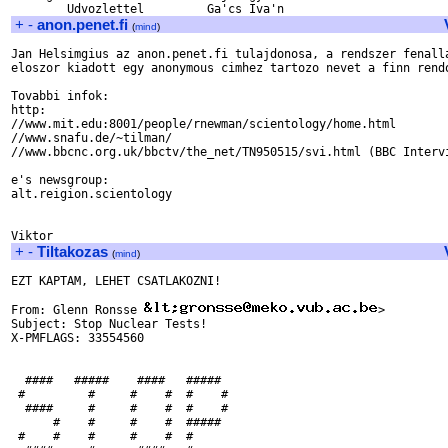
+
-
anon.penet.fi
(
mind
)
Jan Helsimgius az anon.penet.fi tulajdonosa, a rendszer fenalla
eloszor kiadott egy anonymous cimhez tartozo nevet a finn rendo
Tovabbi infok:

http:

//www.mit.edu:8001/people/rnewman/scientology/home.html

//www.snafu.de/~tilman/

//www.bbcnc.org.uk/bbctv/the_net/TN950515/svi.html (BBC Intervi
e's newsgroup:

alt.reigion.scientology

+
-
Tiltakozas
(
mind
)
EZT KAPTAM, LEHET CSATLAKOZNI!

From: Glenn Ronsse 
>

Subject: Stop Nuclear Tests!

X-PMFLAGS: 33554560

  ####   #####    ####   #####

 #         #     #    #  #    #

  ####     #     #    #  #    #

      #    #     #    #  #####

 #    #    #     #    #  #
