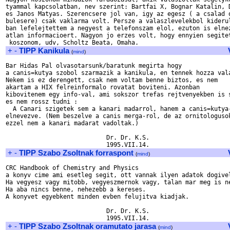
tyammal kapcsolatban, nev szerint: Bartfai X, Bognar Katalin, D
es Janos Matyas. Szerencsere jol van, igy az egesz ( a csalad o
bulesere) csak vaklarma volt. Persze a valaszlevelekbol kiderul
ban lefelejtettem a negyest a telefonszam elol, ezuton is elnez
atlan informacioert. Nagyon jo erzes volt, hogy ennyien segitet
+
-
TIPP Kanikula
(
mind
)
Bar Hidas Pal olvasotarsunk/baratunk megirta hogy

a canis=kutya szobol szarmazik a kanikula, en tennek hozza vala
Nekem is ez derengett, csak nem voltam benne biztos, es nem

akartam a HIX felreinformalo rovatat boviteni. Azonban

kibovitenem egy info-val, ami sokszor trefas rejtvenyekben is s
es nem rossz tudni :

  A Canari szigetek sem a kanari madarrol, hanem a canis=kutya-
elnevezve. (Nem beszelve a canis merga-rol, de az ornitologusok
ezzel nem a kanari madarat vadoltak.)

                            Dr. Dr. K.S.

+
-
TIPP Szabo Zsoltnak forraspont
(
mind
)
CRC Handbook of Chemistry and Physics

a konyv cime ami esetleg segit, ott vannak ilyen adatok dogivel
Ha vegyesz vagy mitobb, vegyeszmernok vagy, talan mar meg is ne
Ha aba nincs benne, nehezebb a kereses.

A konyvet egyebkent minden evben felujitva kiadjak.

                            Dr. Dr. K.S.

+
-
TIPP Szabo Zsoltnak oramutato jarasa
(
mind
)