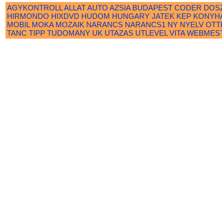
AGYKONTROLL
ALLAT
AUTO
AZSIA
BUDAPEST
CODER
DOS
HIRMONDO
HIXDVD
HUDOM
HUNGARY
JATEK
KEP
KONYH
MOBIL
MOKA
MOZAIK
NARANCS
NARANCS1
NY
NYELV
OTT
TANC
TIPP
TUDOMANY
UK
UTAZAS
UTLEVEL
VITA
WEBMES