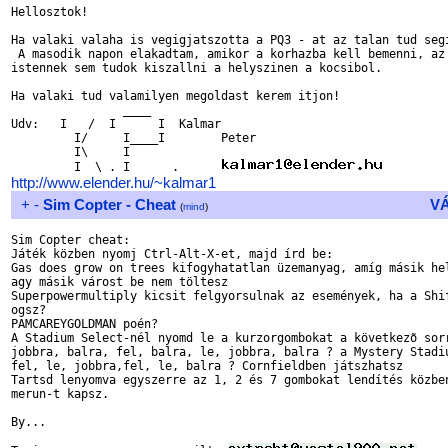
Hellosztok!

Ha valaki valaha is vegigjatszotta a PQ3 - at az talan tud segi
 A masodik napon elakadtam, amikor a korhazba kell bemenni, az

istennek sem tudok kiszallni a helyszinen a kocsibol.

Ha valaki tud valamilyen megoldast kerem itjon!

                ____

Udv:   I   /  I      I  Kalmar

         I/     I____I        Peter

         I\     I                     

         I  \ . I      .      
http://www.elender.hu/~kalmar1
+
-
Sim Copter - Cheat
V
(
mind
)
Sim Copter cheat:

Játék közben nyomj Ctrl-Alt-X-et, majd írd be:

Gas does grow on trees kifogyhatatlan üzemanyag, amíg másik hel
agy másik várost be nem töltesz

Superpowermultiply kicsit felgyorsulnak az események, ha a Shif
ogsz?

PAMCAREYGOLDMAN poén?

A Stadium Select-nél nyomd le a kurzorgombokat a következõ sorr
jobbra, balra, fel, balra, le, jobbra, balra ? a Mystery Stadiu
fel, le, jobbra,fel, le, balra ? Cornfieldben játszhatsz

Tartsd lenyomva egyszerre az 1, 2 és 7 gombokat lendítés közben
merun-t kapsz.

By...
