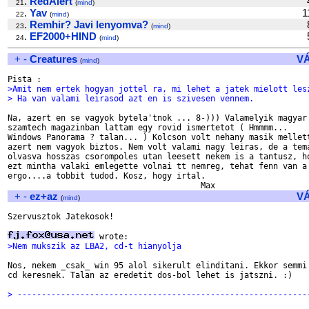
.
RedAlert
21
(
mind
)
.
Yav
1
22
(
mind
)
.
Remhir? Javi lenyomva?
23
(
mind
)
.
EF2000+HIND
24
(
mind
)
+
-
Creatures
V
(
mind
)
>Amit nem ertek hogyan jottel ra, mi lehet a jatek mielott les
> Ha van valami leirasod azt en is szivesen vennem.
Na, azert en se vagyok bytela'tnok ... 8-))) Valamelyik magyar 
szamtech magazinban lattam egy rovid ismertetot ( Hmmmm...

Windows Panorama ? talan... ) Kolcson volt nehany masik mellett
azert nem vagyok biztos. Nem volt valami nagy leiras, de a tema
olvasva hosszas csorompoles utan leesett nekem is a tantusz, ho
ezt mintha valaki emlegette volnai tt nemreg, tehat fenn van a 
ergo....a tobbit tudod. Kosz, hogy irtal.

+
-
ez+az
V
(
mind
)
Szervusztok Jatekosok!

>Nem mukszik az LBA2, cd-t hianyolja
Nos, nekem _csak_ win 95 alol sikerult elinditani. Ekkor semmi 
cd keresnek. Talan az eredetit dos-bol lehet is jatszni. :)

> ------------------------------------------------------------