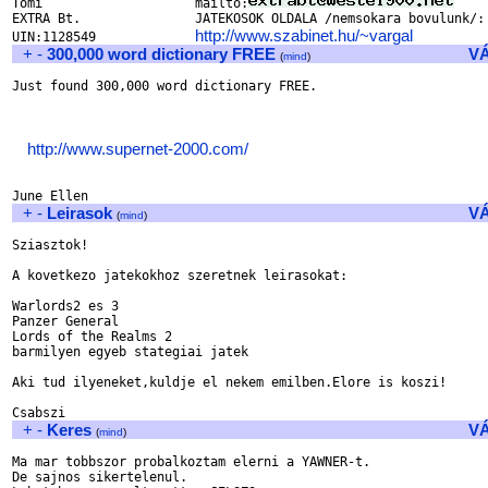
Tomi			mailto:
EXTRA Bt.		JATEKOSOK OLDALA /nemsokara bovulunk/:

http://www.szabinet.hu/~vargal
UIN:1128549		
+
-
300,000 word dictionary FREE
V
(
mind
)
Just found 300,000 word dictionary FREE.

http://www.supernet-2000.com/
+
-
Leirasok
V
(
mind
)
Sziasztok!

A kovetkezo jatekokhoz szeretnek leirasokat:

Warlords2 es 3

Panzer General

Lords of the Realms 2

barmilyen egyeb stategiai jatek

Aki tud ilyeneket,kuldje el nekem emilben.Elore is koszi!

+
-
Keres
V
(
mind
)
Ma mar tobbszor probalkoztam elerni a YAWNER-t.

De sajnos sikertelenul.
