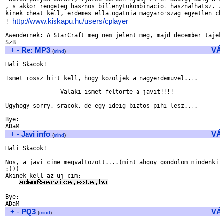
, s akkor rengeteg hasznos billenytukonbinaciot hasznalhatsz. J
kinek cheat kell, erdemes ellatogatnia magyarorszag egyetlen ch
http://www.kiskapu.hu/users/cplayer
! 
Awendernek: A StarCraft meg nem jelent meg, majd december tajek
+
-
Re: MP3
V
(
mind
)
Hali Skacok!

Ismet rossz hirt kell, hogy kozoljek a nagyerdemuvel....

                Valaki ismet feltorte a javit!!!!

Ugyhogy sorry, sracok, de egy ideig biztos pihi lesz....

Bye:

+
-
Javi info
V
(
mind
)
Hali Skacok!

Nos, a javi cime megvaltozott....(mint ahgoy gondolom mindenki 
:)))

Akinek kell az uj cim:

Bye:

+
-
PQ3
V
(
mind
)