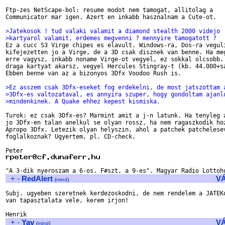
Ftp-zes NetScape-bol: resume modot nem tamogat, allitolag a 

Communicator mar igen. Azert en inkabb hasznalnam a Cute-ot.

>Jatekosok ! tud valaki valamit a diamond stealth 2000 videjo 
>kartyarol valamit, erdemes megvenni ? mennyire tamogatott ?

Ez a cucc S3 Virge chipes es elavult. Windows-ra, Dos-ra veguli
kifejezetten jo a Virge, de a 3D csak disznek van benne. Ha meg
erre vagysz, inkabb noname Virge-ot vegyel, ez sokkal olcsobb. 
draga kartyat akarsz, vegyel Hercules Stingray-t (kb. 44.000+sa
Ebben benne van az a bizonyos 3Dfx Voodoo Rush is.

>Ez asszem csak 3Dfx-eseket fog erdekelni, de most jatszottam 
>3Dfx-es valtozataval, es annyira szuper, hogy gondoltam ajanl
>mindenkinek. A Quake ehhez kepest kismiska.
Turok: ez csak 3Dfx-es? Marmint amit a j-n latunk. Ha tenyleg a
jo 3Dfx-en talan anelkul se olyan rossz, ha nem ragaszkodik hoz
Apropo 3Dfx. Letezik olyan helyszin, ahol a patchek patchelesev
foglalkoznak? Ugyertem, pl. CD-check.

+
-
RedAlert
V
(
mind
)
Subj. ugyeben szeretnek kerdezoskodni, de nem rendelem a JATEKo
van tapasztalata vele, kerem irjon!

+
-
Yav
V
(
mind
)