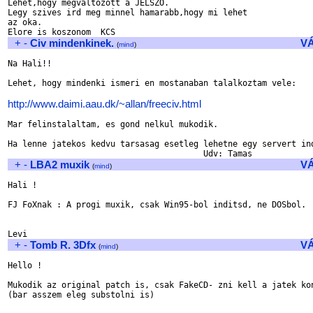
Lehet,hogy megvaltozott a JELSZO.

Legy szives ird meg minnel hamarabb,hogy mi lehet

az oka.

+
-
Civ mindenkinek.
V
(
mind
)
Na Hali!!

Lehet, hogy mindenki ismeri en mostanaban talalkoztam vele:

http://www.daimi.aau.dk/~allan/freeciv.html
Mar felinstalaltam, es gond nelkul mukodik.

Ha lenne jatekos kedvu tarsasag esetleg lehetne egy servert ind
+
-
LBA2 muxik
V
(
mind
)
Hali !

FJ FoXnak : A progi muxik, csak Win95-bol inditsd, ne DOSbol.

+
-
Tomb R. 3Dfx
V
(
mind
)
Hello !

Mukodik az original patch is, csak FakeCD- zni kell a jatek kon
(bar asszem eleg substolni is)
