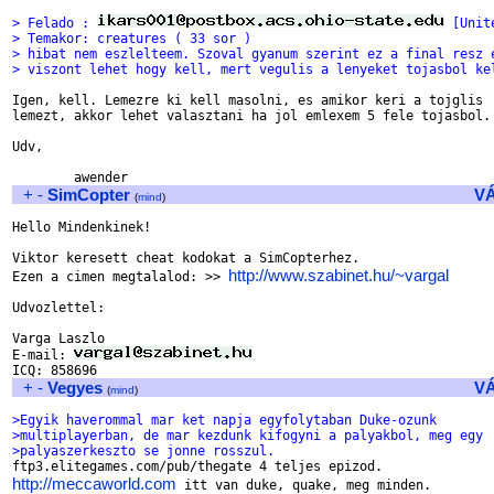
> Felado : 
 [Unit
> Temakor: creatures ( 33 sor )
> hibat nem eszlelteem. Szoval gyanum szerint ez a final resz 
> viszont lehet hogy kell, mert vegulis a lenyeket tojasbol ke
Igen, kell. Lemezre ki kell masolni, es amikor keri a tojglis 

lemezt, akkor lehet valasztani ha jol emlexem 5 fele tojasbol.

Udv,

+
-
SimCopter
V
(
mind
)
Hello Mindenkinek!	

Viktor keresett cheat kodokat a SimCopterhez. 

http://www.szabinet.hu/~vargal
Ezen a cimen megtalalod: >> 
Udvozlettel:

Varga Laszlo

E-mail: 
+
-
Vegyes
V
(
mind
)
>Egyik haverommal mar ket napja egyfolytaban Duke-ozunk 
>multiplayerban, de mar kezdunk kifogyni a palyakbol, meg egy 
>palyaszerkeszto se jonne rosszul.
http://meccaworld.com
 itt van duke, quake, meg minden.
