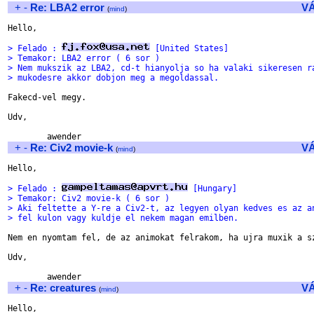
+
-
Re: LBA2 error
V
(
mind
)
Hello,

> Felado : 
 [United States]
> Temakor: LBA2 error ( 6 sor )
> Nem mukszik az LBA2, cd-t hianyolja so ha valaki sikeresen r
> mukodesre akkor dobjon meg a megoldassal.
Fakecd-vel megy.

Udv,

+
-
Re: Civ2 movie-k
V
(
mind
)
Hello,

> Felado : 
 [Hungary]
> Temakor: Civ2 movie-k ( 6 sor )
> Aki feltette a Y-re a Civ2-t, az legyen olyan kedves es az a
> fel kulon vagy kuldje el nekem magan emilben.
Nem en nyomtam fel, de az animokat felrakom, ha ujra muxik a sz
Udv,

+
-
Re: creatures
V
(
mind
)
Hello,
