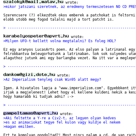
>mikor jatszani szeretnek, az eredmeny termeszetesen NO CD PRE
Szerencsere (?) elkezdtek okos emberek a patchokat is feltorni.
elobb utobb meg fogod talalni majd a tort patcht is.

> ------------------------------------------------------------
>Milyen UFO-t kellett volna megtalalni? Es foleg HOL?
Ez egy aranyos LucasArts poen. Az elso palyan a latrinanal egy 
felrobbantva beleugorhatunk a latrinaban. Sok sok sulyedes utan
alaguthoz jutunk ami egy barlangba vezet. Na itt var a meglepet
> ------------------------------------------------------------
>Az Imperialism tenyleg csak Win95 alatt megy?
Igen. A hivatalos lapja a "www.imperialism.com". Egyebbkent itt
irjak a megjelenest! Lehet hogy el kellene kuldeni nekik a kesz
hogy hamarabb ki tudjak adni? :->

> ------------------------------------------------------------
>Aki feltette a Y-re a Civ2-t, az legyen olyan kedves
>es az animaciokat tegye fel kulon vagy kuldje el nekem
>magan emilben.
Ezt te komolyan gondoltad?! Most nincs nalam a cd, de van rajta