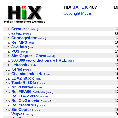
HIX
JATEK
487
1
Copyright Myths
.
Creatures
1
1
(
mind
)
.
ez+az
6
2
(
mind
)
.
Carmageddon
1
3
(
mind
)
.
Re: MP3
1
4
(
mind
)
.
Javi info
5
(
mind
)
.
PQ3
1
6
(
mind
)
.
Sim Copter - Cheat
1
7
(
mind
)
.
300,000 word dictionary FREE
8
(
mind
)
.
Leirasok
1
9
(
mind
)
.
Keres
10
(
mind
)
.
Civ mindenkinek.
1
11
(
mind
)
.
LBA2 muxik
12
(
mind
)
.
Tomb R. 3Dfx
13
(
mind
)
.
re:3d kartya
1
14
(
mind
)
.
Re: FIFA96 kerdes
1
15
(
mind
)
.
Re: LBA2 error
1
16
(
mind
)
.
Re: Civ2 movie-k
1
17
(
mind
)
.
Re: creatures
1
18
(
mind
)
.
SimCopter
1
19
(
mind
)
.
Vegyes
3
20
(
mind
)