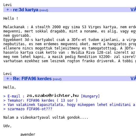
+
-
re:3d kartya
V
(
mind
)
Hello !

Malackanak : A stealth 2000 egy sima S3 Virges kartya, nem erde
megvenni, mert sokkal dragabb, mint a noname, es alig, vagy egy
nem gyorsabb.

Egyebkent 3d-s kartyabol csak a 3Dfx-et tudom ajanlani, a virge
nepbutitas, es nem erdemes megvenni oket, mert a hangzatos prop
ellenere nincs mogottuk teljesitmeny es tamogatottsag. A 3Dfx- 
hasonlo kartya csak ketto van : Nvidia Riva 128-cal szerelt az 
meg nem lehet kapni, a masik pedig Rendition V2200- zal szerelt
varhatoan ezekhez sem lesznek rogton franko driverek. A tobbi g
+
-
Re: FIFA96 kerdes
V
(
mind
)
Hello,

> E-mail : 
 [Hungary]
> Temakor: FIFA96 kerdes ( 13 sor )
> Van valakinek tapasztalata, hogy mikeppen lehet elinditani a
> szarmazo FIFA96-ot???
Nalam a videokartyaval voltak gondok....

Udv,
