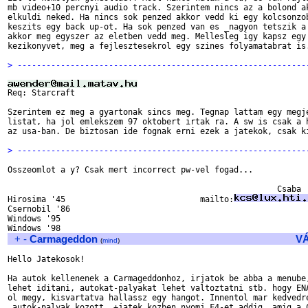
mb video+10 percnyi audio track. Szerintem nincs az a bolond ak
elkuldi neked. Ha nincs sok penzed akkor vedd ki egy kolcsonzob
keszits egy back up-ot. Ha sok penzed van es _nagyon tetszik a 
akkor meg egyszer az eletben vedd meg. Mellesleg igy kapsz egy 
kezikonyvet, meg a fejlesztesekrol egy szines folyamatabrat is.
> ------------------------------------------------------------
Szerintem ez meg a gyartonak sincs meg. Tegnap lattam egy megje
listat, ha jol emlekszem 97 oktobert irtak ra. A sw is csak a h
az usa-ban. De biztosan ide fognak erni ezek a jatekok, csak ki
> ------------------------------------------------------------
Osszeomlot a y? Csak mert incorrect pw-vel fogad...

							Csaba

Hirosima '45				mailto:
Csernobil '86

Windows '95

+
-
Carmageddon
V
(
mind
)
Hello Jatekosok!

Ha autok kellenenek a Carmageddonhoz, irjatok be abba a menube,
lehet iditani, autokat-palyakat lehet valtoztatni stb. hogy ENA
ol megy, kisvartatva hallassz egy hangot. Innentol mar kedvedre
 autok-palyak kozott, +jatek kozben nyomj F4-et addig, amig a C