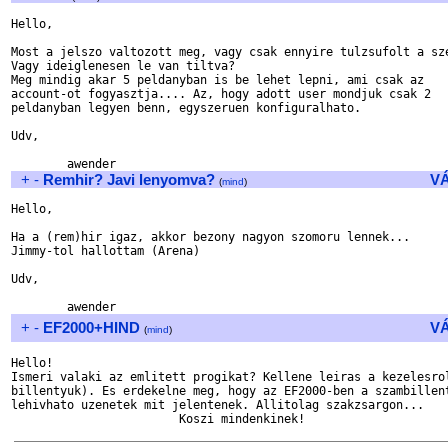
Hello,

Most a jelszo valtozott meg, vagy csak ennyire tulzsufolt a sze
Vagy ideiglenesen le van tiltva?

Meg mindig akar 5 peldanyban is be lehet lepni, ami csak az 

account-ot fogyasztja.... Az, hogy adott user mondjuk csak 2 

peldanyban legyen benn, egyszeruen konfiguralhato.

Udv,

+
-
Remhir? Javi lenyomva?
V
(
mind
)
Hello,

Ha a (rem)hir igaz, akkor bezony nagyon szomoru lennek...

Jimmy-tol hallottam (Arena)

Udv,

+
-
EF2000+HIND
V
(
mind
)
Hello!

Ismeri valaki az emlitett progikat? Kellene leiras a kezelesrol
billentyuk). Es erdekelne meg, hogy az EF2000-ben a szambillent
lehivhato uzenetek mit jelentenek. Allitolag szakzsargon...
