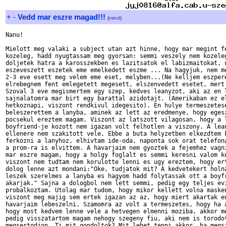
+
-
Vedd mar eszre magad!!!
(
mind
)
Nanu!

Mielott meg valaki a subject utan azt hinne, hogy mar megint fe
kozeleg, hadd nyugtassam meg gyorsan: semmi veszely nem kozeleg
doljetek hatra a karosszekben es lazitsatok el labizmaitokat, u
eszeveszett eszetek eme emelkedett eszme ... Na hagyjuk, nem me
2-3 eve esett meg velem eme eset, melyben...(Ne kelljem eszpere
elrebegnem fent emlegetett megesett, elszenvedett esetet, mert 
Szoval 3 eve megismertem egy szep, kedves leanyzot, aki az en l
sajnalatomra mar birt egy barattal azidotajt. (Amerikaban ez el
hetkoznapi, viszont rendkivul idegesito). En hulye termeszetese
beleszerettem a lanyba, aminek az lett az eredmenye, hogy egesz
pocsekul ereztem magam. Viszont az latszott vilagosan, hogy a l
boyfriend-je kozott nem igazan volt felhotlen a viszony. A lean
ellenere nem szakitott vele. Ebbe a buta helyzetben elkezdtem k
ferkozni a lanyhoz, elhivtam ide-oda, naponta sok orat telefona
a prom-ra is elvittem. A havarjaim nem gyoztek a fejemhez vagni
mar eszre magam, hogy a holgy foglalt es semmi keresni valom ko
viszont nem tudtam nem korulotte lenni es ugy ereztem, hogy ert
dolog lenne azt mondani:"Oke, tudjatok mit? A kedvetekert holna
leszek szerelmes a lanyba es hagyom hadd folytassak ott a boyfr
akarjak." Sajna a dologbol nem lett semmi, pedig egy teljes evi
probalkoztam. Utolag mar tudom, hogy mikor kellett volna masken
viszont meg majig sem ertek igazan az az, hogy miert akartak en
havarjaim lebeszelni. Szamomra az volt a termeszetes, hogy ha a
hogy most kedvem lenne vele a hetvegen elmenni moziba, akkor me
pedig visszatartom magam nehogy szegeny fiu, aki nem is torodot
megsertodjon. Ti mit gondoltok? Mit lehet tenni akkor, ha megsz