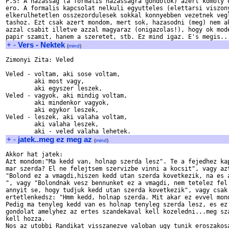
P.S: A hazassag (a formalis hazassagra gondolok) azert komoly o
ero. A formalis kapcsolat nelkuli egyutteles (elettarsi viszony
elkerulhetetlen osszezordulesek sokkal konnyebben vezetnek vegl
tashoz. Ezt csak azert mondom, mert sok, hazasodni (meg) nem ak
azzal csabit illetve azzal magyaraz (onigazolas!), hogy ok mode
+
-
Vers - Nektek
(
mind
)
Zimonyi Zita: Veled

Veled - voltam, aki sose voltam,

        aki most vagy,

        aki egyszer leszek,

Veled - vagyok, aki mindig voltam,

        aki mindenkor vagyok,

        aki egykor leszek,

Veled - leszek, aki valaha voltam,

        aki valaha leszek,

+
-
jatek..meg ez meg az
(
mind
)
Akkor hat jatek:

Azt mondom:"Ma kedd van, holnap szerda lesz". Te a fejedhez kap
mar szerda? El ne felejtsem szervizbe vinni a kocsit", vagy azt
"Bolond ez a vmagdi,hiszen kedd utan szerda kovetkezik, na es a
", vagy "Bolondnak vesz bennunket ez a vmagdi, nem tetelez fel 
annyit se, hogy tudjuk kedd utan szerda kovetkezik", vagy csak

ertetlenkedsz: "Hmm kedd, holnap szerda. Mit akar ez evvel mond
Pedig ma tenyleg kedd van es holnap tenyleg szerda lesz, es ez 
gondolat amelyhez az ertes szandekaval kell kozeledni...meg sza
kell hozza.

Nos az utobbi Randikat visszanezve valoban ugy tunik eroszakosa