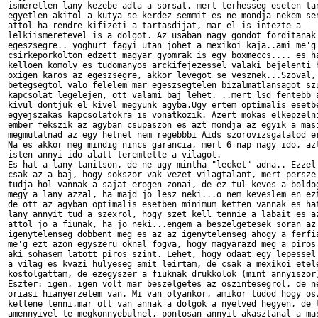
ismeretlen lany kezebe adta a sorsat, mert terhesseg eseten tan
egyetlen akitol a kutya se kerdez semmit es ne mondja nekem sen
attol ha rendre kifizeti a tartasdijat, mar el is intezte a

lelkiismeretevel is a dolgot. Az usaban nagy gondot forditanak 
egeszsegre.. yoghurt fagyi utan johet a mexikoi kaja..ami me'g 
csirkeporkolton edzett magyar gyomrak is egy boxmeccs.... es ha
kelloen komoly es tudomanyos arckifejezessel valaki bejelenti h
oxigen karos az egeszsegre, akkor levegot se vesznek...Szoval, 
betegsegtol valo felelem mar egeszsegtelen bizalmatlansagot szu
kapcsolat legelejen, ott valami baj lehet. ..mert lsd fentebb a
kivul dontjuk el kivel megyunk agyba.Ugy ertem optimalis esetbe
egyejszakas kapcsolatokra is vonatkozik. Azert mokas elkepzelni
ember fekszik az agyban csupaszon es azt mondja az egyik a masi
megmutatnad az egy hetnel nem regebbbi Aids szorovizsgalatod er
Na es akkor meg mindig nincs garancia, mert 6 nap nagy ido, azt
isten annyi ido alatt teremtette a vilagot.

Es hat a lany tanitson, de ne ugy mintha "lecket" adna.. Ezzel 
csak az a baj, hogy sokszor vak vezet vilagtalant, mert persze 
tudja hol vannak a sajat erogen zonai, de ez tul keves a boldog
megy a lany azzal, ha majd jo lesz neki...o nem keveslem en ezt
de ott az agyban optimalis esetben minimum ketten vannak es hat
lany annyit tud a szexrol, hogy szet kell tennie a labait es az
attol jo a fiunak, ha jo neki...engem a beszelgetesek soran az

igenytelenseg dobbent meg es az az igenytelenseg ahogy a ferfia
me'g ezt azon egyszeru oknal fogva, hogy magyarazd meg a piros 
aki sohasem latott piros szint. Lehet, hogy odaat egy lepessel 
a vilag es kvazi hulyeseg amit leirtam, de csak a mexikoi etele
kostolgattam, de ezegyszer a fiuknak drukkolok (mint annyiszor)
Eszter: igen, igen volt mar beszelgetes az oszintesegrol, de ne
oriasi hianyerzetem van. Mi van olyankor, amikor tudod hogy osz
kellene lenni,mar ott van annak a dolgok a nyelved hegyen, de t
amennyivel te megkonnyebulnel, pontosan annyit akasztanal a mas