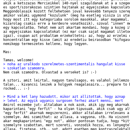
akik a ketszazas Mercieikkel 140-nyel szaguldanak at a a szeged
es sport/szorakozas szintjen hajtanak az egyejszakas kapcsolato
Meggondolasaik kozott feltehetoen joval kevesebb tenyezo szerep
amikor valaki ugymond "kozulunk" (meg ha esetleg vissza is utas
hogy most itt egy kategoriaba sorolom masokkal, akar magammal, 
kizarolag csakis erre a kerdesre vonatkozik), szoval "innen" me
egy kapcsolatba. Tehat nem azt akartam mondani, hogy a kozeg it
az egyejszakas kapcsolatokat (ez mar csak sajat magamat illetoe
igaz), csupan azt probaltam erzekeltetni: az, hogy az erzelmi o
koncentraltam egy kisse (amit az eredetiu beirasodban "kifogaso
nemikepp termeszetes kellene, hogy legyen.

Mas:

> noha az uralkodo szerelmetes-szentimentalis hangulat kisse
> szokatlan szamomra.

Nem csak szamodra. Olvastad a verseket is? :-)

A sztori, amit leirtal, nagyon tanulsagos, es valahol jellemzo 
talan... kivancsi leszek a holgyek reagalasaira... prepare to b
rocked... :-)

> Mind a ket lany hazudott, mikor azt allitottak, hogy aznap
> lehet. Az egyik ugyanis surgosen ferhez akart menni, mert

Amirol eszembe jut: altalaban a nok azok, akik igy meg akarnak

kaparintani "egy ferfit" - ha olyan tipusuak, akik csak ugy alt
"egy ferfit" akarnak megszerezni, akkor altalaban irrelevans a 
szemelye. Ami szamithat: az allasa, a vagyona, stb. Ha viszont 
akar megkaparintani "egy not", akkor pontosan tudja, hogy *kit*
szemelyre szabottan, mert szereti, vonzodik hozza, es lenyegtel
allasa, fizetese, stb., sot, adott esetben meg kontraszelektalh