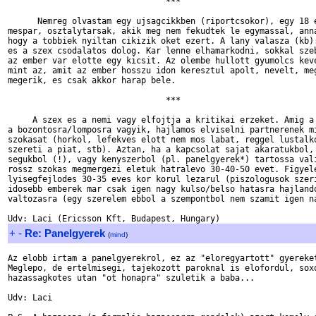
                                ***

      Nemreg olvastam egy ujsagcikkben (riportcsokor), egy 18 e
mespar, osztalytarsak, akik meg nem fekudtek le egymassal, anna
hogy a tobbiek nyiltan cikizik oket ezert. A lany valasza (kb):
es a szex csodalatos dolog. Kar lenne elhamarkodni, sokkal szeb
az ember var elotte egy kicsit. Az olembe hullott gyumolcs keve
mint az, amit az ember hosszu idon keresztul apolt, nevelt, meg
megerik, es csak akkor harap bele.

                                ***

     A szex es a nemi vagy elfojtja a kritikai erzeket. Amig a 
a bozontosra/lomposra vagyik, hajlamos elviselni partnerenek mi
szokasat (horkol, lefekves elott nem mos labat, reggel lustalko
szereti a piat, stb). Aztan, ha a kapcsolat sajat akaratukbol, 
segukbol (!), vagy kenyszerbol (pl. panelgyerek*) tartossa vali
rossz szokas megmergezi eletuk hatralevo 30-40-50 evet. Figyele
lyisegfejlodes 30-35 eves kor korul lezarul (piszologusok szeri
idosebb emberek mar csak igen nagy kulso/belso hatasra hajlando
valtozasra (egy szerelem ebbol a szempontbol nem szamit igen na
+
-
Re: Panelgyerek
(
mind
)
Az elobb irtam a panelgyerekrol, ez az "eloregyartott" gyereket
Meglepo, de ertelmisegi, tajekozott paroknal is elofordul, soxo
hazassagkotes utan "ot honapra" szuletik a baba...

Udv: Laci
