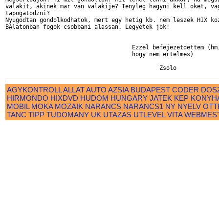
valakit, akinek mar van valakije? Tenyleg hagyni kell oket, vag
tapogatodzni?

Nyugodtan gondolkodhatok, mert egy hetig kb. nem leszek HIX koz
BAlatonban fogok csobbani alassan. Legyetek jok!

                                     Ezzel befejezetdettem (hm,
                                     hogy nem ertelmes)

AGYKONTROLL
ALLAT
AUTO
AZSIA
BUDAPEST
CODER
DOS
HIRMONDO
HIXDVD
HUDOM
HUNGARY
JATEK
KEP
KONYH
MOBIL
MOKA
MOZAIK
NARANCS
NARANCS1
NY
NYELV
OTT
TANC
TIPP
TUDOMANY
UK
UTAZAS
UTLEVEL
VITA
WEBMES