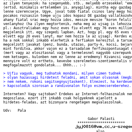
az ilyen tenyezok: ha szegenyebb, stb., melyebb erzesekkel "eme
(ertsd, minimalis ertelemben is, anyagilag), mintha egy gazdag 
lenne szerencseje. Ugye, joval tobb fiatal csinos lany megy hoz
pocakos rozsaszin tompe ujju idos kopasz DE gazdag vallalkozoho
ahany fiatal srac megy hozza idos, messze messze "koron feluli"
venlanyhoz (ha ilyen megtortenik, neha meg az ujsag is lehozza,
pl.: Ausztraliaban egy husz eves fiu elvett egy 76 eves milliom
megjelenik itt, egy szegedi lapban. Azt, hogy pl. egy 65 eves v
elvett egy 20 eves lanyt, mar nem hozza le az ujsag). Kerdes ez
ha a nok sokkal inkabb elerhetik a ferfiakon keresztul a tarsad
megcelzott javakat (penz, bunda, utazas, party-k, kocsi, bejaro
mint forditva, akkor vajon ez a tarsadalom ferfikozpontusagat m
(mert vagy az elosztasnal vagy a termelesnel nagyobb szerepunk 
nem ketseges, kulonben nem ez lenne az eredmeny) Kivancsi vagyo
mennyire volt ez ertheto, kevesbe szerelmetes-szentimentalis st
megfogalmazott gondolatok... Ohhh... :-)

> Ujfiu vagyok, meg tudnatok mondani, milyen cimen tudnek
> olyan hazassagi hirdetest feladni, amit sokan olvasnak (megb
> nem nekem, rokoni segitsegnyujtaskent). Elnezest, ha kerdese
> kapcsolodik szorosan a randivonalon folyo eszmecsereberehez.
Interneten? Vagy sajtoban? Erdekes az Internet-felhasznalok nem
megoszlasa, ezert itt inkabb csak holgyeknek ajanlott a

hirdetes-feladas, azt bizonyara rengetegen megvalaszolnak.

Udv:   Pala

                                         Gabor Palasti

                                    ***********************

                                             also
