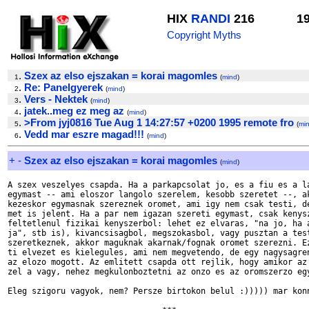
HIX
RANDI
216
1
Copyright Myths
.
Szex az elso ejszakan = korai magomles
1
(
mind
)
.
Re: Panelgyerek
2
(
mind
)
.
Vers - Nektek
3
(
mind
)
.
jatek..meg ez meg az
4
(
mind
)
.
>From jyj0816 Tue Aug 1 14:27:57 +0200 1995 remote fro
5
(
mi
.
Vedd mar eszre magad!!!
6
(
mind
)
+
-
Szex az elso ejszakan = korai magomles
(
mind
)
A szex veszelyes csapda. Ha a parkapcsolat jo, es a fiu es a la
egymast -- ami eloszor langolo szerelem, kesobb szeretet --, ak
kezeskor egymasnak szereznek oromet, ami igy nem csak testi, de
met is jelent. Ha a par nem igazan szereti egymast, csak kenysz
feltetlenul fizikai kenyszerbol: lehet ez elvaras, "na jo, ha a
ja", stb is), kivancsisagbol, megszokasbol, vagy pusztan a test
szeretkeznek, akkor maguknak akarnak/fognak oromet szerezni. Ez
ti elvezet es kielegules, ami nem megvetendo, de egy nagysagren
az elozo mogott. Az emlitett csapda ott rejlik, hogy amikor az 
zel a vagy, nehez megkulonboztetni az onzo es az oromszerzo egy
Eleg szigoru vagyok, nem? Persze birtokon belul :))))) mar konn