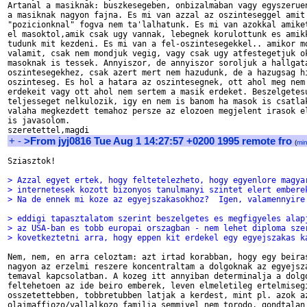
Artanal a masiknak: buszkesegeben, onbizalmaban vagy egyszeruen
a masiknak nagyon fajna. Es mi van azzal az oszinteseggel amit

"pozicionknal" fogva nem ta'lalhatunk. Es mi van azokkal amiket
el masoktol,amik csak ugy vannak, lebegnek korulottunk es amikk
tudunk mit kezdeni. Es mi van a fel-oszintesegekkel.. amikor mo
valamit, csak nem mondjuk vegig, vagy csak ugy atfestegetjuk ok
masoknak is tessek. Annyiszor, de annyiszor soroljuk a hallgata
oszintesegekhez, csak azert mert nem hazudunk, de a hazugsag hi
oszinteseg. Es hol a hatara az oszintesegnek, ott ahol meg nem 
erdekeit vagy ott ahol nem sertem a masik erdeket. Beszelgetesu
teljesseget nelkulozik, igy en nem is banom ha masok is csatlak
valaha megkezdett temahoz persze az elozoen megjelent irasok el
is javasolom.

+
-
>From jyj0816 Tue Aug 1 14:27:57 +0200 1995 remote fro
(
mi
Sziasztok!

> Azzal egyet ertek, hogy feltetelezheto, hogy egyenlore magya
> internetesek kozott bizonyos tanulmanyi szintet elert embere
> Na de ennek mi koze az egyejszakasokhoz?  Igen, valamennyire
> eddigi tapasztalatom szerint beszelgetes es megfigyeles alap
> az USA-ban es tobb europai orszagban - nem lehet diploma sze
> kovetkeztetni arra, hogy eppen kit erdekel egy egyejszakas k
Nem, nem, en arra celoztam: azt irtad korabban, hogy egy beiras
nagyon az erzelmi reszere koncentraltam a dolgoknak az egyejsza
temaval kapcsolatban. A kozeg itt annyiban determinalja a dolgo
feltehetoen az ide beiro emberek, leven elmeletileg ertelmisegi
osszetettebben, tobbretubben latjak a kerdest, mint pl. azok az
olajmaffiozo/vallalkozo familia semmivel nem torodo, gondtalan 