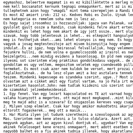
egymashoz, beleertve magamat is es ez kibillentette a merleg ny
nem kell bocsanatot kernunk tegnapi onmagunkert, mert az is mi 
tullephetnek azon hogy "vmagdi" mint tema szerepeljen a Randi h
Es most AZ amiert irok: 212 sz. Kedves Robi es Zsolo. Ujnak len
nem kategoria es remelem soha nem is lesz az.

Es hogy sajat irosomhoz is hozzaszoljak: igaza van Palanak, val
gyulolet gyult ossze a Randin, csak mindenki felre akart erteni
mindenkit es lehet hogy nem akart de igy jott ossze.. mert olya
szavak, hogy tobb jelentesuk is lehet.. es elkepzelt hangsulyok
meg is festhetjuk oket...ami lehet elonyos is meg nem. Es hogy 
vagyok a josag megtestesitoje azt misem bizonyitja hogy engem i
indulat..Es az igaz, hogy beirassal felvallaljuk, hogy velemeny
fejunkre hullni, de nem volna e gyumolcsozobb az irasrol es nem
beszelgetni...nem mindig evidens a hasonlosag. En pld nem vagyo
ilyesmi sot szerintem eleg praktikus gondolkodasu vagyok.. de a
gondoltam es ugy veltem, megosztom veletek egy csendesebb pilla
termeket. Es most csak azer nem kuldok be verset, mert prozai d
foglalkoztatnak.. de ha lesz olyan amit a koz asztalara tennek.
teszem. Mindenki kepessege es szandeka szerint, ugye..? Most is
olvastam azt a cikket amit egy fiutol vartam, na jo Pala irt me
kisertetien hasonlot.John: nem tudlak kiidezni szo szerint sorl
de szamokkal jelzembekezdeseid.

1. Egy fenet. Van egy lezart kapcsolatod es TE azt varnad hogy 
valaha hianyzott a megertes, ott majd most megkapod...mint kilo
meg te majd adsz is a szavara? Ez onigazolas kereses vagy csapd
2. Milyen szep elmelet. Csak kar hogy amikor mukodtetni akarjuk
eltorott fogaskerek.. meg ott a masik...

3. Ha! Miota ilyen jol tudunk szeretkezni a szexologusok az agy
Mas. Szerintem nem kene atesni a lo tulso oldalara. Azert azt, 
megyunk agyban, azt az agyon kivul dontjuk el, ugyebar? Van egy
akinek feleloseget kene erezni onmagaert, mert adott esetben o 
nagyobb balhet es a fiu akinek tudnia illenek, hogy akaratlanul