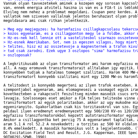

Vannak olyan tavvezetekek aminek a kozepen egy sorosan kapcsolt
van, ennek energia atviteli haszna is van es a FIA-t is leblokk
Elvileg nem nehez a problemat megoldani. Csupan penz kerdes. A 
vallatok nem szivesen vallalnak jelentos beruhazast olyan probl
megoldasara ami csak ritkan jelentkezik.

> Meg egy megjegyzes: ha haromfazisu csillagkapcsolasu tekercs
> kozos egyenaram, es a csillagponton megy le a foldbe, akkor 
> Hz-es-nek kell lennie ott a vastelitesbol szarmazo osszetevo
> Hz-esnek Amerikaban. Sot, nem is egeszen vilagos, hogy miert
> telites, hisz ez az osszetevoje a magnesternek a trafon kivu
> tud csak zarodni. Ezek ugye 3 oszlopos "sima" harmofazisu tr
> oszloposak?
A legkritikusabb az olyan transzformator ami harom egyfazisu eg
all. A nagy eromuvek transzformatorait alltalaban igy epitik, h
konnyebben tudjak a hatalmas tomeget szallitani. Harom 400 MW-o
transzformatort konnyebb szallitani mint egy 1200 MW-os haromfa
A telitodest is konnyebb megerteni az ilyen trafok eseteben. A 
szempontjabol egyenaram, ami elomagnesezi a vasmagot egyik iran
kovetkezteben a rakapcsolt feszultseg minden masodik csucs erte
levagja. Szelsoseges eset amikor a FIA teljes telitesbe vinne a
transzformatort az egyik polaritasban, akkor az ugy mukodne min
egyeniranyito. Gyakorlatban csak kis torzitasokrol van szo. Egy
peldaul ilyen eredmenyt eredmenyezett egy 500/230 KV-os 120/200
egyfazisu transzformatorokbol kepzett autotranszformator egyseg
Amikor a csillagpontba ket percig 75 A egyenaramot taplaltak, a
aram 5.1 A rol 52.2 A novekedett; a torzitas az 500 kV oldalon 
8.4% emelkedett. A masodik harmonikus volt a legjelentosebb. (T
DC Excitation Field Test and Result, J.G. Kapperman, IEEE Spec.
90TH0291-5PWR, 1990)
