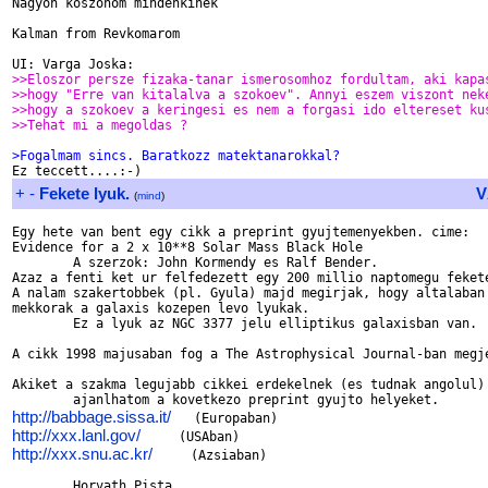
Nagyon koszonom mindenkinek

Kalman from Revkomarom

>>Eloszor persze fizaka-tanar ismerosomhoz fordultam, aki kapa
>>hogy "Erre van kitalalva a szokoev". Annyi eszem viszont nek
>>hogy a szokoev a keringesi es nem a forgasi ido eltereset ku
>>Tehat mi a megoldas ?
>Fogalmam sincs. Baratkozz matektanarokkal?
+
-
Fekete lyuk.
V
(
mind
)
Egy hete van bent egy cikk a preprint gyujtemenyekben. cime:

Evidence for a 2 x 10**8 Solar Mass Black Hole

	A szerzok: John Kormendy es Ralf Bender.

Azaz a fenti ket ur felfedezett egy 200 millio naptomegu fekete
A nalam szakertobbek (pl. Gyula) majd megirjak, hogy altalaban

mekkorak a galaxis kozepen levo lyukak.

	Ez a lyuk az NGC 3377 jelu elliptikus galaxisban van.

A cikk 1998 majusaban fog a The Astrophysical Journal-ban megje
Akiket a szakma legujabb cikkei erdekelnek (es tudnak angolul)

http://babbage.sissa.it/
http://xxx.lanl.gov/
http://xxx.snu.ac.kr/
     (Azsiaban)

	Horvath Pista
