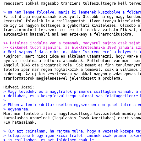
rendszert sokkal magasabb tranziens tulfeszultsegre kell tervez
> Ha nem lenne foldelve, maris ki lennenek kuszobolve a foldar

Ez tul draga megoldasnak bizonyult. Olcsobb ha egy nagy kondenz
keresztul foldelik le a csillagpontot. Ilyen iranyu kiserletekr
de igy is nagyon koltseges a gyakorlati kivitelezes. Olcsobb ol
transzformatort tervezni ami nem telitodik a varhato FIA-val, e
automatikat hasznalni ami nem erzekeny a felharmonikusokra.

>> Hatalmas irodalma van a temanak, magyarul sajnos csak sajat
>> cikkemet tudom ajanlani, az Elektrotechnika 1993 januari sz
> Mert sajnos ? Ha a cikk jo, akkor "szerencsere" a helyes kif

*Sajnos*, mert nincs idom es alkalmam utannanezni, hogy van-e m
nyelvu irodalma a telluric aramoknak. Feltehetoen van mert nem 
Angolul 1846 ota irogatnak rola. Sok nemet es finn tanulmanyrol
telefon ipar mar regen foglalkozik a temaval, csak a villamos i
ujdonsag. Az uj kis vesztessegu vasakkal nagyon gazdasagosan te
tranformatorok megjelenesevel jelentkezett a problema.

> Vagy tevedek, es a nagytrafok primerei csillagban vannak, a 
> deltaban, es a kozepfeszultsegu halozat van foldfuggetlenre 
>
> Ebben a fenti (delta) esetben egyszeruen nem johet letre a v
> egyenaram.

Mint mar fentebb irtam a nagyfeszultsegu tavvezetekek mindig cs
kacsolasban uzemelnek (legalabbis Eszak-Amerikaban) ezert vanna
FIA hatasainak.

> (En azt csinalnam, ha rajtam mulna, hogy a vezetek kozepe ta
> telepitene'k egy igen kicsi trafot, aminek csak primer teker
> is csillagban, es azt foldelnem csak le. 