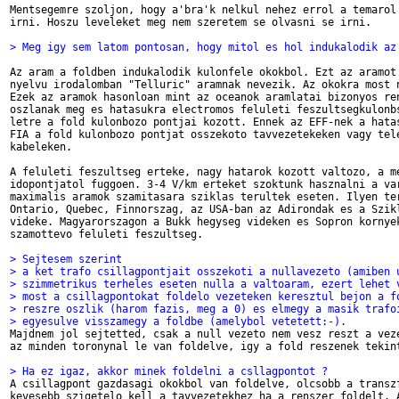
Mentsegemre szoljon, hogy a'bra'k nelkul nehez errol a temarol 
irni. Hoszu leveleket meg nem szeretem se olvasni se irni.

> Meg igy sem latom pontosan, hogy mitol es hol indukalodik az
Az aram a foldben indukalodik kulonfele okokbol. Ezt az aramot 
nyelvu irodalomban "Telluric" aramnak nevezik. Az okokra most n
Ezek az aramok hasonloan mint az oceanok aramlatai bizonyos ren
oszlanak meg es hatasukra electromos feluleti feszultsegkulonbs
letre a fold kulonbozo pontjai kozott. Ennek az EFF-nek a hatas
FIA a fold kulonbozo pontjat osszekoto tavvezetekeken vagy tele
kabeleken. 

A feluleti feszultseg erteke, nagy hatarok kozott valtozo, a me
idopontjatol fuggoen. 3-4 V/km erteket szoktunk hasznalni a var
maximalis aramok szamitasara sziklas terultek eseten. Ilyen ter
Ontario, Quebec, Finnorszag, az USA-ban az Adirondak es a Szikl
videke. Magyarorszagon a Bukk hegyseg videken es Sopron kornyek
szamottevo feluleti feszultseg.

> Sejtesem szerint
> a ket trafo csillagpontjait osszekoti a nullavezeto (amiben 
> szimmetrikus terheles eseten nulla a valtoaram, ezert lehet 
> most a csillagpontokat foldelo vezeteken keresztul bejon a f
> reszre oszlik (harom fazis, meg a 0) es elmegy a masik trafo
> egyesulve visszamegy a foldbe (amelybol vetetett:-).

Majdnem jol sejtetted, csak a null vezeto nem vesz reszt a veze
az minden toronynal le van foldelve, igy a fold reszenek tekint
> Ha ez igaz, akkor minek foldelni a csllagpontot ? 

A csillagpont gazdasagi okokbol van foldelve, olcsobb a transzf
kevesebb szigetelo kell a tavvezetekhez ha a renszer foldelt. A