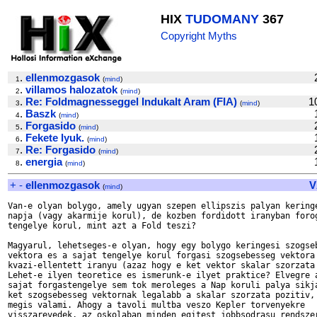
HIX
TUDOMANY
367
Copyright Myths
.
ellenmozgasok
1
(
mind
)
.
villamos halozatok
2
(
mind
)
.
Re: Foldmagnesseggel Indukalt Aram (FIA)
1
3
(
mind
)
.
Baszk
4
(
mind
)
.
Forgasido
5
(
mind
)
.
Fekete lyuk.
6
(
mind
)
.
Re: Forgasido
7
(
mind
)
.
energia
8
(
mind
)
+
-
ellenmozgasok
V
(
mind
)
Van-e olyan bolygo, amely ugyan szepen ellipszis palyan keringe
napja (vagy akarmije korul), de kozben fordidott iranyban forog
tengelye korul, mint azt a Fold teszi? 

Magyarul, lehetseges-e olyan, hogy egy bolygo keringesi szogseb
vektora es a sajat tengelye korul forgasi szogsebesseg vektora

kvazi-ellentett iranyu (azaz hogy e ket vektor skalar szorzata 
Lehet-e ilyen teoretice es ismerunk-e ilyet praktice? Elvegre a
sajat forgastengelye sem tok meroleges a Nap koruli palya sikja
ket szogsebesseg vektornak legalabb a skalar szorzata pozitiv, 
megis valami. Ahogy a tavoli multba veszo Kepler torvenyekre

visszarevedek, az oskolaban minden egitest jobbsodrasu rendszer