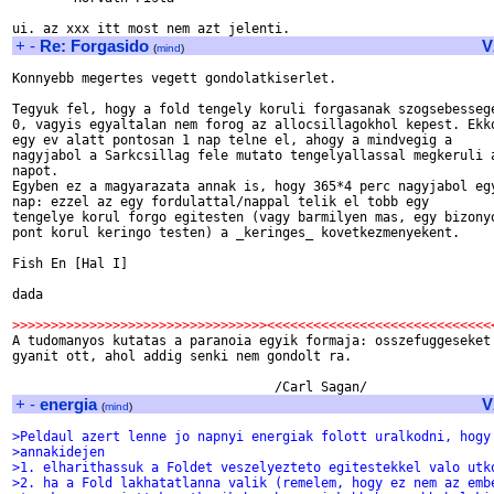
+
-
Re: Forgasido
V
(
mind
)
Konnyebb megertes vegett gondolatkiserlet. 

Tegyuk fel, hogy a fold tengely koruli forgasanak szogsebessege
0, vagyis egyaltalan nem forog az allocsillagokhol kepest. Ekko
egy ev alatt pontosan 1 nap telne el, ahogy a mindvegig a 

nagyjabol a Sarkcsillag fele mutato tengelyallassal megkeruli a
napot.

Egyben ez a magyarazata annak is, hogy 365*4 perc nagyjabol egy
nap: ezzel az egy fordulattal/nappal telik el tobb egy 

tengelye korul forgo egitesten (vagy barmilyen mas, egy bizonyo
pont korul keringo testen) a _keringes_ kovetkezmenyekent.

Fish En [Hal I]

dada

>>>>>>>>>>>>>>>>>>>>>>>>>>>>>>>>><<<<<<<<<<<<<<<<<<<<<<<<<<<<<

A tudomanyos kutatas a paranoia egyik formaja: osszefuggeseket 
gyanit ott, ahol addig senki nem gondolt ra.

+
-
energia
V
(
mind
)
>Peldaul azert lenne jo napnyi energiak folott uralkodni, hogy
>annakidejen
>1. elharithassuk a Foldet veszelyezteto egitestekkel valo utk
>2. ha a Fold lakhatatlanna valik (remelem, hogy ez nem az emb