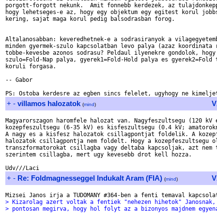
porgott-forgott nekunk.  Amit fonnebb kerdezek, az tulajdonkepp
hogy lehetseges-e az, hogy egy objektum egy egitest korul jobbs
kering, sajat maga korul pedig balsodrasban forog.

Altalanosabban: keveredhetnek-e a sodrasiranyok a vilagegyetemb
minden gyermek-szulo kapcsolatban levo palya (azaz koordinata r
tobbe-kevesbe azonos sodrasu? Peldaul ilyenekre gondolok, hogy

szulo=Fold-Nap palya, gyerek1=Fold-Hold palya es gyerek2=Fold t
koruli forgasa. 

-- Gabor

+
-
villamos halozatok
V
(
mind
)
Magyarorszagon haromfele halozat van. Nagyfeszultsegu (120 kV e
kozepfeszultsegu (6-35 kV) es kisfeszultsegu (0.4 kV; amatorokn
A nagy es a kisfesz halozatok csillagpontjat foldelik. A kozepf
halozatok csillagpontja nem foldelt. Hogy a kozepfeszultsegu ol
transzformatorokat csillagba vagy deltaba kapcsoljak, azt nem t
szerintem csillagba, mert ugy kevesebb drot kell hozza.

+
-
Re: Foldmagnesseggel Indukalt Aram (FIA)
V
(
mind
)
> Kizarolag azert voltak a fentiek "nehezen hihetok" Janosnak,
> pontosan megirva, hogy hol folyt az a bizonyos majdnem egyen