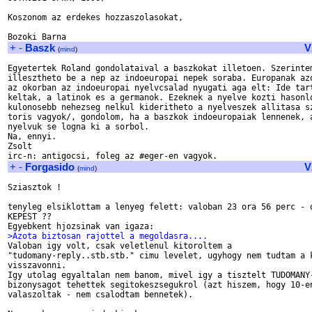
Koszonom az erdekes hozzaszolasokat,

+
-
Baszk
V
(
mind
)
Egyetertek Roland gondolataival a baszkokat illetoen. Szerintem
illesztheto be a nep az indoeuropai nepek soraba. Europanak azo
az okorban az indoeuropai nyelvcsalad nyugati aga elt: Ide tart
keltak, a latinok es a germanok. Ezeknek a nyelve kozti hasonlo
kulonosebb nehezseg nelkul kideritheto a nyelveszek allitasa sz
toris vagyok/, gondolom, ha a baszkok indoeuropaiak lennenek, a
nyelvuk se logna ki a sorbol.

Na, ennyi.

Zsolt 

+
-
Forgasido
V
(
mind
)
Sziasztok !

tenyleg elsiklottam a lenyeg felett: valoban 23 ora 56 perc - d
KEPEST ??

>Azota biztosan rajottel a megoldasra....

Valoban igy volt, csak veletlenul kitoroltem a

"tudomany-reply..stb.stb." cimu levelet, ugyhogy nem tudtam a k
visszavonni.

Igy utolag egyaltalan nem banom, mivel igy a tisztelt TUDOMANY-
bizonysagot tehettek segitokeszsegukrol (azt hiszem, hogy 10-en
valaszoltak - nem csalodtam bennetek).
