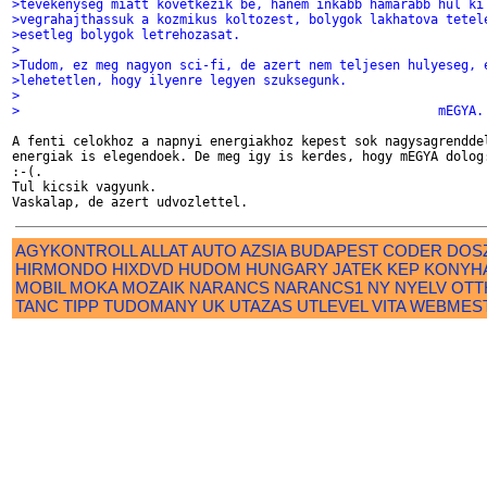
>tevekenyseg miatt kovetkezik be, hanem inkabb hamarabb hul ki
>vegrahajthassuk a kozmikus koltozest, bolygok lakhatova tetel
>esetleg bolygok letrehozasat.
>
>Tudom, ez meg nagyon sci-fi, de azert nem teljesen hulyeseg, 
>lehetetlen, hogy ilyenre legyen szuksegunk.
>
>							mEGYA.
A fenti celokhoz a napnyi energiakhoz kepest sok nagysagrenddel
energiak is elegendoek. De meg igy is kerdes, hogy mEGYA dolog:
:-(.

Tul kicsik vagyunk. 

AGYKONTROLL
ALLAT
AUTO
AZSIA
BUDAPEST
CODER
DOS
HIRMONDO
HIXDVD
HUDOM
HUNGARY
JATEK
KEP
KONYH
MOBIL
MOKA
MOZAIK
NARANCS
NARANCS1
NY
NYELV
OTT
TANC
TIPP
TUDOMANY
UK
UTAZAS
UTLEVEL
VITA
WEBMES