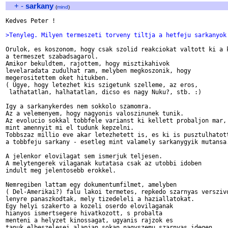
+
-
sarkany
(
mind
)
Kedves Peter !

>Tenyleg. Milyen termeszeti torveny tiltja a hetfeju sarkanyok
Orulok, es koszonom, hogy csak szolid reakciokat valtott ki a k
a termeszet szabadsagarol.

Amikor bekuldtem, rajottem, hogy misztikahivok

levelaradata zudulhat ram, melyben megkoszonik, hogy

megerositettem oket hitukben.

( Ugye, hogy letezhet kis szigetunk szelleme, az eros, 

 lathatatlan, halhatatlan, dicso es nagy Nuku?, stb. :)

Igy a sarkanykerdes nem sokkolo szamomra.

Az a velemenyem, hogy nagyonis valoszinunek tunik.

Az evolucio sokkal tobbfele varianst ki kellett probaljon mar,

mint amennyit mi el tudunk kepzelni.

Tobbszaz millio eve akar letezhetett is, es ki is pusztulhatott
a tobbfeju sarkany - esetleg mint valamely sarkanygyik mutansa.
A jelenkor elovilagat sem ismerjuk teljesen.

A melytengerek vilaganak kutatasa csak az utobbi idoben

indult meg jelentosebb erokkel.

Nemregiben lattam egy dokumentumfilmet, amelyben 

( Del-Amerikai?) falu lakoi termetes, repkedo szarnyas verszivo
lenyre panaszkodtak, mely tizedeleli a haziallatokat.

Egy helyi szakerto a kozeli oserdo elovilaganak

hianyos ismertsegere hivatkozott, s probalta

menteni a helyzet kinossagat, ugyanis rajzok es 

tanuk elbeszelesei alapjan sokan nagyszemu szarnyas idegen
