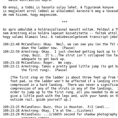
   masik kontrasztos kepre.

Kb ennyi, a tobbi is hasonlo sulyu lehet. A figuranak konyve

is megjelent errol (ebbol az alkalombol kereste'k meg a tevesek
de nem hiszem, hogy megveszem.

				***

Az apro umbuldak a holdraszallasnal masutt voltak. Peldaul a TV
nem Armstrong elso holdra lepeset kozvetitette -- feltek attol,
hogy valami blamazs lesz. A radiobeszelgetesek transcript-jebol
109:22:48 McCandless: Okay.  Neil, we can see you (on the TV) c
          down the ladder now.  (Pause)

109:22:59 Armstrong: Okay.  I just checked getting back up to t
          step, Buzz.  It's...The strut isn't collapsed too far
          adequate to get back up.

109:23:10 McCandless: Roger.  We copy.

109:23:11 Armstrong: Takes a pretty good little jump (to get ba
          the first rung).  (Pause)

    [The first step on the ladder is about three feet up from t
    foot pad, so the ladder won't be affected if a landing stru
    compressed in a hard landing.  There was never a significan
    compression of any of the struts in any of the landings.  I
    order to jump up to the first rung, all you needed to do wa
    give a little push with the legs and, with your hands on th
    outside rail, guide yourself up.]

109:23:25 McCandless: Buzz, this is Houston.  F/2 (and)...

109:23:28 Armstrong: Okay, I'm at the...(Listens)

109:23:29 McCandless: ...1/160th second for shadow photography 