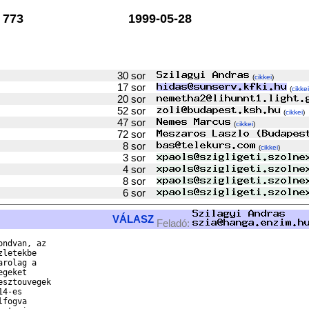
773
1999-05-28
30 sor
(
cikkei
)
17 sor
(
cikkei
20 sor
52 sor
(
cikkei
)
47 sor
(
cikkei
)
72 sor
8 sor
(
cikkei
)
3 sor
4 sor
8 sor
6 sor
VÁLASZ
Feladó:
ndvan, az

letekbe

rolag a

geket

sztouvegek

4-es

fogva
