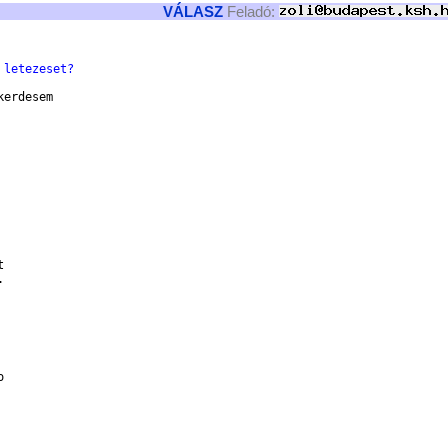
VÁLASZ
Feladó:
 letezeset?
erdesem





 
