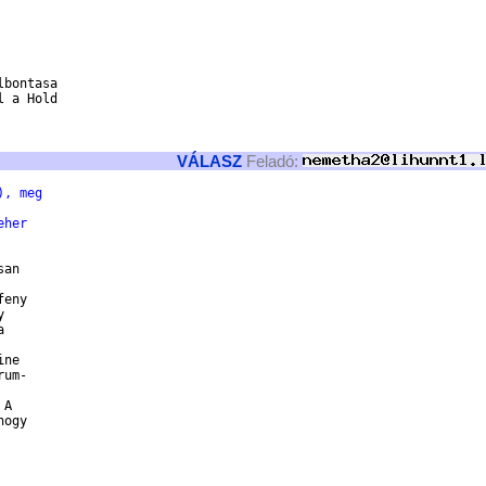
bontasa

 a Hold

VÁLASZ
Feladó:
), meg
eher
an

eny

 

 

ne

um-

A

ogy
