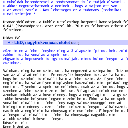
> muholdak berendezesei a rendszamomat is le tudjak olvasni .
> Akkor megmutathatnank a neninek , hogy a sajton ott van
> az amcsi zaszlo . Nos lehetseges ez a tudomany (technika)
> mai szintjen ?
Utanaerdeklodtem, a Hubble urteleszkop kozponti kamerajanak fel
0,04" (ivmasodperc), azaz ezzel kb. 70 m-es felbontas erheto el
felszinen.

+
-
LED, nagyfrekvencias elotet
(
mind
)
>Szerintem a feher fenyhez eleg a 3 alapszin (piros, kek, zold
>akkor is, ha vonalas a spektrum.
>Ugyanis a kepcsovek is igy csinaljak, nincs kulon fenypor a f
>szinhez.
Valoban, eleg harom szin, sot, ha megnezed a szinpatkot (biztos
van az altalad emlitett Ferenczy(i) konyvben is), az lathato, 

hogy ket szinbol is eloallithato a feher szin. Az ilyen feher f
megfelelo, ha valamilyen displayben hasznalod, mint peldaul egy
monitor. Ilyenkor a spektrum mellekes, csak az a fontos, hogy a
szemben a feher szin erzetet keltse. Vilagitasi celok eseten 

azonban inkabb az a kovetelmeny, hogy a megvilagitott targy szi
tobbe-kevesbe helyesen legyen erzekelheto. Ekkor a harom spektr
vonalbol eloallitott feher feny nagy valoszinuseggel nem ad 

kielegito eredmenyt, ezert lehet celszeru fenyport alkalmazni. 
masik ok a megfelelo hatekonysag elerese lehet. Elkepzelheto, h
a fenyporral eloallitott feher hatekonysaga nagyobb, mint 

a tobb szinbol kikevert fenye. 

Udvozlettel: 
