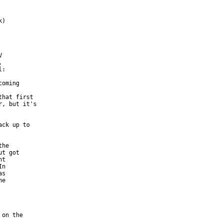
)





:

oming

hat first

, but it's

ck up to

he

t got

t

n

s

e

on the
