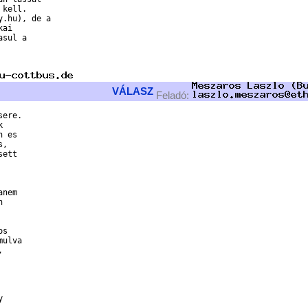
kell.

.hu), de a

ai

sul a

VÁLASZ
Feladó:
ere.



 es

,

ett

nem



s

ulva 




