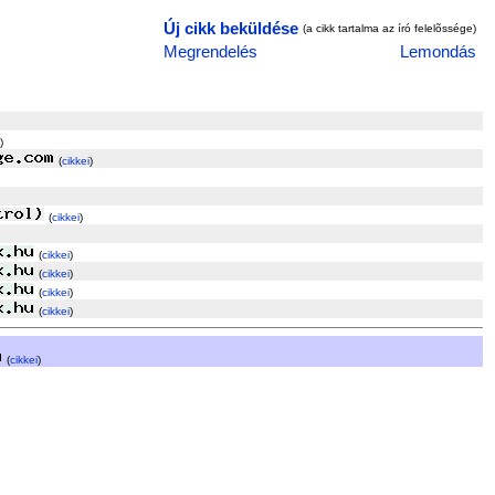
Új cikk beküldése
(a cikk tartalma az író felelõssége)
Megrendelés
Lemondás
)
(
cikkei
)
(
cikkei
)
(
cikkei
)
(
cikkei
)
(
cikkei
)
(
cikkei
)
(
cikkei
)