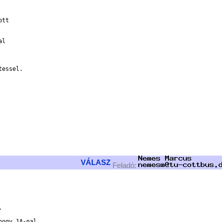
tt

l

essel.



VÁLASZ
Feladó:


ogy 1A-nal
