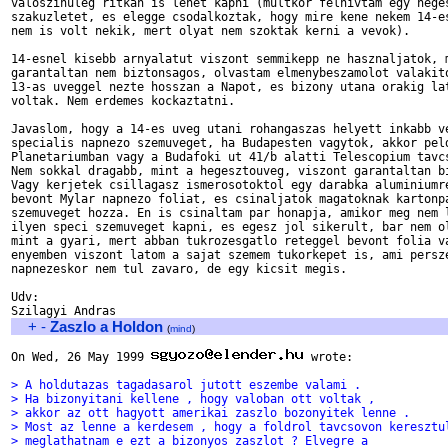
valoszinuleg ritkan is lehet kapni (multkor felhivtam egy heges
szakuzletet, es elegge csodalkoztak, hogy mire kene nekem 14-es
nem is volt nekik, mert olyat nem szoktak kerni a vevok).

14-esnel kisebb arnyalatut viszont semmikepp ne hasznaljatok, m
garantaltan nem biztonsagos, olvastam elmenybeszamolot valakito
13-as uveggel nezte hosszan a Napot, es bizony utana orakig lat
voltak. Nem erdemes kockaztatni.

Javaslom, hogy a 14-es uveg utani rohangaszas helyett inkabb ve
specialis napnezo szemuveget, ha Budapesten vagytok, akkor peld
Planetariumban vagy a Budafoki ut 41/b alatti Telescopium tavcs
Nem sokkal dragabb, mint a hegesztouveg, viszont garantaltan bi
Vagy kerjetek csillagasz ismerosotoktol egy darabka aluminiumre
bevont Mylar napnezo foliat, es csinaljatok magatoknak kartonpa
szemuveget hozza. En is csinaltam par honapja, amikor meg nem l
ilyen speci szemuveget kapni, es egesz jol sikerult, bar nem ol
mint a gyari, mert abban tukrozesgatlo reteggel bevont folia va
enyemben viszont latom a sajat szemem tukorkepet is, ami persze
napnezeskor nem tul zavaro, de egy kicsit megis.

Udv:

+
-
Zaszlo a Holdon
(
mind
)
On Wed, 26 May 1999 
 wrote:

> A holdutazas tagadasarol jutott eszembe valami .
> Ha bizonyitani kellene , hogy valoban ott voltak ,
> akkor az ott hagyott amerikai zaszlo bozonyitek lenne .
> Most az lenne a kerdesem , hogy a foldrol tavcsovon keresztu
> meglathatnam e ezt a bizonyos zaszlot ? Elvegre a