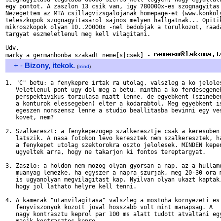
egy pontot. A zaszlon 13 csik van, igy 780000x-es szognagyitas 
Nezegettem az MTA csillagvizsgalojanak homepage-et (www.konkoly
teleszkopok szognagyitasarol sajnos melyen hallgatnak... Opitik
mikroszkopok olyan 10..20000x -nel bedobjak a torulkozot, raada
targyat eszmeletlenul meg kell vilagitani.

Udv,

marky a germanhonba szakadt neme[s|csek] - 
+
-
Bizony, itekok.
(
mind
)
1. "C" betu: a fenykepre irtak ra utolag, valszleg a ko jeloles
   Veletlenul pont ugy dol meg a betu, mintha a ko ferdesegenek
   perspektivikus torzulasa miatt lenne, de egyebkent (szineben
   a konturok elessegeben) elter a kodarabtol. Meg egyebkent is
   egeszen nonszensz lenne a studio beallitasba bevinni egy ves
   kovet, nem?

2. Szalkereszt: a fenykepezogep szalkeresztje csak a keresoben

   latszik. A nasa fotokon levo keresztek nem szalkeresztek, ha
   a fenykepet utolag szektorokra oszto jelolesek. MINDEN kepen
   ugyeltek arra, hogy ne takarjon ki fontos tereptargyat.

3. Zaszlo: a holdon nem mozog olyan gyorsan a nap, az a hullamo
   muanyag lemezke, ha egyszer a napra szurjak, meg 20-30 ora m
   is ugyanolyan megvilagitast kap. Nyilvan olyan ukazt kaptak,
   hogy jol lathato helyre kell tenni.

4. A kamerak "utanvilagitasa" valszleg a mostoha kornyezeti es

   fenyviszonyok kozott joval hosszabb volt mint manapsag. A

   nagy kontrasztu keprol par 100 ms alatt tudott atvaltani egy