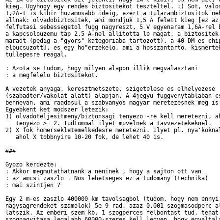
kieg. Ugyhogy egy rendes biztositekot teszteltel. :) Sot, valos
1,2A-t is kibir huzamosabb ideig, ezert a tularambiztositok neh
allnak: olvadobiztositek, ami mondjuk 1,5 A felett kieg [ez az 
felfutasi sebessegetol fugg nagyreszt, 5 V egyenaram 1,6A-rel b
a kapcsolouzemu tap 2,5 A-nel allitotta le magat, a biztositek 
maradt (pedig a "gyors" kategoriaba tartozott), a 40 DM-es chip
elbucsuzott], es egy ho"erzekelo, ami a hosszantarto, kismertek
tullepesre reagal.

: Azota se tudom, hogy milyen alapon illik megvalasztani

: a megfelelo biztositekot.

A vezetek anyaga, keresztmetszete, szigetelese es elhelyezese

(szabadter/vakolat alatt) alapjan. A 4jegyu fuggvenytablaban cs
bennevan, ami raadasul a szabvanyos magyar meretezesnek meg is 
Egyebkent ket modszer letezik:

1) olvadoteljesitmeny/biztonsagi tenyezo -re kell meretezni, ah
   tenyezo >= 2. Tudtommal ilyet muvelnek a tavvezetekeknel.

2) X fok homersekletemelkedesre meretezni. Ilyet pl. nya'koknal
   ahol X tobbnyire 10-20 fok, de lehet 40 is.

###

Gyozo kerdezte:

: Akkor megmutathatnank a neninek , hogy a sajton ott van

: az amcsi zaszlo . Nos lehetseges ez a tudomany (technika)

: mai szintjen ?

Egy 2 m-es zaszlo 400000 km tavolsagbol (tudom, hogy nem ennyi,
nagysagrendeket szamolok) 5e-9 rad, azaz 0,001 szogmasodperc al
latszik. Az emberi szem kb. 1 szogperces felbontast tud, tehat 
szognagyitasa legalabb 60000-szeres kell legyen, hogy egyaltala