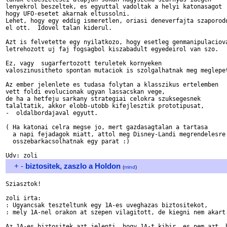
lenyekrol beszeltek, es egyuttal vadoltak a helyi katonasagot

hogy UFO-esetet akarnak eltussolni.

Lehet, hogy egy eddig ismeretlen, oriasi deneverfajta szaporodo
el ott.  Idovel talan kiderul.

Azt is felvetette egy nyilatkozo, hogy esetleg genmanipulaciova
letrehozott uj faj fogsagbol kiszabadult egyedeirol van szo.

Ez, vagy  sugarfertozott teruletek kornyeken 

valoszinusitheto spontan mutaciok is szolgalhatnak meg meglepet
Az ember jelenlete es tudasa folytan a klasszikus ertelemben 

vett foldi evolucionak ugyan lassacskan vege,

de ha a hetfeju sarkany strategiai celokra szuksegesnek

talaltatik, akkor elobb-utobb kifejlesztik prototipusat,

-  oldalbordajaval egyutt.

( Ha katonai celra megse jo, mert gazdasagtalan a tartasa

  a napi fejadagok miatt, attol meg Disney-Landi megrendelesre 
  osszebarkacsolhatnak egy parat :)

+
-
biztositek, zaszlo a Holdon
(
mind
)
Sziasztok!

zoli irta:

: Ugyancsak teszteltunk egy 1A-es uveghazas biztositekot,

: mely 1A-nel orakon at szepen vilagitott, de kiegni nem akart.
Az 1A-es biztositek azt jelenti, hogy 1A-t kibir, es nem azt, h