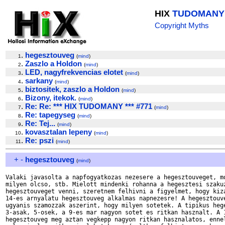
HIX
TUDOMANY
Copyright Myths
.
hegesztouveg
1
(
mind
)
.
Zaszlo a Holdon
2
(
mind
)
.
LED, nagyfrekvencias elotet
3
(
mind
)
.
sarkany
4
(
mind
)
.
biztositek, zaszlo a Holdon
5
(
mind
)
.
Bizony, itekok.
6
(
mind
)
.
Re: Re: *** HIX TUDOMANY *** #771
7
(
mind
)
.
Re: tapegyseg
8
(
mind
)
.
Re: Tej...
9
(
mind
)
.
kovasztalan lepeny
10
(
mind
)
.
Re: pszi
11
(
mind
)
+
-
hegesztouveg
(
mind
)
Valaki javasolta a napfogyatkozas nezesere a hegesztouveget, mo
milyen olcso, stb. Mielott mindenki rohanna a hegesztesi szakuz
hegesztouveget venni, szeretnem felhivni a figyelmet, hogy kiza
14-es arnyalatu hegesztouveg alkalmas napnezesre! A hegesztouve
ugyanis szamozzak aszerint, hogy milyen sotetek. A tipikus hege
3-asak, 5-osek, a 9-es mar nagyon sotet es ritkan hasznalt. A 1
hegesztouveg meg aztan vegkepp nagyon ritkan hasznalatos, ennel