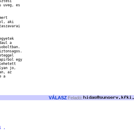
ztesi

 uveg, es

ert

l, aki

aszavarai

gyetek

aul a

oboltban. 

ztonsagos. 

teggel

pirbol egy

ehetett

yan jo,

n, az

 a

VÁLASZ
Feladó:
l ,