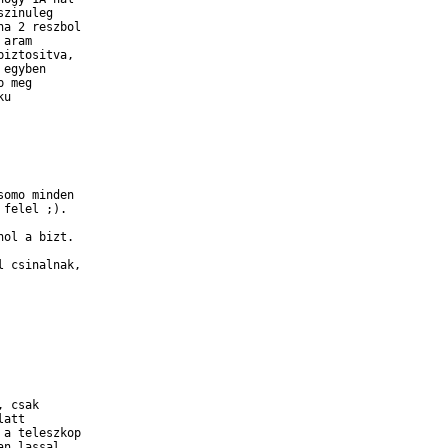
zinuleg

a 2 reszbol

aram

iztositva,

egyben

 meg

u

omo minden

felel ;).

ol a bizt.

 csinalnak,

 csak

att

a teleszkop

n lassal
