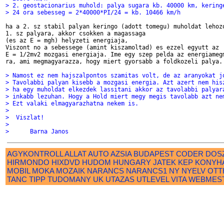
> 2. geostacionarius muhold: palya sugara kb. 40000 km, kering
> 24 ora sebesseg = 2*40000*PI/24 = kb. 10466 km/h
ha a 2. sz stabil palyan keringo (adott tomegu) muholdat lehozo
1. sz palyara, akkor csokken a magassaga

(es az E = mgh) helyzeti energiaja,

Viszont no a sebessege (amint kiszamoltad) es ezzel egyutt az

E = 1/2mv2 mozgasi energiaja. Ime egy szep pelda az energiamegm
ra, ami megmagyarazza, hogy miert gyorsabb a foldkozeli palya.

> Namost ez nem hajszalpontos szamitas volt, de az aranyokat j
> Tavolabbi palyan kisebb a mozgasi energia. Azt azert nem his
> ha egy muholdat elkezdek lassitani akkor az tavolabbi palyar
> inkabb lezuhan. Hogy a Hold miert megy megis tavolabb azt ne
> Ezt valaki elmagyarazhatna nekem is.
>
>  Viszlat!
>
>      Barna Janos
AGYKONTROLL
ALLAT
AUTO
AZSIA
BUDAPEST
CODER
DOS
HIRMONDO
HIXDVD
HUDOM
HUNGARY
JATEK
KEP
KONYH
MOBIL
MOKA
MOZAIK
NARANCS
NARANCS1
NY
NYELV
OTT
TANC
TIPP
TUDOMANY
UK
UTAZAS
UTLEVEL
VITA
WEBMES