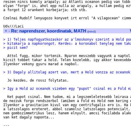
reszen nincs komoly arapaly; az Atlanti oceanon pedig van tobb

olyan "forgo" is, ahol epp nulla az arapaly, a hullam pedig ezt
a forgot 12 orankent korbejarja; stb stb.

Czelnai Rudolf lenyugozo konyvet irt errol "A vilagocean" cimme
+
-
Re: naprendszer, koordinatak, MATH
(
mind
)
> 1) Teljes napfogyatkozaskor az a'lmoskonyv szerint a Hold po
> kitakarja a napkorongot. Kerdes: a koronabol tenyleg nem tak
> picit sem?
  Attol fugg, mikor tortenik. Nyaron messzebb vagyunk a naptol,
kicsit tobbet takar a hold. Telen kozelebb, igy akkor kevesebbe
Ilyenkor vekony gyuru marad a napbol.

> 3) Dagaly allitolag azert van, mert a Hold vonzza az oceanok
  Jo kezdes, de rossz folytatas.

> Igy a Hold az oceanok vizeben egy "pupot" csinal es a Fold e
  Ket pupot csinal. Nem tudom, mi a legszemleletesebb leirasa a
de nezzuk forgo rendszerbol (amiben a Fold es Hold nem kering e
Ilyenkor a gravitacion kivul van egy centrifugalis ero is. Ha k
a latszolagos eroteret, abbol szamolsz latszolagos potencialt, 
nem gombszimmetrikus lesz, hanem elnyult, amcsi focilabda alaku
van ket dagaly naponta...

---
