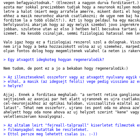
vegen befagyasztodnak." (Elnezest a nagyon durva forditasert.) 
azota mar sokkal precizebben tudjak hogy a neuronok milyen modo
letre a halot (miert megy arrafele amerre, mikent donti el hogy
ehhez a masik neuronhoz akarok csatlakozni; de ugye nem baj ha 
forditom la a tobb oldalt?:). Azt is hogy peldaul ha egy macska
befolyasolni akarjak hogy az agy melyik szembol jovo ingerekre 
jobban, szuletese utan az elso 3 hetben kell becsukva tartani a
szemet. Ha kesobb csinaljak, semmi fiziologiai hatassal nem les
Valo igaz hogy ez a fiziologiai reszerol szol a dolognak. Viszo
nem irja hogy a beka hozzaszokott volna az uj szemehez, marpedi
olyan fontos dolog hogy megemlitenek valahol (a neten is rakere
> Egy atvagott idegkoteg hogyan regeneralodik? 
Nem tudom, de pont ez a jo a bekaban hogy regeneralodik:)

> Az illeszteseknel osszeforr vagy az atvagott nyulvany egyik 
> elhal, a masik (az idegsejt feloli) vege pedig visszano az e
> helyre? 
Ajjaj. Ennek a forditasa meghalad: "a sertett retina ganglionar
sejtjeinek az axonjai par het alatt ujranonek es ujra csatlakoz
cel-neuronjaikhoz az optikai haloban, visszaallitva ezaltal az 
latast". Tehat nem osszeforr, ujrano (es pont oda no ahova azel
ahelyett hogy oda none ahova az uj helyzet szerint "kene" vagy

veletlenszeruen kovalyogna).

> Az altalam leirt "fejreall-talpraall" kiserletet filmeztek e
> filmanyagbol mutattak be reszleteket. 
> Ettol persze meg lehetett csalas is. :-))