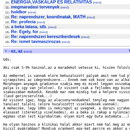
.
ENERGIA,VASKALAP ES RELATIVITAS
10
(
mind
)
.
megmaradasi torvenyek
11
(
mind
)
.
holdkor
12
(
mind
)
.
Re: naprendszer, koordinatak, MATH
13
(
mind
)
.
Re: profecia
14
(
mind
)
.
a beka latasa, stb.
15
(
mind
)
.
Re: Egely, for
16
(
mind
)
.
Re: naprendszeri keresztkerdesek
17
(
mind
)
.
Re: ismet tavmaszirozas
18
(
mind
)
+
-
ez, az
(
mind
)
Udv,

Aki csak 5-9% hasznal,az a maradekot vetesse ki, hiszen folosle
Az embernel is vannak elore behuzalozott palyak amit nem tud pl
ujraepiteni az idegrendszere... Ennek nem sok koze van az alkal
Morphogen anyagok gradiense szabja meg mi mivel legyen osszekap
palya is igy van jelolve). Ez viszont csak a fejlodes egy bizon
szakaszaban mukodik. Kesobb mar nem mindig tud a helyere vissza
(lasd gerincserultek...)

Az viszont igaz, hogy az alacsonyrendueknel tenyleg nem nagyon 
tanulast talalni (elore huzalozottt viselkedesek vannak):

A mehecske, legy 100x is nekirepul az uvegnek, a darazs ujrakez
elasasat (stereotip viselkedes), es a beka is rakap a nylonzacs
egymas utan (ezt kiprobaltam: olyan mint egy buta automata...)

Ha olyan hasznos a klinikai halal akkor miert nem hal meg az em
kicsit gyakrabban? Mondjuk orankent egy-ket percre es akkor a m