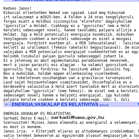
Kedves Janos!

Kibuccal ellentetben Neked van igazad. Lasd meg Kibucnak

irt valaszomat a #2025-ben. A Foldon a 24 oras tengelykoruli

forgas miatt a Holdhoz viszonyitva "elorefuto" dagalyhullam

"gyorsitja" a Holdat. Csakhogy ez a "gyorsitas" nem a Hold

keruleti sebesseget noveli, hanem tavolabbi palyara allitja a

Holdat. Igy a Hold potencialis energiaja novekszik, mikozben

tenylegesen csokken a keruleti sebessege es ezzel a mozgasi

energiaja. Forditott esetben pl. a MIR lehozatalanal - lassitan
kellett az urallomast (fekezo raketa(k) begyujtasaval). De ezze
valojaban a MIR potencialis energiajat csokkentettek es az egy

belsobb (szukulo) palyan gyorsulo sebesseggel zuhant le.

Ez a jelenseg az amit egimechanikai paradoxonnak neveznek,

mert a jozan paraszti esz alapjan - ha valamit gyorsitunk az

gyorsulni fog es forditva: ha lassitunk akkor lassulni fog.

Nos a muholdak, holdak eppen ellenkezoleg viselkednek.

De ez tokeletesen osszhangban van a gravitacio torvenyeivel.

Lasd sajat hozzavetoleges szamitasaidat. Osszefoglalva es a

kerdesedre valaszolva a Hold azert tavolodik mert az eloresieto
dagalyhullam "gyorsitja" (nem fekezi), de ezzel nem a keruleti

sebesseget noveli hanem a helyzeti energiajat, igy kulsobb

+
-
ENERGIA,VASKALAP ES RELATIVITAS
(
mind
)
ENERGIA,VASKALAP ES RELATIVITAS

Sarkadi Dezso E-mail: 
Szervusztok! Mizsei Janos elmondta az energiarol a velemenyet, 
es most is mondom.

Janos irja:  < Elterjedt eljaras az altudomanyos irodalomban, h
vativ tereket bekeverve az egyszerubb olvasot megzavarjak a tor