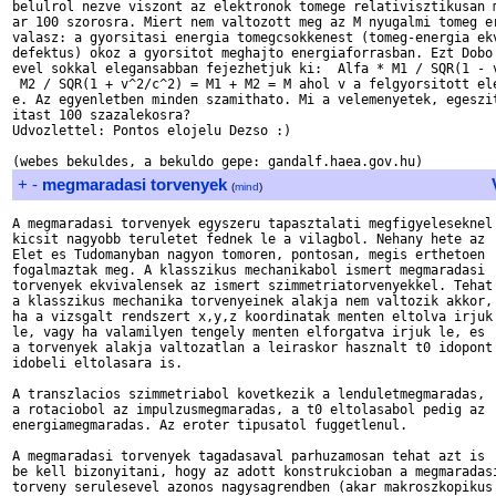
belulrol nezve viszont az elektronok tomege relativisztikusan m
ar 100 szorosra. Miert nem valtozott meg az M nyugalmi tomeg er
valasz: a gyorsitasi energia tomegcsokkenest (tomeg-energia ekv
defektus) okoz a gyorsitot meghajto energiaforrasban. Ezt Dobo 
evel sokkal elegansabban fejezhetjuk ki:  Alfa * M1 / SQR(1 - v
 M2 / SQR(1 + v^2/c^2) = M1 + M2 = M ahol v a felgyorsitott ele
e. Az egyenletben minden szamithato. Mi a velemenyetek, egeszit
itast 100 szazalekosra?

Udvozlettel: Pontos elojelu Dezso :)

+
-
megmaradasi torvenyek
(
mind
)
A megmaradasi torvenyek egyszeru tapasztalati megfigyeleseknel

kicsit nagyobb teruletet fednek le a vilagbol. Nehany hete az

Elet es Tudomanyban nagyon tomoren, pontosan, megis erthetoen

fogalmaztak meg. A klasszikus mechanikabol ismert megmaradasi

torvenyek ekvivalensek az ismert szimmetriatorvenyekkel. Tehat

a klasszikus mechanika torvenyeinek alakja nem valtozik akkor,

ha a vizsgalt rendszert x,y,z koordinatak menten eltolva irjuk

le, vagy ha valamilyen tengely menten elforgatva irjuk le, es

a torvenyek alakja valtozatlan a leiraskor hasznalt t0 idopont

idobeli eltolasara is.

A transzlacios szimmetriabol kovetkezik a lenduletmegmaradas,

a rotaciobol az impulzusmegmaradas, a t0 eltolasabol pedig az

energiamegmaradas. Az eroter tipusatol fuggetlenul.

A megmaradasi torvenyek tagadasaval parhuzamosan tehat azt is

be kell bizonyitani, hogy az adott konstrukcioban a megmaradasi
torveny serulesevel azonos nagysagrendben (akar makroszkopikus
