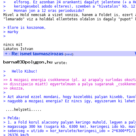
>    elforog. Ez azonban 24 orankenti dagalyt jelentene (+ a H
>    keringesebol adodo elteres), szemben a "hivatalos" kb. 12
>    Honnan jon a 12 oras periodusido?

Mivel a Hold nemcsak a vizet vonzza, hanem a Foldet is, ezert a
"lemarado" viz a holddal ellentetes oldalon is dagaly "pupot" k
> Elore is koszonom,
> marky
> 
nincs mit

+
-
Re: ismet tavmaszirozas
(
mind
)
 wrote:

>   Hello Kibuc!
>
>> A mozgasi energia csokkenese (pl. az arapaly surlodas okozt
>> disszipacio miatt) egyertelmuen a palya sugaranak _csokkene
>> okozza,
>
> Azt akarod ezzel mondani, hogy kozelebbi palyan kisebb, tavo
> nagyobb a mozgasi energia? Ez nincs igy, egyszeruen ki lehet
 ....helyzeti.....

> Pelda:
> 1. a Fold korul alacsony palyan keringo muhold, legyen a pal
> magassaga 300 km (sugara kb. 6300 km), keringesi ido kb. mas
> sebesseg = ut/ido = kor_kerulete/keringesi_ido = 2*6300*PI/1
> 26376 km/h