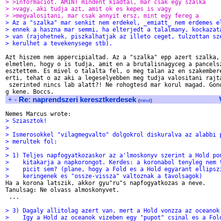
> >informaciot. AMINT mindent kiadtal, mar csak egy szalka
> >vagy, aki tudja azt, amit ok es kepes is vagy
> >megvalositani, mar csak annyit ersz, mint egy fereg a
> Az a "szalka" mar senkit nem erdekel, _emiatt_ nem erdemes e
> ennek a haszna mar semmi, ha elterjedt a talalmany, kockazat
> van (rajohetnek, piszkalhatjak az illeto ceget, tulzottan sz
> kerulhet a tevekenysege stb).
Azt hiszem nem appercipialtad. Az a "szalka" epp azert szalka, 
elmetlen, hogy o is tudja, amit en a brutalisnagyceg a pancelsz
esztettem. Es mivel o talalta fel, o meg talan az en szakembere
erti, tehat o az aki a legeselyebben meg tudja valositani rajta
 szerinted nincs lab alatt?! Ne rohogtesd mar korul magad. Gond
+
-
Re: naprendszeri keresztkerdesek
(
mind
)
> Sziasztok!
> 
> Ismerosokkel "vilagmegvalto" dolgokrol diskuralva az alabbi 
> merultek fol:
> 
> 1) Teljes napfogyatkozaskor az a'lmoskonyv szerint a Hold po
>    kitakarja a napkorongot. Kerdes: a koronabol tenyleg nem 
>    picit sem? (plane, hogy a Fold es a Hold egyarant ellipsz
>    keringenek es "ossze-vissza" valtoznak a tavolsagok)

Ha a korona latszik, akkor gyu"ru"s napfogyatkozas a neve.

Tanulsag: Ne olvass almoskonyvet.

 ...

> 3) Dagaly allitolag azert van, mert a Hold vonzza az oceanok
>    Igy a Hold az oceanok vizeben egy "pupot" csinal es a Fol