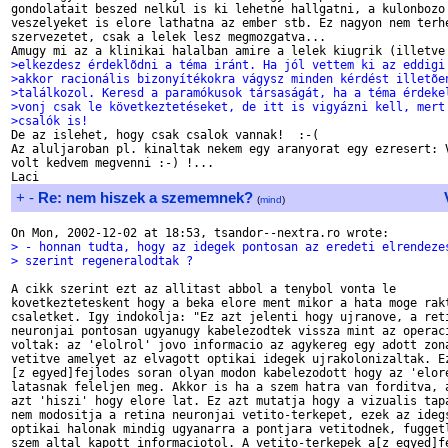
gondolatait beszed nelkul is ki lehetne hallgatni, a kulonbozo 
veszelyeket is elore lathatna az ember stb. Ez nagyon nem terhe
szervezetet, csak a lelek lesz megmozgatva...

>elkezdesz érdeklõdni a téma iránt. Ha jól vettem ki az eddigi
>akkor racionális bizonyítékokra vágysz minden kérdést illetõe
>találkozol. Keresd a paramókusok társaságát, ha a téma érdeke
>vonj csak le következtetéseket, de itt is vigyázni kell, mert
>csalók is!

De az islehet, hogy csak csalok vannak!  :-(

Az aluljaroban pl. kinaltak nekem egy aranyorat egy ezresert: V
volt kedvem megvenni :-) !...

+
-
Re: nem hiszek a szememnek?
(
mind
)
> - honnan tudta, hogy az idegek pontosan az eredeti elrendeze
> szerint regeneralodtak ?        
A cikk szerint ezt az allitast abbol a tenybol vonta le

kovetkezteteskent hogy a beka elore ment mikor a hata moge rakt
csaletket. Igy indokolja: "Ez azt jelenti hogy ujranove, a reti
neuronjai pontosan ugyanugy kabelezodtek vissza mint az operaci
voltak: az 'elolrol' jovo informacio az agykereg egy adott zona
vetitve amelyet az elvagott optikai idegek ujrakolonizaltak. Ez
[z egyed]fejlodes soran olyan modon kabelezodott hogy az 'elore
latasnak feleljen meg. Akkor is ha a szem hatra van forditva, a
azt 'hiszi' hogy elore lat. Ez azt mutatja hogy a vizualis tapa
nem modositja a retina neuronjai vetito-terkepet, ezek az idegs
optikai halonak mindig ugyanarra a pontjara vetitodnek, fuggetl
szem altal kapott informaciotol. A vetito-terkepek a[z egyed]fe