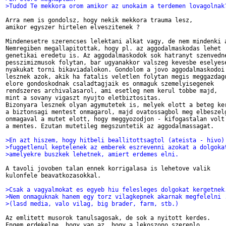
>Tudod Te mekkora orom amikor az unokaim a terdemen lovagolnak
Arra nem is gondolsz, hogy nekik mekkora trauma lesz,

amikor egyszer hirtelen elveszitenek ?

Mindenesetre szerencses lelektani alkat vagy, de nem mindenki a
Nemregiben megallapitottak, hogy pl. az aggodalmaskodas lehet

genetikai eredetu is. Az aggodalmaskodok sok hatranyt szenvedne
pesszimizmusok folytan, bar ugyanakkor valszeg kevesbe eselyese
nyakukat torni bikaviadalokon. Gondolom a jovo aggodalmaskodoi 
lesznek azok, akik ha fatalis veletlen folytan megis meggazdago
elore gondoskodnak csaladtagjaik es onmaguk szemelyisegenek 

rendszeres archivalasarol, ami esetleg nem kerul tobbe majd, 

mint a sovany vigaszt nyujto eletbiztositas. 

Bizonyara lesznek olyan agymutetek is, melyek elott a beteg ker
a biztonsagi mentest onmagarol, majd ovatossagbol meg elbeszelg
onmagaval a mutet elott, hogy meggyozodjon - kifogastalan volt

a mentes. Ezutan mutetileg megszuntetik az aggodalmassagat.

>En azt hiszem, hogy hitbeli beallitottsagtol (ateista - hivo)
>fuggetlenul keptelenek az emberek eszrevenni azokat a dolgoka
>amelyekre buszkek lehetnek, amiert erdemes elni.
A tavoli jovoben talan ennek korrigalasa is lehetove valik

kulonfele beavatkozasokkal. 

>Csak a vagyalmokat es egyeb hiu felesleges dolgokat kergetnek
>Nem onmaguknak hanem egy torz vilagkepnek akarnak megfelelni 
>(lasd media, valo vilag, big brader, farm, stb.)
Az emlitett musorok tanulsagosak, de sok a nyitott kerdes. 

Engem erdekelne, hogy van az, hogy a lekoszono szereplo 
