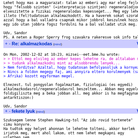
Lehet hogy mas a magyarazat: talan az emberi agy mar eleg fejle
hogy "felsobb szinten" (=interpretacio szintjen) regeneralodjon
elveszitette a fizikai regeneralodas kepesseget... Meg egy lehe
illeto (fel)tudatosan alkalmazkodott. Ha a haverek sokat szorak
azzal hogy a bal valladra csapnak mikor jobbrol keszulnek hozza
egy ido utan jobbra fogsz fordulni ha a bal valladat utik meg.

Udv, Sandor

+
-
Re: alkalmazkodas
(
mind
)
> > Ettol meg elvileg az ember kepes lehetne ra, de altalaban 
> > tudunk alkalmazkodni mint az alsobbrendu lenyek...
> Nem forditva? Azaltal, hogy tudatosan befolyasoljuk a kornye
> Nincs a foldon megegy faj, ami annyira eltero korulmenyek (s
> Afrika) kozott egyforman megel.
Elnezest, tul pongyolan fogalmaztam, fiziologiai (es egyedi)

alkalmazkodasrol/regeneralodasrol beszeltem... Abban meg egyelo
foldigiliszta meg a beka jobban all, meg akkor is ha megfagynan
antarktiszon:)

+
-
fekete lyuk
(
mind
)
Szuksegem lenne Stephen Hawking-tol "Az ido rovid tortenete"

cimu konyvre.

Ha tudtok egy helyet ahonnan le lehetne tolteni, akkor kerlek

irjatok meg, mert ahol lakom, ott nem lehet megkapni egy

uzletben sem.
