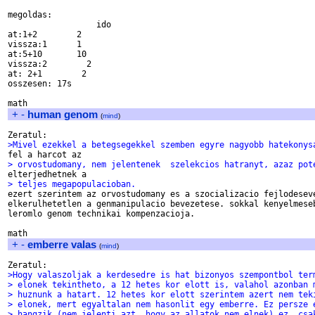
megoldas:

                  ido

at:1+2        2

vissza:1      1  

at:5+10       10

vissza:2        2

at: 2+1        2

osszesen: 17s

+
-
human genom
(
mind
)
>Mivel ezekkel a betegsegekkel szemben egyre nagyobb hatekonys
> orvostudomany, nem jelentenek  szelekcios hatranyt, azaz pot
> teljes megapopulacioban.

ezert szerintem az orvostudomany es a szocializacio fejlodeseve
elkerulhetetlen a genmanipulacio bevezetese. sokkal kenyelmeseb
leromlo genom technikai kompenzacioja.

+
-
emberre valas
(
mind
)
>Hogy valaszoljak a kerdesedre is hat bizonyos szempontbol ter
> elonek tekintheto, a 12 hetes kor elott is, valahol azonban 
> huznunk a hatart. 12 hetes kor elott szerintem azert nem tek
> elonek, mert egyaltalan nem hasonlit egy emberre. Ez persze 
> hangzik (nem jelenti azt, hogy az allatok nem elnek) ez _csa