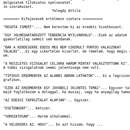
dolgozatok titokzatos nyelvezetet.

Jo szorakozast,

			Telegdy Attila

======== Kifejezesek ertelmezo szotara ==========

"REGOTA ISMERT".... Nem kerestem ki az eredeti hivatkozast.

"EGY JOLMEGHATAROZOTT TENDENCIA NYILVANVALO"...Ezek az adatok

gyakorlatilag semmit sem mondanak.

"BAR A KERDESEKRE EDDIG MEG NEM SIKERULT PONTOS VALASZOKAT

TALALNI"...Ez egy sikertelen kiserlet, de remelem, hogy megis s
om.

"A RESZLETES VIZSGALAT CELJARA HAROM MINTAT VALASZTOTTUNK KI"..
A tobbi vizsgalatnak semmi jelentosege nem volt.

"TIPIKUS EREDMENYEK AZ ALABBI ABRAN LATHATOK"... Ez a legcsinos
grafikon.

"EZEK AZ EREDMENYEK EGY JOVOBELI JELENTES TEMAI"... Egyszer tal
majd foglalkozom a dologgal, ha muszaj, vagy ha anyagilag tamog
"AZ EDDIGI TAPASZTALAT ALAPJAN"... Egyszer.

"ESETENKENT"... Ketszer.

"SOROZATOSAN"... Harom alkalommal.

"A VELEKEDES AZ, HOGY"... En azt hiszem, hogy ...
