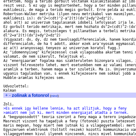
ertettem, hogy a terido gorbult voltanak kialakitasaban az ido 
reszt vesz. S ez ugy is megtortenhet, hogy a ter minden pillana
euklideszi, de maga a terido megis gorbult. Erre pelda az eukli
Robertson-Walker metrika (ilyen nevu metrikabol van masmilyen, 
euklideszi is): ds^2=(cdt)^2-a^2(t)(dx^2+dy^2+dz^2),

ahol a(t) az univerzum tagulasanak idobeli lefolyasat irja le.

Ez gorbult terido metrikaja, mert nem hozhato ds^2=(cdt)^2-(dx^
alakura. Es megis, tetszoleges t pillanatban a terbeli metrika 
dl^2=a^2(t)(dx^2+dy^2+dz^2)

(Vigyazat: dx, dy, dz nem tavolsagdifferencialok, hanem koordin
differencialok, de ha t adott, akkor ezek ara'nyosak egymassal,
az a(t) aranyossagi tenyezo az univerzum koratol fugg.)  

Az "idomennyiseg" kifejezessel csak vilagosabba akartam tenni m
valomat, de nem sikerult, felejtsuk el.

Az "energiaaram" fogalma mas szakteruleten bizonyara vilagos, i
viszont felrevezeto lehet, mert esetunkben nem az valami (energ
aramlik a terben, hanem maga a ter szuletik. Ma is. Univerzumun
ugyanis tagulasban van, s ennek kifejezesere nem sokkal jobb a

Hubble-aramlas kifejezes sem.

Udvozlettel:

+
-
zolinak a fotonrol
(
mind
)
>Es ennek igy kellene lennie, ha azt allitjuk, hogy a feny
>amiatt nem jut ki, mert minden energiajat atadta a ternek.

A "begyoposodott" teoria szerint a feny maga a terero ingadozas
Masreszt viszont ha tagadjuk a feny (fotonok) puszta letezeset 
maris megvan, hogy miert nem jutnak ki a vilagegyetembol: mert 
Egyszeruen elektronok (toltott reszek) kozotti kommunikacio van
vilagegyetemen kivul ilyenek nincsenek, nincs mivel kommunikaln