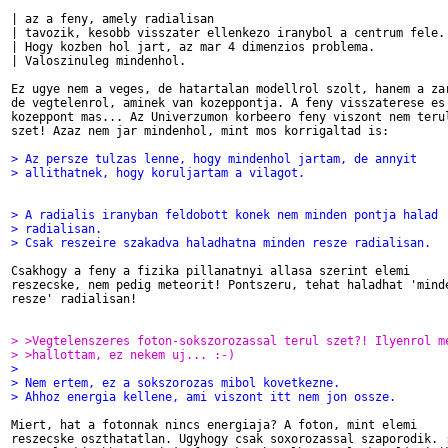
| az a feny, amely radialisan

| tavozik, kesobb visszater ellenkezo iranybol a centrum fele.

| Hogy kozben hol jart, az mar 4 dimenzios problema.

| Valoszinuleg mindenhol.

Ez ugye nem a veges, de hatartalan modellrol szolt, hanem a zar
de vegtelenrol, aminek van kozeppontja. A feny visszaterese es 
kozeppont mas... Az Univerzumon korbeero feny viszont nem terul
szet! Azaz nem jar mindenhol, mint mos korrigaltad is:

> Az persze tulzas lenne, hogy mindenhol jartam, de annyit
> allithatnek, hogy koruljartam a vilagot.
> A radialis iranyban feldobott konek nem minden pontja halad
> radialisan.
> Csak reszeire szakadva haladhatna minden resze radialisan.
Csakhogy a feny a fizika pillanatnyi allasa szerint elemi 

reszecske, nem pedig meteorit! Pontszeru, tehat haladhat 'minde
resze' radialisan!

> >Vegtelenszeres foton-sokszorozassal terul szet?! Ilyenrol m
> >hallottam, ez nekem uj... :-)
> 
> Nem ertem, ez a sokszorozas mibol kovetkezne.
> Ahhoz energia kellene, ami viszont itt nem jon ossze.
Miert, hat a fotonnak nincs energiaja? A foton, mint elemi 

reszecske oszthatatlan. Ugyhogy csak soxorozassal szaporodik. :