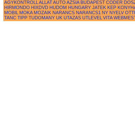
AGYKONTROLL
ALLAT
AUTO
AZSIA
BUDAPEST
CODER
DOS
HIRMONDO
HIXDVD
HUDOM
HUNGARY
JATEK
KEP
KONYH
MOBIL
MOKA
MOZAIK
NARANCS
NARANCS1
NY
NYELV
OTT
TANC
TIPP
TUDOMANY
UK
UTAZAS
UTLEVEL
VITA
WEBMES