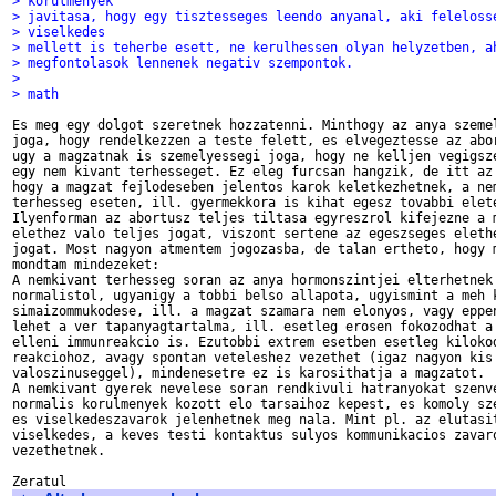
> korulmenyek
> javitasa, hogy egy tisztesseges leendo anyanal, aki feleloss
> viselkedes
> mellett is teherbe esett, ne kerulhessen olyan helyzetben, a
> megfontolasok lennenek negativ szempontok.
> 
> math
Es meg egy dolgot szeretnek hozzatenni. Minthogy az anya szemel
joga, hogy rendelkezzen a teste felett, es elvegeztesse az abor
ugy a magzatnak is szemelyessegi joga, hogy ne kelljen vegigsze
egy nem kivant terhesseget. Ez eleg furcsan hangzik, de itt az 
hogy a magzat fejlodeseben jelentos karok keletkezhetnek, a nem
terhesseg eseten, ill. gyermekkora is kihat egesz tovabbi elete
Ilyenforman az abortusz teljes tiltasa egyreszrol kifejezne a m
elethez valo teljes jogat, viszont sertene az egeszseges elethe
jogat. Most nagyon atmentem jogozasba, de talan ertheto, hogy m
mondtam mindezeket:

A nemkivant terhesseg soran az anya hormonszintjei elterhetnek 
normalistol, ugyanigy a tobbi belso allapota, ugyismint a meh k
simaizommukodese, ill. a magzat szamara nem elonyos, vagy eppen
lehet a ver tapanyagtartalma, ill. esetleg erosen fokozodhat a 
elleni immunreakcio is. Ezutobbi extrem esetben esetleg kilokod
reakciohoz, avagy spontan veteleshez vezethet (igaz nagyon kis

valoszinuseggel), mindenesetre ez is karosithatja a magzatot.

A nemkivant gyerek nevelese soran rendkivuli hatranyokat szenve
normalis korulmenyek kozott elo tarsaihoz kepest, es komoly sze
es viselkedeszavarok jelenhetnek meg nala. Mint pl. az elutasit
viselkedes, a keves testi kontaktus sulyos kommunikacios zavaro
vezethetnek.
