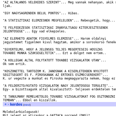
"AZ ALTALANOS VELEKEDES SZERINT"... Meg vannak nehanyan, akik s
ljak.

"EGY NAGYSAGRENDEN BELUL PONTOS"... Hibas.

"A STATISZTIKAI ELEMZESNEK MEGFELELOEN"... Rebesgetik, hogy...

"E FELFEDEZESEK STATISZTIKAI IRANYULTSAGU KITERJESZTESENEK 

JELENTOSEGE"... Egy vad elkepzeles.

"AZ ELERHETO ADATOK FIGYELMES ELEMZESE"... Harom oldalnyi 

jegyzetemet figyelmen kivul hagytam, amikor a soroskorso feneke
"EGYERTELMU, HOGY A JELENSEG TELJES MEGERTESEIG HOSSZAS

TOVABBI MUNKA SZUKSEGELTETIK"... Ezt a dolgot nem ertem..

"A KOLLEGAK ALTAL FOLYTATOTT TOVABBI VIZSGALATOK UTAN"... 

Ok sem ertik.

"KOSZONETTEL TARTOZOM K. JANOSNAK A KISERLETEKBEN NYUJTOTT

SEGITSEGERT ES F. PIROSKANAK AZ ERTEKES ESZMECSEREKERT"...

K. ur vegezte a munkat es Piroska megmagyarazta nekem, hogy ez 
"A FELDERITO/KUTATO VIZSGALATOK NAGY JELENTOSEGU TERULETE"...

Egy- a bizottsagunk altal kivalasztott- teljesen erdektelen tem
"E TANULMANY REMELHETOLEG TOVABBI VIZSGALATOKAT FOG OSZTONOZNI 
+
-
kerdes
(
mind
)
Molekolarbiologusok!

Mit jelent az atiraskor a GATTACA sorrend (DNS)?
