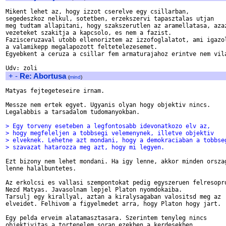
Mikent lehet az, hogy izzot cserelve egy csillarban,

segedeszkoz nelkul, sotetben, erzekszervi tapasztalas utjan 

meg tudtam allapitani, hogy szakszerutlen az aramellatasa, azaz
vezeteket szakitja a kapcsolo, es nem a fazist.

Fazisceruzaval utobb ellenoriztem az izzofoglalatot, ami igazol
a valamikepp megalapozott feltetelezesemet. 

Egyebkent a ceruza a csillar fem armaturajahoz erintve nem vila
+
-
Re: Abortusa
(
mind
)
Matyas fejtegeteseire irnam.

Messze nem ertek egyet. Ugyanis olyan hogy objektiv nincs.

Legalabbis a tarsadalom tudomanyokban.

> Egy torveny eseteben a legfontosabb idevonatkozo elv az,
> hogy megfeleljen a tobbsegi velemenynek, illetve objektiv 
> elveknek. Lehetne azt mondani, hogy a demokraciaban a tobbse
> szavazat hatarozza meg azt, hogy mi legyen.
Ezt bizony nem lehet mondani. Ha igy lenne, akkor minden orszag
lenne halalbuntetes.

Az erkolcsi es vallasi szempontokat pedig egyszeruen felresopro
Nezd Matyas. Javasolnam lepjel Platon nyomdokaiba.

Tarsulj egy kirallyal, aztan a kiralysagaban valositsd meg az

elveidet. Felhivom a figyelmedet arra, hogy Platon hogy jart.

Egy pelda erveim alatamasztasara. Szerintem tenyleg nincs 

objektivitas a tortenelem soran ezekben a kerdesekben.
