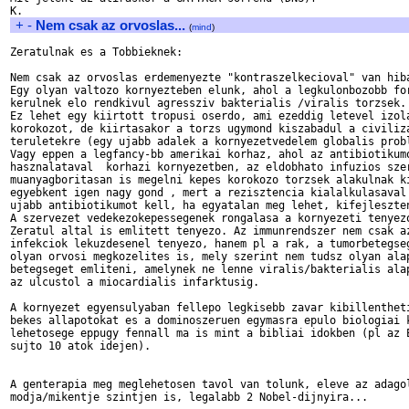
+
-
Nem csak az orvoslas...
(
mind
)
Zeratulnak es a Tobbieknek:

Nem csak az orvoslas erdemenyezte "kontraszelkecioval" van hiba
Egy olyan valtozo kornyezteben elunk, ahol a legkulonbozobb for
kerulnek elo rendkivul agressziv bakterialis /viralis torzsek.

Ez lehet egy kiirtott tropusi oserdo, ami ezeddig letevel izola
korokozot, de kiirtasakor a torzs ugymond kiszabadul a civiliza
teruletekre (egy ujabb adalek a kornyezetvedelem globalis probl
Vagy eppen a legfancy-bb amerikai korhaz, ahol az antibiotikumo
hasznalataval  korhazi kornyezetben, az eldobhato infuzios szer
muanyagboritasan is megelni kepes korokozo torzsek alakulnak ki
egyebkent igen nagy gond , mert a rezisztencia kialalkulasaval 
ujabb antibiotikumot kell, ha egyatalan meg lehet, kifejleszten
A szervezet vedekezokepessegenek rongalasa a kornyezeti tenyezo
Zeratul altal is emlitett tenyezo. Az immunrendszer nem csak az
infekciok lekuzdesenel tenyezo, hanem pl a rak, a tumorbetegseg
olyan orvosi megkozelites is, mely szerint nem tudsz olyan alap
betegseget emliteni, amelynek ne lenne viralis/bakterialis alap
az ulcustol a miocardialis infarktusig.

A kornyezet egyensulyaban fellepo legkisebb zavar kibillentheti
bekes allapotokat es a dominoszeruen egymasra epulo biologiai k
lehetosege eppugy fennall ma is mint a bibliai idokben (pl az E
sujto 10 atok idejen).

A genterapia meg meglehetosen tavol van tolunk, eleve az adagol
modja/mikentje szintjen is, legalabb 2 Nobel-dijnyira...
