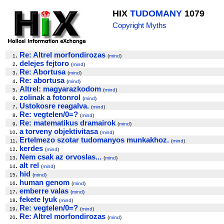
HIX
TUDOMANY
1079
Copyright Myths
.
Re: Altrel morfondirozas
1
(
mind
)
.
delejes fejtoro
2
(
mind
)
.
Re: Abortusa
3
(
mind
)
.
Re: abortusa
4
(
mind
)
.
Altrel: magyarazkodom
5
(
mind
)
.
zolinak a fotonrol
6
(
mind
)
.
Ustokosre reagalva.
7
(
mind
)
.
Re: vegtelen/0=?
8
(
mind
)
.
Re: matematikus dramairok
9
(
mind
)
.
a torveny objektivitasa
10
(
mind
)
.
Ertelmezo szotar tudomanyos munkakhoz.
11
(
mind
)
.
kerdes
12
(
mind
)
.
Nem csak az orvoslas...
13
(
mind
)
.
alt rel
14
(
mind
)
.
hid
15
(
mind
)
.
human genom
16
(
mind
)
.
emberre valas
17
(
mind
)
.
fekete lyuk
18
(
mind
)
.
Re: vegtelen/0=?
19
(
mind
)
.
Re: Altrel morfondirozas
20
(
mind
)