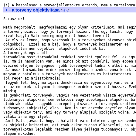
+
-
a torveny objektivitasa
(
mind
)
Sziasztok!

Math megprobalt  megfogalmazni egy olyan kriteriumot, ami segit
a torvenyhozast, hogy jo torvenyt hozzon. (Es ugy tunik, hogy f
kivul hagyta Vati nemreg megjelent hosszu levelet)

 Az elv az lenne, hogy vezessuk le a torvenyeket bizonyos objek
dolgokbol.  Ezzel az a baj, hogy a torvenyek kozismerten es

bevallottan nem objektiv  alapokbol indulnak ki.

A torvenyek egy adott

tarsadalom ossz-tarsadalmi erdekei szerint epulnek fel, ez igy 
is, ma is hasonloan van, es nincs ok azt gondolni, hogy eppen m
evezred elejen lenyegesen jobb torvenyeket tudnank alkotni, min
 Az ossz-tarsadalmi erdek persze leginkabb azokra vonatkozik, a
megvan a hatalmuk a torvenyek megalkotasara es betartatasara. 

(pl regen az arisztokracia)

 Tegyuk fel, hogy ma igazi demokracia es egyenloseg van, es a t
is az emberek tulnyomo tobbsegenek erdekei szerint hozzak. Ezek
mindig

is gyakorlati torvenyek, vagyis nem vezethetok vissza egyertelm
tudomanyos alapokra, sem erkolcsi vagy ideologiai alapokra, bar
utobbiak sokkal nagyobb szerepet jatszanak a torvenyek szelleme
tudomanyos (objektiv) alap.  Nem is jut eszembe egyetlen olyan 
vagy objektiv teny, ami egy torveny alapjaul szolgalt volna. Jo
valaki irna egy ilyet. 

 Amit Math javasol, hogy a halaltol valo felelem vagy szenvedes
az objektiv kriterium, ezt csak akkor tudnam elkepzelni, ha a

torvenyalkotas legalabb reszben ilyen jellegu tudomanyos v. obj
alapon mukodne. 
