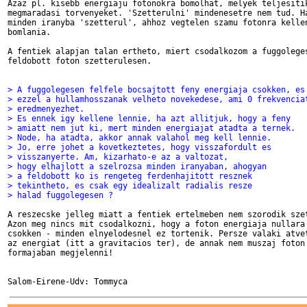
Azaz pl. kisebb energiaju fotonokra bomolhat, melyek teljesitik
megmaradasi torvenyeket. 'Szetterulni' mindenesetre nem tud. Ha
minden iranyba 'szetterul', ahhoz vegtelen szamu fotonra kellen
bomlania.

A fentiek alapjan talan ertheto, miert csodalkozom a fuggoleges
feldobott foton szetterulesen.

> A fuggolegesen felfele bocsajtott feny energiaja csokken, es
> ezzel a hullamhosszanak velheto novekedese, ami 0 frekvencia
> eredmenyezhet.
> Es ennek igy kellene lennie, ha azt allitjuk, hogy a feny
> amiatt nem jut ki, mert minden energiajat atadta a ternek.
> Node, ha atadta, akkor annak valahol meg kell lennie.
> Jo, erre johet a kovetkeztetes, hogy visszafordult es
> visszanyerte. Am, kizarhato-e az a valtozat,
> hogy elhajlott a szelrozsa minden iranyaban, ahogyan
> a feldobott ko is rengeteg ferdenhajitott resznek
> tekintheto, es csak egy idealizalt radialis resze
> halad fuggolegesen ?
A reszecske jelleg miatt a fentiek ertelmeben nem szorodik szet
Azon meg nincs mit csodalkozni, hogy a foton energiaja nullara 
csokken - minden elnyelodesnel ez tortenik. Persze valaki atvet
az energiat (itt a gravitacios ter), de annak nem muszaj foton 
formajaban megjelenni!
