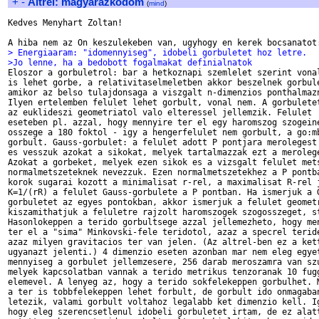
+
-
Altrel: magyarazkodom
(
mind
)
Kedves Menyhart Zoltan!

> Energiaaram: "idomennyiseg", idobeli gorbuletet hoz letre.
>Jo lenne, ha a bedobott fogalmakat definialnatok

Eloszor a gorbuletrol: bar a hetkoznapi szemlelet szerint vonal
is lehet gorbe, a relativitaselmeletben akkor beszelnek gorbule
amikor az belso tulajdonsaga a viszgalt n-dimenzios ponthalmazn
Ilyen ertelemben felulet lehet gorbult, vonal nem. A gorbuletet
az euklideszi geometriatol valo elteressel jellemzik. Felulet

eseteben pl. azzal, hogy mennyire ter el egy haromszog szogeine
osszege a 180 foktol - igy a hengerfelulet nem gorbult, a go:mb
gorbult. Gauss-gorbulet: a felulet adott P pontjara merolegest 
es vesszuk azokat a sikokat, melyek tartalmazzak ezt a merolege
Azokat a gorbeket, melyek ezen sikok es a vizsgalt felulet mets
normalmetszeteknek nevezzuk. Ezen normalmetszetekhez a P pontba
korok sugarai kozott a minimalisat r-rel, a maximalisat R-rel j
K=1/(rR) a felulet Gauss-gorbulete a P pontban. Ha ismerjuk a G
gorbuletet az egyes pontokban, akkor ismerjuk a felulet geometr
kiszamithatjuk a feluletre rajzolt haromszogek szogosszeget, st
Hasonlokeppen a terido gorbultsege azzal jellemezheto, hogy men
ter el a "sima" Minkovski-fele teridotol, azaz a specrel teride
azaz milyen gravitacios ter van jelen. (Az altrel-ben ez a kett
ugyanazt jelenti.) 4 dimenzio eseten azonban mar nem eleg egyet
mennyiseg a gorbulet jellemzesere, 256 darab meroszamra van szu
melyek kapcsolatban vannak a terido metrikus tenzoranak 10 fugg
elemevel. A lenyeg az, hogy a terido sokfelekeppen gorbulhet. M
a ter is tobbfelekeppen lehet forbult, de gorbult ido onmagaban
letezik, valami gorbult voltahoz legalabb ket dimenzio kell. Ig
hogy eleg szerencsetlenul idobeli gorbuletet irtam, de ez alatt