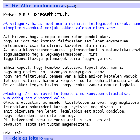
+
-
Re: Altrel morfondirozas
(
mind
)
Kedves PtR !  
>A vilagunk, ha az idot nem a normalis felfogasbol nezzuk, han
>komplex szamokkal merjuk, akkor valoban nincs vege. 
Azt hiszem, hogy a megertesben kulon gondot okoz,

hogy az idot meg koznapi felfogasban sem lehet egyszeruen 

ertelmezni, csak korulirni, kozvetve utalni ra. 

Az ido a klasszikusmechanikai jelensegeknel is matamatikai eszk
fogalmazhato meg a legkenyelmesebben,  mint 

fuggetlenvaltozoja jelensegek leiro fuggvenyeinek.

Ehhez kepest, hogy komplex valtozova lepett elo, nem is 

nagy meglepetes, sot bizonyos megnyugvast okoz,

hogy nem feltetlenul bennem van a hiba amikor keptelen vagyok

felfogni valamit, hanem a komplex ido felfoghatatlansaga az ok.
De az akkor legyen biztos, hogy senki szamara nem felfoghato ! 
>Hawking: Az ido rovid tortenete cimu konyvben olvashatsz.
>Ha eddig nem olvastad volna.

Olvasni olvastam, es minden tiszteletem az ove, hogy megkiserel
leforditani sokmindent koznapi nyelvre, meg olyasmit is,

amit bizonyara nem lehet, legalabbis ezt abbol gondolom, 

hogy sokmindent nem ertettem meg.

Pl. helyenkent negativ energiarol is szol, es azt  

bevallom, azota sem tudtam megemeszteni. 

+
-
delejes fejtoro
(
mind
)