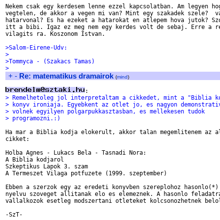
Nekem csak egy kerdesem lenne ezzel kapcsolatban. Am legyen hog
vegtelen, de akkor a vegen mi van? Mint egy szakadek szele?  va
hatarvonal? Es ha ezeket a hatarokat en atlepem hova jutok? Szo
itt a bibi. Igaz ez meg nem egy kerdes volt de sebaj. Erre a re
vilagits ra. Koszonom Istvan.

>Salom-Eirene-Udv:
>
>Tommyca - (Szakacs Tamas)
>
+
-
Re: matematikus dramairok
(
mind
)
> Remelhetoleg jol interpretaltam a cikkedet, mint a "Biblia k
> konyv ironiaja. Egyebkent az otlet jo, es nagyon demonstrati
> volnek egyilyen polgarpukkasztasban, es mellekesen tudok
> programozni.:)
Ha mar a Biblia kodja elokerult, akkor talan megemlitenem az al
cikket:

Holba Agnes - Lukacs Bela - Tasnadi Nora:

A Biblia kodjarol

Szkeptikus Lapok 3. szam

A Termeszet Vilaga potfuzete (1999. szeptember)

Ebben a szerzok egy az eredeti konyvben szereplohoz hasonlo(*) 
nyelvu szoveget allitanak elo es elemeznek. A hasonlo feladatra
vallalkozok esetleg modszertani otleteket kolcsonozhetnek belol
-SzT-
