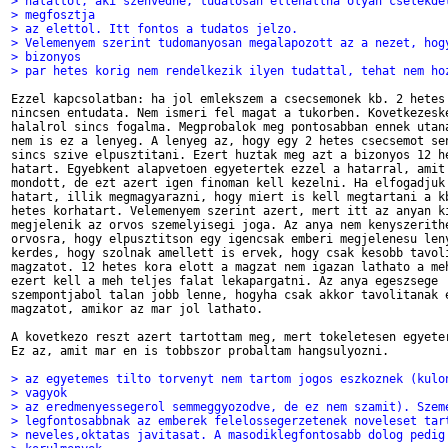
> halaltol, aki szenvedne, tudatosan ellenallna olyan cselekde
> megfosztja
> az elettol. Itt fontos a tudatos jelzo.
> Velemenyem szerint tudomanyosan megalapozott az a nezet, hog
> bizonyos
> par hetes korig nem rendelkezik ilyen tudattal, tehat nem ho
Ezzel kapcsolatban: ha jol emlekszem a csecsemonek kb. 2 hetes 
nincsen entudata. Nem ismeri fel magat a tukorben. Kovetkezeske
halalrol sincs fogalma. Megprobalok meg pontosabban ennek utana
nem is ez a lenyeg. A lenyeg az, hogy egy 2 hetes csecsemot sen
sincs szive elpusztitani. Ezert huztak meg azt a bizonyos 12 he
hatart. Egyebkent alapvetoen egyetertek ezzel a hatarral, amit 
mondott, de ezt azert igen finoman kell kezelni. Ha elfogadjuk 
hatart, illik megmagyarazni, hogy miert is kell megtartani a kb
hetes korhatart. Velemenyem szerint azert, mert itt az anyan ki
megjelenik az orvos szemelyisegi joga. Az anya nem kenyszerithe
orvosra, hogy elpusztitson egy igencsak emberi megjelenesu leny
kerdes, hogy szolnak amellett is ervek, hogy csak kesobb tavoli
magzatot. 12 hetes kora elott a magzat nem igazan lathato a meh
ezert kell a meh teljes falat lekapargatni. Az anya egeszsege

szempontjabol talan jobb lenne, hogyha csak akkor tavolitanak e
magzatot, amikor az mar jol lathato.

A kovetkezo reszt azert tartottam meg, mert tokeletesen egyeter
Ez az, amit mar en is tobbszor probaltam hangsulyozni.

> az egyetemes tilto torvenyt nem tartom jogos eszkoznek (kulo
> vagyok
> az eredmenyessegerol semmeggyozodve, de ez nem szamit). Szem
> legfontosabbnak az emberek felelossegerzetenek noveleset tar
> neveles,oktatas javitasat. A masodiklegfontosabb dolog pedig