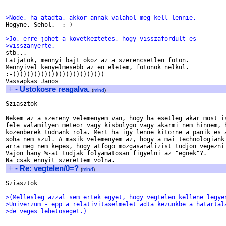
>Node, ha atadta, akkor annak valahol meg kell lennie.

Hogyne. Sehol.  :-)

>Jo, erre johet a kovetkeztetes, hogy visszafordult es
>visszanyerte.

stb...

Latjatok, mennyi bajt okoz az a szerencsetlen foton.

Mennyivel kenyelmesebb az en eletem, fotonok nelkul.

:-))))))))))))))))))))))))))

+
-
Ustokosre reagalva.
(
mind
)
Sziasztok

Nekem az a szereny velemenyem van, hogy ha esetleg akar most is
fele valamilyen meteor vagy kisbolygo vagy akarmi nem hinnem, h
kozenberek tudnank rola. Mert ha igy lenne kitorne a panik es a
soha nem szul. A masik velemenyem az, hogy a mai technologiank 
arra meg nem kepes, hogy atfogo mozgasanalizist tudjon vegezni 
Vajon hany %-at tudjak folyamatosan figyelni az "egnek"?.

+
-
Re: vegtelen/0=?
(
mind
)
Sziasztok

>(Mellesleg azzal sem ertek egyet, hogy vegtelen kellene legye
>Univerzum - epp a relativitaselmelet adta kezunkbe a hatartal
>de veges lehetoseget.)