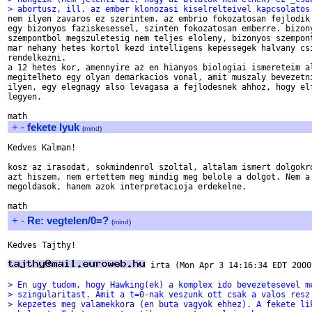
> abortusz, ill. az ember klonozasi kiselrelteivel kapcsolatos

nem ilyen zavaros ez szerintem. az embrio fokozatosan fejlodik 
egy bizonyos faziskesessel, szinten fokozatosan emberre. bizony
szempontbol megszuletesig nem teljes eloleny, bizonyos szempont
mar nehany hetes kortol kezd intelligens kepessegek halvany csi
rendelkezni.

a 12 hetes kor, amennyire az en hianyos biologiai ismereteim al
megitelheto egy olyan demarkacios vonal, amit muszaly bevezetni
ilyen, egy elegnagy also levagasa a fejlodesnek ahhoz, hogy elf
legyen.

+
-
fekete lyuk
(
mind
)
Kedves Kalman!

kosz az irasodat, sokmindenrol szoltal, altalam ismert dolgokro
azt hiszem, nem ertettem meg mindig meg belole a dolgot. Nem a 
megoldasok, hanem azok interpretacioja erdekelne.

+
-
Re: vegtelen/0=?
(
mind
)
Kedves Tajthy!

 irta (Mon Apr 3 14:16:34 EDT 2000
> En ugy tudom, hogy Hawking(ek) a komplex ido bevezetesevel m
> szingularitast. Amit a t=0-nak veszunk ott csak a valos resz
> kepzetes meg valamekkora (en buta vagyok ehhez). A fekete li