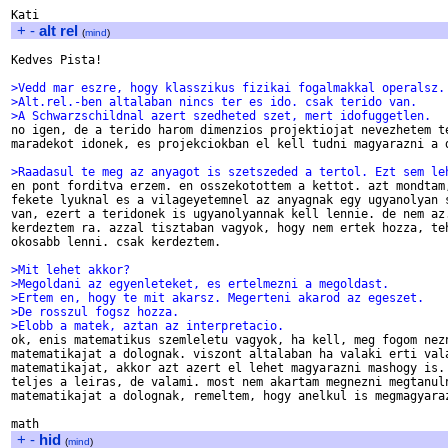
+
-
alt rel
(
mind
)
Kedves Pista!

>Vedd mar eszre, hogy klasszikus fizikai fogalmakkal operalsz.
>Alt.rel.-ben altalaban nincs ter es ido. csak terido van.
>A Schwarzschildnal azert szedheted szet, mert idofuggetlen.

no igen, de a terido harom dimenzios projektiojat nevezhetem te
maradekot idonek, es projekciokban el kell tudni magyarazni a d
>Raadasul te meg az anyagot is szetszeded a tertol. Ezt sem le

en pont forditva erzem. en osszekotottem a kettot. azt mondtam,
fekete lyuknal es a vilageyetemnel az anyagnak egy ugyanolyan s
van, ezert a teridonek is ugyanolyannak kell lennie. de nem az.
kerdeztem ra. azzal tisztaban vagyok, hogy nem ertek hozza, teh
okosabb lenni. csak kerdeztem.

>Mit lehet akkor?
>Megoldani az egyenleteket, es ertelmezni a megoldast.
>Ertem en, hogy te mit akarsz. Megerteni akarod az egeszet.
>De rosszul fogsz hozza.
>Elobb a matek, aztan az interpretacio.

ok, enis matematikus szemleletu vagyok, ha kell, meg fogom nezn
matematikajat a dolognak. viszont altalaban ha valaki erti vala
matematikajat, akkor azt azert el lehet magyarazni mashogy is. 
teljes a leiras, de valami. most nem akartam megnezni megtanuln
matematikajat a dolognak, remeltem, hogy anelkul is megmagyaraz
+
-
hid
(
mind
)