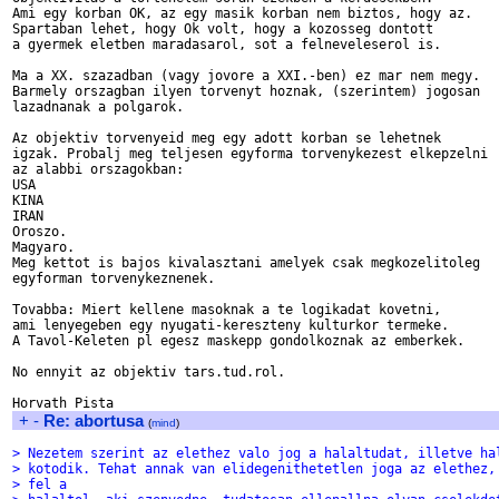
Ami egy korban OK, az egy masik korban nem biztos, hogy az.

Spartaban lehet, hogy Ok volt, hogy a kozosseg dontott

a gyermek eletben maradasarol, sot a felneveleserol is.

Ma a XX. szazadban (vagy jovore a XXI.-ben) ez mar nem megy.

Barmely orszagban ilyen torvenyt hoznak, (szerintem) jogosan

lazadnanak a polgarok.

Az objektiv torvenyeid meg egy adott korban se lehetnek

igzak. Probalj meg teljesen egyforma torvenykezest elkepzelni

az alabbi orszagokban:

USA

KINA 

IRAN

Oroszo.

Magyaro.

Meg kettot is bajos kivalasztani amelyek csak megkozelitoleg

egyforman torvenykeznenek.

Tovabba: Miert kellene masoknak a te logikadat kovetni,

ami lenyegeben egy nyugati-kereszteny kulturkor termeke.

A Tavol-Keleten pl egesz maskepp gondolkoznak az emberkek.

No ennyit az objektiv tars.tud.rol.

+
-
Re: abortusa
(
mind
)
> Nezetem szerint az elethez valo jog a halaltudat, illetve ha
> kotodik. Tehat annak van elidegenithetetlen joga az elethez,
> fel a