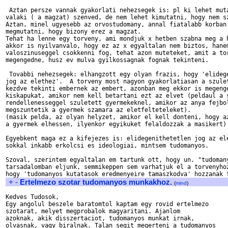
 Aztan persze vannak gyakorlati nehezsegek is: pl ki lehet muta
valaki ( a magzat) szenved, de nem lehet kimutatni, hogy nem sz
Aztan, minel ugyesebb az orvostudomany, annal fiatalabb korban 
megmutatni, hogy bizony erez a magzat.  

Tehat ha lenne egy torveny, ami mondjuk x hetben szabna meg a h
akkor is nyilvanvalo, hogy ez az x egyaltalan nem biztos, hanem
valoszinuseggel csokkenni fog, tehat azon muteteket, amit a tor
megengedne, husz ev mulva gyilkossagnak fognak tekinteni. 

 Tovabbi nehezsegek: elhangzott egy olyan frazis, hogy 'elidege
jog az elethez'.  A torveny most nagyon gyakorlatiasan a szulet
kezdve tekinti embernek az embert, azonban meg ekkor is megenge
kiskapukat, amikor nem kell betartani ezt az elvet (peldaul a s
rendellenesseggel szuletett gyermekeknel, amikor az anya fejbol
megszuntetik a gyermek szamara az eletfelteteleket). 

(masik pelda, az olyan helyzet, amikor el kell donteni, hogy az
a gyermek elhessen, ilyenkor egyikuket felaldozzak a masikert)

Egyebkent maga ez a kifejezes is: elidegenithetetlen jog az ele
sokkal inkabb erkolcsi es ideologiai, mintsem tudomanyos.

Szoval, szerintem egyaltalan em tartunk ott, hogy un. "tudomany
tarsadalomban eljunk, semmikeppen sem varhatjuk el a torvenyhoz
+
-
Ertelmezo szotar tudomanyos munkakhoz.
(
mind
)
Kedves Tudosok,

Egy angolul beszele baratomtol kaptam egy rovid ertelmezo 

szotarat, melyet megprobalok magyaritani. Ajanlom

azoknak, akik disszertaciot, tudomanyos munkat irnak,

olvasnak, vagy biralnak. Talan segit megerteni a tudomanyos
