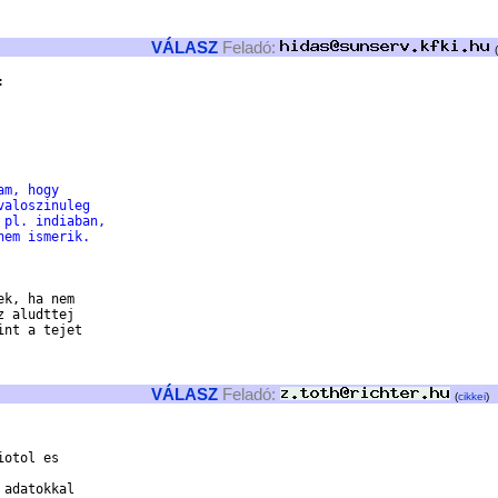
VÁLASZ
Feladó:
(


am, hogy
valoszinuleg
 pl. indiaban,
nem ismerik.
k, ha nem

 aludttej

nt a tejet

VÁLASZ
Feladó:
(
cikkei
)
otol es

adatokkal
