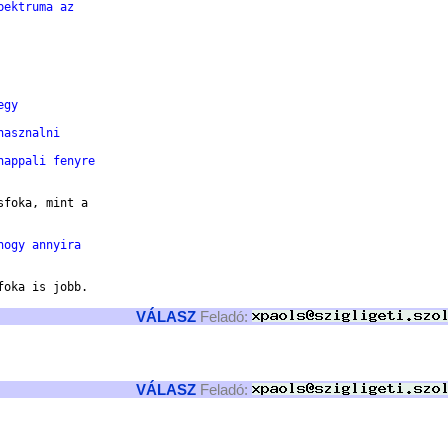
pektruma az
egy
hasznalni
nappali fenyre
foka, mint a

hogy annyira
oka is jobb.

VÁLASZ
Feladó:
VÁLASZ
Feladó: