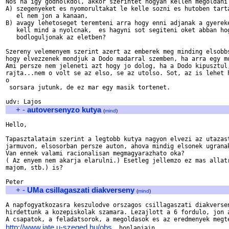
Nos ha igy godnolkdol, akkor szerintet hogyan kellen megoldani 
A) szegenyeket es nyomorultakat le kelle sozni es hutoben tarta
   el nem jon a kanaan,

B) avagy lehetoseget teremteni arra hogy enni adjanak a gyereke
   kell mind a nyolcnak,  es hagyni sot segiteni oket abban hog
   bodloguljonak az eletben?

Szereny velemenyem szerint azert az emberek meg minding elsobbs
hogy elvezzenek mondjuk a Dodo madarral szemben, ha arra egy mo
Ami persze nem jeleneti azt hogy jo dolog, ha a Dodo kipusztul,
rajta...nem o volt se az elso, se az utolso. Sot, az is lehet h
o

 sorsara jutunk, de ez mar egy masik tortenet.

+
-
autoversenyzo kutya
(
mind
)
Hello,

Tapasztalataim szerint a legtobb kutya nagyon elvezi az utazast
jarmuvon, elsosorban persze auton, ahova mindig elsonek ugranak
Van ennek valami racionalisan megmagyarazhato oka? 

( Az enyem nem akarja elarulni.) Esetleg jellemzo ez mas allatr
majom, stb.) is?

+
-
UMa csillagaszati diakverseny
(
mind
)
A napfogyatkozasra keszulodve orszagos csillagaszati diakversen
hirdettunk a kozepiskolak szamara. Lezajlott a 6 fordulo, jon a
http://www.jate.u-szeged.hu/obs
  honlapjain.
