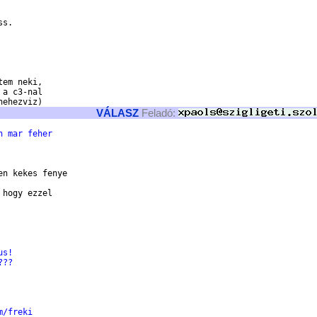
s.

em neki,

a c3-nal

VÁLASZ
Feladó:
n mar feher
n kekes fenye

hogy ezzel

us!
???
m/freki