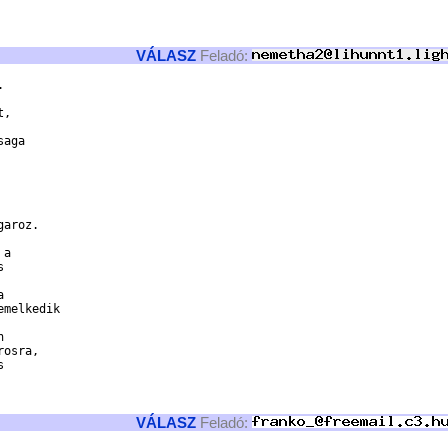
VÁLASZ
Feladó:
 



, 

aga

aroz.

a 





 

melkedik





osra, 

 

VÁLASZ
Feladó: