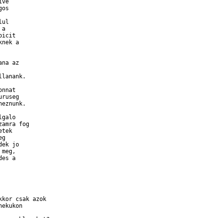
ve

os

ul

a

icit

nek a

na az

lanank.

nnat

ruseg

eznunk.

galo

amra fog

tek

g

ek jo

meg,

es a

kor csak azok

ekukon
