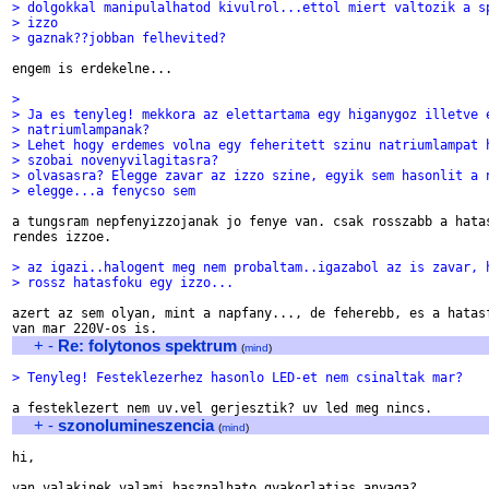
> dolgokkal manipulalhatod kivulrol...ettol miert valtozik a s
> izzo
> gaznak??jobban felhevited?
engem is erdekelne...

>
> Ja es tenyleg! mekkora az elettartama egy higanygoz illetve 
> natriumlampanak?
> Lehet hogy erdemes volna egy feheritett szinu natriumlampat 
> szobai novenyvilagitasra?
> olvasasra? Elegge zavar az izzo szine, egyik sem hasonlit a 
> elegge...a fenycso sem
a tungsram nepfenyizzojanak jo fenye van. csak rosszabb a hatas
rendes izzoe.

> az igazi..halogent meg nem probaltam..igazabol az is zavar, 
> rossz hatasfoku egy izzo...
azert az sem olyan, mint a napfany..., de feherebb, es a hatasf
+
-
Re: folytonos spektrum
(
mind
)
> Tenyleg! Festeklezerhez hasonlo LED-et nem csinaltak mar?
+
-
szonolumineszencia
(
mind
)
hi,

van valakinek valami hasznalhato gyakorlatias anyaga?
