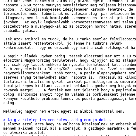
barmikor vehet barmelyik varos egy plazma-egeto berendezest ami
naponta 20-60 tonna maunyag semmisitheto meg teljesen biztonsag
modon.  A koolajszennyeseek ideiglenesen karosak lehetnek, de

teremszetes modon lebomlanak es valoszinuleg  par evtizeden bel
elfogynak, nem fognak komolyabb szennyezodes forrast jelenteni 
jovoben.  Az egyik legkomolyabb kornyezetszennyezes ami talan p
osszekotheto a muanyagokkal az az osztogen hormon hatasu szerek
szabadba jutasa.

Ezek azok amikrol en tudok, de ha O'Yanko esetleg felvilagosita
altala ismert rettentetekrol, jo lenne ha tudatna velunk

konkretumokat,  hogy ne erezzuk ugy mintha csak zoldsegeket hal
A papir hulladek ugyben pedig: tessek elosztani mar azt a 10 to
elosztani Magyarorszag teruletevel, hogy kijojjon az az atlagsu
is, csakhogy lassuk mekkora kornyezeti terhelessel kell szemben
Ez bizony elerheti a 10 dkg/Km2 buvos hatart is. Ezzel szemben

negyzetkilometerenkent  tobb tonna, a papir alapanyagakent szol
szerves anyag termelodhet akar  naponta is.  raadasul az kilosz
tartalmazni totalis mergeket, amikbol par milligram is emberele
tucatjat kepes kioltani ....mint peldaul a gombak meg kigyok me
rovarok mergei...  A fentiek nem azt jelentik hogy a papirhulad
dolog, mindossze annyit hogy ha valaha is porblemakent jelenne 
konnyen kezelheto problema lenne, es puszta gazdasagossagi kerd
dolog.

Mellesleg nagyon nem ertek egyet az alabbi mondattal sem:

> Amig a kitelepules menekules, addig nem jo dolog.

(Celozva ezzel arra hogy ha valhonna kitelepulnek az emberek ak
mennek akiknek roszul all a szenajuk, a gazdagok maradnak a fen
es elvezika zeletet.)
