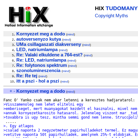
HIX
TUDOMANY
Copyright Myths
.
Kornyezet meg a dodo
1
(
mind
)
.
autoversenyzo kutya
2
(
mind
)
.
UMa csillagaszati diakverseny
3
(
mind
)
.
LED, natriumlampa
4
(
mind
)
.
Re: Valaki elkuldene a 764-est?
5
(
mind
)
.
Re: LED, natriumlampa
6
(
mind
)
.
Re: folytonos spektrum
7
(
mind
)
.
szonolumineszencia
8
(
mind
)
.
Re: Re tej
9
(
mind
)
.
itt a pszi - hol a pszi
10
(
mind
)
+
-
Kornyezet meg a dodo
(
mind
)
>Visszamenoleg nem lehet elitelni egy
>emberiseget, mert muanyagokat kezdett el hasznalni, mivel nem
>annak kornyezetkarosito hatasarol. Jeleneleg viszont mar _tud
>tovabbra is ugy tesz, mintha semmi gond nem lenne. Struccpoli
>. Egy atlagos
>csalad naponta 2 negyzetmeter papirhulladekot termel. Ez magy
>vetitve naponta 50t papirhulladek, amelynek 25%-t eldobjak. E