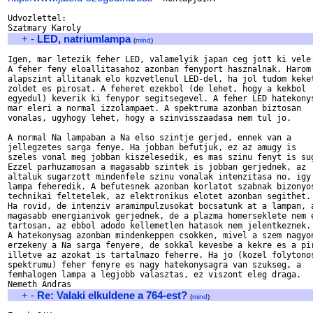
Udvozlettel:

+
-
LED, natriumlampa
(
mind
)
Igen, mar letezik feher LED, valamelyik japan ceg jott ki vele.
A feher feny eloallitasahoz azonban fenyport hasznalnak. Harom 
alapszint allitanak elo kozvetlenul LED-del, ha jol tudom keket
zoldet es pirosat. A feheret ezekbol (de lehet, hogy a kekbol 

egyedul) keverik ki fenypor segitsegevel. A feher LED hatekonys
mar eleri a normal izzolampaet. A spektruma azonban biztosan 

vonalas, ugyhogy lehet, hogy a szinvisszaadasa nem tul jo.

A normal Na lampaban a Na elso szintje gerjed, ennek van a 

jellegzetes sarga fenye. Ha jobban befutjuk, ez az amugy is

szeles vonal meg jobban kiszelesedik, es mas szinu fenyt is sug
Ezzel parhuzamosan a magasabb szintek is jobban gerjednek, az 

altaluk sugarzott mindenfele szinu vonalak intenzitasa no, igy 
lampa feheredik. A befutesnek azonban korlatot szabnak bizonyos
technikai feltetelek, az elektronikus elotet azonban segithet. 
Ha rovid, de intenziv aramimpulzusokat bocsatunk at a lampan, a
magasabb energianivok gerjednek, de a plazma homerseklete nem e
tartosan, az ebbol adodo kellemetlen hatasok nem jelentkeznek. 
A hatekonysag azonban mindenkeppen csokken, mivel a szem nagyon
erzekeny a Na sarga fenyere, de sokkal kevesbe a kekre es a pir
illetve az azokat is tartalmazo feherre. Ha jo (kozel folytonos
spektrumu) feher fenyre es nagy hatekonysagra van szukseg, a 

femhalogen lampa a legjobb valasztas, ez viszont eleg draga.

+
-
Re: Valaki elkuldene a 764-est?
(
mind
)