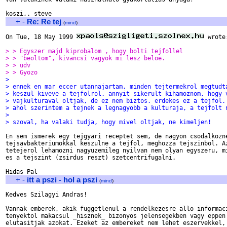
+
-
Re: Re tej
(
mind
)
On Tue, 18 May 1999 
 wrote:
> > Egyszer majd kiprobalom , hogy bolti tejfollel
> > "beoltom", kivancsi vagyok mi lesz beloe.
> > udv
> > Gyozo
> 
> ennek en mar eccer utannajartam. minden tejtermekrol megtudt
> keszul kiveve a tejfolrol. annyit sikerult kihamoznom, hogy 
> vajkulturaval oltjak, de ez nem biztos. erdekes ez a tejfol.
> ahol szerintem a tejnek a legnagyobb a kulturaja, a tejfolt 
> 
> szoval, ha valaki tudja, hogy mivel oltjak, ne kimeljen!
En sem ismerek egy tejgyari receptet sem, de nagyon csodalkozne
tejsavbakteriumokkal keszulne a tejfol, meghozza tejszinbol. Az
tetejerol lehamozni nagyuzemileg nyilvan nem olyan egyszeru, mi
es a tejszint (zsirdus reszt) szetcentrifugalni.

+
-
itt a pszi - hol a pszi
(
mind
)
Kedves Szilagyi Andras!

Vannak emberek, akik fuggetlenul a rendelkezesre allo informaci
tenyektol makacsul _hisznek_ bizonyos jelensegekben vagy eppen

elutasitjak azokat. Ezeket az embereket nem lehet eszervekkel, 