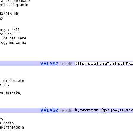
a problemakat?

ni addig amig

iknek ha

y

eget kell

d van.

 de hat leke

ogy mi is az

VÁLASZ
Feladó:
 mindenfele

 be.

a (macska,

VÁLASZ
Feladó:
yt

 donto.
