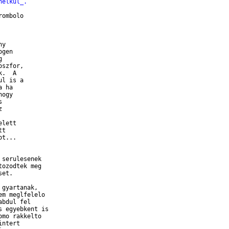
nelkul_.
ombolo

y

gen



szfor,

.  A

l is a

 ha

ogy





lett

t

t...

serulesenek

ozodtek meg

et.

gyartanak,

m meglfelelo

bdul fel

 egyebkent is

mo rakkelto

ntert
