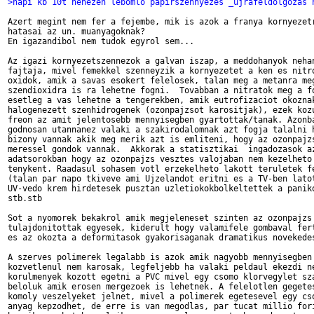
>napi kb 10t nehezen lebomlo papirszennyezes _ujrafeldolgozas 
Azert megint nem fer a fejembe, mik is azok a franya kornyezetr
hatasai az un. muanyagoknak?

En igazandibol nem tudok egyrol sem...

Az igazi kornyezetszennezok a galvan iszap, a meddohanyok nehan
fajtaja, mivel femekkel szenneyzik a kornyezetet a ken es nitro
oxidok, amik a savas esokert felelosek, talan meg a metanra meg
szendioxidra is ra lehetne fogni.  Tovabban a nitratok meg a fo
esetleg a vas lehetne a tengerekben, amik eutrofizaciot okoznak
halogenezett szenhidrogenek (ozonpajzsot karositjak), ezek kozu
freon az amit jelentosebb mennyisegben gyartottak/tanak. Azonba
godnosan utannanez valaki a szakirodalomnak azt fogja talalni h
bizony vannak akik meg merik azt is emliteni, hogy az ozonpajzs
meressel gondok vannak.  Akkorak a statisztikai  ingadozasok az
adatsorokban hogy az ozonpajzs vesztes valojaban nem kezelheto

tenykent. Raadasul sohasem votl erzekelheto lakott teruletek fe
(talan par napo tkiveve ami Ujzelandot eritni es a TV-ben latot
UV-vedo krem hirdetesek pusztan uzletiokokbolkeltettek a paniko
stb.stb

Sot a nyomorek bekakrol amik megjeleneset szinten az ozonpajzs 
tulajdonitottak egyesek, kiderult hogy valamifele gombaval fert
es az okozta a deformitasok gyakorisaganak dramatikus novekedes
A szerves polimerek legalabb is azok amik nagyobb mennyisegben 
kozvetlenul nem karosak, legfeljebb ha valaki peldaul ekezdi ne
korulmenyek kozott egetni a PVC mivel egy csomo klorvegylet sza
beloluk amik erosen mergezoek is lehetnek. A felelotlen gegetes
komoly veszelyeket jelnet, mivel a polimerek egetesevel egy cso
anyag kepzodhet, de erre is van megodlas, par tucat millio fori