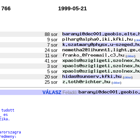
766
1999-05-21
88 sor
9 sor
(
cik
7 sor
24 sor
11 sor
(
cikkei
)
41 sor
3 sor
5 sor
20 sor
(
cikkei
)
25 sor
(
cikkei
)
VÁLASZ
Feladó:
 tudott
_ es
tika.
arorszagra
redmeny: