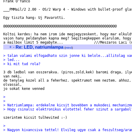
Frank O'Yanco

___PMMail/2 2.00 - OS/2 Warp 4 - Windows with bullet-proof glas
Egy tiszta hang: Uj Pavarotti.

@@@@@@@@@@@@@@@@@@@@@@@@@@@@@@@@@@@@@@@@@@@@@@@@@@@@@@@

Koltoi kerdes: ha nem irom ide megjegyzeskent, hogy mar elkuldt
vajon hany peldanyban kapna meg? Segitsegkeppen elarulom, hogy 
+
-
Re: LED, natriumlampa
(
mind
)
> talan valami elfogadhato szin jonne ki belole...allitolag va
> led...
> ki mit tud rola?
3 db ledbol van osszerakva. (piros,zold,kek) baromi draga, ilye
van neki,

de tenyleg kozel all a feherhez. spektrumot nem neztem. ahhoz, 
olvassal,

jo sokat kene venned

>
>
> Natriumlampa: erdekelne kicsit bovebben a mukodesi mechanizm
> Hogy csinalsz elektronikus elotettel feher szinut a sargabol
szerintem kicsit tulhevited :-)

>
> Nagyon kivancsiva tettel! Elvileg ugye csak a feszultseg/ara