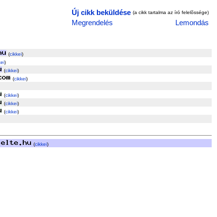
Új cikk beküldése
(a cikk tartalma az író felelõssége)
Megrendelés
Lemondás
(
cikkei
)
kei
)
(
cikkei
)
(
cikkei
)
(
cikkei
)
(
cikkei
)
(
cikkei
)
(
cikkei
)