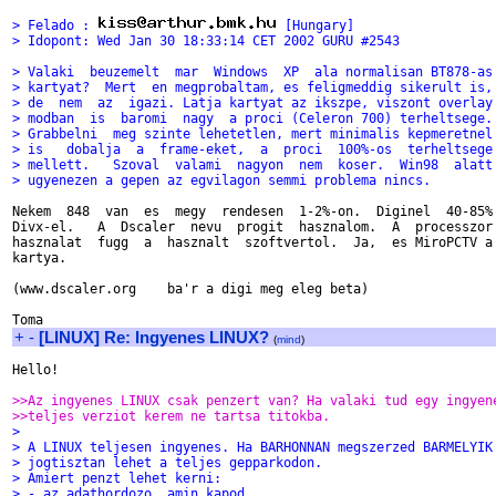
> Felado : 
 [Hungary]
> Idopont: Wed Jan 30 18:33:14 CET 2002 GURU #2543
> Valaki  beuzemelt  mar  Windows  XP  ala normalisan BT878-as
> kartyat?  Mert  en megprobaltam, es feligmeddig sikerult is,
> de  nem  az  igazi. Latja kartyat az ikszpe, viszont overlay
> modban  is  baromi  nagy  a proci (Celeron 700) terheltsege.
> Grabbelni  meg szinte lehetetlen, mert minimalis kepmeretnel
> is   dobalja  a  frame-eket,  a  proci  100%-os  terheltsege
> mellett.   Szoval  valami  nagyon  nem  koser.  Win98  alatt
> ugyenezen a gepen az egvilagon semmi problema nincs.
Nekem  848  van  es  megy  rendesen  1-2%-on.  Diginel  40-85%

Divx-el.   A  Dscaler  nevu  progit  hasznalom.  A  processzor

hasznalat  fugg  a  hasznalt  szoftvertol.  Ja,  es MiroPCTV a

kartya.

(www.dscaler.org    ba'r a digi meg eleg beta)

+
-
[LINUX] Re: Ingyenes LINUX?
(
mind
)
Hello!

>>Az ingyenes LINUX csak penzert van? Ha valaki tud egy ingyen
>>teljes verziot kerem ne tartsa titokba.
> 
> A LINUX teljesen ingyenes. Ha BARHONNAN megszerzed BARMELYIK
> jogtisztan lehet a teljes gepparkodon.
> Amiert penzt lehet kerni:
> - az adathordozo, amin kapod,