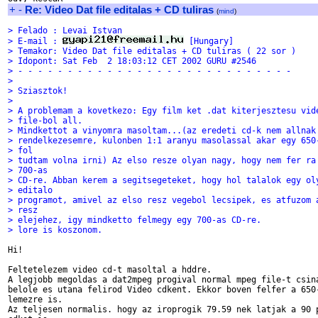
+
-
Re: Video Dat file editalas + CD tuliras
(
mind
)
> Felado : Levai Istvan
> E-mail : 
 [Hungary]
> Temakor: Video Dat file editalas + CD tuliras ( 22 sor )
> Idopont: Sat Feb  2 18:03:12 CET 2002 GURU #2546
> - - - - - - - - - - - - - - - - - - - - - - - - - - - -
>
> Sziasztok!
>
> A problemam a kovetkezo: Egy film ket .dat kiterjesztesu vid
> file-bol all.
> Mindkettot a vinyomra masoltam...(az eredeti cd-k nem allnak
> rendelkezesemre, kulonben 1:1 aranyu masolassal akar egy 650
> fol
> tudtam volna irni) Az elso resze olyan nagy, hogy nem fer ra
> 700-as
> CD-re. Abban kerem a segitsegeteket, hogy hol talalok egy ol
> editalo
> programot, amivel az elso resz vegebol lecsipek, es atfuzom 
> resz
> elejehez, igy mindketto felmegy egy 700-as CD-re.
> lore is koszonom.
Hi!

Feltetelezem video cd-t masoltal a hddre.

A legjobb megoldas a dat2mpeg progival normal mpeg file-t csina
belole es utana felirod Video cdkent. Ekkor boven felfer a 650-
lemezre is.

Az teljesen normalis. hogy az iroprogik 79.59 nek latjak a 90 p