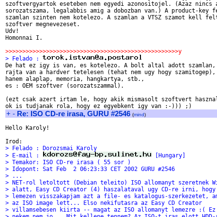
szoftvergyartok eseteben nem egyedi azonositojel. (Azaz nincs a
sorozatszama, legalabbis amig a dobozban van.) A product-key fe
szamlan szinten nem kotelezo. A szamlan a VTSZ szamot kell felt
szoftver megnevezeset.

Udv!

Homonnai I.

>>>>>>>>>>>>>>>>>>>>>>>>>>>>>>>>>>>>>>>>>>>>>>>>>>>y
> Felado : 

De hat ez igy is van, es kotelezo. A bolt altal adott szamlan,

rajta van a hardver tetelesen (tehat nem ugy hogy szamitogep),

hanem alaplap, memoria, hangkartya, stb.,

es : OEM szoftver (sorozatszammal).

(ezt csak azert irtam le, hogy akik mismasolt szoftvert hasznal
+
-
Re: ISO CD-re irasa, GURU #2546
(
mind
)
Hello Karoly!

> Felado : Dorozsmai Karoly
> E-mail : 
 [Hungary]
> Temakor: ISO CD-re irasa ( 55 sor )
> Idopont: Sat Feb  2 06:23:33 CET 2002 GURU #2546
> ...
> NET-rol letoltott (Debian teleito) ISO allomanyt szeretnek W
> alatt, Easy CD Creator (4) haszalataval ugy CD-re irni, hogy
> lemezen visszakapjam azt a file- es katalogus-szerkezetet, a
> az ISO image lett... Elso nekifutasra az Easy CD Creator
> villamsebesen kiirta -- magat az ISO allomanyt lemezre :( Ez
> nekem nem jo... Mit kellene tennem? Az ISO-t iras elott HDD-