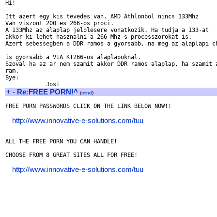
Hi!

Itt azert egy kis tevedes van. AMD Athlonbol nincs 133Mhz

Van viszont 200 es 266-os proci.

A 133Mhz az alaplap jelolesere vonatkozik. Ha tudja a 133-at

akkor ki lehet hasznalni a 266 Mhz-s processzorokat is.

Azert sebessegben a DDR ramos a gyorsabb, na meg az alaplapi ch
is gyorsabb a VIA KT266-os alaplapoknal.

Szoval ha az ar nem szamit akkor DDR ramos alaplap, ha szamit a
ram.

Bye:

+
-
Re:FREE PORN!^
(
mind
)
FREE PORN PASSWORDS CLICK ON THE LINK BELOW NOW!!

http://www.innovative-e-solutions.com/tuu
ALL THE FREE PORN YOU CAN HANDLE!

CHOOSE FROM 8 GREAT SITES ALL FOR FREE!

http://www.innovative-e-solutions.com/tuu