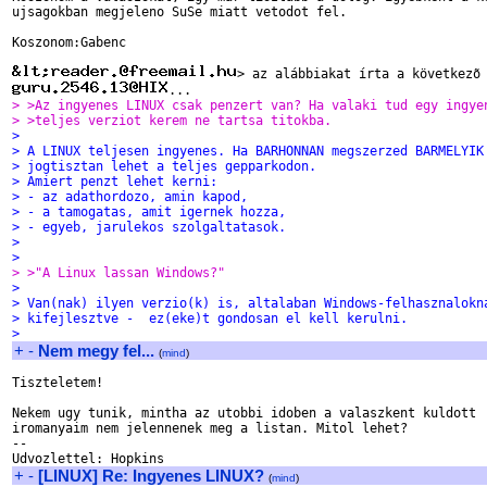
ujsagokban megjeleno SuSe miatt vetodot fel.

Koszonom:Gabenc

> >Az ingyenes LINUX csak penzert van? Ha valaki tud egy ingye
> >teljes verziot kerem ne tartsa titokba.
>
> A LINUX teljesen ingyenes. Ha BARHONNAN megszerzed BARMELYIK
> jogtisztan lehet a teljes gepparkodon.
> Amiert penzt lehet kerni:
> - az adathordozo, amin kapod,
> - a tamogatas, amit igernek hozza,
> - egyeb, jarulekos szolgaltatasok.
>
>
> >"A Linux lassan Windows?"
>
> Van(nak) ilyen verzio(k) is, altalaban Windows-felhasznalokn
> kifejlesztve -  ez(eke)t gondosan el kell kerulni.
>
+
-
Nem megy fel...
(
mind
)
Tiszteletem!

Nekem ugy tunik, mintha az utobbi idoben a valaszkent kuldott

iromanyaim nem jelennenek meg a listan. Mitol lehet?

--

+
-
[LINUX] Re: Ingyenes LINUX?
(
mind
)