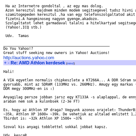
 Ha az Internetre gondoltal , az egy mas dolog.

 Azon keresztul majdnem minden modem segitsegevel tudsz hivni a
 szamitogepeden keresztul ,ha van egy telefonszolgaltatod akit 
 fizetni.A hangminoseg nagyon gyenge,akadozo.

 Szolgaltatot lehet garmadaval talalni a hitelkartyad segitsege
 (Yahoo!,ICQ stb.)

 Udv.  Tamas

__________________________________________________

Do You Yahoo!?

http://auctions.yahoo.com
+
-
Re: AMD Athlon kerdesek
(
mind
)
Hali!

A VIA egyetlen normalis chipkeszlete a KT266A... A DDR Sdram so
gyorsabb, mint az SDRAM (133MHz vs. 266MHz). Amugy egy markas (
DDR megy 300MHz-en is :)

Anyagilag persze jobban jarsz egy KT133A -s alaplappal, de enny
araban nem sok a kulonbsek (2-3e FT)

Es, hogy az Athlon XP draga? Vegyunk azonos orajelet: ThunderBi
~35k, Athlon XP 1600+ ~39k. De vehetjuk az altalad emlitett 1,2
Tbirdot is: ~32k Athlon XP 1500+ ~37k

Szoval kis anyagi tobblettel sokkal jobbat kapsz.
