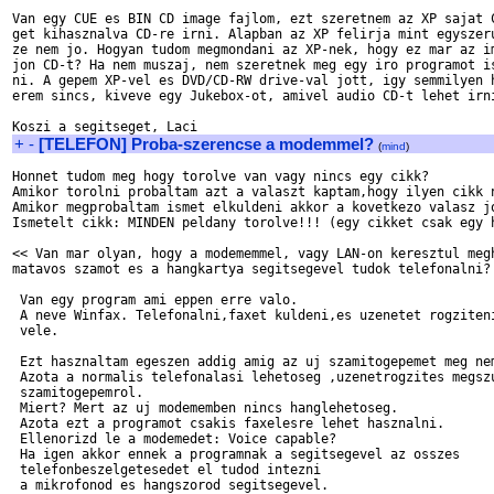
Van egy CUE es BIN CD image fajlom, ezt szeretnem az XP sajat C
get kihasznalva CD-re irni. Alapban az XP felirja mint egyszeru
ze nem jo. Hogyan tudom megmondani az XP-nek, hogy ez mar az im
jon CD-t? Ha nem muszaj, nem szeretnek meg egy iro programot is
ni. A gepem XP-vel es DVD/CD-RW drive-val jott, igy semmilyen h
erem sincs, kiveve egy Jukebox-ot, amivel audio CD-t lehet irni
+
-
[TELEFON] Proba-szerencse a modemmel?
(
mind
)
Honnet tudom meg hogy torolve van vagy nincs egy cikk?

Amikor torolni probaltam azt a valaszt kaptam,hogy ilyen cikk n
Amikor megprobaltam ismet elkuldeni akkor a kovetkezo valasz jo
Ismetelt cikk: MINDEN peldany torolve!!! (egy cikket csak egy h
<< Van mar olyan, hogy a modememmel, vagy LAN-on keresztul megh
matavos szamot es a hangkartya segitsegevel tudok telefonalni? 
 Van egy program ami eppen erre valo.

 A neve Winfax. Telefonalni,faxet kuldeni,es uzenetet rogziteni
 vele.

 Ezt hasznaltam egeszen addig amig az uj szamitogepemet meg nem
 Azota a normalis telefonalasi lehetoseg ,uzenetrogzites megszu
 szamitogepemrol.

 Miert? Mert az uj modememben nincs hanglehetoseg.

 Azota ezt a programot csakis faxelesre lehet hasznalni.

 Ellenorizd le a modemedet: Voice capable?

 Ha igen akkor ennek a programnak a segitsegevel az osszes

 telefonbeszelgetesedet el tudod intezni

 a mikrofonod es hangszorod segitsegevel.
