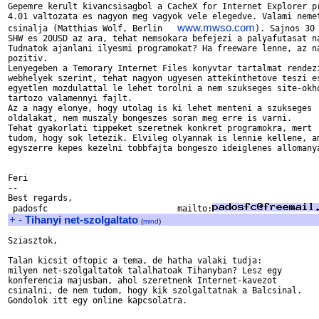
Gepemre kerult kivancsisagbol a CacheX for Internet Explorer pr
4.01 valtozata es nagyon meg vagyok vele elegedve. Valami nemet
www.mwso.com
csinalja (Matthias Wolf, Berlin   
). Sajnos 30 
SHW es 20USD az ara, tehat nemsokara befejezi a palyafutasat na
Tudnatok ajanlani ilyesmi programokat? Ha freeware lenne, az na
pozitiv.

Lenyegeben a Temorary Internet Files konyvtar tartalmat rendezi
webhelyek szerint, tehat nagyon ugyesen attekinthetove teszi es
egyetlen mozdulattal le lehet torolni a nem szukseges site-okho
tartozo valamennyi fajlt.

Az a nagy elonye, hogy utolag is ki lehet menteni a szukseges

oldalakat, nem muszaly bongeszes soran meg erre is varni.

Tehat gyakorlati tippeket szeretnek konkret programokra, mert

tudom, hogy sok letezik. Elvileg olyannak is lennie kellene, am
egyszerre kepes kezelni tobbfajta bongeszo ideiglenes allomanya
Feri

-- 

Best regards,

 padosfc                          mailto:
+
-
Tihanyi net-szolgaltato
(
mind
)
Sziasztok,

Talan kicsit oftopic a tema, de hatha valaki tudja:

milyen net-szolgaltatok talalhatoak Tihanyban? Lesz egy

konferencia majusban, ahol szeretnenk Internet-kavezot

csinalni, de nem tudom, hogy kik szolgaltatnak a Balcsinal.

Gondolok itt egy online kapcsolatra.
