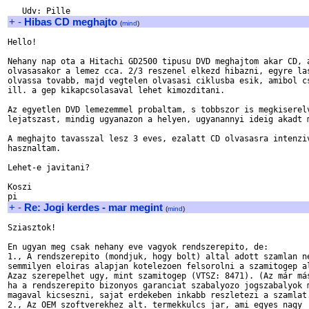
+
-
Hibas CD meghajto
(
mind
)
Hello!

Nehany nap ota a Hitachi GD2500 tipusu DVD meghajtom akar CD, a
olvasasakor a lemez cca. 2/3 reszenel elkezd hibazni, egyre las
olvassa tovabb, majd vegtelen olvasasi ciklusba esik, amibol cs
ill. a gep kikapcsolasaval lehet kimozditani.

Az egyetlen DVD lemezemmel probaltam, s tobbszor is megkiserelv
lejatszast, mindig ugyanazon a helyen, ugyanannyi ideig akadt m
A meghajto tavasszal lesz 3 eves, ezalatt CD olvasasra intenziv
hasznaltam.

Lehet-e javitani?

Koszi

+
-
Re: Jogi kerdes - mar megint
(
mind
)
Sziasztok!

En ugyan meg csak nehany eve vagyok rendszerepito, de:

1., A rendszerepito (mondjuk, hogy bolt) altal adott szamlan ne
semmilyen eloiras alapjan kotelezoen felsorolni a szamitogep al
Azaz szerepelhet ugy, mint szamitogep (VTSZ: 8471). (Az már más
ha a rendszerepito bizonyos garanciat szabalyozo jogszabalyok m
magaval kicseszni, sajat erdekeben inkabb reszletezi a szamlat.
2., Az OEM szoftverekhez alt. termekkulcs jar, ami egyes nagy
