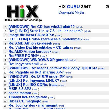
HIX
GURU
2547
2
Copyright Myths
.
[WINDOWS] Re: CD-iras win3.1 alatt??
1
(
mind
)
.
Re: [LINUX] Suse Linux 7.3 - kell ez nekem?
2
(
mind
)
.
Image file irasa CD-re XP-n
3
(
mind
)
.
[TELEFON] Proba-szerencse a modemmel?
4
(
mind
)
.
Re: AMD Athlon kerdesek
5
(
mind
)
.
Re: Video Dat file editalas + CD tuliras
6
(
mind
)
.
Re:AMD Athlon kerdesek
7
(
mind
)
.
Re:FREE PORN!^
8
(
mind
)
.
[WINDOWS] WINDOWS XP gondok
9
(
mind
)
.
Re: ingyenes emil
10
(
mind
)
.
[WINDOWS] Re: Megcsinaltam: W98 copy uj HDD-re
11
(
mind
)
.
Re: Pagefile es IRQ sharing XP-n
12
(
mind
)
.
[WINDOWS] Re: BT878 under XP
13
(
mind
)
.
[LINUX] Re: Ingyenes LINUX?
14
(
mind
)
.
[LINUX] Re: ISO CDRe: irasa
15
(
mind
)
.
MSIE 5.5 SP2
16
(
mind
)
.
cache matato
17
(
mind
)
.
Tihanyi net-szolgaltato
18
(
mind
)
.
Hibas CD meghajto
19
(
mind
)
.
Re: Jogi kerdes - mar megint
20
(
mind
)