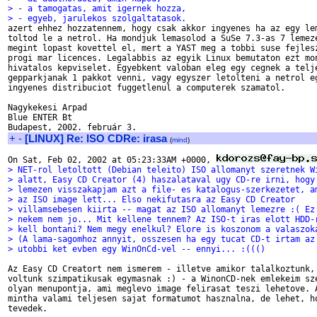
> - a tamogatas, amit igernek hozza,
> - egyeb, jarulekos szolgaltatasok.

azert ehhez hozzatennem, hogy csak akkor ingyenes ha az egy lem
toltod le a netrol. Ha mondjuk lemasolod a SuSe 7.3-as 7 lemeze
megint lopast kovettel el, mert a YAST meg a tobbi suse fejlesz
progi mar licences. Legalabbis az egyik Linux bemutaton ezt mon
hivatalos kepviselet. Egyebkent valoban eleg egy cegnek a telje
gepparkjanak 1 pakkot venni, vagy egyszer letolteni a netrol eg
ingyenes distribuciot fuggetlenul a computerek szamatol.

Nagykekesi Arpad

Blue ENTER Bt

+
-
[LINUX] Re: ISO CDRe: irasa
(
mind
)
On Sat, Feb 02, 2002 at 05:23:33AM +0000, 
> NET-rol letoltott (Debian teleito) ISO allomanyt szeretnek W
> alatt, Easy CD Creator (4) haszalataval ugy CD-re irni, hogy
> lemezen visszakapjam azt a file- es katalogus-szerkezetet, a
> az ISO image lett... Elso nekifutasra az Easy CD Creator
> villamsebesen kiirta -- magat az ISO allomanyt lemezre :( Ez
> nekem nem jo... Mit kellene tennem? Az ISO-t iras elott HDD-
> kell bontani? Nem megy enelkul? Elore is koszonom a valaszok
> (A lama-sagomhoz annyit, osszesen ha egy tucat CD-t irtam az
> utobbi ket evben egy WinOnCd-vel -- ennyi... :((()
Az Easy CD Creatort nem ismerem - illetve amikor talalkoztunk, 
voltunk szimpatikusak egymasnak :) - a WinonCD-nek emlekeim sze
olyan menupontja, ami meglevo image felirasat teszi lehetove. A
mintha valami teljesen sajat formatumot hasznalna, de lehet, ho
tevedek.
