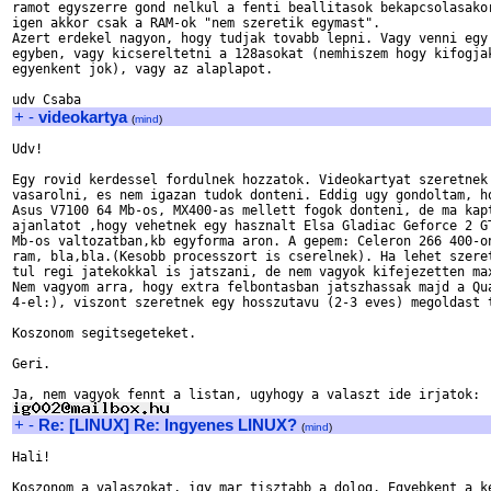
ramot egyszerre gond nelkul a fenti beallitasok bekapcsolasakor
igen akkor csak a RAM-ok "nem szeretik egymast".

Azert erdekel nagyon, hogy tudjak tovabb lepni. Vagy venni egy 
egyben, vagy kicsereltetni a 128asokat (nemhiszem hogy kifogjak
egyenkent jok), vagy az alaplapot.

+
-
videokartya
(
mind
)
Udv!

Egy rovid kerdessel fordulnek hozzatok. Videokartyat szeretnek

vasarolni, es nem igazan tudok donteni. Eddig ugy gondoltam, ho
Asus V7100 64 Mb-os, MX400-as mellett fogok donteni, de ma kapt
ajanlatot ,hogy vehetnek egy hasznalt Elsa Gladiac Geforce 2 GT
Mb-os valtozatban,kb egyforma aron. A gepem: Celeron 266 400-on
ram, bla,bla.(Kesobb processzort is cserelnek). Ha lehet szeret
tul regi jatekokkal is jatszani, de nem vagyok kifejezetten max
Nem vagyom arra, hogy extra felbontasban jatszhassak majd a Qua
4-el:), viszont szeretnek egy hosszutavu (2-3 eves) megoldast t
Koszonom segitsegeteket.

Geri.

+
-
Re: [LINUX] Re: Ingyenes LINUX?
(
mind
)
Hali!

Koszonom a valaszokat, igy mar tisztabb a dolog. Egyebkent a ke