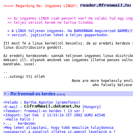
>>>>> Regarding Re: Ingyenes LINUX?; 
 
  >> Az ingyenes LINUX csak penzert van? Ha valaki tud egy ing
  >> teljes verziot kerem ne tartsa titokba.
  > A LINUX teljesen ingyenes. Ha BARHONNAN megszerzed BARMELY
  > verziot, jogtisztan lehet a teljes gepparkodon.
Itt most Te a linux kernelrol beszelsz, de az eredeti kerdezo s
linux disztribuciora gondolt.

Az eredeti kerdezonek: vannak teljesen ingyenes linux disztribe
debian) ill. olyanok amiknek van ingyenes illetve penzes valtoz
mandrake, suse).

-- 

...sutongi tti olleh

                                 None are more hopelessly ensla
                                           who falsely believe 
+
-
Re:freemail-es kerdes
(
mind
)
>Felado : Bartha Agoston (gramofonos)
>E-mail : 
 [Hungary]
>Temakor: freemail-es kerdes ( 13 sor )
>Idopont: Sat Feb  2 13:53:14 CET 2002 GURU #2546
 >Hallo hallo !
>...   kerdezem:
>Meg lehet allapitani, hogy tobb emailcim tulajdonosa
>ugyanarrol a vonalrol illetve sz.geprol levelezik e ?