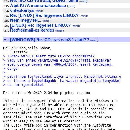
.
Re: ISO CD-re irasa, GURU #2546
21
(
mind
)
.
Abit Kt7A memoriakezelese
22
(
mind
)
.
videokartya
23
(
mind
)
.
Re: [LINUX] Re: Ingyenes LINUX?
24
(
mind
)
.
Nem megy fel...
25
(
mind
)
.
[LINUX] Re: Ingyenes LINUX?
26
(
mind
)
.
Re:freemail-es kerdes
27
(
mind
)
+
-
[WINDOWS] Re: CD-iras win3.1 alatt??
(
mind
)
Hello GErgo,hello Gabor,

> Tudtok win3.1 alatt futo CD-iro programrol?
> vagy van ennek valamilyen elvi/gyakorlati akadalya?
> eleg gyenge gepem van (486dx4/100), ezert kerdeznem.
> GErgo
>   
> ezert nem fejlesztenek ilyen iranyba. Mindennek ellenere
> en lennek a legboldogabb, ha valaki megcafolna tenyekkel
> es nem igeretekkel
Ezt pedig a WinOnCD 2.04 help-jebol idezem:

"WinOnCD is a Compact Disk creation tool for Windows 3.1.

With WinOnCD you will be able to generate ISO 9660 CDs,

Audio CDs, XA-CDs and CD-I CDs. Also it is possible to

generate mixed mode CDs with data and audio on the

same disk. The user interface of WinOnCD provides you

with an easy to use way of CD creation.

The Quick Write box in conjunction with the Autowrite

feature allows you to simplify repetitive tasks to make
