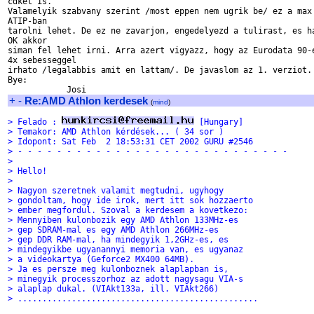
cdket is.

Valamelyik szabvany szerint /most eppen nem ugrik be/ ez a max 
ATIP-ban

tarolni lehet. De ez ne zavarjon, engedelyezd a tulirast, es ha
OK akkor

siman fel lehet irni. Arra azert vigyazz, hogy az Eurodata 90-e
4x sebesseggel

irhato /legalabbis amit en lattam/. De javaslom az 1. verziot.

Bye:

+
-
Re:AMD Athlon kerdesek
(
mind
)
> Felado : 
 [Hungary]
> Temakor: AMD Athlon kérdések... ( 34 sor )
> Idopont: Sat Feb  2 18:53:31 CET 2002 GURU #2546
> - - - - - - - - - - - - - - - - - - - - - - - - - - - -
>
> Hello!
>
> Nagyon szeretnek valamit megtudni, ugyhogy
> gondoltam, hogy ide irok, mert itt sok hozzaerto
> ember megfordul. Szoval a kerdesem a kovetkezo:
> Mennyiben kulonbozik egy AMD Athlon 133MHz-es
> gep SDRAM-mal es egy AMD Athlon 266MHz-es
> gep DDR RAM-mal, ha mindegyik 1,2GHz-es, es
> mindegyikbe ugyanannyi memoria van, es ugyanaz
> a videokartya (Geforce2 MX400 64MB).
> Ja es persze meg kulonboznek alaplapban is,
> minegyik processzorhoz az adott nagysagu VIA-s
> alaplap dukal. (VIAkt133a, ill. VIAkt266)
> .................................................