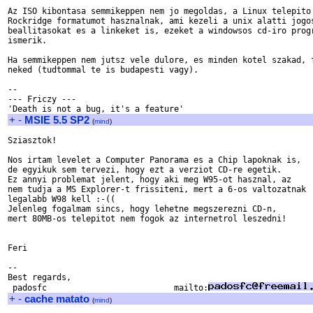
Az ISO kibontasa semmikeppen nem jo megoldas, a Linux telepito 
Rockridge formatumot hasznalnak, ami kezeli a unix alatti jogos
beallitasokat es a linkeket is, ezeket a windowsos cd-iro progr
ismerik.

Ha semmikeppen nem jutsz vele dulore, es minden kotel szakad, f
neked (tudtommal te is budapesti vagy).

-- 

--- Friczy ---

+
-
MSIE 5.5 SP2
(
mind
)
Sziasztok!

Nos irtam levelet a Computer Panorama es a Chip lapoknak is,

de egyikuk sem tervezi, hogy ezt a verziot CD-re egetik.

Ez annyi problemat jelent, hogy aki meg W95-ot hasznal, az

nem tudja a MS Explorer-t frissiteni, mert a 6-os valtozatnak

legalabb W98 kell :-((

Jelenleg fogalmam sincs, hogy lehetne megszerezni CD-n,

mert 80MB-os telepitot nem fogok az internetrol leszedni!

Feri

-- 

Best regards,

 padosfc                          mailto:
+
-
cache matato
(
mind
)