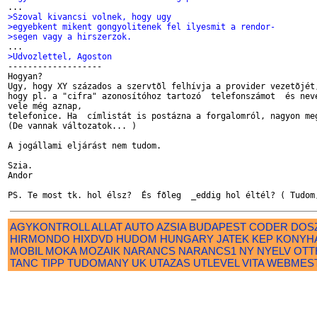
>Szoval kivancsi volnek, hogy ugy
>egyebkent mikent gongyolitenek fel ilyesmit a rendor-
>segen vagy a hirszerzok.
>Udvozlettel, Agoston

-------------------

Hogyan?

Ugy, hogy XY százados a szervtõl felhívja a provider vezetõjét,
hogy pl. a "cifra" azonosítóhoz tartozó  telefonszámot  és neve
vele még aznap,

telefonice. Ha  címlistát is postázna a forgalomról, nagyon meg
(De vannak változatok... )

A jogállami eljárást nem tudom.

Szia.

Andor

AGYKONTROLL
ALLAT
AUTO
AZSIA
BUDAPEST
CODER
DOS
HIRMONDO
HIXDVD
HUDOM
HUNGARY
JATEK
KEP
KONYH
MOBIL
MOKA
MOZAIK
NARANCS
NARANCS1
NY
NYELV
OTT
TANC
TIPP
TUDOMANY
UK
UTAZAS
UTLEVEL
VITA
WEBMES