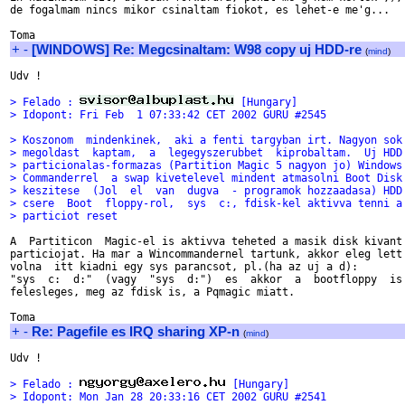
de fogalmam nincs mikor csinaltam fiokot, es lehet-e me'g...

+
-
[WINDOWS] Re: Megcsinaltam: W98 copy uj HDD-re
(
mind
)
Udv !

> Felado : 
 [Hungary]
> Idopont: Fri Feb  1 07:33:42 CET 2002 GURU #2545
> Koszonom  mindenkinek,  aki a fenti targyban irt. Nagyon sok
> megoldast  kaptam,  a  legegyszerubbet  kiprobaltam.  Uj HDD
> particionalas-formazas (Partition Magic 5 nagyon jo) Windows
> Commanderrel  a swap kivetelevel mindent atmasolni Boot Disk
> keszitese  (Jol  el  van  dugva  - programok hozzaadasa) HDD
> csere  Boot  floppy-rol,  sys  c:, fdisk-kel aktivva tenni a
> particiot reset
A  Partiticon  Magic-el is aktivva teheted a masik disk kivant

particiojat. Ha mar a Wincommandernel tartunk, akkor eleg lett

volna  itt kiadni egy sys parancsot, pl.(ha az uj a d):

"sys  c:  d:"  (vagy  "sys  d:")  es  akkor  a  bootfloppy  is

felesleges, meg az fdisk is, a Pqmagic miatt.

+
-
Re: Pagefile es IRQ sharing XP-n
(
mind
)
Udv !

> Felado : 
 [Hungary]
> Idopont: Mon Jan 28 20:33:16 CET 2002 GURU #2541