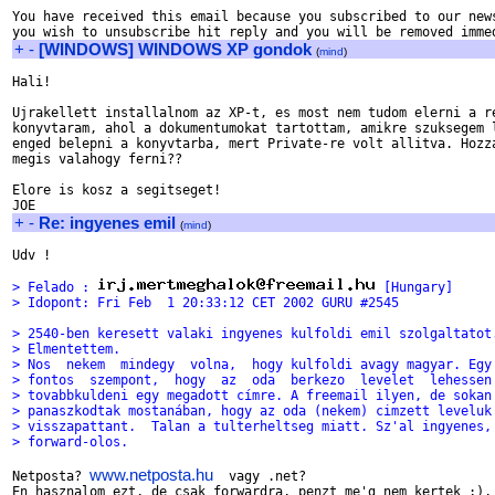
You have received this email because you subscribed to our news
+
-
[WINDOWS] WINDOWS XP gondok
(
mind
)
Hali!

Ujrakellett installalnom az XP-t, es most nem tudom elerni a re
konyvtaram, ahol a dokumentumokat tartottam, amikre szuksegem l
enged belepni a konyvtarba, mert Private-re volt allitva. Hozza
megis valahogy ferni??

Elore is kosz a segitseget!

+
-
Re: ingyenes emil
(
mind
)
Udv !

> Felado : 
 [Hungary]
> Idopont: Fri Feb  1 20:33:12 CET 2002 GURU #2545
> 2540-ben keresett valaki ingyenes kulfoldi emil szolgaltatot
> Elmentettem.
> Nos  nekem  mindegy  volna,  hogy kulfoldi avagy magyar. Egy
> fontos  szempont,  hogy  az  oda  berkezo  levelet  lehessen
> tovabbkuldeni egy megadott címre. A freemail ilyen, de sokan
> panaszkodtak mostanában, hogy az oda (nekem) cimzett leveluk
> visszapattant.  Talan a tulterheltseg miatt. Sz'al ingyenes,
> forward-olos.
www.netposta.hu
Netposta? 
  vagy .net?

En hasznalom ezt, de csak forwardra, penzt me'g nem kertek ;),
