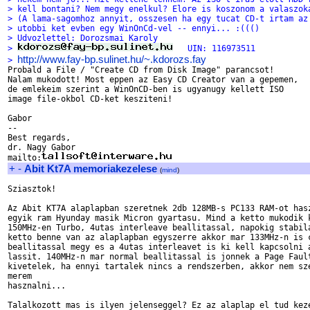
> kell bontani? Nem megy enelkul? Elore is koszonom a valaszok
> (A lama-sagomhoz annyit, osszesen ha egy tucat CD-t irtam az
> utobbi ket evben egy WinOnCd-vel -- ennyi... :((()
> Udvozlettel: Dorozsmai Karoly
> 
   UIN: 116973511
http://www.fay-bp.sulinet.hu/~.kdorozs.fay
> 

Probald a File / "Create CD from Disk Image" parancsot!

Nalam mukodott! Most eppen az Easy CD Creator van a gepemen,

de emlekeim szerint a WinOnCD-ben is ugyanugy kellett ISO

image file-okbol CD-ket kesziteni!

Gabor

-- 

Best regards,

dr. Nagy Gabor

mailto:
+
-
Abit Kt7A memoriakezelese
(
mind
)
Sziasztok!

Az Abit KT7A alaplapban szeretnek 2db 128MB-s PC133 RAM-ot hasz
egyik ram Hyunday masik Micron gyartasu. Mind a ketto mukodik k
150MHz-en Turbo, 4utas interleave beallitassal, napokig stabila
ketto benne van az alaplapban egyszerre akkor mar 133MHz-n is c
beallitassal megy es a 4utas interleavet is ki kell kapcsolni a
lassit. 140MHz-n mar normal beallitassal is jonnek a Page Fault
kivetelek, ha ennyi tartalek nincs a rendszerben, akkor nem sze
merem

hasznalni...

Talalkozott mas is ilyen jelenseggel? Ez az alaplap el tud keze