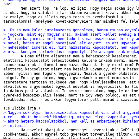

buzi.

	Nem azert lop, ha lop, ez igaz. Hogy megis sokan igy latjak annak az 

az oka, hogy ha valakit a tarsadalom valamiert kizar, akkor nag
az eselye, hogy az illeto egyeb teren is szembefordul a 

tarsadalommal (amelynek kovetkezmenyeiert mar mindket fel felel
>  Es en nem kulon jutalmazasra gondoltam, hanem csupan egyenl
> jogokra, mint egy magyar srac, akinek azert kellet evekig a 
> Office-ba jarnia, mert nem tudott siman osszehazasodni egy a
> novel, hanem az angol baratjaval elt egyutt, es azt ugyebar
> nehezebben ismerik el, mint hazastarsi kapcsolatot, nem kapo
> olyan konnyen tartozkodasi engedelyt. (De a vegen csak megka

	A Home Office eljarasat nem a behazasodok kezelesehez, hanem az 

elettarsi kapcsolatot letesitokehez kellene inkabb merni, mivel
homoszexualisok tudtommal nem hazasodhatnak. Hogy miert nem? Es
elettarsi kapcsolatot miert nem kezelik ugyanugy, mint a hazass
Ebben nyilvan nem fogunk megegyezni. Nezzuk a gyerek oldalarol 
dolgot. En ugy gondolom, hogy a gyereknek mindket nemu szulo 

szeretetere tartosan szuksege van, hogy kiteljesedhessen, ezt a
elvaltak es a gyermeket egyedul nevelok is megerositik. Ez (is)
fajdalmas pont a valasban. Te persze mondhatod, hogy te orulnel
gyereked homoszexualis lenne, mert te igy vagy boldog, es ezt a
tovabbadni neki, - es akkor (egyenlore) patt, marad a szavazas.
> Nagyon sok olyan heteroszexualis kapcsolat van, ahol a gyere
> cel - ok is betegek? Mindaddig, mig van eleg szaporulat gyer
> akaro hetero kapcsolatokbol, nem kell az emberiseget kihalas
> felteni.

	Ha novelni akarjuk a nepesseget, bevezetjuk a GyES-t (Ratko), ha 

csokkenteni, akkor egynel tobb gyereket torvenyileg tiltunk (Ki
Mint a csirketenyeszet, csak attetelesebb a kontroll. A 
