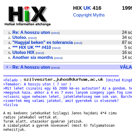
HIX
UK
416
199
Copyright Myths
.
Re: A hosszu uton
24 
1
(
mind
)
.
Utolso.
34 
2
(
mind
)
.
"Hagyjal beken" es tolerancia
87 
3
(
mind
)
.
*** HIX UK *** #410
5 
4
(
mind
)
.
Utolso HIX
16 
5
(
mind
)
.
Another six months
14 
6
(
mind
)
+
-
Re: A hosszu uton
VÁLA
(
mind
)
>=======================================================
>Felado : 
 [United King
>Temakor: A hosszu uton ( 7 sor )
>Mit lehet csinalni egy kb 2000 km-es autouton? Az a gondom, h
>megynuk haza, akkor a 4 es 7 eves lanyom szegeny igen fog sze
>olvasni ugye nehezen lehet, jateklehetoseg nem sok van. Barch
>ismertek meg valami jatekot, amit gyerekek is elveznek?
>Szilva
A mi kedvenc jatekunkat Szilagyi Janos hajdani 4*4 cimu

radios jatekabol vettuk at.

Turak alatt, utazaskor gyakran jatszuk.

A szabalyokat a gyerek novesevel (most 6) folyamatosan

nehezitjuk.
