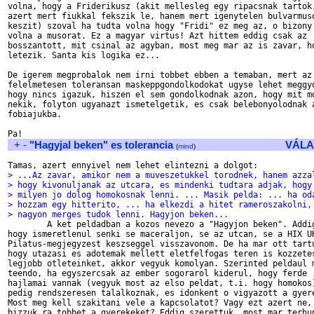
volna, hogy a Friderikusz (akit mellesleg egy ripacsnak tartok,
azert mert fiukkal fekszik le, hanem mert igenytelen bulvarmuso
keszit) szoval ha tudta volna hogy "Fridi" ez meg az, o bizony 
volna a musorat. Ez a magyar virtus! Azt hittem eddig csak az 

bosszantott, mit csinal az agyban, most meg mar az is zavar, ho
letezik. Santa kis logika ez...

De igerem megprobalok nem irni tobbet ebben a temaban, mert az 
felelmetesen toleransan maskeppgondolkodokat ugyse lehet meggyo
hogy nincs igazuk, hiszen el sem gondolkodnak azon, hogy mit mo
nekik, folyton ugyanazt ismetelgetik, es csak belebonyolodnak a
fobiajukba.

+
-
"Hagyjal beken" es tolerancia
VÁLA
(
mind
)
> ...Az zavar, amikor nem a muveszetukkel torodnek, hanem azza
> hogy kivonuljanak az utcara, es mindenki tudtara adjak, hogy
> milyen jo dolog homokosnak lenni. ... Masik pelda: ... ha od
> hozzam egy hitterito, ... ha elkezdi a hitet rameroszakolni,
> nagyon merges tudok lenni. Hagyjon beken...

	A ket peldadban a kozos nevezo a "Hagyjon beken". Addig rendben van, 

hogy ismeretlenul senki se maceraljon, se az utcan, se a HIX UK
Pilatus-megjegyzest keszseggel visszavonom. De ha mar ott tartu
hogy utazasi es adotemak mellett eletfelfogas teren is kozzetes
legjobb otleteinket, akkor vegyuk komolyan. Szerinted peldaul m
teendo, ha egyszercsak az ember sogorarol kiderul, hogy ferde 

hajlamai vannak (vegyuk most az elso peldat, t.i. hogy homokos)
pedig rendszeresen talalkoznak, es idonkent o vigyazott a gyere
Most meg kell szakitani vele a kapcsolatot? Vagy ezt azert ne, 
bizzuk ra tobbet a gyerekeket? Eddig szerettuk, most mar terhun