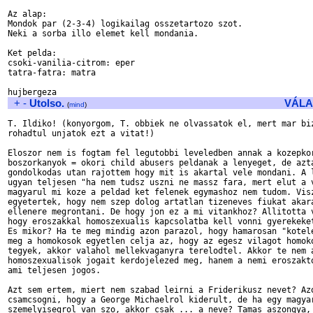
Az alap:

Mondok par (2-3-4) logikailag osszetartozo szot.

Neki a sorba illo elemet kell mondania.

Ket pelda:

csoki-vanilia-citrom: eper

tatra-fatra: matra

+
-
Utolso.
VÁLA
(
mind
)
T. Ildiko! (konyorgom, T. obbiek ne olvassatok el, mert mar biz
rohadtul unjatok ezt a vitat!)

Eloszor nem is fogtam fel legutobbi leveledben annak a kozepkor
boszorkanyok = okori child abusers peldanak a lenyeget, de azta
gondolkodas utan rajottem hogy mit is akartal vele mondani. A l
ugyan teljesen "ha nem tudsz uszni ne massz fara, mert elut a v
magyarul mi koze a peldad ket felenek egymashoz nem tudom. Visz
egyetertek, hogy nem szep dolog artatlan tizeneves fiukat akara
ellenere megrontani. De hogy jon ez a mi vitankhoz? Allitotta v
hogy eroszakkal homoszexualis kapcsolatba kell vonni gyerekeket
Es mikor? Ha te meg mindig azon parazol, hogy hamarosan "kotele
meg a homokosok egyetlen celja az, hogy az egesz vilagot homoko
tegyek, akkor valahol mellekvaganyra terelodtel. Akkor te nem a
homoszexualisok jogait kerdojelezed meg, hanem a nemi eroszakto
ami teljesen jogos.

Azt sem ertem, miert nem szabad leirni a Friderikusz nevet? Azo
csamcsogni, hogy a George Michaelrol kiderult, de ha egy magyar
szemelyisegrol van szo, akkor csak ... a neve? Tamas aszongya, 