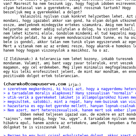
van? Masreszt ha nem teszunk igy, hogy fogjuk idoben eszrevenni
olyan hatassal van a gyerekekre, amit rossznak tartunk? Hogy 

beszeljuk meg a gyerekekkel a dolgot?

	Valaszolni nyilvan csak konkret helyzetben lehet. Azt akarom

mondani, hogy igazabol akkor van gond, ha olyan dolgok utkoznek
ossze, amelyeknek mindegyike ertekes szamunkra. Amig nem kerul 
helyzetbe az ember addig sulytalan a dolog, ha viszont eloall, 
nem lehet kiterni elole. Gondolom mindenki el tud kepzelni maga
megfelelo peldat, ha az enyem mondvacsinaltnak tunne, es ha osz
bele is gondol, akkor talan nem tunik olyan egyszerunek az eges
Mert a vitanak nem az az erdemi resze, hogy akarok-e homokos le
hanem hogy hogyan viszonyulok a masikhoz, ha o az.

(Z Ildikonak:) A tolerancia nem lehet kozony, inkabb turesnek 

mondanam. Valamit, ami bant vagy zavar toleralok, erot veszek 

magamon, egy cel erdekeben. Meg ilyen minimalis megfogalmazasba
egy kis lelki erofeszitest jelent, de mint mar mondtam, en enne
pozitivabb dolgot ertek tolerancian.

> szeretnem megkerdezni, ki hiszi azt, hogy a nagyerdemu heter
> a tarsadalom moralis alapkovei? Hany szexualisan "normalis" 
> utik-verik a gyerekeket (akiket jo allampolgarokhoz hiven me
> megszultek, satobbi), mint a repat, hany nem-buzinak van vis
> hazastarsa es egy-ket gyereke mellett, hanyan lopnak-csalnak
> Nem azert, mert heteroszexualisok, hanem mert sok ember ilye

	Ebben neked teljesen igazad van, de ezekre en azt mondonam hogy 

"sajnos", nem pedig, hogy "na, ugye". A tarsadalom nyilvan nem 
hibakra epul, hanem azokra az ertekekre, amelyek fenyeben a fen
dolgokat te is visszasnak latod.

> Bezzeg ha egy buzi csinal erkolcstelen dolgot, akkor azert c