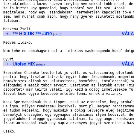
tarsadalomban a kozos nevezo tenyleg nem sokkal tobb ennel, de 
te is biztos ugy gondolod, hogy tobbrol van itt szo. Annak 

megitelese, hogy egy _szandekosan_ termeketlen kapcsolat jo-e v
sem, nem mulhat csak azon, hogy hany gyerek szuletett mostanaba
faluban.

+
-
*** HIX UK *** #410
VÁLA
(
mind
)
Kedves Ildiko,

Nem lehetne abbahagyni ezt a 'tolerans maskeppgondolkodo' dolgo
+
-
Utolso HIX
VÁLA
(
mind
)
Szerintem Charmko levele tok jo volt, es valoszinuleg elertunk 
pontra, hogy tisztan latszik: egyik tabor (kozombosok, megertoe
homo/biszexualisok vs. elutasitoak, homofobok, intoleransak) se
elfogadni a masik tabor erveit. Szerintem az legtobb ervet (min
csoportet) mar leirta valaki, igy kezd a dolog ismetlesekbe ful
Szoval kezd egyre kevesebb ertelme lenni ennek a vitanak.

Kosz Spermabanknak is a tippet, csak az erdekelne, hogy probalt
Ha igen, milyen rendszamu kocsival? Mert pl. magyar rendszamuva
el tudom kepzelni, hogy mukodik a dolog (elvegre eleg legitimen
barmelyik orszagbol egy egynapos atruccanas ilyen kocsival, de 
jegyeladokent elegge gyanusnak talalnam, ha egy angol rendszamu
franciaorszagbol csak egy napra ervenyes jegyet szeretne a haza
Csako,
