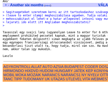
+
-
Another six months
VÁLA
(
mind
)
> Segitsegeteket szeretnem kerni az itt tartozkodashoz szukseg
> (leave to enter stamp) meghoszzabitasa ugyeben. Tudja valaki
> mehosszabitast el lehet-e a hatar atlepesnel intezni vagy mu
> lejarati ido elott itt Angliaban meghosszabitatni?
> 
Tavasszal egy svajci lany (ugyanolyan Leave to enter for 6 mths
employment prohibited pecsetet kapnak, mint a magyar turistak -
eygebkent feketen dolgozott) siman megkapta az ujabb feleves pe
egy egynapos franciaorszagi atruccanasbol visszajovet, pedig a 
bevandorlasi tiszt utalt ra, hogy tudja, mirol van szo. Ha mash
nem, akkor talan igy mukodik.

AGYKONTROLL
ALLAT
AUTO
AZSIA
BUDAPEST
CODER
DOS
HIRMONDO
HIXDVD
HUDOM
HUNGARY
JATEK
KEP
KONYH
MOBIL
MOKA
MOZAIK
NARANCS
NARANCS1
NY
NYELV
OTT
TANC
TIPP
TUDOMANY
UK
UTAZAS
UTLEVEL
VITA
WEBMES