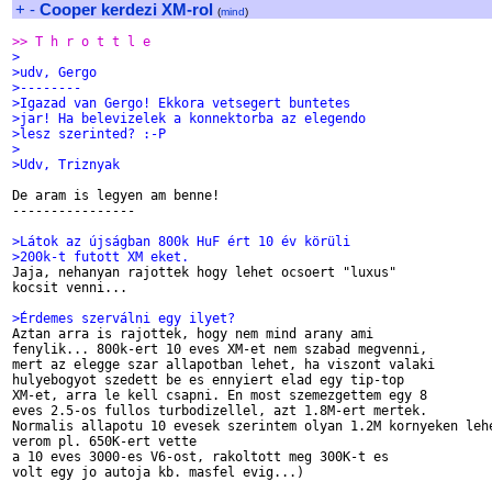
+
-
Cooper kerdezi XM-rol
(
mind
)
>> T h r o t t l e
>
>udv, Gergo
>--------
>Igazad van Gergo! Ekkora vetsegert buntetes
>jar! Ha belevizelek a konnektorba az elegendo
>lesz szerinted? :-P
>
>Udv, Triznyak
De aram is legyen am benne!

----------------

>Látok az újságban 800k HuF ért 10 év körüli
>200k-t futott XM eket.

Jaja, nehanyan rajottek hogy lehet ocsoert "luxus"

kocsit venni...

>Érdemes szerválni egy ilyet? 

Aztan arra is rajottek, hogy nem mind arany ami 

fenylik... 800k-ert 10 eves XM-et nem szabad megvenni,

mert az elegge szar allapotban lehet, ha viszont valaki

hulyebogyot szedett be es ennyiert elad egy tip-top 

XM-et, arra le kell csapni. En most szemezgettem egy 8 

eves 2.5-os fullos turbodizellel, azt 1.8M-ert mertek. 

Normalis allapotu 10 evesek szerintem olyan 1.2M kornyeken lehe
verom pl. 650K-ert vette 

a 10 eves 3000-es V6-ost, rakoltott meg 300K-t es 

volt egy jo autoja kb. masfel evig...) 
