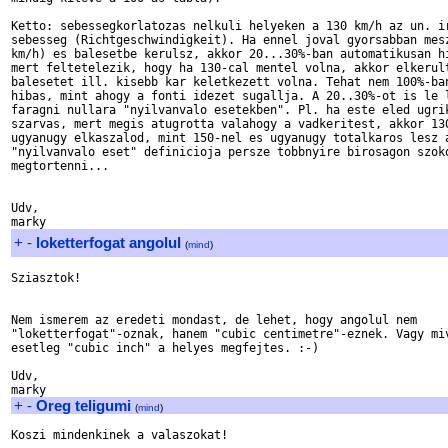
Ketto: sebessegkorlatozas nelkuli helyeken a 130 km/h az un. ir
sebesseg (Richtgeschwindigkeit). Ha ennel joval gyorsabban mesz
km/h) es balesetbe kerulsz, akkor 20...30%-ban automatikusan hi
mert feltetelezik, hogy ha 130-cal mentel volna, akkor elkerult
balesetet ill. kisebb kar keletkezett volna. Tehat nem 100%-ban
hibas, mint ahogy a fonti idezet sugallja. A 20..30%-ot is le l
faragni nullara "nyilvanvalo esetekben". Pl. ha este eled ugrik
szarvas, mert megis atugrotta valahogy a vadkeritest, akkor 130
ugyanugy elkaszalod, mint 150-nel es ugyanugy totalkaros lesz a
"nyilvanvalo eset" definicioja persze tobbnyire birosagon szoko
megtortenni...

Udv,

+
-
loketterfogat angolul
(
mind
)
Sziasztok!

Nem ismerem az eredeti mondast, de lehet, hogy angolul nem

"loketterfogat"-oznak, hanem "cubic centimetre"-eznek. Vagy miv
esetleg "cubic inch" a helyes megfejtes. :-)

Udv,

+
-
Oreg teligumi
(
mind
)
Koszi mindenkinek a valaszokat!
