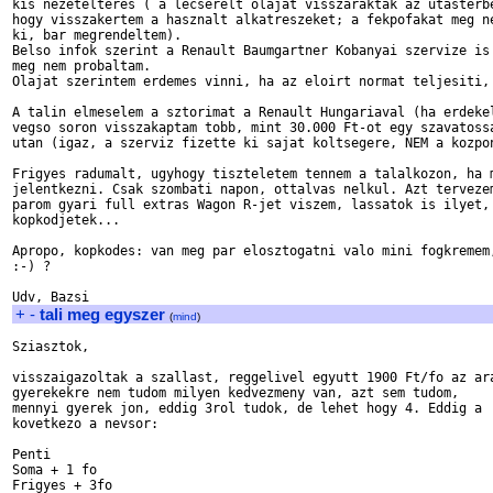
kis nezetelteres ( a lecserelt olajat visszaraktak az utasterbe
hogy visszakertem a hasznalt alkatreszeket; a fekpofakat meg ne
ki, bar megrendeltem).

Belso infok szerint a Renault Baumgartner Kobanyai szervize is 
meg nem probaltam.

Olajat szerintem erdemes vinni, ha az eloirt normat teljesiti, 
A talin elmeselem a sztorimat a Renault Hungariaval (ha erdekel
vegso soron visszakaptam tobb, mint 30.000 Ft-ot egy szavatossa
utan (igaz, a szerviz fizette ki sajat koltsegere, NEM a kozpon
Frigyes radumalt, ugyhogy tiszteletem tennem a talalkozon, ha m
jelentkezni. Csak szombati napon, ottalvas nelkul. Azt tervezem
parom gyari full extras Wagon R-jet viszem, lassatok is ilyet, 
kopkodjetek...

Apropo, kopkodes: van meg par elosztogatni valo mini fogkremem,
:-) ?

+
-
tali meg egyszer
(
mind
)
Sziasztok,

visszaigazoltak a szallast, reggelivel egyutt 1900 Ft/fo az ara
gyerekekre nem tudom milyen kedvezmeny van, azt sem tudom, 

mennyi gyerek jon, eddig 3rol tudok, de lehet hogy 4. Eddig a 

kovetkezo a nevsor:

Penti

Soma + 1 fo

Frigyes + 3fo
