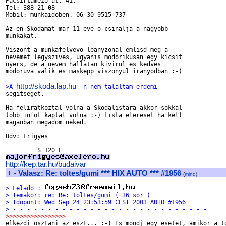
Pacsirtamezo ut. 41.

Tel: 388-21-08

Mobil: munkaidoben. 06-30-9515-737

Az en Skodamat mar 11 eve o csinalja a nagyobb

munkakat.

Viszont a munkafelvevo leanyzonal emlisd meg a

nevemet legyszives, ugyanis modorikusan egy kicsit

nyers, de a nevem hallatan kivirul es kedves

modoruva valik es maskepp viszonyul iranyodban :-)

http://skoda.lap.hu
>A 
 -n nem talaltam erdemi

segitseget.

Ha feliratkoztal volna a Skodalistara akkor sokkal

tobb infot kaptal volna :-) Lista elereset ha kell

maganban megadom neked.

Udv: Frigyes

http://kep.tar.hu/budaivar
+
-
Valasz: Re: toltes/gumi *** HIX AUTO *** #1956
(
mind
)
> Felado : 
> Temakor: re: Re: toltes/gumi ( 36 sor )
> Idopont: Wed Sep 24 23:53:59 CEST 2003 AUTO #1956
> - - - - - - - - - - - - - - - - - - - - - - - - - - - -
>>>>>>>>>>>>>>>>>

elkezdi osztani az eszt... :-( Es mondj egy esetet, amikor a to