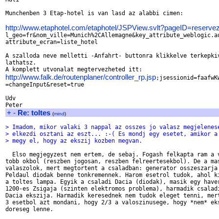
Munchenben 3 Etap-hotel is van lasd az alabbi cimen:

http://www.etaphotel.com/etaphotel/JSPView.svlt?pageID=reservez

l_geo=fr&nom_ville=Munich%2CAllemagne&key_attribute_weblogic.au
attribute_ecran=liste_hotel

A szalloda neve melletti -Anfahrt- buttonra klikkelve terkepkiv
lathatsz.

http://www.falk.de/routenplaner/controller_rp.jsp
;jsessionid=faafwKw
=changeInput&reset=true

Udv

+
-
Re: toltes
(
mind
)
> Imadom, mikor valaki 3 nappal az osszes jo valasz megjelenes
> elkezdi osztani az eszt... :-( Es mondj egy esetet, amikor a
> megy el, hogy az ekszij kozben megvan.
  Elso megjegyzest nem ertem, de sebaj. Fogash felkapta ram a v
tobb okbol (reszben jogosan, reszben felreertesekbol). De a mas
valaszolok, mert megtortent a csaladban: generator osszeszarja 
Peldaul diodak benne tonkremennek. Harom esetrol tudok, ahol ki
a toltes lampa. Egyik a csaladi Dacia (diodak), masik egy haver
1200-es Zsigaja (szinten elektromos problema), harmadik csaladi
Dacia ekszija. Harmadik keresednek nem tudok eleget tenni, mert
3 esetbol azt mondani, hogy 2/3 a valoszinusege, hogy *nem* eks
doreseg lenne.
