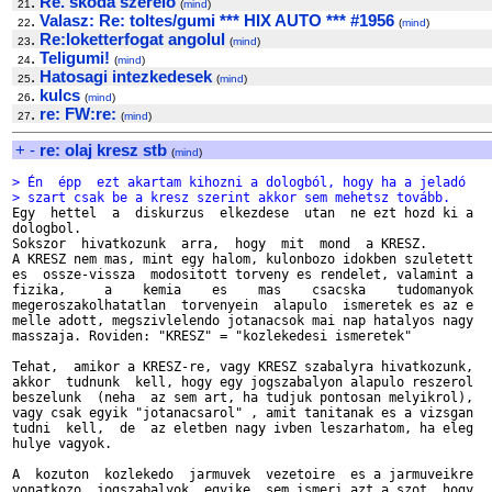
.
Re. skoda szerelo
21
(
mind
)
.
Valasz: Re: toltes/gumi *** HIX AUTO *** #1956
22
(
mind
)
.
Re:loketterfogat angolul
23
(
mind
)
.
Teligumi!
24
(
mind
)
.
Hatosagi intezkedesek
25
(
mind
)
.
kulcs
26
(
mind
)
.
re: FW:re:
27
(
mind
)
+
-
re: olaj kresz stb
(
mind
)
> Én  épp  ezt akartam kihozni a dologból, hogy ha a jeladó
> szart csak be a kresz szerint akkor sem mehetsz tovább.

Egy  hettel  a  diskurzus  elkezdese  utan  ne ezt hozd ki a

dologbol.

Sokszor  hivatkozunk  arra,  hogy  mit  mond  a KRESZ.

A KRESZ nem mas, mint egy halom, kulonbozo idokben szuletett

es  ossze-vissza  modositott torveny es rendelet, valamint a

fizika,     a    kemia    es    mas    csacska    tudomanyok

megeroszakolhatatlan  torvenyein  alapulo  ismeretek es az e

melle adott, megszivlelendo jotanacsok mai nap hatalyos nagy

masszaja. Roviden: "KRESZ" = "kozlekedesi ismeretek"

Tehat,  amikor a KRESZ-re, vagy KRESZ szabalyra hivatkozunk,

akkor  tudnunk  kell, hogy egy jogszabalyon alapulo reszerol

beszelunk  (neha  az sem art, ha tudjuk pontosan melyikrol),

vagy csak egyik "jotanacsarol" , amit tanitanak es a vizsgan

tudni  kell,  de  az eletben nagy ivben leszarhatom, ha eleg

hulye vagyok.

A  kozuton  kozlekedo  jarmuvek  vezetoire  es a jarmuveikre

vonatkozo  jogszabalyok  egyike  sem ismeri azt a szot, hogy
