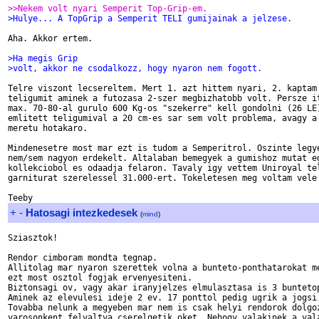
>>Nekem volt nyari Semperit Top-Grip-em.
>Hulye... A TopGrip a Semperit TELI gumijainak a jelzese.
Aha. Akkor ertem.

>Ha megis Grip
>volt, akkor ne csodalkozz, hogy nyaron nem fogott.
Telre viszont lecsereltem. Mert 1. azt hittem nyari, 2. kaptam 
teligumit aminek a futozasa 2-szer megbizhatobb volt. Persze it
max. 70-80-al gurulo 600 Kg-os "szekerre" kell gondolni (26 LE)
emlitett teligumival a 20 cm-es sar sem volt problema, avagy a 
meretu hotakaro.

Mindenesetre most mar ezt is tudom a Semperitrol. Oszinte legye
nem/sem nagyon erdekelt. Altalaban bemegyek a gumishoz mutat eg
kollekciobol es odaadja felaron. Tavaly igy vettem Uniroyal tel
garniturat szerelessel 31.000-ert. Tokeletesen meg voltam vele 
+
-
Hatosagi intezkedesek
(
mind
)
Sziasztok!

Rendor cimboram mondta tegnap.

Allitolag mar nyaron szerettek volna a bunteto-ponthatarokat me
ezt most osztol fogjak ervenyesiteni.

Biztonsagi ov, vagy akar iranyjelzes elmulasztasa is 3 buntetop
Aminek az elevulesi ideje 2 ev. 17 ponttol pedig ugrik a jogsi.
Tovabba nelunk a megyeben mar nem is csak helyi rendorok dolgoz
varosonkent felvaltva cserelgetik oket. Nehogy valakinek a vala