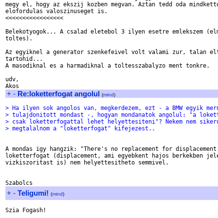
megy el, hogy az ekszij kozben megvan. Aztan tedd oda mindketto
elofordulas valoszinuseget is.

<<<<<<<<<<<<<<<<<

Belekotyogok... A csalad eletebol 3 ilyen esetre emlekszem (elm
toltes).

Az egyiknel a generator szenkefeivel volt valami zur, talan elt
tartohid...

A masodiknal es a harmadiknal a toltesszabalyzo ment tonkre.

udv,

+
-
Re:loketterfogat angolul
(
mind
)
> Ha ilyen sok angolos van, megkerdezem, ezt - a BMW egyik mer
> tulajdonitott mondast -, hogyan mondanatok angolul: "a loket
> csak loketterfogattal lehet helyettesiteni"? Nekem nem siker
> megtalalnom a "loketterfogat" kifejezest..
A mondas igy hangzik: "There's no replacement for displacement.
loketterfogat (displacement, ami egyebkent hajos berkekben jele
vizkiszoritast is) nem helyettesitheto semmivel.

+
-
Teligumi!
(
mind
)
Szia Fogash!
