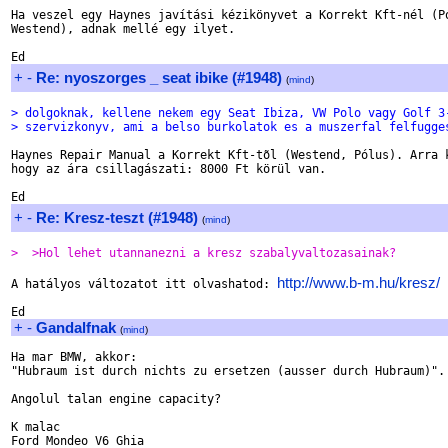
Ha veszel egy Haynes javítási kézikönyvet a Korrekt Kft-nél (Pó
Westend), adnak mellé egy ilyet.

+
-
Re: nyoszorges _ seat ibike (#1948)
(
mind
)
> dolgoknak, kellene nekem egy Seat Ibiza, VW Polo vagy Golf 3
> szervizkonyv, ami a belso burkolatok es a muszerfal felfugge
Haynes Repair Manual a Korrekt Kft-tõl (Westend, Pólus). Arra k
hogy az ára csillagászati: 8000 Ft körül van.

+
-
Re: Kresz-teszt (#1948)
(
mind
)
>  >Hol lehet utannanezni a kresz szabalyvaltozasainak?
http://www.b-m.hu/kresz/
A hatályos változatot itt olvashatod: 
+
-
Gandalfnak
(
mind
)
Ha mar BMW, akkor: 

"Hubraum ist durch nichts zu ersetzen (ausser durch Hubraum)".

Angolul talan engine capacity?

K malac
