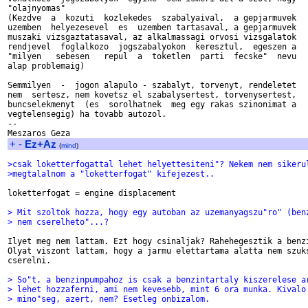
"olajnyomas"

(Kezdve  a  kozuti  kozlekedes  szabalyaival,  a gepjarmuvek

uzemben  helyezesevel  es  uzemben tartasaval, a gepjarmuvek

muszaki vizsgaztatasaval, az alkalmassagi orvosi vizsgalatok

rendjevel  foglalkozo  jogszabalyokon  keresztul,  egeszen a

"milyen   sebesen   repul  a  toketlen  parti  fecske"  nevu

alap problemaig)

Semmilyen  -  jogon alapulo - szabalyt, torvenyt, rendeletet

nem  sertesz, nem kovetsz el szabalysertest, torvenysertest,

buncselekmenyt  (es  sorolhatnek  meg egy rakas szinonimat a

vegtelensegig) ha tovabb autozol.

--

+
-
Ez+Az
(
mind
)
>csak loketterfogattal lehet helyettesiteni"? Nekem nem sikeru
>megtalalnom a "loketterfogat" kifejezest..
loketterfogat = engine displacement

> Mit szoltok hozza, hogy egy autoban az uzemanyagszu"ro" (ben
> nem cserelheto"...?
Ilyet meg nem lattam. Ezt hogy csinaljak? Rahehegesztik a benzi
Olyat viszont lattam, hogy a jarmu elettartama alatta nem szuks
cserelni. 

> So"t, a benzinpumpahoz is csak a benzintartaly kiszerelese a
> lehet hozzaferni, ami nem kevesebb, mint 6 ora munka. Kivalo
> mino"seg, azert, nem? Esetleg onbizalom.