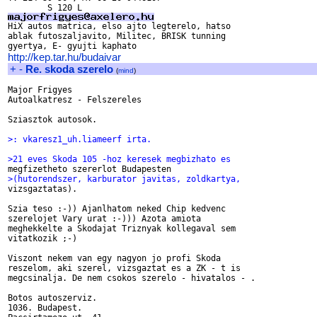
ablak futoszaljavito, Militec, BRISK tunning

http://kep.tar.hu/budaivar
+
-
Re. skoda szerelo
(
mind
)
Major Frigyes

Autoalkatresz - Felszereles

Sziasztok autosok.

>: vkaresz1_uh.liameerf irta.
>21 eves Skoda 105 -hoz keresek megbizhato es
>(hutorendszer, karburator javitas, zoldkartya,

vizsgaztatas).

Szia teso :-)) Ajanlhatom neked Chip kedvenc

szerelojet Vary urat :-))) Azota amiota

meghekkelte a Skodajat Triznyak kollegaval sem

vitatkozik ;-)

Viszont nekem van egy nagyon jo profi Skoda

reszelom, aki szerel, vizsgaztat es a ZK - t is

megcsinalja. De nem csokos szerelo - hivatalos - .

Botos autoszerviz.

1036. Budapest.
