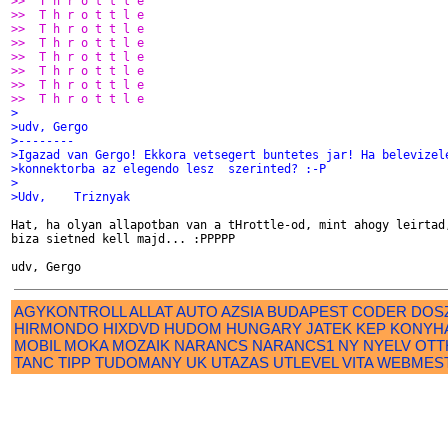
>>  T h r o t t l e
>>  T h r o t t l e
>>  T h r o t t l e
>>  T h r o t t l e
>>  T h r o t t l e
>>  T h r o t t l e
>>  T h r o t t l e
>>  T h r o t t l e
>
>udv, Gergo
>--------
>Igazad van Gergo! Ekkora vetsegert buntetes jar! Ha belevizel
>konnektorba az elegendo lesz  szerinted? :-P
>
>Udv,    Triznyak
Hat, ha olyan allapotban van a tHrottle-od, mint ahogy leirtad,
biza sietned kell majd... :PPPPP

AGYKONTROLL
ALLAT
AUTO
AZSIA
BUDAPEST
CODER
DOS
HIRMONDO
HIXDVD
HUDOM
HUNGARY
JATEK
KEP
KONYH
MOBIL
MOKA
MOZAIK
NARANCS
NARANCS1
NY
NYELV
OTT
TANC
TIPP
TUDOMANY
UK
UTAZAS
UTLEVEL
VITA
WEBMES