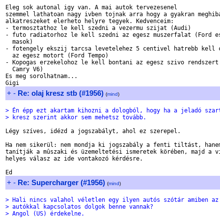
Eleg sok autonal igy van. A mai autok tervezesenel 

szemmel lathatoan nagy ivben tojnak arra hogy a gyakran meghiba
alkatreszeket elerheto helyre tegyek. Kedvenceim:

- termosztathoz le kell szedni a vezermu szijat (Audi)

- futo radiatorhoz le kell szedni az egesz muszerfalat (Ford es
  masok)

- fotengely ekszij tarcsa levetelehez 5 centivel hatrebb kell c
  az egesz motort (Ford Tempo)

- Kopogas erzekelohoz le kell bontani az egesz szivo rendszert 
  Camry V6)

Es meg sorolhatnam...

+
-
Re: olaj kresz stb (#1956)
(
mind
)
> Én épp ezt akartam kihozni a dologból, hogy ha a jeladó szar
> kresz szerint akkor sem mehetsz tovább.
Légy szíves, idézd a jogszabályt, ahol ez szerepel.

Ha nem sikerül: nem mondja ki jogszabály a fenti tiltást, hanem
tanítják a mûszaki és üzemeltetési ismeretek körében, majd a vi
helyes válasz az ide vontakozó kérdésre.

+
-
Re: Supercharger (#1956)
(
mind
)
> Hali nincs valahol véletlen egy ilyen autós szótár amiben az
> autókkal kapcsolatos dolgok benne vannak?
> Angol (US) érdekelne.