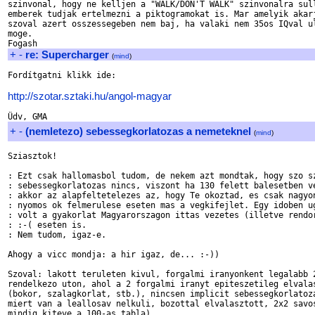
szinvonal, hogy ne kelljen a "WALK/DON'T WALK" szinvonalra sull
emberek tudjak ertelmezni a piktogramokat is. Mar amelyik akarj
szoval azert osszessegeben nem baj, ha valaki nem 35os IQval ul
moge.

+
-
re: Supercharger
(
mind
)
Fordítgatni klikk ide:

http://szotar.sztaki.hu/angol-magyar
+
-
(nemletezo) sebessegkorlatozas a nemeteknel
(
mind
)
Sziasztok!

: Ezt csak hallomasbol tudom, de nekem azt mondtak, hogy szo sz
: sebessegkorlatozas nincs, viszont ha 130 felett balesetben ve
: akkor az alapfeltetelezes az, hogy Te okoztad, es csak nagyon
: nyomos ok felmerulese eseten mas a vegkifejlet. Egy idoben ug
: volt a gyakorlat Magyarorszagon ittas vezetes (illetve rendor
: :-( eseten is.

: Nem tudom, igaz-e.

Ahogy a vicc mondja: a hir igaz, de... :-))

Szoval: lakott teruleten kivul, forgalmi iranyonkent legalabb 2
rendelkezo uton, ahol a 2 forgalmi iranyt epiteszetileg elvalas
(bokor, szalagkorlat, stb.), nincsen implicit sebessegkorlatoza
miert van a leallosav nelkuli, bozottal elvalasztott, 2x2 savos
mindig kiteve a 100-as tabla).
