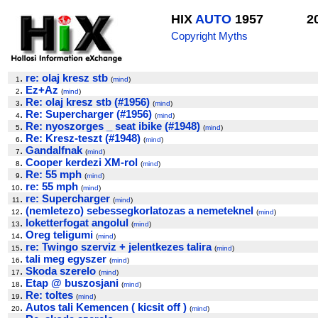
HIX
AUTO
1957
2
Copyright Myths
.
re: olaj kresz stb
1
(
mind
)
.
Ez+Az
2
(
mind
)
.
Re: olaj kresz stb (#1956)
3
(
mind
)
.
Re: Supercharger (#1956)
4
(
mind
)
.
Re: nyoszorges _ seat ibike (#1948)
5
(
mind
)
.
Re: Kresz-teszt (#1948)
6
(
mind
)
.
Gandalfnak
7
(
mind
)
.
Cooper kerdezi XM-rol
8
(
mind
)
.
Re: 55 mph
9
(
mind
)
.
re: 55 mph
10
(
mind
)
.
re: Supercharger
11
(
mind
)
.
(nemletezo) sebessegkorlatozas a nemeteknel
12
(
mind
)
.
loketterfogat angolul
13
(
mind
)
.
Oreg teligumi
14
(
mind
)
.
re: Twingo szerviz + jelentkezes talira
15
(
mind
)
.
tali meg egyszer
16
(
mind
)
.
Skoda szerelo
17
(
mind
)
.
Etap @ buszosjani
18
(
mind
)
.
Re: toltes
19
(
mind
)
.
Autos tali Kemencen ( kicsit off )
20
(
mind
)