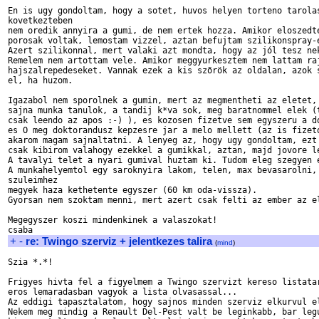
En is ugy gondoltam, hogy a sotet, huvos helyen torteno tarolas
kovetkezteben

nem oredik annyira a gumi, de nem ertek hozza. Amikor eloszedte
porosak voltak, lemostam vizzel, aztan befujtam szilikonspray-e
Azert szilikonnal, mert valaki azt mondta, hogy az jól tesz nek
Remelem nem artottam vele. Amikor meggyurkesztem nem lattam raj
hajszalrepedeseket. Vannak ezek a kis szõrök az oldalan, azok s
el, ha huzom.

Igazabol nem sporolnek a gumin, mert az megmentheti az eletet, 
sajna munka tanulok, a tandij k*va sok, meg baratnommel elek (t
csak leendo az apos :-) ), es kozosen fizetve sem egyszeru a do
es O meg doktorandusz kepzesre jar a melo mellett (az is fizeto
akarom magam sajnaltatni. A lenyeg az, hogy ugy gondoltam, ezt 
csak kibirom valahogy ezekkel a gumikkal, aztan, majd jovore le
A tavalyi telet a nyari gumival huztam ki. Tudom eleg szegyen e
A munkahelyemtol egy saroknyira lakom, telen, max bevasarolni, 
szuleimhez

megyek haza kethetente egyszer (60 km oda-vissza).

Gyorsan nem szoktam menni, mert azert csak felti az ember az el
Megegyszer koszi mindenkinek a valaszokat!

+
-
re: Twingo szerviz + jelentkezes talira
(
mind
)
Szia *.*!

Frigyes hivta fel a figyelmem a Twingo szervizt kereso listatar
eros lemaradasban vagyok a lista olvasassal...

Az eddigi tapasztalatom, hogy sajnos minden szerviz elkurvul el
Nekem meg mindig a Renault Del-Pest valt be leginkabb, bar legu