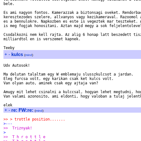
bele.

Es ami nagyon fontos. Kamerazzak a biztonsagi oveket. Rendorbac
keresztezodes szelere, allvanyos vagy kezikameraval. Razoomol a
es a bennulokre. Napkozben es este is vegeztek mar teszteket. A
is meg fogjak honositani. Aztan majd megy a sok feljelentolevel
Csodalkozni nem kell rajta. Az alig 6 honap latt beszedett tisz
milliardtol en is verszemet kapnek.

+
-
kulcs
(
mind
)
Udv Autosok!

Ma delutan talaltam egy W emblemaju slusszkulcsot a jardan.

Eleg furcsa volt, egy karikan csak ket kulcs volt.

Van olyan auto, aminek csak egy ajtaja van?

Amugy mit lehet csinalni a kulccsal, hogyan lehet megtudni, hog
Van valami azonosito, ami eldonti, hogy valoban a tulaj jelentk
+
-
re: FW:re:
(
mind
)
>> > trottle position.......
>---
>>  Triznyak!
>
>>  T h r o t t l e