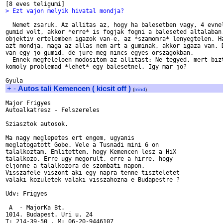
> Ezt vajon melyik hivatal mondja? 
  Nemet zsaruk. Az allitas az, hogy ha balesetben vagy, 4 evnel
gumid volt, akkor *erre* is fogjak fogni a baleseted altalaban.
objektiv ertelemben igazok van-e, az *szamomra* lenyegtelen. Ha
azt mondja, maga az allas nem art a guminak, akkor igaza van. D
van egy jo gumid, de jure meg nincs egyes orszagokban.

  Ennek megfeleloen modositom az allitast: Ne tegyed, mert bizt
komoly problemad *lehet* egy balesetnel. Igy mar jo?

+
-
Autos tali Kemencen ( kicsit off )
(
mind
)
Major Frigyes

Autoalkatresz - Felszereles

Sziasztok autosok.

Ma nagy meglepetes ert engem, ugyanis

meglatogatott Gobe. Vele a Tusnadi mini 6 on

talalkoztam. Emlitettem, hogy Kemencen lesz a HiX

talalkozo. Erre ugy megorult, erre a hirre, hogy

eljonne a talalkozora de szombati napon.

Visszafele viszont aki egy napra tenne tiszteletet

valaki kozuletek valaki visszahozna e Budapestre ?

Udv: Frigyes

 A  - MajorKa Bt.

1014. Budapest. Uri u. 24

T: 214-39-50 , M: 06-20-9446107
