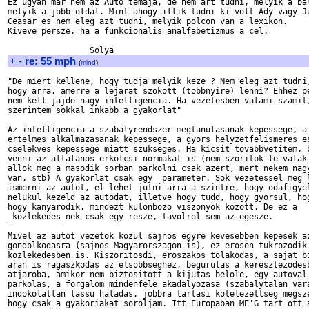
Ez ugyan mar nem az Auto temaja, de nem art tudni, melyik a bal
melyik a jobb oldal. Mint ahogy illik tudni ki volt Ady vagy Ju
Ceasar es nem eleg azt tudni, melyik polcon van a lexikon.

Kiveve persze, ha a funkcionalis analfabetizmus a cel.

+
-
re: 55 mph
(
mind
)
"De miert kellene, hogy tudja melyik keze ? Nem eleg azt tudni,
hogy arra, amerre a lejarat szokott (tobbnyire) lenni? Ehhez pe
nem kell jajde nagy intelligencia. Ha vezetesben valami szamit,
szerintem sokkal inkabb a gyakorlat"

Az intelligencia a szabalyrendszer megtanulasanak kepessege, a 
ertelmes alkalmazasanak kepessege, a gyors helyzetfelismeres es
cselekves kepessege miatt szukseges. Ha kicsit tovabbvetitem, b
venni az altalanos erkolcsi normakat is (nem szoritok le valaki
allok meg a masodik sorban parkolni csak azert, mert nekem nagy
van, stb) A gyakorlat csak egy  parameter. Sok vezetessel meg l
ismerni az autot, el lehet jutni arra a szintre, hogy odafigyel
nelukul kezeld az autodat, illetve hogy tudd, hogy gyorsul, hog
hogy kanyarodik, mindezt kulonbozo viszonyok kozott. De ez a

_kozlekedes_nek csak egy resze, tavolrol sem az egesze. 

Mivel az autot vezetok kozul sajnos egyre kevesebben kepesek az
gondolkodasra (sajnos Magyarorszagon is), ez erosen tukrozodik 
kozlekedesben is. Kiszoritosdi, eroszakos tolakodas, a sajat bi
aran is ragaszkodas az elsobbseghez, begurulas a keresztezodesb
atjaroba, amikor nem biztositott a kijutas belole, egy autoval 
parkolas, a forgalom mindenfele akadalyozasa (szabalytalan vara
indokolatlan lassu haladas, jobbra tartasi kotelezettseg megsze
hogy csak a gyakoriakat soroljam. Itt Europaban ME'G tart ott a