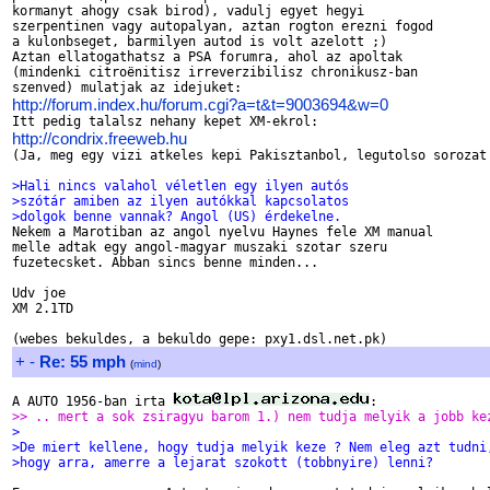
kormanyt ahogy csak birod), vadulj egyet hegyi 

szerpentinen vagy autopalyan, aztan rogton erezni fogod 

a kulonbseget, barmilyen autod is volt azelott ;)

Aztan ellatogathatsz a PSA forumra, ahol az apoltak 

(mindenki citroënitisz irreverzibilisz chronikusz-ban 

http://forum.index.hu/forum.cgi?a=t&t=9003694&w=0
http://condrix.freeweb.hu

(Ja, meg egy vizi atkeles kepi Pakisztanbol, legutolso sorozat 
>Hali nincs valahol véletlen egy ilyen autós
>szótár amiben az ilyen autókkal kapcsolatos
>dolgok benne vannak? Angol (US) érdekelne.

Nekem a Marotiban az angol nyelvu Haynes fele XM manual 

melle adtak egy angol-magyar muszaki szotar szeru 

fuzetecsket. Abban sincs benne minden...

Udv joe

XM 2.1TD

+
-
Re: 55 mph
(
mind
)
A AUTO 1956-ban irta 
>> .. mert a sok zsiragyu barom 1.) nem tudja melyik a jobb ke
>
>De miert kellene, hogy tudja melyik keze ? Nem eleg azt tudni
>hogy arra, amerre a lejarat szokott (tobbnyire) lenni?