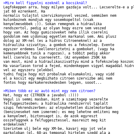
>Mire kell figyelni ezeknél a kocsiknál?

Legfokeppen arra, hogy milyen gazdaja volt... Lecserelte-e a pl
jat 60 ezrenkent. Ha 

normalis tulajtol szervizkonyvvel veszed, semmiben nem 

kulonboznek mondjuk egy sosemkopeltol (csak 

kenyelmesebbek ;)). Sokan remegnek a hidraulika 

rendszertol, pedig az olyan hogy eszre sem veszed

hogy van. Az hogy gumicsoveket neha illik cserelni 

gondolom nem ujdonsag egyetlen markanal sem. Ami plusz 

dolog az XM-nel (es a hidros Citroeneknel) az a 

hidraulika szivattyu, a gombok es a fekszelep. Evente 

egyszer erdemes leellenoriztetni a gomboket, (vagy ha 

kemenyebbnek tunik a rugozas), a tobbit pedig akkor 

kell cserelni ha csereerett. (Az enyemben 250K km

van most, mind a hidraulikaszivattyu mind a fofekszelep koszoni
Ha vasarlason torod a fejed, mindenkeppen vigyel magaddal hidro
vel az egyszeru jelekbol 

tudni fogja hogy mit probalnak elsumakolni, vagy vidd 

el a kocsit egy megbizhato citroen szervizbe ami nem 

fontos hogy markakereskedesben legyen, sooot...

>Miben több ez az autó mint egy nem citroen?

Hat, hogy ez CITROEN a javabol :))))

Vegul is semmi masban, mint a szamitogep vezerelte 

felfuggesztesben; a hidraulika rendszerrol taplalt 

szupi fekrendszerben; az elnyuhetetlen dizelmotorban 

(benzineseket nem ismerem); es meg lehetne emliteni meg 

a kenyelmet, biztonsagot is, de azok egyreszt 

osszefuggnek a felfuggesztessel, masreszt meg kit 

erdekelnek?

Szerintem ulj bele egy XM-be, kavarj egy jot vele 

parkoloban (pl. 60-as temponal hirtelen szedd ala a 
