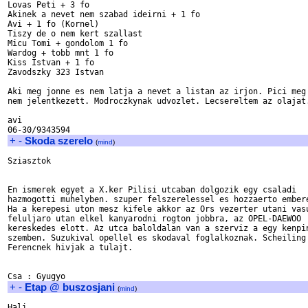
Lovas Peti + 3 fo

Akinek a nevet nem szabad ideirni + 1 fo

Avi + 1 fo (Kornel)

Tiszy de o nem kert szallast

Micu Tomi + gondolom 1 fo

Wardog + tobb mnt 1 fo

Kiss Istvan + 1 fo

Zavodszky 323 Istvan

Aki meg jonne es nem latja a nevet a listan az irjon. Pici meg 
nem jelentkezett. Modroczkynak udvozlet. Lecsereltem az olajat.
avi

+
-
Skoda szerelo
(
mind
)
Sziasztok

En ismerek egyet a X.ker Pilisi utcaban dolgozik egy csaladi

hazmogotti muhelyben. szuper felszerelessel es hozzaerto embere
Ha a kerepesi uton mesz kifele akkor az Ors vezerter utani vasu
feluljaro utan elkel kanyarodni rogton jobbra, az OPEL-DAEWOO

kereskedes elott. Az utca baloldalan van a szerviz a egy kenpin
szemben. Suzukival opellel es skodaval foglalkoznak. Scheiling

Ferencnek hivjak a tulajt.

+
-
Etap @ buszosjani
(
mind
)
Hali
