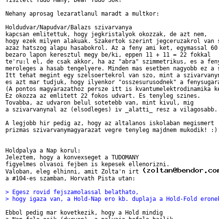
Tisztelt Tudo Many, Dear Tudo Sok! 

Nehany aprosag lezaratlanul maradt a multkor: 

Holdudvar/Napudvar/Balazs szivarvanya 

kapcsan emlitettuk, hogy jegkristalyok okozzak, de azt nem,

hogy ezek milyen alakuak. Szakertok szerint jegceruzakrol van s
azaz hatszog alapu hasabokrol. Az a feny ami ket, egymassal 60 
bezaro lapon keresztul megy be/ki, eppen 11 + 11 = 22 fokkal  

te'ru:l el, de csak akkor, ha az "abra" szimmetrikus, es a feny
meroleges a hasab tengelyere. Minden mas esetben nagyobb ez a s
Itt tehat megint egy szelsoertekrol van szo, mint a szivarvanyn
es azt mar tudjuk, hogy ilyenkor "osszesurusodnek" a fenysugara
(A pontos magyarazathoz persze itt is kvantumelektrodinamika ke
Ez okozza az emlitett 22 fokos udvart. Es tenyleg szines. 

Tovabba, az udvaron belul sotetebb van, mint kivul, mig 

a szivarvanynal az (elsodleges) iv _alatti_ resz a vilagosabb. 
A legjobb hir pedig az, hogy az altalanos iskolaban megismert 

prizmas szivarvanymagyarazat vegre tenyleg majdnem mukodik! :) 
Holdpalya a Nap korul: 

Jeleztem, hogy a konvexseget a TUDOMANY 

figyelmes olvasoi fejben is kepesek ellenorizni. 

Valoban, eleg elhinni, amit Zolta'n irt 
a #104-es szamban, Horvath Pista utan: 

> Egesz rovid fejszamolassal belathato,
> hogy igaza van, a Hold-Nap ero kb. duplaja a Hold-Fold erone
Ebbol pedig mar kovetkezik, hogy a Hold mindig 
