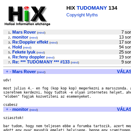
HIX
TUDOMANY
134
Copyright Myths
.
Mars Rover
7 s
1
(
mind
)
.
monitor
13 s
2
(
mind
)
.
Re:Doppler effekt
17 s
3
(
mind
)
.
Hold
94 s
4
(
mind
)
.
Fekete lyuk
25 s
5
(
mind
)
.
Re:feny doppler
19 s
6
(
mind
)
.
Re: *** TUDOMANY *** #133
9 s
7
(
mind
)
+
-
Mars Rover
VÁLA
(
mind
)
udv!

most julius 4.- en fog (kop kop kop) megerkezni a marsszonda. a
szeretnem kerdezni, hogy tudtok -e olyan internetes helyet, aho
"eloben" fogjak kozvetiteni az esemenyeket.

+
-
monitor
VÁLA
(
mind
)
sziasztok!

bar tudom, hogy nem teljesen ebbe a forumba tartozik, azert meg
adott egy gyar masodik emeleti helyisege, benne egy szamitogep.