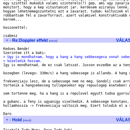
egy szinttel mukodik valami szinterelo(?) gep, ami ugy zavarja 
monitort, hogy a kep vitustancot jar. kerdesem aziranyu lenne, 
hogyan lehetnemegszuntetni ezt a zavarast. tudom: koltozzek el 
robbantsam fel a zavarforrast. azert valamivel konstruktivabb o
kernek...

koszonettel:

+
-
Re:Doppler effekt
VÁLA
(
mind
)
Kedves Bende!

> Ugy is mondhatnam, hogy a hang a hang sebbesege+a vonat sebe
> kozeledik hozzam.

Igy is mondhatnad, de ez csak latszat. Jusson eszedbe az a teny
kozegben (levego: 330m/s) a hang sebessege is allando. A hang c
frekvenciaju lesz, de a sebessege nem no meg. Gondolj csak arra
tortenik a hangsebesseg tullepesekor egy repuulogep eseteben! A
sem tortenne meg, ha a hang is a repulovel egyutt tudna gyorsul
a gubanc, a feny is ugyanigy viselkedik. A sebessege konstans, 
hullamhossza -> frekvenciaja valtozik meg. Ezert tolodik el a s
+
-
Hold
VÁLA
(
mind
)