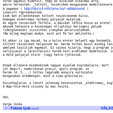
soran ugyanis kiderult, hogy az kivaloan alkalmas arra, 

amire terveztek: _toltott_ reszecskek mozgasanak modellezesere.
http://docs4.mht.bme.hu/~attila/ment/
A kepeket ( 
 ) 

sikerult reprodukalnom. 

Ezek ket ellentetesen toltott reszecskenek kulso, 

homogen elektromos terbeni palyajat mutatjak. 

Az egyik reszecsket felfele, a masikat lefele huzza az eroter, 
aminek hatasara a kozonseges elliptikus keringesi palyak 

(ideiglenesen) vizszintes iranyban polarizalodnak.

(Ne'mileg meglepo modon, mint azt Pe'ter emlitette.) 

Ez akkor is igy marad, ha a kulso eroter helyett egy harmadik, 
toltott reszecsket helyezunk be. Harom toltes kozul mindig lesz
amelyek taszitjak egymast. Ez sajnos kizarja, hogy a program je
verziojaval a (gravitacios) harom-test problemat modelezzuk, va
a Hold palyajat elore- (vagy hatra-)jelezzuk. 

Ennek ellenere mindenkinek nagyon ajanlom kiprobalasra, mert 

jol megirt, numerikusan preciz, gyors program, es 

harom (4, 5,...) toltes legalabb annyira valtozatos 

mozgasokat eredmenyez, mint a sima gravitacio. 

Osszefoglalva: a latott jelenseg hatarozottan _elektromos_ kugl
A Nap-Fold-Hold viszony az mas teszta. 

Udv, 

+
-
Fekete lyuk
VÁLA
(
mind
)