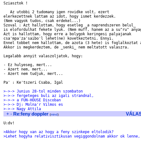
Sziasztok !

   Az utobbi 2 tudomany igen rovidke volt, ezert

elerkezettnek lattam az idot, hogy ismet kerdezzek.

(Nem vagyok tudos, csak erdekel...)

Szoval : Azt hallottam, hogy esetleg _a naprendszeren belul_

is elofordulhat fekete lyuk. (Nem muff, hanem az a su"ru" anyag
Azt is hallottam, hogy erre a bolygok keringesi palyajanak

csa'mpa'za'saibo'l lehet(ne) kovetkeztetni. Ennyi.

Ennel tobbet nem hallottam, de azota (3 hete) is foglalkoztat a
Akkor is megkerdeztem, de _senki_ nem meltatott valaszra.

Legalabb annyit valaszoljatok, hogy:

- Ez hulyeseg, mert...

- Azert nem, mert...

- Azert nem tudjuk, mert...

Pa' : Ke'tszeri Csaba, Igal

>->-> Junius 28-tol minden szombaton
>->-> fergeteges buli az igali strandnal,
>->-> a FUN-HOUSE Discoban
>->-> Dj: Molna'r Vilmos es
>->-> Nagy Attila
+
-
Re:feny doppler
VÁLA
(
mind
)
U:dv!

>Akkor hogy van az hogy a feny szinkepe eltolodik?
>Lehet hogyha relativisztikusan vegiggondolnam akkor ok lenne,