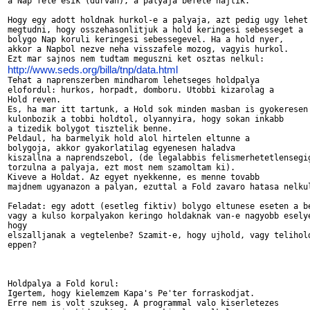
a Nap fele esik (durvan), a palyaja befele hajlik. 

Hogy egy adott holdnak hurkol-e a palyaja, azt pedig ugy lehet 
megtudni, hogy osszehasonlitjuk a hold keringesi sebesseget a 

bolygo Nap koruli keringesi sebessegevel. Ha a hold nyer, 

akkor a Napbol nezve neha visszafele mozog, vagyis hurkol. 

http://www.seds.org/billa/tnp/data.html

Tehat a naprenszerben mindharom lehetseges holdpalya 

elofordul: hurkos, horpadt, domboru. Utobbi kizarolag a 

Hold reven. 

Es, ha mar itt tartunk, a Hold sok minden masban is gyokeresen 
kulonbozik a tobbi holdtol, olyannyira, hogy sokan inkabb 

a tizedik bolygot tisztelik benne. 

Peldaul, ha barmelyik hold alol hirtelen eltunne a 

bolygoja, akkor gyakorlatilag egyenesen haladva 

kiszallna a naprendszebol, (de legalabbis felismerhetetlensegig
torzulna a palyaja, ezt most nem szamoltam ki). 

Kiveve a Holdat. Az egyet nyekkenne, es menne tovabb 

majdnem ugyanazon a palyan, ezuttal a Fold zavaro hatasa nelkul
Feladat: egy adott (esetleg fiktiv) bolygo eltunese eseten a be
vagy a kulso korpalyakon keringo holdaknak van-e nagyobb eselye
hogy 

elszalljanak a vegtelenbe? Szamit-e, hogy ujhold, vagy telihold
eppen? 

Holdpalya a Fold korul: 

Igertem, hogy kielemzem Kapa's Pe'ter forraskodjat.  

Erre nem is volt szukseg. A programmal valo kiserletezes 
