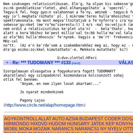
Nem szukseges relativisztikusan. Ele'g, ha olyan kis sebesse'gn
zu:nk gondolatkise'rletet, ahol elhanyagolhato' a 'specrel'.

Tegyu:k fel, hogy gyo:n valahonnan a fe'ny, aminek - tegyu:k fe
egy jo'l meghata'rozhato' pl. 1 mikrome'teres hulla'mhosszhoz t
spektrumvonala. Ha most megva'ltoztatjuk a fe'nyforra's ira'nya
sebesse'gu:nket (me'ro"mu"szerestu:l) 1 m/s -mal no:velju:k (am
nem ordit a relativisztikus ke'plet uta'n)  -  bela'thato', hog
alatt a kora'bbihoz ke'pest millio'val to:bb hulla'ma'val tala'
az elo"bbi hulla'mhosszu' fe'nynek. Vagyis a 'me'rt' frekvencia
MHz-cel

no"tt.  (Az e'n ke'rde'sem a szakemberekhez meg az, hogy ez - n
dra'ga eszko:zo:kkel kimutathato'-e. Mekkora mutathato' ki?)

+
-
Re: *** TUDOMANY *** #133
VÁLA
(
mind
)
Szorgalmasan olvasgatva a fogyokurara fogott TUDOMANYT

akaratlanul egy szinpadokrol kozmondassa kolcsonzott sohaj

otlik fel bennem:

        "Anyam, en nem ilyen lovat akartam!..."

        Jo nyarat mindenkinek

        Pagony Lajos 

http://www.circle.net/alap/homepage.htm
(
AGYKONTROLL
ALLAT
AUTO
AZSIA
BUDAPEST
CODER
DOS
HIRMONDO
HIXDVD
HUDOM
HUNGARY
JATEK
KEP
KONYH
MOBIL
MOKA
MOZAIK
NARANCS
NARANCS1
NY
NYELV
OTT