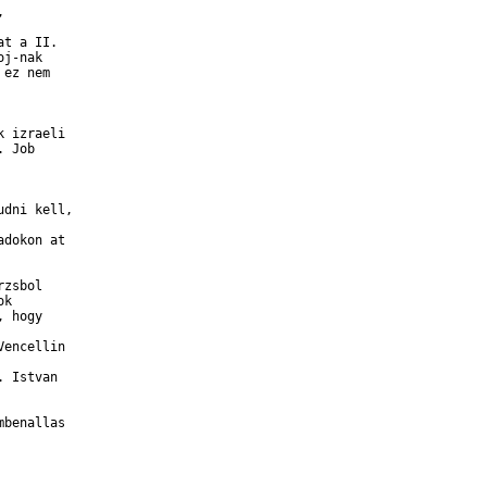


t a II.

j-nak

ez nem

               

 izraeli

 Job

dni kell,

dokon at

zsbol

k

 hogy

encellin

 Istvan

benallas
