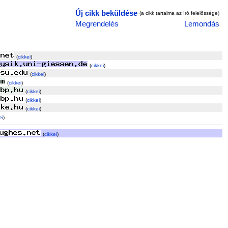
Új cikk beküldése
(a cikk tartalma az író felelõssége)
Megrendelés
Lemondás
(
cikkei
)
(
cikkei
)
(
cikkei
)
(
cikkei
)
(
cikkei
)
(
cikkei
)
(
cikkei
)
ei
)
(
cikkei
)