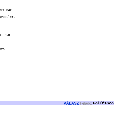
rt mar

zukulet,

i hun

zo

VÁLASZ
Feladó: