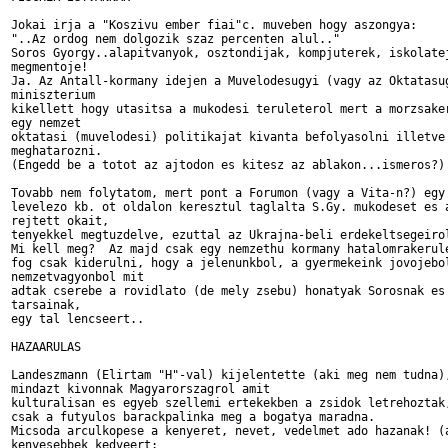
Jokai irja a "Koszivu ember fiai"c. muveben hogy aszongya:

"..Az ordog nem dolgozik szaz percenten alul.."

Soros Gyorgy..alapitvanyok, osztondijak, kompjuterek, iskolatej
megmentoje!

Ja. Az Antall-kormany idejen a Muvelodesugyi (vagy az Oktatasug
miniszterium

kikellett hogy utasitsa a mukodesi teruleterol mert a morzsaker
egy nemzet

oktatasi (muvelodesi) politikajat kivanta befolyasolni illetve

meghatarozni.

(Engedd be a totot az ajtodon es kitesz az ablakon...ismeros?)

Tovabb nem folytatom, mert pont a Forumon (vagy a Vita-n?) egy 
levelezo kb. ot oldalon keresztul taglalta S.Gy. mukodeset es a
rejtett okait,

tenyekkel megtuzdelve, ezuttal az Ukrajna-beli erdekeltsegeirol
Mi kell meg?  Az majd csak egy nemzethu kormany hatalomrakerule
fog csak kiderulni, hogy a jelenunkbol, a gyermekeink jovojebol
nemzetvagyonbol mit

adtak cserebe a rovidlato (de mely zsebu) honatyak Sorosnak es

tarsainak,

egy tal lencseert..

HAZAARULAS

Landeszmann (Elirtam "H"-val) kijelentette (aki meg nem tudna),
mindazt kivonnak Magyarorszagrol amit

kulturalisan es egyeb szellemi ertekekben a zsidok letrehoztak,
csak a futyulos barackpalinka meg a bogatya maradna. 

Micsoda arculkopese a kenyeret, nevet, vedelmet ado hazanak! (a
kenyesebbek kedveert:
