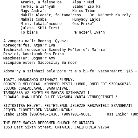
	Aranka, a felese'ge	Alpa'r Mud

	Terka, a Ia'nyuk	Szabo' Zso'ka

	Nagy Andra's	        Ko'cs Tibor

	MakJls Alada'r, fo"tana'csos	Dr. Ne'meth Ka'roly

	Makals Csaba	        Hunyady Lajos

	Mimi, lokala'ncosno	Oss Eniko"

	]ulcsa	SUli Erzsi

	To'bia's	        Pa'ncze'l Iva'n

A zongora'na'l: Bodrogi Qyuszi

Koreogra'fus: Atpa'r Eva

Technikal rendeze's: Szemethy Pe'ter e's Ma'ria

Diszlet, kosztumok Oss Eniko

Maszkmes(er: Bogna'r Amy

Szinpadm ester: Szoboszlay Sa'ndor

Adoma'ny a szinhazi bele'po"e'rt e's bu~fe' vacsorae'rt: $15.-

IGAZI, MARADANDO SZINHAZI ELMENY.

OROKZOLD MELODIAK, KONNYED PESTI HUMOR, ONFELEDT SZORAKOZAS.

JOJJON CSALADJAVAL, BARATAIVAL,

TAMOQASSA AZ EGYETLEN MAGYAR SZINHAZAT I

ELOADAS UtAN HIDEG BU~FE-VAcSORA VARIA VENDEQEINKET !

BIZTOSITSA HELYET, FELTETLENUL JELEZZE RESZVETELI SZANDEKAT!

JEQYEK ELOVETELBEN VASAROLHATOK:

Szabo Zsoka (909)946-1430, (909)981-9601,	Oss Eniko" (805) 495-7285

THE FREE MAGYAR REFORMED CHURCH OF ONTARIO

1053 East Sixth Street, ONTARIO, CALIFORNIA 91764
