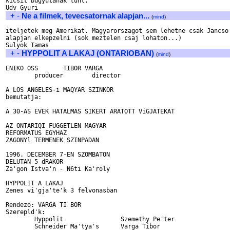
kicsit bugyutanak tunt. 

+
-
Ne a filmek, tevecsatornak alapjan...
(
mind
)
iteljetek meg Amerikat. Magyarorszagot sem lehetne csak Jancso 
alapjan elkepzelni (sok meztelen csaj lohaton...)

+
-
HYPPOLIT A LAKAJ (ONTARIOBAN)
(
mind
)
ENIKO OSS	TIBOR VARGA

	producer	director

A LOS ANGELES-i MAQYAR SZINKOR

bemutatja:

A 30-AS EVEK HATALMAS SIKERT ARATOTT ViGJATEKAT

AZ ONTARIQI FUGGETLEN MAGYAR

REFORMATUS EGYHAZ

ZAGONYl TERMENEK SZINPADAN

1996. DECEMBER 7-EN SZOMBATON

DELUTAN 5 dRAKOR

Za'gon Istva'n - N6ti Ka'roly

HYPPOLIT A LAKAJ

Zenes vi'gja'te'k 3 felvonasban

Rendezo: VARGA TI BOR

Szerepld'k:

	Hyppolit	        Szemethy Pe'ter

	Schneider Ma'tya's	Varga Tibor
