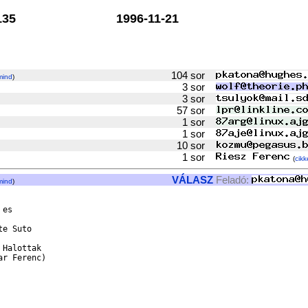
35
1996-11-21
104 sor
mind
)
3 sor
3 sor
57 sor
1 sor
1 sor
10 sor
1 sor
(
cikk
VÁLASZ
Feladó:
mind
)
es

e Suto

Halottak

r Ferenc)
