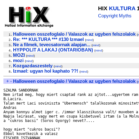
HIX
KULTURA
1
Copyright Myths
.
Halloween osszefoglalo / Valaszok az ugyben felszolalok
1
(
.
Re: *** KULTURA *** #130 Izmael
2
(
mind
)
.
Ne a filmek, tevecsatornak alapjan...
3
(
mind
)
.
HYPPOLIT A LAKAJ (ONTARIOBAN)
4
(
mind
)
.
MOZI
5
(
mind
)
.
mozi
6
(
mind
)
.
Kozgazdaszestely
7
(
mind
)
.
Izmael: ugyan hol kaphato ??!
8
(
mind
)
+
-
Halloween osszefoglalo / Valaszok az ugyben felszolalok
(
SZALMA SANDORNAK

Nem irtad meg, hogy miert csaptad rank az ajtot...ugyertem ram 
B.Lacira.

Talan mert Laci soviniszta "Ubermensch" talalkozonak minositett
Andras

Anyam konnyu almot iger c. /immar klasszikussa valt/ muveben a 
Napja leirasat, vagy mert en csupa kisbetuvel irtam (a la Molna
a "cukros bacsi" (Soros Gyorgy) nevet?.... 

hogy miert "cukros bacsi"?

Ebbol kovetkezik a valasz 

FISCHER ISTVANNAK
