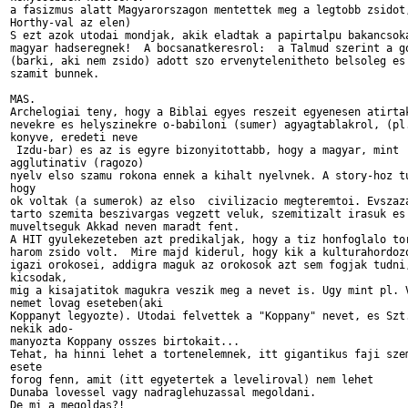
a fasizmus alatt Magyarorszagon mentettek meg a legtobb zsidot,
Horthy-val az elen)

S ezt azok utodai mondjak, akik eladtak a papirtalpu bakancsoka
magyar hadseregnek!  A bocsanatkeresrol:  a Talmud szerint a go
(barki, aki nem zsido) adott szo ervenytelenitheto belsoleg es 
szamit bunnek.

MAS.                                                           
Archelogiai teny, hogy a Biblai egyes reszeit egyenesen atirtak
nevekre es helyszinekre o-babiloni (sumer) agyagtablakrol, (pl.
konyve, eredeti neve 

 Izdu-bar) es az is egyre bizonyitottabb, hogy a magyar, mint

agglutinativ (ragozo)

nyelv elso szamu rokona ennek a kihalt nyelvnek. A story-hoz tu
hogy

ok voltak (a sumerok) az elso  civilizacio megteremtoi. Evszaza
tarto szemita beszivargas vegzett veluk, szemitizalt irasuk es

muveltseguk Akkad neven maradt fent.

A HIT gyulekezeteben azt predikaljak, hogy a tiz honfoglalo tor
harom zsido volt.  Mire majd kiderul, hogy kik a kulturahordozo
igazi orokosei, addigra maguk az orokosok azt sem fogjak tudni,
kicsodak,

mig a kisajatitok magukra veszik meg a nevet is. Ugy mint pl. V
nemet lovag eseteben(aki

Koppanyt legyozte). Utodai felvettek a "Koppany" nevet, es Szt.
nekik ado-

manyozta Koppany osszes birtokait... 

Tehat, ha hinni lehet a tortenelemnek, itt gigantikus faji szem
esete

forog fenn, amit (itt egyetertek a leveliroval) nem lehet 

Dunaba lovessel vagy nadraglehuzassal megoldani.  

De mi a megoldas?!
