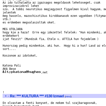
Az ido tulhaladta az igazsagos megoldasok lehetoseget, csak

improvizaciokrol lehet

szo.  A tobbi neurotikus megjegyzest figyelmen kivul hagyom, me
jelentek

meg hasonlo, mazochisztikus kirobbanasok ezen ugyekben (fitymas
stb.)

es erdemben megvalaszoltak oket.  

MEG UTOLJARA

hogy kie a haza?  Erre egy idezettel felelek: "Hun mindenki, ak
erdekekert

ijat feszit" (Mundzuk fia, Etele v. ATTILA hun fejedelem )

Hunorszag pedig mindenkie, aki hun.  Hogy ki a hun? Lasd az elo
sort....

Koszonom az idotoket,

Katona Pali

,net

+
-
Re: *** KULTURA *** #130 Izmael
(
mind
)
En olvastam a fenti konyvet, de nekem tul szajbaragosnak,
