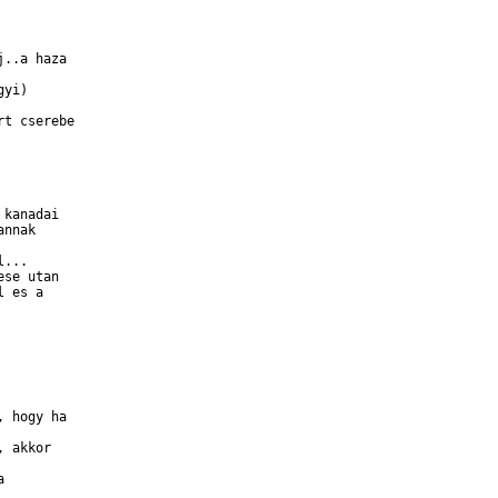
..a haza

yi)

t cserebe

kanadai

nnak

...

se utan

 es a

 hogy ha

 akkor


