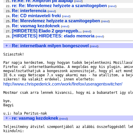
.
re:Re: re: Amptron pII alaplap
21
(
mind
)
.
re: Re: Merevlemez helyzete a szamitogepben
22
(
mind
)
.
Re: interferencia
23
(
mind
)
.
Re: CD mintaveteli freki
24
(
mind
)
.
Re: Merevlemez helyzete a szamitogepben
25
(
mind
)
.
Re: vasmag kezdoknek
26
(
mind
)
.
[HIRDETES] Elado 2 gep+egyeb...
27
(
mind
)
.
[HIRDETES] HIRDETES: elado memoria
28
(
mind
)
+
-
Re: internetbank milyen bongeszovel
(
mind
)
Sziasztok!

Par napja kerdeztem, hogy hogyan tudok bejelentkezni Mozillaval
Firefox -al internetbankunkba. A megoldas egy kis plugin, amive
megvaltoztathatjuk a bongeszonk azonositojat, hogy pl azt mondj
IE 6.x vagy Netscape 7.x vagy akarmi mas - ha atallitom, a beje
http://www.chrispederick.com/work/firefox/useragentswitcher/
Mostmar csak arra lennek kivancsi, hogy mi a bubanatert igy old
bye,

Bagyi

+
-
re: vasmag kezdoknek
(
mind
)
Teljesítmény átvitel szempontjából az alábbi összefüggésbõl leh
kiindulni:
