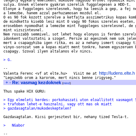
tengely egykaru emelokent mukodve nagyobb erovel nyomodik mint 
sulya. Ennek ellenere gyakran szerelik fuggolegesen a HDD-t.

Elonye a fuggoleges szerelesnek, hogy ha leesik a gep, a fej ne
a lemezbe, hanem azzal parhuzamosan mozdul el.

0 es 90 fok kozott szerelve a ketfajta asszimetrikus kopas komb
de mindketto kisebb lesz mint 0 vagy 90 fokos szereles eseten, 
erosebben nyomodhat a lemezbe mint fuggoleges szerelesnel, de g
mint vizszintesnel.

Nem rosszabb semmivel, sot lehet hogy elonyos is ferden szereln
idonkent valtoztatni a szoget. Persze az egesznek nem sok jelen
mert a csapagyhiba igen ritka, es az a nehany ismert csapagy ti
vinyo-sorozat sem a kopas miatt ment tonkre, hanem egyszeruen b
csapagy. Szoval ilyen altalanos elv nincs.

> G.
-- 

http://ludens.elte.h
Valenta Ferenc <vf at elte.hu>   Visit me at 
+
-
Re: vasmag kezdoknek
(
mind
)
Thus spake HIX GURU:

> Egy elmeleti kerdes: porkohaszati uton eloallitott vasmagot 
> trafoban lehet-e hasznalni, vagy ott mas ok miatt
> gazdasagtalan/mukodeskeptelen?
Gazdasagtalan. Kicsi gerjesztest bir, nehany tized Tesla-t.

>   NGabor
-- 
