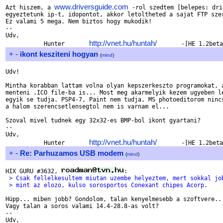
www.driversguide.com
Azt hiszem, a 
 -rol szedtem [belepes: dri
egyeztetunk ip-t, idopontot, akkor letoltheted a sajat FTP szer
Ez valami 5 mega. Nem biztos hogy mukodik!

-- 

Udv,

http://vnet.hu/huntah/
           Hunter       
+
-
ikont kesziteni hogyan
(
mind
)
Udv!

Mintha korabban lattam volna olyan kepszerkeszto programokat, a
menteni .ICO file-ba is... Most meg akarmelyik kezem ugyeben le
egyik se tudja. PSP4-7, Paint nem tudja, MS photoeditorom nincs
a halom szerencsetlensegtol nem is varnam el...

Szoval mivel tudnek egy 32x32-es BMP-bol ikont gyartani?

-- 

Udv,

http://vnet.hu/huntah/
           Hunter       
+
-
Re: Parhuzamos USB modem
(
mind
)
HIX GURU #3632, 
 > Csak fellelkesultem miutan uzembe helyeztem, mert sokkal jo
 > mint az elozo, kulso sorosportos Conexant chipes Acorp.
Hüpp... miben jobb? Gondolom, talan kenyelmesebb a szoftvere...
Vagy talan a soros valami 14.4-28.8-as volt?

-- 

Udv,
