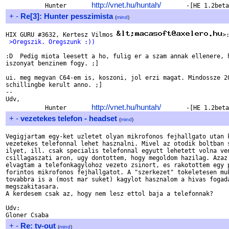
http://vnet.hu/huntah/
           Hunter       
+
-
Re[3]: Hunter pesszimista
(
mind
)
HIX GURU #3632, Kertesz Vilmos 
 >Oregszik. Oregszunk :))
:D  Pedig miota leesett a ho, fulig er a szam annak ellenere, h
iszonyat benzinem fogy. ;]

ui. meg megvan C64-em is, koszoni, jol erzi magat. Mindossze 20
schillingbe kerult anno. ;]

-- 

Udv,

http://vnet.hu/huntah/
           Hunter       
+
-
vezetekes telefon - headset
(
mind
)
Vegigjartam egy-ket uzletet olyan mikrofonos fejhallgato utan k
vezetekes telefonnal lehet hasznalni. Mivel az otodik boltban s
ilyet, ill. csak specialis telefonnal egyutt lehetett volna ven
csillagaszati aron, ugy dontottem, hogy megoldom hazilag. Azaz 
elvagtam a telefonkagylohoz vezeto zsinort, es rakotottem egy p
forintos mikrofonos fejhallgatot. A "szerkezet" tokeletesen muk
tovabbra is a (most mar suket) kagylot hasznalom a hivas fogada
megszakitasara.

A kerdesem csak az, hogy nem lesz ettol baja a telefonnak?

Udv:

+
-
Re: tv-out
(
mind
)