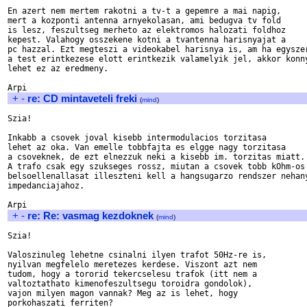
En azert nem mertem rakotni a tv-t a gepemre a mai napig,

mert a kozponti antenna arnyekolasan, ami bedugva tv fold

is lesz, feszultseg merheto az elektromos halozati foldhoz

kepest. Valahogy osszekene kotni a tvantenna harisnyajat a

pc hazzal. Ezt megteszi a videokabel harisnya is, am ha egyszer
a test erintkezese elott erintkezik valamelyik jel, akkor konny
lehet ez az eredmeny.

+
-
re: CD mintaveteli freki
(
mind
)
Szia!

Inkabb a csovek joval kisebb intermodulacios torzitasa

lehet az oka. Van emelle tobbfajta es elgge nagy torzitasa

a csoveknek, de ezt elnezzuk neki a kisebb im. torzitas miatt.

A trafo csak egy szukseges rossz, miutan a csovek tobb kOhm-os

belsoellenallasat illeszteni kell a hangsugarzo rendszer nehany
impedanciajahoz.

+
-
re: Re: vasmag kezdoknek
(
mind
)
Szia!

Valoszinuleg lehetne csinalni ilyen trafot 50Hz-re is,

nyilvan megfelelo meretezes kerdese. Viszont azt nem

tudom, hogy a tororid tekercselesu trafok (itt nem a

valtoztathato kimenofeszultsegu toroidra gondolok),

vajon milyen magon vannak? Meg az is lehet, hogy

porkohaszati ferriten?
