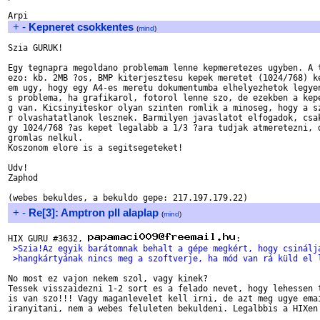
+
-
Kepneret csokkentes
(
mind
)
Szia GURUK!

Egy tegnapra megoldano problemam lenne kepmeretezes ugyben. A t
ezo: kb. 2MB ?os, BMP kiterjesztesu kepek meretet (1024/768) ke
em ugy, hogy egy A4-es meretu dokumentumba elhelyezhetok legyen
s problema, ha grafikarol, fotorol lenne szo, de ezekben a kepe
g van. Kicsinyiteskor olyan szinten romlik a minoseg, hogy a sz
r olvashatatlanok lesznek. Barmilyen javaslatot elfogadok, csak
gy 1024/768 ?as kepet legalabb a 1/3 ?ara tudjak atmeretezni, d
gromlas nelkul. 

Koszonom elore is a segitsegeteket!

Udv!

Zaphod

+
-
Re[3]: Amptron pII alaplap
(
mind
)
HIX GURU #3632, 
 >Szia!Az egyik barátomnak behalt a gépe megkért, hogy csinálj
 >hangkártyának nincs meg a szoftverje, ha mód van rá küld el 
No most ez vajon nekem szol, vagy kinek?

Tessek visszaidezni 1-2 sort es a felado nevet, hogy lehessen t
is van szo!!! Vagy maganlevelet kell irni, de azt meg ugye emai
iranyitani, nem a webes feluleten bekuldeni. Legalbbis a HIXen 