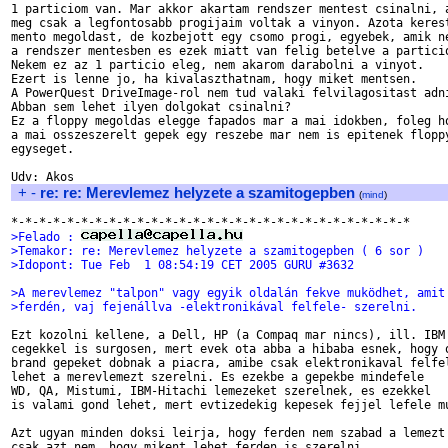
1 particiom van. Mar akkor akartam rendszer mentest csinalni, a
meg csak a legfontosabb progijaim voltak a vinyon. Azota kerest
mento megoldast, de kozbejott egy csomo progi, egyebek, amik ne
a rendszer mentesben es ezek miatt van felig betelve a particio
Nekem ez az 1 particio eleg, nem akarom darabolni a vinyot.

Ezert is lenne jo, ha kivalaszthatnam, hogy miket mentsen.

A PowerQuest DriveImage-rol nem tud valaki felvilagositast adni
Abban sem lehet ilyen dolgokat csinalni?

Ez a floppy megoldas elegge fapados mar a mai idokben, foleg ho
a mai osszeszerelt gepek egy reszebe mar nem is epitenek floppy
egyseget.

+
-
re: re: Merevlemez helyzete a szamitogepben
(
mind
)
>Felado : 
>Temakor: re: Merevlemez helyzete a szamitogepben ( 6 sor )
>Idopont: Tue Feb  1 08:54:19 CET 2005 GURU #3632
>A merevlemez "talpon" vagy egyik oldalán fekve muködhet, amit
>ferdén, vaj fejenállva -elektronikával felfele- szerelni.
Ezt kozolni kellene, a Dell, HP (a Compaq mar nincs), ill. IBM

cegekkel is surgosen, mert evek ota abba a hibaba esnek, hogy o
brand gepeket dobnak a piacra, amibe csak elektronikaval felfel
lehet a merevlemezt szerelni. Es ezekbe a gepekbe mindefele

WD, QA, Mistumi, IBM-Hitachi lemezeket szerelnek, es ezekkel

is valami gond lehet, mert evtizedekig kepesek fejjel lefele mu
Azt ugyan minden doksi leirja, hogy ferden nem szabad a lemezt 
csak azt nem, hogy mikent lehet ferden is szerelni...
