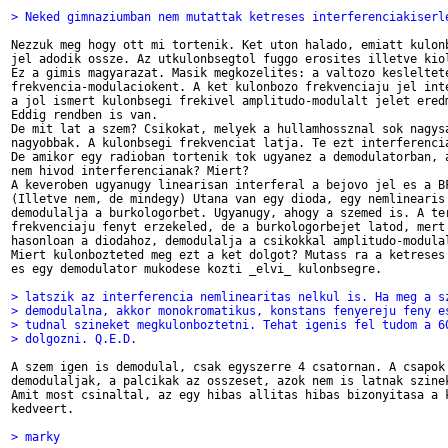
> Neked gimnaziumban nem mutattak ketreses interferenciakiserl
Nezzuk meg hogy ott mi tortenik. Ket uton halado, emiatt kulonb
jel adodik ossze. Az utkulonbsegtol fuggo erosites illetve kiol
Ez a gimis magyarazat. Masik megkozelites: a valtozo kesleltete
frekvencia-modulaciokent. A ket kulonbozo frekvenciaju jel inte
a jol ismert kulonbsegi frekivel amplitudo-modulalt jelet eredm
Eddig rendben is van.

De mit lat a szem? Csikokat, melyek a hullamhossznal sok nagysa
nagyobbak. A kulonbsegi frekvenciat latja. Te ezt interferencia
De amikor egy radioban tortenik tok ugyanez a demodulatorban, a
nem hivod interferencianak? Miert?

A keveroben ugyanugy linearisan interferal a bejovo jel es a BF
(Illetve nem, de mindegy) Utana van egy dioda, egy nemlinearis 
demodulalja a burkologorbet. Ugyanugy, ahogy a szemed is. A ter
frekvenciaju fenyt erzekeled, de a burkologorbejet latod, mert 
hasonloan a diodahoz, demodulalja a csikokkal amplitudo-modulal
Miert kulonbozteted meg ezt a ket dolgot? Mutass ra a ketreses 
es egy demodulator mukodese kozti _elvi_ kulonbsegre.

> latszik az interferencia nemlinearitas nelkul is. Ha meg a s
> demodulalna, akkor monokromatikus, konstans fenyereju feny e
> tudnal szineket megkulonboztetni. Tehat igenis fel tudom a 6
> dolgozni. Q.E.D.
A szem igen is demodulal, csak egyszerre 4 csatornan. A csapok 
demodulaljak, a palcikak az osszeset, azok nem is latnak szinek
Amit most csinaltal, az egy hibas allitas hibas bizonyitasa a k
kedveert.

> marky