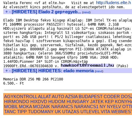
http://ludens.elte.h
Valenta Ferenc <vf at elte.hu>   Visit me at 
+
-
[HIRDETES] Elado 2 gep+egyeb...
(
mind
)
Elado IBM Desktop fekvo kisgep Alaplap: IBM Intel TX-es alaplap
P1 166MMX processzor PASSZIV!! hutessel; 64MB RAM; 2,1GB 

HDD;ujszerü allapotu alig hasznalt LG 52*-es CDROM;halokartya; 
sztereo hangkartya; Integralt S3 videokartya; szokasos portok +
port! es 2db USB port! ( PS/2 bill+eger csatlakozasi lehetöseg)
fekvö haz+Tap ( szoftveresen kikapcsolhato a gep). Eleg csendes
hibatlan kis gep, szervernek, tüzfalnak, kezdö gepnek, Net-ezni
idealis gep. 8000HUF.2.gep Amptron PII-3300A AT/ATX alaplap in.
3880 hangkartya; Celeron 366/550Mhz proci+huto+SLOT1-PPGA 

atalakito; 64MB RAM S3 Savage4 GTpro 16MB VGA; 20GB HDD; 

1.44FDD;Pioneer 24* SLOT-in CDROM;Ház+táp 

19900Ft.ERd.:06703304630 v. 
+
-
[HIRDETES] HIRDETES: elado memoria
(
mind
)
Memoria DDR 256 MB 266 PC2100

AGYKONTROLL
ALLAT
AUTO
AZSIA
BUDAPEST
CODER
DOS
HIRMONDO
HIXDVD
HUDOM
HUNGARY
JATEK
KEP
KONYH
MOBIL
MOKA
MOZAIK
NARANCS
NARANCS1
NY
NYELV
OTT
TANC
TIPP
TUDOMANY
UK
UTAZAS
UTLEVEL
VITA
WEBMES