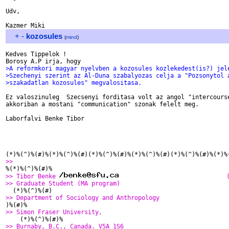
Udv,

+
-
kozosules
(
mind
)
Kedves Tippelok !

>A reformkori magyar nyelvben a kozosules kozlekedest(is?) jel
>Szechenyi szerint az Al-Duna szabalyozas celja a "Pozsonytol 
>szakadatlan kozosules" megvalositasa.
Ez valoszinuleg  Szecsenyi forditasa volt az angol "intercourse
akkoriban a mostani "communication" szonak felelt meg.

Laborfalvi Benke Tibor

>>                                                            
>> Tibor Benke 
                              
>> Graduate Student (MA program)                              
>> Department of Sociology and Anthropology                   
>> Simon Fraser University,                                   
>> Burnaby, B.C., Canada. V5A 1S6                             