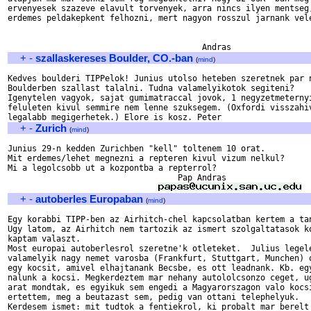
ervenyesek szazeve elavult torvenyek, arra nincs ilyen mentseg,
erdemes peldakepkent felhozni, mert nagyon rosszul jarnank vele
+
-
szallaskereses Boulder, CO.-ban
(
mind
)
Kedves boulderi TIPPelok! Junius utolso heteben szeretnek par n
Boulderben szallast talalni. Tudna valamelyikotok segiteni?

Igenytelen vagyok, sajat gumimatraccal jovok, 1 negyzetmeternyi
feluleten kivul semmire nem lenne szuksegem. (Oxfordi visszahiv
+
-
Zurich
(
mind
)
Junius 29-n kedden Zurichben "kell" toltenem 10 orat.

Mit erdemes/lehet megnezni a repteren kivul vizum nelkul?

Mi a legolcsobb ut a kozpontba a repterrol?

                                   Pap Andras

+
-
autoberles Europaban
(
mind
)
Egy korabbi TIPP-ben az Airhitch-chel kapcsolatban kertem a tan
Ugy latom, az Airhitch nem tartozik az ismert szolgaltatasok ko
kaptam valaszt.

Most europai autoberlesrol szeretne'k otleteket.  Julius legele
valamelyik nagy nemet varosba (Frankfurt, Stuttgart, Munchen) o
egy kocsit, amivel elhajtanank Becsbe, es ott leadnank. Kb. egy
nalunk a kocsi. Megkerdeztem mar nehany autololcsonzo ceget, ug
arat mondtak, es egyikuk sem engedi a Magyarorszagon valo kocsi
ertettem, meg a beutazast sem, pedig van ottani telephelyuk.

Kerdesem ismet: mit tudtok a fentiekrol, ki probalt mar berelt 