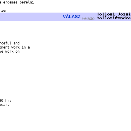
 erdemes berelni

VÁLASZ
Feladó:
ceful and

ment work in a

e work on

0 hrs

ear,
