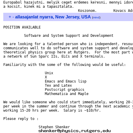
Europabol hazajutni, melyik ceget erdemes keresni, mennyi idore
a kocsit, kinek mi a tapasztalata.

+
-
allasajanlat nyarra, New Jersey, USA
(
mind
)
POSITION AVAILABLE

          Software and System Support and Development

We are looking for a talented person who is independent, resour
communicates well to do software and system support and develop
theoretical physics group here at Rutgers.  For the most part w
a network of Sun Sparc IIs, ELCs and X terminals.

Familiarity with the some of the following would be useful:

                    Unix

                    X

                    Emacs and Emacs lisp

                    Tex and Latex

                    Postscript graphics

                    Mathematica and Maple

We would like someone who could start immediately, working 20-3
per week in the summer and continue through the next academic y
working 15-20 hrs per week.  Salary is ~$10/hr.

Please reply to :

                 Stephen Shenker
