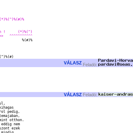
                  

                  
(*)%(^)%(#)%
                  
n !      (*)%(^)  
>>   ^^^^^^^^^^^  
          %(#)%

                  
VÁLASZ
Feladó:
VÁLASZ
Feladó:
l, 

ihagas 

ol pedig, 

emajaban, 

int otthon. 

eddig nem 

zont ezek 

mindig 
