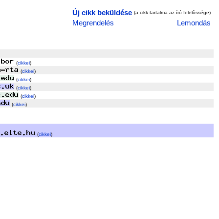
Új cikk beküldése
(a cikk tartalma az író felelõssége)
Megrendelés
Lemondás
(
cikkei
)
(
cikkei
)
(
cikkei
)
(
cikkei
)
(
cikkei
)
(
cikkei
)
(
cikkei
)