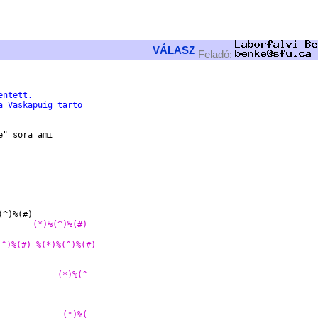
VÁLASZ
Feladó:
entett.
a Vaskapuig tarto
" sora ami

       (*)%(^)%(#)
(^)%(#) %(*)%(^)%(#) 
                  
            (*)%(^
                  
             (*)%(