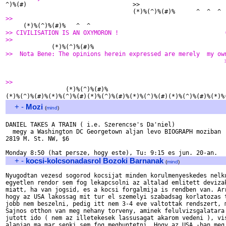

^)%(#)                              >>                        
>>                                                            
>> CIVILISATION IS AN OXYMORON !                              
>>                                                            
>>  Nota Bene: The opinions herein expressed are merely  my ow
                                                              

                                                               
>>                                                            

                 (*)%(^)%(#)%

+
-
Mozi
(
mind
)
DANIEL TAKES A TRAIN ( i.e. Szerencse's Da'niel)

  megy a Washington DC Georgetown aljan levo BIOGRAPH moziban

2819 M. St. NW, $6

+
-
kocsi-kolcsonadasrol Bozoki Barnanak
(
mind
)
Nyugodtan vezesd sogorod kocsijat minden korulmenyeskedes nelku
egyetlen rendor sem fog lekapcsolni az altalad emlitett devizak
miatt, ha van jogsid, es a kocsi forgalmija is rendben van. Arr
hogy az USA lakossag mit tur el szemelyi szabadsag korlatozas t
jobb nem beszelni, pedig itt nem 3-4 eve valtottak rendszert, m
Sajnos otthon van meg nehany torveny, aminek felulvizsgalatara 
jutott ido ( nem az illetekesek lassusagat akarom vedeni ), vis
alapjan ma mar senki sem fog megbuntetni. Hogy az USA -ban meg 