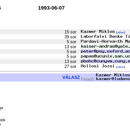
6
1993-06-07
15 sor
(
cikkei
)
39 sor
5 sor
13 sor
5 sor
5 sor
13 sor
27 sor
(
cikkei
)
VÁLASZ
Feladó:


e

bb


