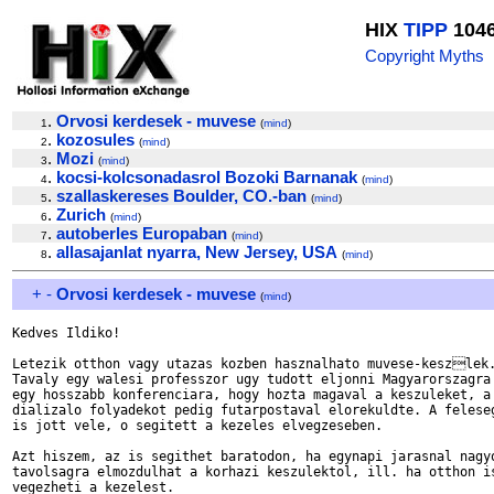
HIX
TIPP
104
Copyright Myths
.
Orvosi kerdesek - muvese
1
(
mind
)
.
kozosules
2
(
mind
)
.
Mozi
3
(
mind
)
.
kocsi-kolcsonadasrol Bozoki Barnanak
4
(
mind
)
.
szallaskereses Boulder, CO.-ban
5
(
mind
)
.
Zurich
6
(
mind
)
.
autoberles Europaban
7
(
mind
)
.
allasajanlat nyarra, New Jersey, USA
8
(
mind
)
+
-
Orvosi kerdesek - muvese
(
mind
)
Kedves Ildiko!

Letezik otthon vagy utazas kozben hasznalhato muvese-keszlek.
Tavaly egy walesi professzor ugy tudott eljonni Magyarorszagra

egy hosszabb konferenciara, hogy hozta magaval a keszuleket, a

dializalo folyadekot pedig futarpostaval elorekuldte. A feleseg
is jott vele, o segitett a kezeles elvegzeseben.

Azt hiszem, az is segithet baratodon, ha egynapi jarasnal nagyo
tavolsagra elmozdulhat a korhazi keszulektol, ill. ha otthon is
vegezheti a kezelest.
