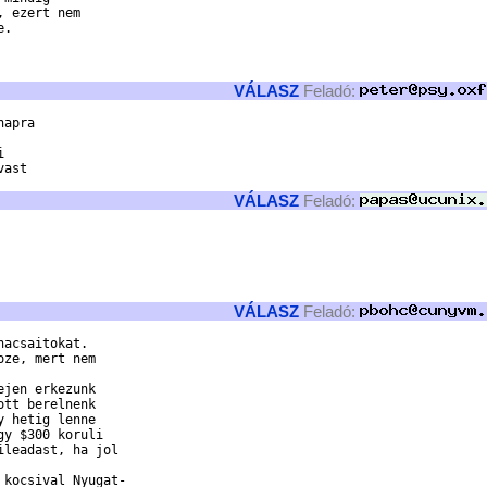
 ezert nem 

. 

VÁLASZ
Feladó:
apra



ast

VÁLASZ
Feladó:
VÁLASZ
Feladó:
acsaitokat.

ze, mert nem

jen erkezunk

tt berelnenk

 hetig lenne

y $300 koruli

leadast, ha jol

kocsival Nyugat-
