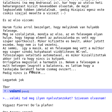
talalkozni (na meg Andrassal is), kar hogy az utolso heti 

beharangozast kicsit kevesebben olvastak, de majd 

legkozelebb tobben idetalalnak. -pedig Hixipixi egesz este 

csokis szajjal meselte a vicceit :-)

Es az elso viccem:

Harom ficko arrol beszelget, hogy melyiknek van hulyebb 

felesege.

Meg se szolaljatok, mondja az elso, az en felesegem olyan 

hulye, hogy tegnap elment az autoszalonba es vett egy 

szuper sportkocsit. Mikor kifizette es beult, akkor jutott 

eszebe, hogy nem is tud vezetni.

Az semmi,  igy a masik, az en felesegem meg vett a multkor 

egy szuper sznobi kutyahazat vizöbliteses WC-vel, 

futoszalagos setaltato automataval, es mikor kiszallitottak 

akkor jott ra hogy nincs is kutyank.

Orrlogatva megszolal a harmadik is. Nekem a felesegem a 

mult hetvegen leugrott a balatonra, es lattam hogy a 

taskajaba berakott harom csomag ovszert...

Pedig nincs is 
...

Legyetek jok

+
-
valami
(
mind
)
>...valaki tud meg ilyen nyelvutanzokat? Szivesen olvasnam!
Vigyazz Pierre! Do'la plafon!
