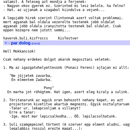
valamit. A feleseg azt mondja a ferjenek:

- Nagyon okos gyerek ez. Szerinted mi lesz belole, ha felno?

- Hat, az ujjanak a szagabol kiindulva a vejunk...

A legujabb hirek szerint Clintonnak azert voltak problemai, 

mert agyanak bal oldala vezerelte testenek jobb oldalat

agyanak jobb oldala iranyitotta testenek bal oldalat. Csak 

eppen kozepre nem jutott semmi...

+
-
par dolog
(
mind
)
Hell Mokkancsok!

Csak nehany erdekes dolgot akarok megosztani veletek:

1. Ma az igazgatohelyettesünk (Ponacz Ferenc) ajtajan ez allt:

   "Ne jöjjetek zavarba,

    Én elmentem Zadarba.

                    Pony"

  En marha jot röhögtem. Hat igen, azert eleg kiraly a sulink..
2. Töritanarunk az egyik oran behozott nehany kepet, es azt

   projectoron kivetitve akartuk megnezni. Egyik osztalytarsam:
   -Tanar ur, lekapcsoljam a villanyt?

   Erre a tanar:

   -Ige, most mar lepicsalkodha... ÖÖ. lepilacsolhatunk.

3. Suli szamgepeinel törtent (A szerver epp elment aludni, vagy
   legalabbis rosszul erezte magat...):
