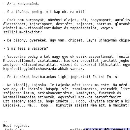
- Az a kedvencünk.

- S a tévéhez pedig, mit kaptok, na mit?

- Csak nem burgonyát, növényi olajat, sót, hagymaport, autolizá
élesztöport, tejszínport, dextrózt, sajtport, nátrium- glutamát
dinátrium-5-ribonukleotidokat és tapadásgátlót, vagyis

szilícium-dioxidot?

- De bizony, gyerekek, úgy van, chipset. Lay's újhagymás chipse
- S mi lesz a vacsora?

- Vacsorára pedig a két nagy gyerek eszik aszpartánnal, fenilal
K-aceszulfámmal, zselatinnal, hidroxi-propillal javított joghur
amelyben kálciumfoszfáttal, vízzel és cukorral fölhizlalt, egys
kipréselt gyümölcshúsvázdarabkák vannak.

- Én is kérek öszibarackos light joghurtot! Én is! Én is!

- Ne kiabálj, Lajoska. Te Lajoska mást kapsz ma este. Na nézd, 
van egy kis kóstoló: húspép, víz, zsemlemorzsa, zsiradék, liszt
szójagranulátum, szójakoncentrátum, keményítö, füszerek és

karamellammóniás színezék, egyszóval Kot-kot baromfifasírt...

Ezt szegény apád is, hogy imádta... Hopp, kinyitja száját a kis
Lajcsika... Na... Hopp... Kinyitja száját! Nem azt, a másikat!

-- 

Best regards,
