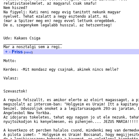
relativitaselmelet, az magyarul csak smafu!

Nem hiszed?

Na figyelj: Kati neni negy evig tanitott nekunk magyar

nyelvet. Tehat ezalatt a negy esztendo alatt, mi

(mar a Spitzer meg en) negy evvel lettunk oregebbek.

De o, szegenykem legalabb husszal, az hetszentseg!

Udv: Kakaos Csiga

___________________________

+
-
Friss
(
mind
)
Motto:

Kerdes: -Mit mondasz egy csajnak, akinek nincs melle?

Valasz:

Szevasztok!

A repulo felszallt, es amikor elerte az eloirt magassagot, a pi
megszolalt az intercom-ban: "Holgyeim es Uraim! Itt a kapitany

beszel. Udvozoljuk onoket a a legitarsasagunk 293-as jaratan, L
Angelesbol New Yorkba.

Az idojaras tokeletes, tehat egy nagyon jo ut ele nezunk, tehat
nyujtozkodjon ki kenyelmesen, es pihenjen.... JEZUS MARIA!!!!!!
A kovetkezo ot percben halalos csond, mindenki meg van dermedve
A pilota ismet: " Holgyeim es Uraim! Bocsanat, hogy megijjeszte