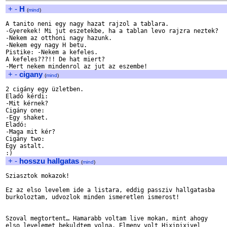
+
-
H
(
mind
)
A tanito neni egy nagy hazat rajzol a tablara.

-Gyerekek! Mi jut eszetekbe, ha a tablan levo rajzra neztek?

-Nekem az otthoni nagy hazunk.

-Nekem egy nagy H betu.

Pistike: -Nekem a kefeles.

A kefeles???!! De hat miert?

+
-
cigany
(
mind
)
2 cigány egy üzletben.

Eladó kérdi:

-Mit kérnek?

Cigány one:

-Egy shaket.

Eladó:

-Maga mit kér?

Cigány two:

Egy astalt.

+
-
hosszu hallgatas
(
mind
)
Sziasztok mokazok!

Ez az elso levelem ide a listara, eddig passziv hallgatasba 

burkoloztam, udvozlok minden ismeretlen ismerost!

Szoval megtortent… Hamarabb voltam live mokan, mint ahogy 

elso levelemet bekuldtem volna. Elmeny volt Hixipixivel 
