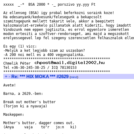
xxxxx  _-*  BSA 2000 * -_ porszivo yy.yyy Ft

Az ellenseg (BSA) igy probal beferkozni soraink koze!

Ha edesanyank/kedvesunk/felesegunk a bekapcsolt

szamitogepunk mellett takarit vele, akkor a beepitett

kalozmasolat-erzekelo pillanatok alatt kideriti, hogy imadott

Vindozunk nem eppen jogtiszta, es errol egyenlore ismeretlen

modon ertesiti a szoftver-rendorseget, ami majd a megszokott

erelyessegevel lep fel szegeny szerencsetlen felhasznalok ellen
Es egy (1) vicc:

-Melyik a ket legjobb szam az uszasban?

-A 200 noi mell es a 400 vegyespalinka.

***************************************************

Chmelik Péter  
Tel +36-30-245-38-25 / ICQ 78130153

+
-
Re: *** HIX MOKA *** #2629
(
mind
)
Avete!

Barna, a 2629.-ben:

Break out mother's butter

(Torjon ki a nyavaja)

Maskeppen:

Mother's butter, dagger comes out.

(Anya     vaja    to"r   jo:n   ki)
