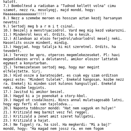
halott.

7.) Bomboltesd a radioban a "Tudnod kellett volna" cimu 

szamot, nezz ra, mosolyogj, majd mondd, hogy: 

Haaaaaaaaaaaaaaa!!!!! 

8.) Nezz a szemebe meroen es hosszan aztan kezdj harsanyan 

nevetni!

9.) Sertodj meg b a r m i t csinal.

10.) Beszelj a menstruaciodrol. Vard meg mig kezd vakarozni.

11.) Mindenrol kess el. Ordits, ha o kesik.

12.) Allandoan az elozo ferjedrol/udvarlodrol meselj neki. 

Hasonlits ossze mindent, mindig.

13.) Hagyjad, hogy talalja ki mit szeretnel. Ordits, ha 

tevedett.

14.) Tervezz be apro, otperces megemlekezeseket. Pl: havi 

megemlekezes arrol a delutanrol, amikor eloszor lattatok 

egymast a konyvtarban.

15.) Termeszetesen sertodj meg, hogy mar megint 

elfelejtette. Sirj.

16.) Hivd ossze a baratnoidet, es csak egy szam orditson 

egesz este: "Mindent tulelek". Enekeld hangosan, kozbe nezz 

ra. Enekelj ki minden szot kulonos hangsullyal. Enekeld 

neki. Kozbe legyints.

17.) Javitsd ki amikor beszel.

18.) Hagyd ki a jo poenokat a story-kbol.

19.) Hagyd ot csodalkozni. Nincs annal mulatsagosabb latni, 

hogy egy ferfi el van tajolodva...

20.) Naponta tobbszor mondd: "Hat nem vagyok en hulye!"

21.) Kritizald meg barmit vesz fel reggel.

22.) Kritizald a zenet amit szeret hallgatni.

23.) Kritizald a hajat.

24.) Ne figyelj ra, ha szol. Ha megkerdi: "Mi a baj?' 

mondd, hogy: "Ha magad nem jossz ra, en nem fogom 
