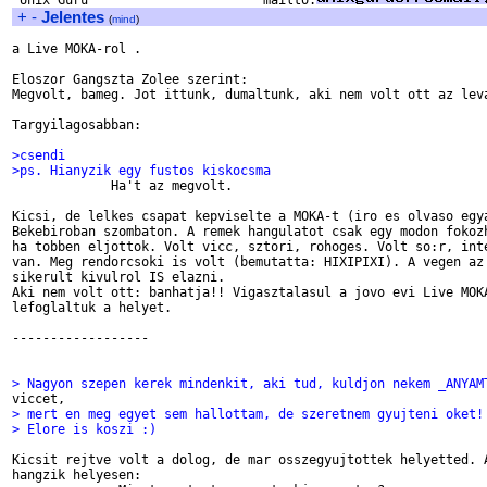
 Unix Guru                       mailto:
+
-
Jelentes
(
mind
)
a Live MOKA-rol .

Eloszor Gangszta Zolee szerint:

Megvolt, bameg. Jot ittunk, dumaltunk, aki nem volt ott az leva
Targyilagosabban:

>csendi
>ps. Hianyzik egy fustos kiskocsma

             Ha't az megvolt.

Kicsi, de lelkes csapat kepviselte a MOKA-t (iro es olvaso egya
Bekebiroban szombaton. A remek hangulatot csak egy modon fokozh
ha tobben eljottok. Volt vicc, sztori, rohoges. Volt so:r, inte
van. Meg rendorcsoki is volt (bemutatta: HIXIPIXI). A vegen az 
sikerult kivulrol IS elazni.

Aki nem volt ott: banhatja!! Vigasztalasul a jovo evi Live MOKA
lefoglaltuk a helyet.

------------------

> Nagyon szepen kerek mindenkit, aki tud, kuldjon nekem _ANYAM
> mert en meg egyet sem hallottam, de szeretnem gyujteni oket!
> Elore is koszi :)
Kicsit rejtve volt a dolog, de mar osszegyujtottek helyetted. A
hangzik helyesen:
