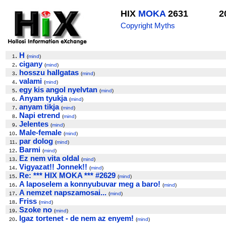
HIX
MOKA
2631
2
Copyright Myths
.
H
1
(
mind
)
.
cigany
2
(
mind
)
.
hosszu hallgatas
3
(
mind
)
.
valami
4
(
mind
)
.
egy kis angol nyelvtan
5
(
mind
)
.
Anyam tyukja
6
(
mind
)
.
anyam tikja
7
(
mind
)
.
Napi etrend
8
(
mind
)
.
Jelentes
9
(
mind
)
.
Male-female
10
(
mind
)
.
par dolog
11
(
mind
)
.
Barmi
12
(
mind
)
.
Ez nem vita oldal
13
(
mind
)
.
Vigyazat!! Jonnek!!
14
(
mind
)
.
Re: *** HIX MOKA *** #2629
15
(
mind
)
.
A laposelem a konnyubuvar meg a baro!
16
(
mind
)
.
A nemzet napszamosai...
17
(
mind
)
.
Friss
18
(
mind
)
.
Szoke no
19
(
mind
)
.
Igaz tortenet - de nem az enyem!
20
(
mind
)