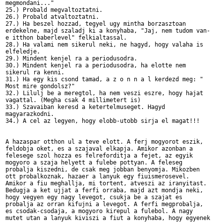
megmondani..."

25.) Probald megvaltoztatni.

26.) Probald atvaltoztatni.

27.) Ha beszel hozzad, tegyel ugy mintha borzasztoan 

erdekelne, majd szaladj ki a konyhaba, "Jaj, nem tudom van-

e itthon baberlevel" felkialtassal.

28.) Ha valami nem sikerul neki, ne hagyd, hogy valaha is 

elfeledje.

29.) Mindent kenjel ra a periodusodra.

30.) Mindent kenjel ra a periodusodra, ha elotte nem 

sikerul ra kenni.

31.) Ha egy kis csond tamad, a z o n n a l kerdezd meg: " 

Most mire gondolsz?"

32.) Lilulj be a meregtol, ha nem veszi eszre, hogy hajat 

vagattal. (Megha csak 4 millimetert is)

33.) Szavaiban keresd a ketertelmuseget. Hagyd 

magyarazkodni.

34.) A cel az legyen, hogy elobb-utobb sirja el magat!!! 

A hazaspar otthon ul a teve elott. A ferj mogyorot eszik, 

feldobja oket, es a szajaval elkapja. Amikor azonban a 

felesege szol hozza es felreforditja a fejet, az egyik 

mogyoro a szaja helyett a fulebe pottyan. A feleseg 

probalja kiszedni, de csak meg jobban benyomja. Mikozben 

ott probalkoznak, hazaer a lanyuk egy fiuismerosevel. 

Amikor a fiu meghallja, mi tortent, atveszi az iranyitast. 

Bedugja a ket ujjat a ferfi orraba, majd azt mondja neki, 

hogy vegyen egy nagy levegot, csukja be a szajat es 

probalja az orran kifujni a levegot. A ferfi megprobalja, 

es csodak-csodaja, a mogyoro kirepul a fulebol. A nagy 

mutet utan a lanyuk kiviszi a fiut a konyhaba, hogy egyenek 
