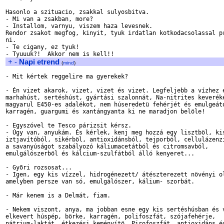
Hasonlo a szituacio, zsakkal sulyosbitva.

- Mi van a zsakban, more?

- Installom, varnyu, viszem haza levesnek.

Rendor zsakot megfog, kinyit, tyuk irdatlan kotkodacsolassal pr
ni.

- Te cigany, ez tyuk!

+
-
Napi etrend
(
mind
)
- Mit kértek reggelire ma gyerekek?

- Én vizet akarok, vizet, vizet és vizet. Legfeljebb a vízhez e
marhahúst, sertéshúst, gyártási szalonnát, Na-nitrites keveréke
magyarul E450-es adalékot, nem húseredetü fehérjét és emulgeáto
karragén, guargumi és xantángyanta ki ne maradjon belöle!

- Egyszóvel te Tesco párizsit kérsz.

- Úgy van, anyukám. És kérlek, kenj meg hozzá egy lisztböl, kis
iztjavítóból, sikérböl, antioxidánsból, tejporból, cellulázenzi
a savanyúságot szabályozó káliumacetátból és citromsavból,

emulgálószerböl és kálcium-szulfátból álló kenyeret...

- Gyõri rozsosat...

- Igen, egy kis vízzel, hidrogénezett/ átészterezett növényi ol
amelyben persze van só, emulgálószer, kálium- szorbát.

- Már kenem is a Delmát, fiam.

- Nekem viszont, anya, ma jobban esne egy kis sertéshúsban és v
elkevert húspép, börke, karragén, polifoszfát, szójafehérje,

nátrium-laktát, étkezési keményítö, Pirofoszfát, antioxidáns és