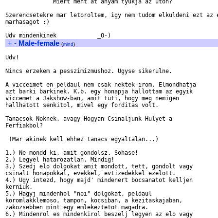
              Miert ment at anyam tyukja az uton?

Szerencsetekre mar letoroltem, igy nem tudom elkuldeni ezt az e
marhasagot :)

+
-
Male-female
(
mind
)
Udv!

Nincs erzekem a pesszimizmushoz. Ugyse sikerulne.

A vicceimet en peldaul nem csak nektek irom. Elmondhatja 

azt barki barkinek. K.b. egy honapja hallottam az egyik 

viccemet a Jakshow-ban, amit tuti, hogy meg nemigen 

hallhatott senkitol, mivel egy forditas volt.

Tanacsok Noknek, avagy Hogyan Csinaljunk Hulyet a 

Ferfiakbol? 

 (Mar akinek kell ehhez tanacs egyaltalan...) 

1.) Ne mondd ki, amit gondolsz. Sohase!

2.) Legyel hatarozatlan. Mindig!

3.) Szedj elo dolgokat amit mondott, tett, gondolt vagy 

csinalt honapokkal, evekkel, evtizedekkel ezelott.

4.) Ugy intezd, hogy majd' mindenert bocsanatot kelljen 

kerniuk.

5.) Hagyj mindenhol "noi" dolgokat, peldaul 

koromlakklemoso, tampon, kocsiban, a kezitaskajaban, 

zakozsebben mint egy emlekeztetot magadra. 

6.) Mindenrol es mindenkirol beszelj legyen az elo vagy 
