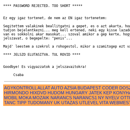
**** PASSWORD REJECTED. TOO SHORT *****

Ez egy igaz tortenet, de nem az EN igaz tortenetem:

Segitettem valakinek beallitgatni a gepet, es o azt akarta, hog
tudjon bejelentkezni... meg kell ertened, neki egy kisse lazado
van es sokkolni akar masokat... szoval amikor a gep kerte, hogy
jelszavat, o begepelte: "penis"...

Majd' leestem a szekrol a rohogestol, mikor a szamitogep ezt va
**** JELSZO ELUTASITVA. TUL ROVID ****

Goodbye! Es vigyazzatok a jelszavaitokra!

AGYKONTROLL
ALLAT
AUTO
AZSIA
BUDAPEST
CODER
DOS
HIRMONDO
HIXDVD
HUDOM
HUNGARY
JATEK
KEP
KONYH
MOBIL
MOKA
MOZAIK
NARANCS
NARANCS1
NY
NYELV
OTT
TANC
TIPP
TUDOMANY
UK
UTAZAS
UTLEVEL
VITA
WEBMES