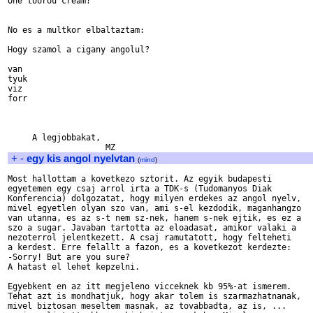
One toorou cream?

No es a multkor elbaltaztam:

Hogy szamol a cigany angolul?

van

tyuk

viz

forr

     A legjobbakat,

+
-
egy kis angol nyelvtan
(
mind
)
Most hallottam a kovetkezo sztorit. Az egyik budapesti

egyetemen egy csaj arrol irta a TDK-s (Tudomanyos Diak

Konferencia) dolgozatat, hogy milyen erdekes az angol nyelv,

mivel egyetlen olyan szo van, ami s-el kezdodik, maganhangzo

van utanna, es az s-t nem sz-nek, hanem s-nek ejtik, es ez a

szo a sugar. Javaban tartotta az eloadasat, amikor valaki a

nezoterrol jelentkezett. A csaj ramutatott, hogy felteheti

a kerdest. Erre felallt a fazon, es a kovetkezot kerdezte:

-Sorry! But are you sure?

A hatast el lehet kepzelni.

Egyebkent en az itt megjeleno vicceknek kb 95%-at ismerem.

Tehat azt is mondhatjuk, hogy akar tolem is szarmazhatnanak,

mivel biztosan meseltem masnak, az tovabbadta, az is, ... 
