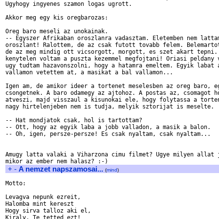
Ugyhogy ingyenes szamon logas ugrott.

Akkor meg egy kis oregbarozas:

Oreg baro meseli az unokainak.

-- Egyszer Afrikaban oroszlanra vadasztam. Eletemben nem lattam
oroszlant! Ralottem, de az csak futott tovabb felem. Belemartot
de az meg mindig ott vicsorgott, morgott, es szet akart tepni. 
kenytelen voltam a puszta kezemmel megfojtani! Oriasi peldany v
ugy tudtam hazavonszolni, hogy a hatamra emeltem. Egyik labat a
vallamon vetettem at, a masikat a bal vallamon...

Igen am, de amikor ideer a tortenet meselesben az oreg baro, eg
csongetnek. A baro odamegy az ajtohoz. A postas az, csomagot ho
atveszi, majd visszaul a kisunokai ele, hogy folytassa a torten
nagy hirtelenjeben nem is tudja, melyik sztorijat is meselte.

-- Hat mondjatok csak, hol is tartottam?

-- Ott, hogy az egyik laba a jobb valladon, a masik a balon.

-- Oh, igen, persze-persze! Es csak nyaltam, csak nyaltam...

Amugy latta valaki a Viharzona cimu filmet? Ugye milyen allat j
+
-
A nemzet napszamosai...
(
mind
)
Motto:

Levagva nepunk ezreit,

Halomba mint kereszt

Hogy sirva talloz aki el,

Kiraly, Te tetted ezt!
