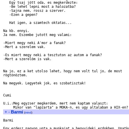
   Egy tsaj jött oda, es megkerdezte:

   -Be lehet lepni most a halozatba?

   -Sajna nem, rossz a szerver.

   -Ezen a gepen?

   Hat igen, a szamtech oktatas...

Na kb. ennyi.

Ja nem. Eszembe jutott meg valami:

-Miert megy neki A'mor a fanak?

-Mert a szerelem vak.

-Es miert megy neki a tesztuton az autom a fanak?

-Mert a szerelöm is vak.

Na jo, ez a ket utolso lehet, hogy nem volt tul jo, de most

rögtönöztem.

Na megyek. Legyetek jok, es szobatisztak!

Cumi

U.i.:Meg egyzser megkerdem, mert nem kaptam valaszt:

+
-
Barmi
(
mind
)
Barmi

Egy erdesz nagyon unta a munkajat a hegyvideki erdokben. Unatko