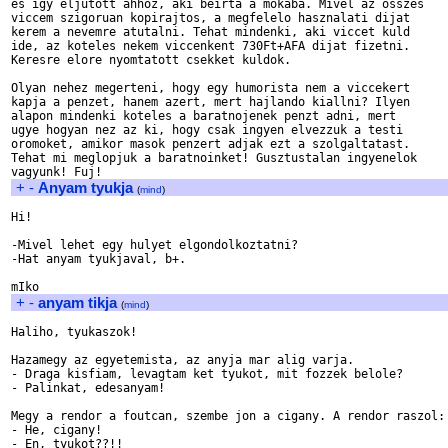
es igy eljutott ahhoz, aki beirta a mokaba. Mivel az osszes

viccem szigoruan kopirajtos, a megfelelo hasznalati dijat

kerem a nevemre atutalni. Tehat mindenki, aki viccet kuld

ide, az koteles nekem viccenkent 730Ft+AFA dijat fizetni.

Keresre elore nyomtatott csekket kuldok.

Olyan nehez megerteni, hogy egy humorista nem a viccekert

kapja a penzet, hanem azert, mert hajlando kiallni? Ilyen

alapon mindenki koteles a baratnojenek penzt adni, mert

ugye hogyan nez az ki, hogy csak ingyen elvezzuk a testi

oromoket, amikor masok penzert adjak ezt a szolgaltatast.

Tehat mi meglopjuk a baratnoinket! Gusztustalan ingyenelok

+
-
Anyam tyukja
(
mind
)
Hi!

-Mivel lehet egy hulyet elgondolkoztatni?

-Hat anyam tyukjaval, b+.

+
-
anyam tikja
(
mind
)
Haliho, tyukaszok!

Hazamegy az egyetemista, az anyja mar alig varja. 

- Draga kisfiam, levagtam ket tyukot, mit fozzek belole?

- Palinkat, edesanyam!

Megy a rendor a foutcan, szembe jon a cigany. A rendor raszol:

- He, cigany!

- En, tyukot??!!
