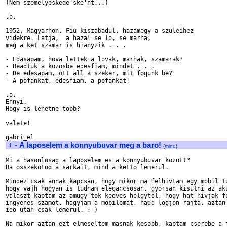
(Nem szemelyeskede'ske'nt...)

.o.

1952, Magyarhon. Fiu kiszabadul, hazamegy a szuleihez 

videkre. Latja,  a hazal se lo, se marha,

meg a ket szamar is hianyzik . . .

- Edasapam, hova lettek a lovak, marhak, szamarak?

- Beadtuk a kozosbe edesfiam, mindet . . .

- De edesapam, ott all a szeker, mit fogunk be?

- A pofankat, edesfiam, a pofankat!

.o.

Ennyi.

Hogy is lehetne tobb?

valete!

+
-
A laposelem a konnyubuvar meg a baro!
(
mind
)
Mi a hasonlosag a laposelem es a konnyubuvar kozott?

Ha osszekotod a sarkait, mind a ketto lemerul.

Mindez csak annak kapcsan, hogy mikor ma felhivtam egy mobil tu
hogy vajh hogyan is tudnam elegancsosan, gyorsan kisutni az aku
valaszt kaptam az amugy tok kedves holgytol, hogy hat hivjak fe
ingyenes szamot, hagyjam a mobilomat, hadd logjon rajta, aztan 
ido utan csak lemerul. :-)

Na mikor aztan ezt elmeseltem masnak kesobb, kaptam cserebe a f