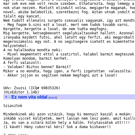
mar sok eve nem volt resze szexben. Elhatarozta, hogy lemegy a 
nok utan nezzen. Mielott elindult volna, megigerte maganak, hog
novel, akibe belebotlik, szeretkezni fog. Aztan utnak indult es
talalt egy kancat.

Nem tudott ellenalni surgeto szexualis vagyanak, igy azt mondta
- Meg fogom b.szni ezt a lovat, mert nem tudok tovabb varni.

Kergette, kergette a lovat, de nem tudta megfogni.

Mig kergette, ketsegbeesett segelykialtasokat hallott. Azonnal 
iranyaba kezdett futni, ahol latott egy ferfit, aki megprobalt

megeroszakolni egy not. A no segitsegere sietett es kimentette 
helyzetebol.

A no halalkodva mondta neki:

- Mivel megmentett ettol a szatirtol, halabol barmit megteszek 
Komolyan mondom, barmit kerhet.

A ferfi valaszolt:

- Valoban? Biztos benne? Barmit?

Mikor a no mondta, hogy igen, a ferfi izgatottan  valaszolta:

- Akkor jojjon es segitsen nekem megfogni azt a lovat!

Udv: Zsuzsi (ICQ# 69835326)

+
-
Ez nem vita oldal
(
mind
)
Sziasztok

Mindenkinek aki azon vitázik, hogy ki mennyit kaszál a mokán: 

inkább viccet küldjetek, mert lassan nem lesz poén, amit kiolló
Ja, és van a vitára külön hely a hálón. Folytassátok ott!!!!

(1 kávét! Hány cukorral kéri? Sok a duma kishaver!)
