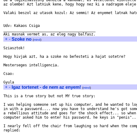
de a legikisasszony behozta a kavemat, es veletlenul kiontotte

az olembe! Azt latniuk kene, hogy hogy nez ki a nadragom eleje!
Valaki beszol az utasok kozul: Az semmi! Az enyemet latnak hatu
Udv: Kakaos Csiga

___________________________________________

+
-
Szoke no
(
mind
)
Sziasztok!

Hogy hivjak azt, ha a szoke no befesteti a hajat sotetre?

Mesterseges intelligencia.

Csao:

+
-
Igaz tortenet - de nem az enyem!
(
mind
)
This is a true story but not MY true story:

I was helping someone set up his computer, and he wanted to log
in with a password.... now you have to understand he's got some
a rebellious attitude and goes for the shock effect... so when 
computer asked him to enter his password, he keys in "penis"...
I nearly fell off the chair from laughing so hard when the comp
replied:
