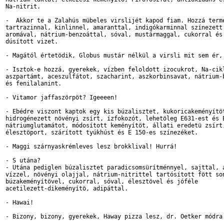
Na-nitrit.

-  Akkor te a Zalahús mübeles virslijét kapod fiam. Hozzá termé
tartrazinnal, kinlinnel, amaranttal, indigókarminnal színezett 
aromával, nátrium-benzoáttal, sóval, mustármaggal, cukorral és 
dúsított vizet.

- Magától értetödik, Globus mustár nélkül a virsli mit sem ér, 
- Isztok-e hozzá, gyerekek, vízben feloldott izocukrot, Na-cikl
aszpartámt, aceszulfátot, szacharint, aszkorbinsavat, nátrium-b
és fenilalanint.

- Vitamor jaffaszörpöt? Igeeeen!

- Ebédre viszont kaptok egy kis búzalisztet, kukoricakeményítöt
hidrogénezett növényi zsírt, ízfokozót, lehetöleg E631-est és E
nátriumglutamátot, módosított keményítöt, állati eredetü zsírt,
élesztöport, szárított tyúkhúst és E 150-es színezéket.

- Maggi szárnyaskrémleves lesz brokklival! Hurrá!

- S utána?

- Utána pediglen búzalisztet paradicsomsürítménnyel, sajttal, a
vízzel, növényi olajjal, nátrium-nitrittel tartósított fött son
búzakeményítövel, cukorral, sóval, élesztövel és jóféle

acetilezett-dikeményítö, adipáttal.

- Hawai!

- Bizony, bizony, gyerekek, Haway pizza lesz, dr. Oetker módra.