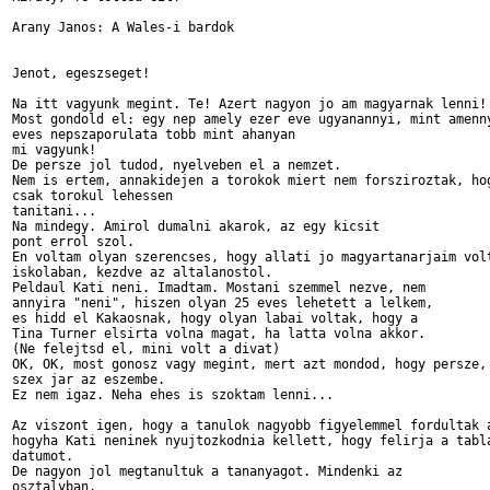
Arany Janos: A Wales-i bardok

Jenot, egeszseget!

Na itt vagyunk megint. Te! Azert nagyon jo am magyarnak lenni!

Most gondold el: egy nep amely ezer eve ugyanannyi, mint amenny
eves nepszaporulata tobb mint ahanyan

mi vagyunk!

De persze jol tudod, nyelveben el a nemzet.

Nem is ertem, annakidejen a torokok miert nem forsziroztak, hog
csak torokul lehessen

tanitani...

Na mindegy. Amirol dumalni akarok, az egy kicsit

pont errol szol.

En voltam olyan szerencses, hogy allati jo magyartanarjaim volt
iskolaban, kezdve az altalanostol.

Peldaul Kati neni. Imadtam. Mostani szemmel nezve, nem

annyira "neni", hiszen olyan 25 eves lehetett a lelkem,

es hidd el Kakaosnak, hogy olyan labai voltak, hogy a

Tina Turner elsirta volna magat, ha latta volna akkor.

(Ne felejtsd el, mini volt a divat)

OK, OK, most gonosz vagy megint, mert azt mondod, hogy persze, 
szex jar az eszembe.

Ez nem igaz. Neha ehes is szoktam lenni...

Az viszont igen, hogy a tanulok nagyobb figyelemmel fordultak a
hogyha Kati neninek nyujtozkodnia kellett, hogy felirja a tabla
datumot.

De nagyon jol megtanultuk a tananyagot. Mindenki az

osztalyban.
