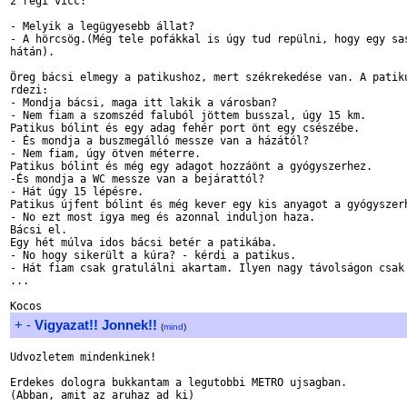
2 régi vicc:

- Melyik a legügyesebb állat?

- A hörcsög.(Még tele pofákkal is úgy tud repülni, hogy egy sas
hátán).

Öreg bácsi elmegy a patikushoz, mert székrekedése van. A patiku
rdezi:

- Mondja bácsi, maga itt lakik a városban?

- Nem fiam a szomszéd faluból jöttem busszal, úgy 15 km.

Patikus bólint és egy adag fehér port önt egy csészébe.

- És mondja a buszmegálló messze van a házától?

- Nem fiam, úgy ötven méterre.

Patikus bólint és még egy adagot hozzáönt a gyógyszerhez.

-És mondja a WC messze van a bejárattól?

- Hát úgy 15 lépésre.

Patikus újfent bólint és még kever egy kis anyagot a gyógyszerh
- No ezt most igya meg és azonnal induljon haza.

Bácsi el.

Egy hét múlva idos bácsi betér a patikába.

- No hogy sikerült a kúra? - kérdi a patikus.

- Hát fiam csak gratulálni akartam. Ilyen nagy távolságon csak 
...

+
-
Vigyazat!! Jonnek!!
(
mind
)
Udvozletem mindenkinek!

Erdekes dologra bukkantam a legutobbi METRO ujsagban.

(Abban, amit az aruhaz ad ki)
