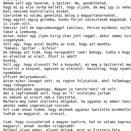
Nekem volt egy haverom, a Spitzer. Na, gondolhatod,

hogy mi az elso sorba kellett, hogy uljunk, de meg igy is nehez
Kati neninek kontrollalni minket.

Szerintem ez valami genetikai dolog a magyartanarnoknel,

hogy egytol-egyig goromba, bunko ferjet valasztanak maguknak. K
is ilyen volt.

Sokszor jott be napszemuveggel tanitani. Persze mindenki sejtet
takar a szemuveg.

Aztan, mikor egy ilyen hirig utan jott reggel, akkor semmi ture
szegenynek.

Volt ugy, hogy azzal kezdte az orat, hogy azt mondta:

"Kakaos, Spitzer - kifele!"

De nehogy azt hidd, hogy haragudott rank! Dehogy, tudta o hogy 
es elvezzuk az orait. Otost is adott

mindig.

Volt ugy, hogy olvasott fel a konyvbol, mi meg a Spitzerrel meg
kivulrol a konyvet, egeszen az elejetol- bezarolag, hogy nyomta
nyomdaban

offszet melynyomassal.

Aztan mikor levegot vett, mi rogton folytattuk, ahol felbehagyt
nagy rohogesere.

Kozepiskolaban ugyanugy. Nagyon jo tanito"neni"-nk volt.

Ami a legfrankobb volt, hogy en "C" osztalyba jartam,

es nekunk az oroszt nem o tanitotta.

Marhara meg lehet utaltatni dolgokat, ha ugyanaz az ember tanit
amihez semmi ingerenciad nincsen.

Ezt csak onnan tudom, hogy akiknek ugyanaz tanitotta mindkettot
tudtak se magyarul, se oroszul.

Csak, hogy visszaterjek a magyar nyelvre, hat ez valami kapraza
magyarul, annak  minden vilagosabb!

Peldaul olyan nehez, elvont dolgok, mint az Einstein-fele
