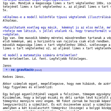

Igy van. Mondjuk a magassága limes x tart végtelenhez 100x, szé
tetejénél limes x tart végtelenhez x, az aljánál limes x tart v
5x.

>Alkalmas-e a modell különféle típusú végtelenek illusztrálásá

Alkalmas.

>Rajzolhatunk esetleg egy másik,  kéményt is az elso mellé, me
>teteje nem látszik, s jellel utalunk rá, hogy transzformált v
>végtelen.

Igy van. Eme masodik kémény méretei másodrendben tartanak a vég
elsõ kéményé, ami a horizontra van rajzolva csak elsõ rendben. 
második magassága limes x tart végtelenhez 100x2, szélessege a 
limes x tart végtelenhez x2, az aljánál limes x tart végtelenhe
>E modell a matematika számára értelmetlen?

Nem értelmetlen. Ld. fent. Legfeljebb fölösleges.

+
-
re: gravitacio
(
mind
)
Kedves János,

Akkor számolok egyet, megelõlegezve, hogy nem hibázok, de azért
légy figyelmes és ellenõrizd:

Egy bolygó egyenlítõjénél vagyok a felszínen, tömegem egységnyi
Kiszámolom, hogy a bolygó északi és déli sarkán lévõ kijelölt p
tömegrész mennyire vonz engem. 90 fokot zárnak be hozzám képest
leegyszerûsíti a számítást. És ezt összevetem azzal a számításs
amelyben a két kiválasztott tömegrész (összege) a bolygó középp