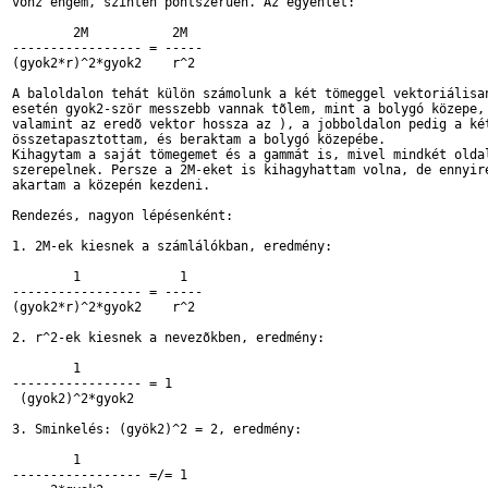
vonz engem, szintén pontszerûen. Az egyenlet:

        2M           2M           

----------------- = -----

(gyok2*r)^2*gyok2    r^2

A baloldalon tehát külön számolunk a két tömeggel vektoriálisan
esetén gyok2-ször messzebb vannak tõlem, mint a bolygó közepe, 
valamint az eredõ vektor hossza az ), a jobboldalon pedig a két
összetapasztottam, és beraktam a bolygó közepébe.

Kihagytam a saját tömegemet és a gammát is, mivel mindkét oldal
szerepelnek. Persze a 2M-eket is kihagyhattam volna, de ennyire
akartam a közepén kezdeni.

Rendezés, nagyon lépésenként:

1. 2M-ek kiesnek a számlálókban, eredmény:

        1             1           

----------------- = -----

(gyok2*r)^2*gyok2    r^2

2. r^2-ek kiesnek a nevezõkben, eredmény:

        1

----------------- = 1

 (gyok2)^2*gyok2

3. Sminkelés: (gyök2)^2 = 2, eredmény:

        1

----------------- =/= 1
