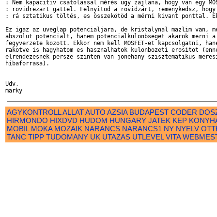
: Nem kapacitiv csatolassal mérés ugy zajlana, hogy van egy MOS
: rovidrezart gattel. Felnyitod a rövidzárt, remenykedsz, hogy 
: rá sztatikus töltés, es összekötöd a mérni kivant ponttal. Ek
Ez igaz az uveglap potencialjara, de kristalynal mazlim van, me
abszolut potencialt, hanem potencialkulonbseget akarok merni a 
fegyverzete kozott. Ekkor nem kell MOSFET-et kapcsolgatni, hane
rakotve is hagyhatom es hasznalhatok kulonbozeti erositot (enne
elrendezesnek persze szinten van jonehany szisztematikus meresi
hibaforrasa).

Udv,

AGYKONTROLL
ALLAT
AUTO
AZSIA
BUDAPEST
CODER
DOS
HIRMONDO
HIXDVD
HUDOM
HUNGARY
JATEK
KEP
KONYH
MOBIL
MOKA
MOZAIK
NARANCS
NARANCS1
NY
NYELV
OTT
TANC
TIPP
TUDOMANY
UK
UTAZAS
UTLEVEL
VITA
WEBMES