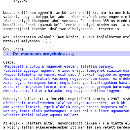
     2*gyok2

Nos, a kettõ nem egyenlõ, amibõl azt derült ki, már ha nem hibá
valahol, hogy a bolygó két adott része kevésbé vonz engem minth
rész a bolygó középpontjából vonzana. Ez esetben 35%-os eredõrõ
beszélünk. Ennek igaznak kell lennie a bolygó minden más - a sz
szempontjából kevésbé ideálisan elhelyezkedõ - részére is.

Nos, elrontottam valahol? (Nem kizárt, 10 éve foglalkoztam utol
matekkal mélyebben. :) )

+
-
Re: magneses arnyekolas
(
mind
)
>Meglepett a dolog a magnesek eseten. Talaltam paranyi, 
>tablettanagysagu magnest, oriasu ereju, tomegenek szazszorosa
>kepes felemelni ha vasrol esik szo. A sokkal nagyobb es gyeng
>butormagnes a felulirt vastomeg negyedere sem kepes. Az erdek
>az, hogy a kismagnes korul megis bizonyos tavolsagokban hamar
>eltunik a magneses terero, mint a nagyobb es gyengeb butormag
>korul, pedig talan a hataskor meg nagyobb kellene legyen.
>felboncolt merevlemezben talaltam olyan magneseket, amik kb. 
>mm vastag lemezek, egyik oldaluk nagyon erosen magneses volt,
>ez egy lemez alaku patkomagnes, a ket polus a lemez ugyanazon
>oldalan foglal helyet egymas mellett.
Az egyik - Starters által  agyoncsapott cikkem - s a miatta elo
a közöny láttán elkeseredésemben itt már fel sem vetett kérdése