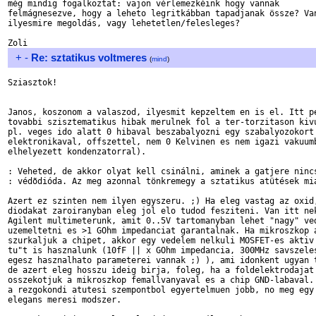
még mindig fogalkoztat: vajon vérlemezkéink hogy vannak 

felmágnesezve, hogy a leheto legritkábban tapadjanak össze? Van
ilyesmire megoldás, vagy lehetetlen/felesleges?

+
-
Re: sztatikus voltmeres
(
mind
)
Sziasztok!

Janos, koszonom a valaszod, ilyesmit kepzeltem en is el. Itt pe
tovabbi szisztematikus hibak merulnek fol a ter-torzitason kivu
pl. veges ido alatt 0 hibaval beszabalyozni egy szabalyozokort 
elektronikaval, offszettel, nem 0 Kelvinen es nem igazi vakuumb
elhelyezett kondenzatorral).

: Veheted, de akkor olyat kell csinálni, aminek a gatjere nincs
: védõdióda. Az meg azonnal tönkremegy a sztatikus atütések mia
Azert ez szinten nem ilyen egyszeru. ;) Ha eleg vastag az oxid,
diodakat zaroiranyban eleg jol elo tudod fesziteni. Van itt nek
Agilent multimeterunk, amit 0..5V tartomanyban lehet "nagy" ved
uzemeltetni es >1 GOhm impedanciat garantalnak. Ha mikroszkop a
szurkaljuk a chipet, akkor egy vedelem nelkuli MOSFET-es aktiv 
tu"t is hasznalunk (10fF || x GOhm impedancia, 300MHz savszeles
egesz hasznalhato parameterei vannak ;) ), ami idonkent ugyan t
de azert eleg hosszu ideig birja, foleg, ha a foldelektrodajat 
osszekotjuk a mikroszkop femallvanyaval es a chip GND-labaval. 
a rezgokondi atutesi szempontbol egyertelmuen jobb, no meg egy 
elegans meresi modszer.
