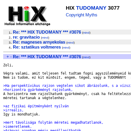
HIX
TUDOMANY
3077
Copyright Myths
.
Re: *** HIX TUDOMANY *** #3076
1
(
mind
)
.
re: gravitacio
2
(
mind
)
.
Re: magneses arnyekolas
3
(
mind
)
.
Re: sztatikus voltmeres
4
(
mind
)
+
-
Re: *** HIX TUDOMANY *** #3076
(
mind
)
Zoli,

Végra valami, amit teljesen fel tudtam fogni agyszüleményeid kö
Nem is tudom, ez kit minõsít, engem, téged, vagy a TUDOMANYt  :
>Ha perspektívikus rajzon vegtelen síkot ábrázolunk, s a vízsz
>horizontra gyárkéményt rajzolunk,

A horizontra nem rajzolhatunk gyárkéményt, csak ha feltételezzü
méretei tartanak a végtelenhez.

>az fizikai építményként nyilván
>irreális,

Igy is mondhatjuk.

>mert távolisága folytán méretei megadhatatlanok,
>ismeretlenek.
>Arányai azonban mégis megállapíthatók.