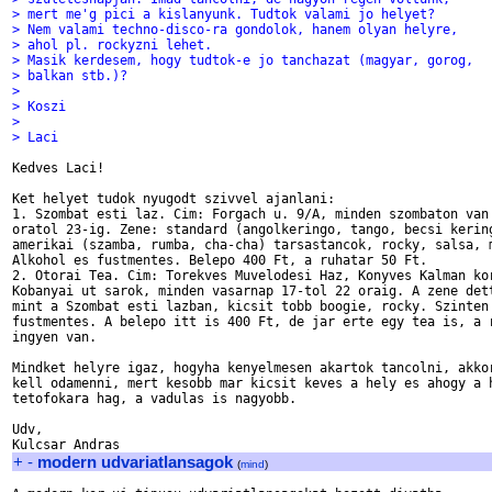
> mert me'g pici a kislanyunk. Tudtok valami jo helyet?
> Nem valami techno-disco-ra gondolok, hanem olyan helyre,
> ahol pl. rockyzni lehet.
> Masik kerdesem, hogy tudtok-e jo tanchazat (magyar, gorog,
> balkan stb.)?
>
> Koszi
>
> Laci
Kedves Laci!

Ket helyet tudok nyugodt szivvel ajanlani:

1. Szombat esti laz. Cim: Forgach u. 9/A, minden szombaton van 
oratol 23-ig. Zene: standard (angolkeringo, tango, becsi kering
amerikai (szamba, rumba, cha-cha) tarsastancok, rocky, salsa, m
Alkohol es fustmentes. Belepo 400 Ft, a ruhatar 50 Ft.

2. Otorai Tea. Cim: Torekves Muvelodesi Haz, Konyves Kalman kor
Kobanyai ut sarok, minden vasarnap 17-tol 22 oraig. A zene dett
mint a Szombat esti lazban, kicsit tobb boogie, rocky. Szinten 
fustmentes. A belepo itt is 400 Ft, de jar erte egy tea is, a r
ingyen van.

Mindket helyre igaz, hogyha kenyelmesen akartok tancolni, akkor
kell odamenni, mert kesobb mar kicsit keves a hely es ahogy a h
tetofokara hag, a vadulas is nagyobb.

Udv,

+
-
modern udvariatlansagok
(
mind
)