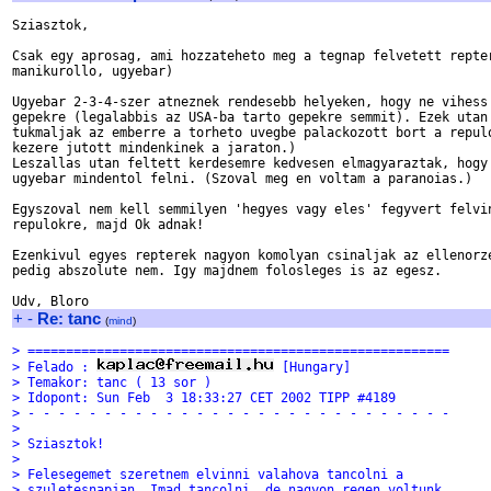
Sziasztok,

Csak egy aprosag, ami hozzateheto meg a tegnap felvetett repter
manikurollo, ugyebar)

Ugyebar 2-3-4-szer atneznek rendesebb helyeken, hogy ne vihess 
gepekre (legalabbis az USA-ba tarto gepekre semmit). Ezek utan 
tukmaljak az emberre a torheto uvegbe palackozott bort a repulo
kezere jutott mindenkinek a jaraton.)

Leszallas utan feltett kerdesemre kedvesen elmagyaraztak, hogy 
ugyebar mindentol felni. (Szoval meg en voltam a paranoias.)

Egyszoval nem kell semmilyen 'hegyes vagy eles' fegyvert felvin
repulokre, majd Ok adnak!

Ezenkivul egyes repterek nagyon komolyan csinaljak az ellenorze
pedig abszolute nem. Igy majdnem folosleges is az egesz.

+
-
Re: tanc
(
mind
)
> =======================================================
> Felado : 
 [Hungary]
> Temakor: tanc ( 13 sor )
> Idopont: Sun Feb  3 18:33:27 CET 2002 TIPP #4189
> - - - - - - - - - - - - - - - - - - - - - - - - - - - -
>
> Sziasztok!
>
> Felesegemet szeretnem elvinni valahova tancolni a
> szuletesnapjan. Imad tancolni, de nagyon regen voltunk,