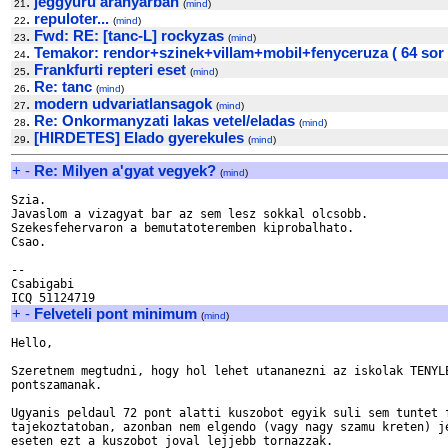
.
jeggyuru aranyarban
21
(
mind
)
.
repuloter...
22
(
mind
)
.
Fwd: RE: [tanc-L] rockyzas
23
(
mind
)
.
Temakor: rendor+szinek+villam+mobil+fenyceruza ( 64 sor
24
.
Frankfurti repteri eset
25
(
mind
)
.
Re: tanc
26
(
mind
)
.
modern udvariatlansagok
27
(
mind
)
.
Re: Onkormanyzati lakas vetel/eladas
28
(
mind
)
.
[HIRDETES] Elado gyerekules
29
(
mind
)
+
-
Re: Milyen a'gyat vegyek?
(
mind
)
Szia.

Javaslom a vizagyat bar az sem lesz sokkal olcsobb.

Szekesfehervaron a bemutatoteremben kiprobalhato.

Csao.

--

Csabigabi

+
-
Felveteli pont minimum
(
mind
)
Hello,

Szeretnem megtudni, hogy hol lehet utananezni az iskolak TENYLE
pontszamanak.

Ugyanis peldaul 72 pont alatti kuszobot egyik suli sem tuntet f
tajekoztatoban, azonban nem elgendo (vagy nagy szamu kreten) je
eseten ezt a kuszobot joval lejjebb tornazzak.
