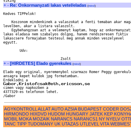
+
-
Re: Onkormanyzati lakas vetel/eladas
(
mind
)
Kedves TIPPelok!

    Koszonom mindenkinek a valaszokat a fenti temaban akar maga
levelben, akar a listara valaszolt.

    Egybehangzoan azt a velemenyt kaptam, hogy az onkormanyzati
lakas eladasa nem szabalyos dolgog, hanem rendszeresen fiktiv

lakascsere formajaban testesul meg annak minden veszelyevel

egyutt.

        Udv:

+
-
[HIRDETES] Elado gyerekules
(
mind
)
Elado egy original, nyeremenybol szarmazo Romer Peggy gyerekule
ansagra kepet kuldok jpg formatumban.

4377329-es telefonon lehet.

AGYKONTROLL
ALLAT
AUTO
AZSIA
BUDAPEST
CODER
DOS
HIRMONDO
HIXDVD
HUDOM
HUNGARY
JATEK
KEP
KONYH
MOBIL
MOKA
MOZAIK
NARANCS
NARANCS1
NY
NYELV
OTT
TANC
TIPP
TUDOMANY
UK
UTAZAS
UTLEVEL
VITA
WEBMES