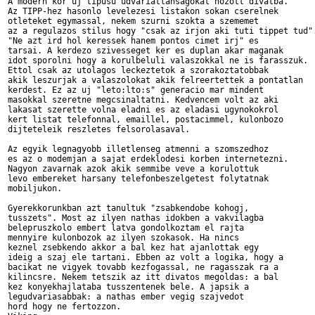
A modern kor uj tipusu udvariatlansagokat hozott divatba.

Az TIPP-hez hasonlo levelezesi listakon sokan cserelnek

otleteket egymassal, nekem szurni szokta a szememet

az a regulazos stilus hogy "csak az irjon aki tuti tippet tud".
"Ne azt ird hol keressek hanem pontos cimet irj" es

tarsai. A kerdezo szivesseget ker es duplan akar maganak

idot sporolni hogy a korulbeluli valaszokkal ne is farasszuk.

Ettol csak az utolagos leckeztetok a szorakoztatobbak

akik leszurjak a valaszolokat akik felreertettek a pontatlan

kerdest. Ez az uj "leto:lto:s" generacio mar mindent

masokkal szeretne megcsinaltatni. Kedvencem volt az aki

lakasat szerette volna eladni es az eladasi ugynokokrol

kert listat telefonnal, emaillel, postacimmel, kulonbozo

dijteteleik reszletes felsorolasaval.

Az egyik legnagyobb illetlenseg atmenni a szomszedhoz

es az o modemjan a sajat erdeklodesi korben internetezni.

Nagyon zavarnak azok akik semmibe veve a korulottuk

levo embereket harsany telefonbeszelgetest folytatnak

mobiljukon.

Gyerekkorunkban azt tanultuk "zsabkendobe kohogj,

tusszets". Most az ilyen nathas idokben a vakvilagba

belepruszkolo embert latva gondolkoztam el rajta

mennyire kulonbozok az ilyen szokasok. Ha nincs

keznel zsebkendo akkor a bal kez hat ajanlottak egy

ideig a szaj ele tartani. Ebben az volt a logika, hogy a

bacikat ne vigyek tovabb kezfogassal, ne ragasszak ra a

kilincsre. Nekem tetszik az itt divatos megoldas: a bal

kez konyekhajlataba tusszentenek bele. A japsik a

legudvariasabbak: a nathas ember vegig szajvedot

hord hogy ne fertozzon.
