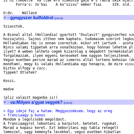
is hi'rhedette' va'ltak ero"szakossa'gaik e's rabla'saik miatt.
      Forra's: Jo'kai    A ko"szivu" ember fiai     319. old.

+
-
gyogyszer kulfoldrol
(
mind
)
Sziasztok,

A Bional altal (Hollandia) gyartott "Ovulavit" gyogyszerhez sze
hozzajutni. Sajnos itthon nem kaphato, tudomasom szerint legkoz
Hollandiaban (mi is onnan szereztuk, mikor ott jartunk - azota 
Nincs valami tippetek arra vonatkozoan, hogy honnan lehetne pl.
ilyet? A weben lelheto cegek kizarolag a megadott termekskalat

forgalmazzak, ilyen egyeni kereseket nem nagyon teljesitenek.

Vegso esetben persze marad az ismeros altal torteno behozas (de
mondtam), megy ki valaki Hollandiaba egy honapra, de mire vissz
biztos elfogy a cucc.

Tippek? Otletek?

Koszi,

medve

+
-
va:Milyen a'gyat vegyek?
(
mind
)
> Egy ideje faj a hatam. Meggyozodesem, hogy az oreg
> franciaagy a bunos

Mondom a legolcsobb megoldast.

A franciaagyrol lebontani a karpitot, betetet, rugokat.

Marad a kopasz keret. Ezt beboritani egy tabla retegelt

lemezzel, vagy kemenyfa lecekkel, vegso esetben hibatlan
