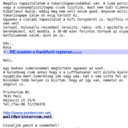
Negativ tapasztalatom a takaritogepcsodakkal van. A sima porszi
vagy a szonyegtisztitogep (csak tisztito, mast nem tud) tizenso
hibatlanul muxik, eddig meg nem volt veluk gond. Anyosom multif
takaritogepe talan ot evig tartott ki.

Ugyanez a csaladi tapasztalat a hifi tornyokrol is. Vajtfulu ro
nem vett

tornyot, kulonallo reszekbol (erosito, radio, stb.) epitette os
berendezest. Azt mondta, a 30-80 ezer forintos tornyok az olyan
botfulueknek valok, mint en is.

Udv.,

+
-
RE:esetem a frankfurti repteren
(
mind
)
Hali,

egy kedves ismerosommel megtortent ugyanez az eset.

A kulonbseg csak annyi hogy o a Lufthansanal volt pilota mielot
nyugdijba ment.Ismeretseg ide vagy oda, hat o sem vitte fel az 
Kulonben tobb helyen is kiirtak, hogy ez igy van, nemetul es

angolul is.

PrinterCom Bt.

7633 Pecs

Hajnoczi ut 15/b

Tel./fax:06 72/256376

http://www.printercom.net,
,

Csinaljon penzt a szemetbol!
