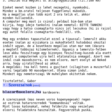
5. Inditas ota megtett ut atlagfogyasztasa (lit./100 km)

Ezeket menet kozben is lehet nezegetni, nyomkodni.

Mindez a km.oratol teljesen fuggetlenul mukodik.

Ha a megallas utan tobb mint 2 ora telik el, akkor

minden nullazodik.

A computer meg mast is csinal: peldaul bim-bam utan

kiirja, hogy ideje tankolni (nalam nemetul: BITTE TANKEN)

vagy hogy a hatso csomagtarto nincs jol lecsukva (ki is rajzol

egy autot felallo csomagtarto-fedellel), stb.

Meg egy erdekes tapasztalat ezzel a tipussal: lemerult akku

eseten (nalan az ejszakara is mukodtetett hutodoboz okozta)

indult ugyan, de a kovetkezo megallas utan mar nem (dacara

a megtett tobbszaz kilometernek). Ugyanis a lemerulo-felben

levo akku feszultsege egy bizonyos feszultseg-kuszob ala esett,
emiatt a computernek ujra kell etalonalnia onmagat. Azert nem

indul csak masodszorra, es nem elsore, mert eselyt ad Neked

arra, hogy ujratolthesd az akkut.

A megoldas: rea kell tenni a gyujtast (vilagitson a muszerfal) 
varni legalabb 90 masodpercet. Utana siman indul.

Mindezt egy nemetorszagi VW muhelyben okitottak nekem.

+
-
Szerezsa'nok
(
mind
)
 kerdesere:

A szerezsanok (mas neven voros kopenyegesek) regen

az osztrak hatarorezredek "kommandosai" voltak.

Mint lovas katonakat, nehez felderito vagy veszelyes

eloorsi feladatokra hasznaltak. Fegyverzetuk puska,
