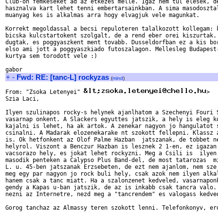
Club-on femkeseket ad az etkezes melle. Igaz nem tul elesek, de
hasznalva kart lehet tenni embertarsainkban. A sima masodosztal
muanyag kes is alkalmas arra hogy elvagjuk vele magunkat.

Korrekt megoldassal a becsi repuloteren talalkozott kollegam: k
bicska kulcstartokent szolgalt, de a rend eber orei kiszurtak. 
dugtak, es poggyaszkent ment tovabb. Dusseldorfban ez a kis bor
elso ami jott a poggyaszkiado futoszalagon. Mellesleg Budapest-
kurtya sem torodott vele :)

+
-
Fwd: RE: [tanc-L] rockyzas
(
mind
)
From: "Zsoka Letenyei" 
>

Szia Laci,

Ilyen szulinapos rocky-s helynek ajanlhatom a Szechenyi Fouri S
vasarnap onkent. A Slackers egyuttes jatszik, a hely is eleg ko
kajalni is lehet, ha ak artok. A zenekar nagyon jo hangulatot s
csinalni. A Madarak elozenekarake nt szokott fellepni. Klassz a
is. Ok hetfonkent az Olof Palme Hazban  jatszanak, de tobbet ne
helyrol. Viszont a Benczur Hazban is lesznek 2 1-en, ez igazan 
vacsorazo hely, es jokat lehet rockyzni. Meg a Csili is  ilyen 
masodik penteken a Calypso Plus Band-del, de most tatarozas  mi
L. u. 45-ben jatszanak Erzsebeten, de ezt nem ajanlom, nem sze 
meg egy par nagyon jo rock buli hely, csak azok nem ilyen alkal
hanem csak a tanc miatt. Ha a szalonzenet kedveled, vasarnaponk
gendy a Kapas u-ban jatszik, de az is inkabb csak tancra valo. 
nezni az Internetre, nezd meg a "tancrendem" es valogass kedved
Gorog tanchaz az Almassy teren szokott lenni. Telefonkonyv, erd