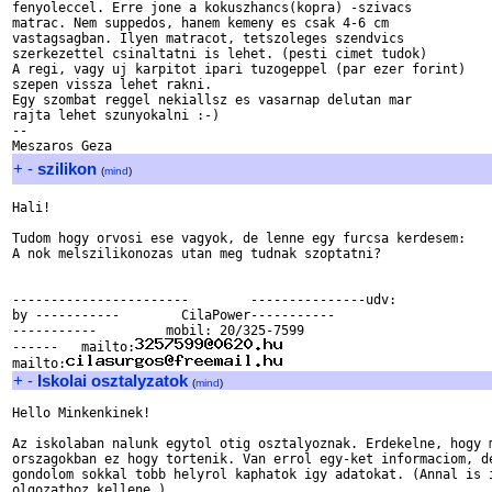
fenyoleccel. Erre jone a kokuszhancs(kopra) -szivacs

matrac. Nem suppedos, hanem kemeny es csak 4-6 cm

vastagsagban. Ilyen matracot, tetszoleges szendvics

szerkezettel csinaltatni is lehet. (pesti cimet tudok)

A regi, vagy uj karpitot ipari tuzogeppel (par ezer forint)

szepen vissza lehet rakni.

Egy szombat reggel nekiallsz es vasarnap delutan mar

rajta lehet szunyokalni :-)

--

+
-
szilikon
(
mind
)
Hali!

Tudom hogy orvosi ese vagyok, de lenne egy furcsa kerdesem:

A nok melszilikonozas utan meg tudnak szoptatni?

-----------------------        ---------------udv:

by -----------        CilaPower-----------

-----------         mobil: 20/325-7599

------   mailto:
mailto:
+
-
Iskolai osztalyzatok
(
mind
)
Hello Minkenkinek!

Az iskolaban nalunk egytol otig osztalyoznak. Erdekelne, hogy m
orszagokban ez hogy tortenik. Van errol egy-ket informaciom, de
gondolom sokkal tobb helyrol kaphatok igy adatokat. (Annal is i
olgozathoz kellene.)
