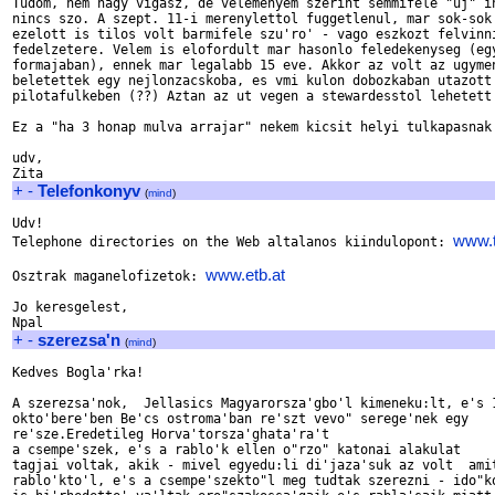
Tudom, nem nagy vigasz, de velemenyem szerint semmifele "uj" in
nincs szo. A szept. 11-i merenylettol fuggetlenul, mar sok-sok 
ezelott is tilos volt barmifele szu'ro' - vago eszkozt felvinni
fedelzetere. Velem is elofordult mar hasonlo feledekenyseg (egy
formajaban), ennek mar legalabb 15 eve. Akkor az volt az ugymen
beletettek egy nejlonzacskoba, es vmi kulon dobozkaban utazott 
pilotafulkeben (??) Aztan az ut vegen a stewardesstol lehetett 
Ez a "ha 3 honap mulva arrajar" nekem kicsit helyi tulkapasnak 
udv,

+
-
Telefonkonyv
(
mind
)
Udv!

www.t
Telephone directories on the Web altalanos kiindulopont: 
www.etb.at
Osztrak maganelofizetok: 
Jo keresgelest,

+
-
szerezsa'n
(
mind
)
Kedves Bogla'rka!

A szerezsa'nok,  Jellasics Magyarorsza'gbo'l kimeneku:lt, e's 1
okto'bere'ben Be'cs ostroma'ban re'szt vevo" serege'nek egy

re'sze.Eredetileg Horva'torsza'ghata'ra't

a csempe'szek, e's a rablo'k ellen o"rzo" katonai alakulat

tagjai voltak, akik - mivel egyedu:li di'jaza'suk az volt  amit
rablo'kto'l, e's a csempe'szekto"l meg tudtak szerezni - ido"ko