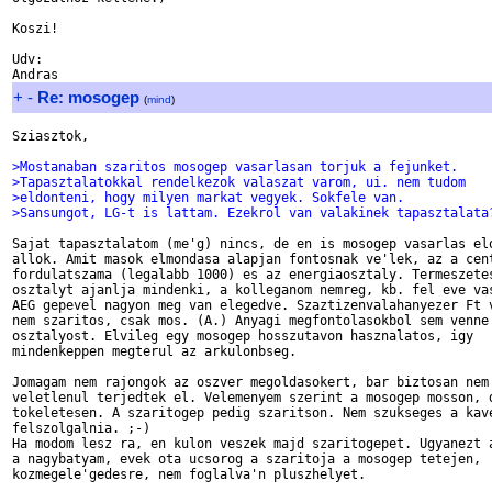
Koszi!

Udv:

+
-
Re: mosogep
(
mind
)
Sziasztok,

>Mostanaban szaritos mosogep vasarlasan torjuk a fejunket.
>Tapasztalatokkal rendelkezok valaszat varom, ui. nem tudom
>eldonteni, hogy milyen markat vegyek. Sokfele van.
>Sansungot, LG-t is lattam. Ezekrol van valakinek tapasztalata
Sajat tapasztalatom (me'g) nincs, de en is mosogep vasarlas elo
allok. Amit masok elmondasa alapjan fontosnak ve'lek, az a cent
fordulatszama (legalabb 1000) es az energiaosztaly. Termeszetes
osztalyt ajanlja mindenki, a kolleganom nemreg, kb. fel eve vas
AEG gepevel nagyon meg van elegedve. Szaztizenvalahanyezer Ft v
nem szaritos, csak mos. (A.) Anyagi megfontolasokbol sem venne'
osztalyost. Elvileg egy mosogep hosszutavon hasznalatos, igy

mindenkeppen megterul az arkulonbseg.

Jomagam nem rajongok az oszver megoldasokert, bar biztosan nem

veletlenul terjedtek el. Velemenyem szerint a mosogep mosson, d
tokeletesen. A szaritogep pedig szaritson. Nem szukseges a kave
felszolgalnia. ;-)

Ha modom lesz ra, en kulon veszek majd szaritogepet. Ugyanezt a
a nagybatyam, evek ota ucsorog a szaritoja a mosogep tetejen,

kozmegele'gedesre, nem foglalva'n pluszhelyet.
