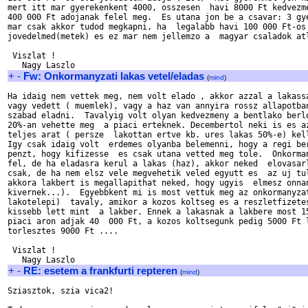
mert itt mar gyerekenkent 4000, osszesen  havi 8000 Ft kedvezme
400 000 Ft adojanak felel meg.  Es utana jon be a csavar: 3 gye
mar csak akkor tudod megkapni, ha  legalabb havi 100 000 Ft-os 
jovedelmed(metek) es ez mar nem jellemzo a  magyar csaladok atl
 Viszlat !

+
-
Fw: Onkormanyzati lakas vetel/eladas
(
mind
)
Ha idaig nem vettek meg, nem volt elado , akkor azzal a lakassa
vagy vedett ( muemlek), vagy a haz van annyira rossz allapotban
szabad eladni.  Tavalyig volt olyan kedvezmeny a bentlako berlo
20%-an vehette meg  a piaci erteknek. Decembertol neki is es az
teljes arat ( persze  lakottan ertve kb. ures lakas 50%-e) kell
Igy csak idaig volt  erdemes olyanba belemenni, hogy a regi ber
penzt, hogy kifizesse  es csak utana vetted meg tole.  Onkorman
fel, de ha eladasra kerul a lakas (haz), akkor neked  elovasarl
csak, de ha nem elsz vele megvehetik veled egyutt es  az uj tul
akkora lakbert is megallapithat neked, hogy ugyis  elmesz onnan
kivernek...).  Egyebbkent mi is most vettuk meg az onkormanyzat
lakotelepi)  tavaly, amikor a kozos koltseg es a reszletfizetes
kissebb lett mint  a lakber. Ennek a lakasnak a lakbere most 15
piaci aron adjak 40  000 Ft, a kozos koltsegunk pedig 5000 Ft l
torlesztes 9000 Ft ....

 Viszlat !

+
-
RE: esetem a frankfurti repteren
(
mind
)
Sziasztok, szia vica2!
