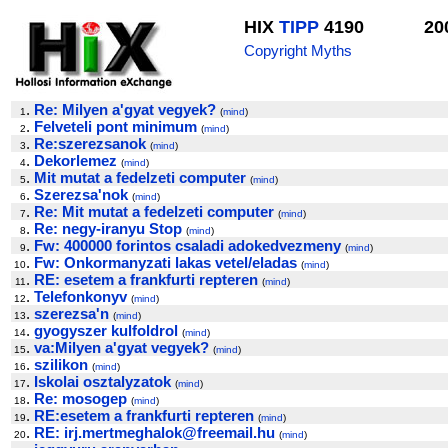
HIX
TIPP
4190
20
Copyright Myths
.
Re: Milyen a'gyat vegyek?
1
(
mind
)
.
Felveteli pont minimum
2
(
mind
)
.
Re:szerezsanok
3
(
mind
)
.
Dekorlemez
4
(
mind
)
.
Mit mutat a fedelzeti computer
5
(
mind
)
.
Szerezsa'nok
6
(
mind
)
.
Re: Mit mutat a fedelzeti computer
7
(
mind
)
.
Re: negy-iranyu Stop
8
(
mind
)
.
Fw: 400000 forintos csaladi adokedvezmeny
9
(
mind
)
.
Fw: Onkormanyzati lakas vetel/eladas
10
(
mind
)
.
RE: esetem a frankfurti repteren
11
(
mind
)
.
Telefonkonyv
12
(
mind
)
.
szerezsa'n
13
(
mind
)
.
gyogyszer kulfoldrol
14
(
mind
)
.
va:Milyen a'gyat vegyek?
15
(
mind
)
.
szilikon
16
(
mind
)
.
Iskolai osztalyzatok
17
(
mind
)
.
Re: mosogep
18
(
mind
)
.
RE:esetem a frankfurti repteren
19
(
mind
)
.
RE: irj.mertmeghalok@freemail.hu
20
(
mind
)