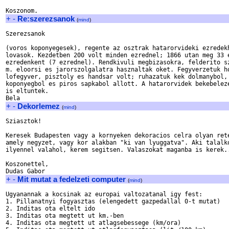
+
-
Re:szerezsanok
(
mind
)
Szerezsanok

(voros koponyegesek), regente az osztrak hatarorvideki ezredekh
lovasok. Kezdetben 200 volt minden ezrednel; 1866 utan meg 33 e
ezredenkent (7 ezrednel). Rendkivuli megbizasokra, felderito sz
m. eloorsi es jarorszolgalatra hasznaltak oket. Fegyverzetuk ho
lofegyver, pisztoly es handsar volt; ruhazatuk kek dolmanybol, 
koponyegbol es piros sapkabol allott. A hatarorvidek bekebeleze
is eltuntek.

+
-
Dekorlemez
(
mind
)
Sziasztok!

Keresek Budapesten vagy a kornyeken dekoracios celra olyan rete
amely negyzet, vagy kor alakban "ki van lyuggatva". Aki talalko
ilyennel valahol, kerem segitsen. Valaszokat maganba is kerek..
Koszonettel,

+
-
Mit mutat a fedelzeti computer
(
mind
)
Ugyanannak a kocsinak az europai valtozatanal igy fest:

1. Pillanatnyi fogyasztas (elengedett gazpedallal 0-t mutat)

2. Inditas ota eltelt ido

3. Inditas ota megtett ut km.-ben

4. Inditas ota megtett ut atlagsebessege (km/ora)
