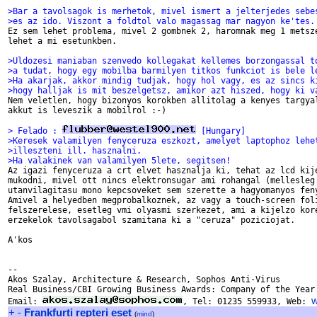
>Bar a tavolsagok is merhetok, mivel ismert a jelterjedes sebe
>es az ido. Viszont a foldtol valo magassag mar nagyon ke'tes.

Ez sem lehet problema, mivel 2 gombnek 2, haromnak meg 1 metsze
lehet a mi esetunkben.

>Uldozesi maniaban szenvedo kollegakat kellemes borzongassal t
>a tudat, hogy egy mobilba barmilyen titkos funkciot is bele l
>Ha akarjak, akkor mindig tudjak, hogy hol vagy, es az sincs k
>hogy halljak is mit beszelgetsz, amikor azt hiszed, hogy ki v

Nem veletlen, hogy bizonyos korokben allitolag a kenyes targyal
akkut is leveszik a mobilrol :-)

> Felado : 
 [Hungary]
>Keresek valamilyen fenyceruza eszkozt, amelyet laptophoz lehe
>illeszteni ill. hasznalni.
>Ha valakinek van valamilyen 5lete, segitsen!

Az igazi fenyceruza a crt elvet hasznalja ki, tehat az lcd kije
mukodni, mivel ott nincs elektronsugar ami rohangal (mellesleg 
utanvilagitasu mono kepcsoveket sem szerette a hagyomanyos feny
Amivel a helyedben megprobalkoznek, az vagy a touch-screen foli
felszerelese, esetleg vmi olyasmi szerkezet, ami a kijelzo kore
erzekelok tavolsagabol szamitana ki a "ceruza" poziciojat.

A'kos

--

Akos Szalay, Architecture & Research, Sophos Anti-Virus

Real Business/CBI Growing Business Awards: Company of the Year

Email: 
, Tel: 01235 559933, Web: 
+
-
Frankfurti repteri eset
(
mind
)