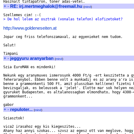
+
-
RE: irj.mertmeghalok@freemail.hu
(
mind
)
> De hol lelem az osztrak (vonalas telefon) elofizetoket?
http://www.goldeneseiten.at
Jopar ceg friss telefonszamaval, az egyenieket nem tudom.

Salut!

+
-
jeggyuru aranyarban
(
mind
)
Szia EuroMAN es mindenki!

Nekunk egy aranymuves ismerosunk 4000 Ft/g -ert keszitette a gy
feheraranybol. Ebben benne volt a munkadij es az arany a'ra is,
benne a grammonkenti 500 Ft, amit plusszban kell(ene) fizetni h
bevizsgaljak, es beleussek a 'jelet'. Elotte mar sok helyen nez
gyuruket Budapesten, es altalanossagban elmondhato, hogy 4300-4
grammonkent...

+
-
repuloter...
(
mind
)
Sziasztok!

vica2 irasahoz egy kis kiegeszites...

Ahany haz annyi szokas... szvsz az egesz ott van meglove, hogy 