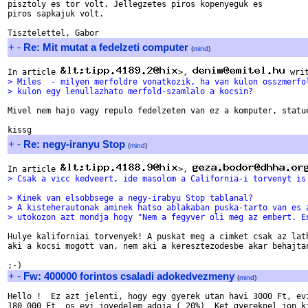
pisztoly es tor volt. Jellegzetes piros kopenyeguk es

piros sapkajuk volt.

+
-
Re: Mit mutat a fedelzeti computer
(
mind
)
In article 
>, 
> Miles  - milyen merfoldre vonatkozik, ha van kulon osszmerfo
> kulon egy lenullazhato merfold-szamlalo a kocsin?
Mivel nem hajo vagy repulo fedelzeten van ez a komputer, statue
+
-
Re: negy-iranyu Stop
(
mind
)
In article 
>, 
> Csak a vicc kedveert, ide masolom a California-i torvenyt is
> Kinek van elsobbsege a negy-irabyu Stop tablanal?
> A kisteherautonak aminek hatso ablakaban puska-tarto van es 
> utokozon azt mondja hogy "Nem a fegyver oli meg az embert. E
Hulye kaliforniai torvenyek! A puskat meg a cimket csak az lath
aki a kocsi mogott van, nem aki a keresztezodesbe akar behajtan
+
-
Fw: 400000 forintos csaladi adokedvezmeny
(
mind
)
Hello !  Ez azt jelenti, hogy egy gyerek utan havi 3000 Ft, evi
180 000 Ft  os evi jovedelem adoja ( 20%)  Ket gyereknel jon ki