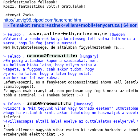
Rockfesztivalos fellepok!

Koszi, fantasztikus volt:) Gratulalok!

http://ludvig98.tripod.com/tancrend.htm
+
-
Temakor: rendor+szinek+villam+mobil+fenyceruza ( 64 sor
> Felado : 
 [Sweden]
>Valamint a rendornek kutya kotelesseg lett volna felhivnia a 
>arra, hogy le fog jarni a muszaki...

Nem kutyakotelessege, de altalaban figyelmeztetnek ra...

> Felado : 
 [Hungary]
>En pedig allandoan kapom a szidasokat, mert
>a boltban hiaba latom, hogy milyen szinu a
>tapeta, a fuggony, csak akkor tudom, hogy
>jo-e, ha latom, hogy a falon hogy mutat,
>amikor mar fel van rakva.

Lefenykepezni, es a fenykepet odapasszintani ahova kell (esetle
szamitogeppel).

Ez ugyan csak iranyt ad, nem pontosan ugy fog kinezni az eletbe
tobb a semminel :-) (nekem bejott :-)  )

> Felado : 
 [Hungary]
>Viszont a "Mit tegyunk vihar vagy tornado eseten?" utmutatoba
>hogy ha villamlik kint, akkor lehetoleg ne hasznaljuk a vezet
>(villamcsapas altali halal eselye az o:ttalalatos eselye'vel 

:-)

Ennek ellenere nagyobb vihar eseten ki szoktam huzkodni a konek
erzekenyebb elektronikat :-o
