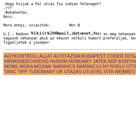
-Hogy hivjak a Pal utcai fiu indian feleseget?

-???

-Bokahontas.

Bocs.

Mara ennyi, sziasztok:         Nor-B

U.I.: Kedves 
) es meg nehanyan
vagyunk nehanyan akik az ekezet nelkuli humort preferaljak, ker
AGYKONTROLL
ALLAT
AUTO
AZSIA
BUDAPEST
CODER
DOS
HIRMONDO
HIXDVD
HUDOM
HUNGARY
JATEK
KEP
KONYH
MOBIL
MOKA
MOZAIK
NARANCS
NARANCS1
NY
NYELV
OTT
TANC
TIPP
TUDOMANY
UK
UTAZAS
UTLEVEL
VITA
WEBMES