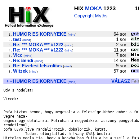
HIX
MOKA
1223
1
Copyright Myths
.
HUMOR ES KORNYEKE
64 sor
1
(
mind
)
.
test
1 sor
2
(
mind
)
.
Re: *** MOKA *** #1222
2 sor
3
(
mind
)
.
Re: *** MOKA *** #1222
11 sor
4
(
mind
)
.
Vicc
7 sor
5
(
mind
)
.
Re:Bendi
14 sor
6
(
mind
)
.
Re: Fizetesi felszolitas
9 sor
7
(
mind
)
.
Witzek
57 sor
8
(
mind
)
+
-
HUMOR ES KORNYEKE
VÁLASZ
Fel
(
mind
)
Udv s hodolat!

Viccek:

Pofa biztos benne, hogy megcsalja a felese'ge.Nehez ember a fo"
vegre haza-

engedi egy delutanra. Felrohan a negyedikre, asszony pongyolaba
rendetlenul, 

pofa u:vo:ltve randali'rozik, dobalo'zik, kutat.

	- Tudom, elbujtattad, hitvany $%&$ bestia! 

Hirtelen megla'tja, hogy a konyha'ban fujja a be a sze'l a fu:g