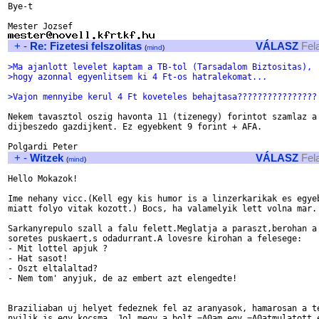
Bye-t

+
-
Re: Fizetesi felszolitas
VÁLASZ
Fel
(
mind
)
>Ma ajanlott levelet kaptam a TB-tol (Tarsadalom Biztositas),
>hogy azonnal egyenlitsem ki 4 Ft-os hatralekomat...
>Vajon mennyibe kerul 4 Ft koveteles behajtasa????????????????
Nekem tavasztol oszig havonta 11 (tizenegy) forintot szamlaz a

dijbeszedo gazdijkent. Ez egyebkent 9 forint + AFA.

+
-
Witzek
VÁLASZ
Fel
(
mind
)
Hello Mokazok!

Ime nehany vicc.(Kell egy kis humor is a linzerkarikak es egyeb
miatt folyo vitak kozott.) Bocs, ha valamelyik lett volna mar.

Sarkanyrepulo szall a falu felett.Meglatja a paraszt,berohan a 
soretes puskaert,s odadurrant.A lovesre kirohan a felesege:

- Mit lottel apjuk ?

- Hat sasot!

- Oszt eltalaltad?

- Nem tom' anyjuk, de az embert azt elengedte!

Braziliaban uj helyet fedeznek fel az aranyasok, hamarosan a te
nyilik is egy kocsma. Jol megy a bolt,=A0am egy =A0atmulatott e