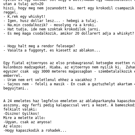
utan a tulaj azt=20

hiszi, hogy meg nem jozanodott ki, mert egy krokodil csampazik 
reggel.

- K,rek egy whiskyt!

- Igen, husz dollar lesz... - hebegi a tulaj.

- Na,min csodalkozik? - mosolyog ra a kroki.

- Hat tudja, ide nem szoktak krokodilok jarni.

- Es meg maga csodalkozik, amikor 20 dollarert adja a whiskyt?

- Hogy halt meg a rendor felesege?

- Vasalta a fuggonyt, es kiesett az ablakon...

Egy fiatal ejtoernyos az elso probaugrasnal ketsegbe esetten ra
kulonbozo madzagokat. Hiaba, az ejtoernyo nem nyilik ki.  Zuhan
egyszer csak  ugy 3000 meteres magassagban - szembetalalkozik e
emberrel.

- Uram nem ert veletlenul ehhez a vacakhoz ?

- Sajnos nem - feleli a masik - En csak a gaztuzhelyt akartam =
begyujtani..

A 24 emeletes haz legfelso emeleten az ablakparkanyba kapaszkod
asszony, egy ferfi pedig kalapaccsal veri a kezet. A bameszkodi
felkialt valaki:

-Diszno! Gyilkos!

Mire a melette allo:

-Ugyan, csak az anyosa!

Az elozo:

-Hogy kapaszkodik a rohadek...
