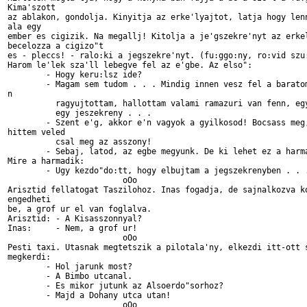
Kima'szott

az ablakon, gondolja. Kinyitja az erke'lyajtot, latja hogy lenn
ala egy

ember es cigizik. Na megallj! Kitolja a je'gszekre'nyt az erkel
becelozza a cigizo"t

es - pleccs! - ralo:ki a jegszekre'nyt. (fu:ggo:ny, ro:vid szu:
Harom le'lek sza'll lebegve fel az e'gbe. Az elso":

	- Hogy keru:lsz ide?

	- Magam sem tudom . . . Mindig innen vesz fel a baratom, ma is vartam ra. Eppe

n

	  ragyujtottam, hallottam valami ramazuri van fenn, egyszerre csak ramzuhant

	  egy jeszekreny . . .

	- Szent e'g, akkor e'n vagyok a gyilkosod! Bocsass meg, tevedtem, azt

hittem veled

	  csal meg az asszony!

	- Sebaj, latod, az egbe megyunk. De ki lehet ez a harmadik velunk?

Mire a harmadik:

	- Ugy kezdo"do:tt, hogy elbujtam a jegszekrenyben . . .

			oOo

Arisztid fellatogat Taszilohoz. Inas fogadja, de sajnalkozva ko
engedheti 

be, a grof ur el van foglalva.

Arisztid: - A Kisasszonnyal?

Inas:	  - Nem, a grof ur!

			oOo

Pesti taxi. Utasnak megtetszik a pilotala'ny, elkezdi itt-ott s
megkerdi:

	- Hol jarunk most?

	- A Bimbo utcanal.

	- Es mikor jutunk az Alsoerdo"sorhoz?

	- Majd a Dohany utca utan!

			oOo		
