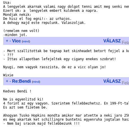
Usa: 

A lengyelek akarnak valami nagy dolgot tenni amit meg senki nem
Ezert ok: a  lengyelek embert kuldenek a napra. 

Mondjak nekik: 

De hisz el fog egni!:- az urhajos. 

A dehogy majd este repulunk. Valaszoljak. 

(remelem nem volt) 

+
-
Vicc
VÁLASZ
(
mind
)
Fel
- Mert szallitottak be tegnap ket skinheadet betort fejjel a ko
- ???

- Ittas allapotban lefejeltek egy cigany enekes szobrat!

Nyugi, nem vagyok rasszista, de ez a vicc olyan jo!

+
-
Re:Bendi
VÁLASZ
(
mind
)
Fel
Kedves Bendi !

Ne is egyenlitsd ki!

4 forint az egy vagyon. Szerintem fellebbezhetsz. En 199-Ft-tal
Es azt sem fizetem be.

Ahogyan Tusko Hopkins mondta amikor mar atvette a neki jaro 250
es meg akartak ket schillingre buntetni egyenruha jogtalan hasz
- Nem baj sracok majd fellebbezunk !!!
