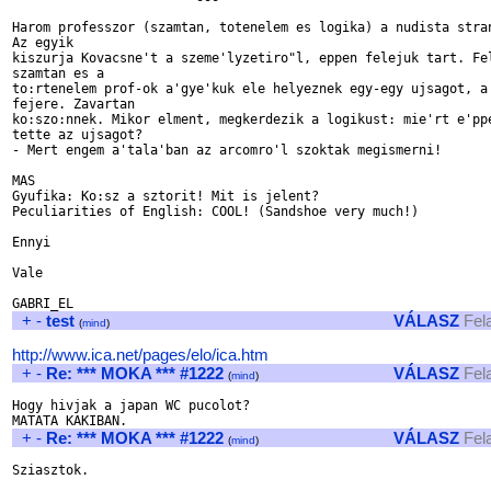
Harom professzor (szamtan, totenelem es logika) a nudista stran
Az egyik 

kiszurja Kovacsne't a szeme'lyzetiro"l, eppen felejuk tart. Fel
szamtan es a 

to:rtenelem prof-ok a'gye'kuk ele helyeznek egy-egy ujsagot, a 
fejere. Zavartan

ko:szo:nnek. Mikor elment, megkerdezik a logikust: mie'rt e'ppe
tette az ujsagot?

- Mert engem a'tala'ban az arcomro'l szoktak megismerni!

MAS

Gyufika: Ko:sz a sztorit! Mit is jelent?

Peculiarities of English: COOL! (Sandshoe very much!)

Ennyi

Vale

+
-
test
VÁLASZ
Fel
(
mind
)
http://www.ica.net/pages/elo/ica.htm
+
-
Re: *** MOKA *** #1222
VÁLASZ
Fel
(
mind
)
Hogy hivjak a japan WC pucolot?

+
-
Re: *** MOKA *** #1222
VÁLASZ
Fel
(
mind
)
Sziasztok. 
