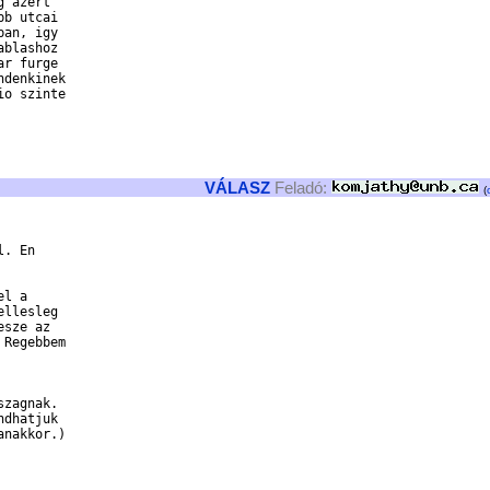
 azert

b utcai

an, igy

blashoz

r furge

denkinek

o szinte

VÁLASZ
Feladó:
(
. En

l a

llesleg

sze az

Regebbem

zagnak.

dhatjuk

nakkor.)
