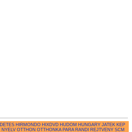
RDETES
HIRMONDO
HIXDVD
HUDOM
HUNGARY
JATEK
KEP
Y
NYELV
OTTHON
OTTHONKA
PARA
RANDI
REJTVENY
SCM