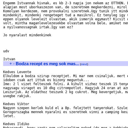
Engemm Istvannak hivnak, es kb 2-3 napja jon nekem az OTTHON. E
alapjan most uborkaszezon van, de szeretnem megkerdezni, mirol 
Komolyan kerdezem, nem provokalni szeretnek.Ugy tunik itt minde
mindenkit, mindenki rengeteget tud a masikrol. Ez tenyleg igy v
eppen olyanok leveleit olvastam, akik ismerik egymast? Kicsit o
volt, mintha maganlevelezesekbe olvastam volna bele, amiket nem
a nyilvanossagnak irtak.Igy van ez?

Jo nyaralast mindenkinek

udv

+
-
Bodza recept es meg sok mas...
(
mind
)
Kedves Levente

Elkuldom a bodza szirup receptjet. Mi mar nem csinaljuk, mert e
idoben csak azt ittuk es bizony meguntuk...

Ime: 2 l vizet felteszek folni. A kihult vizhez teszek 15 tenye
nagysagu viragot es 10 dkg citrompotlot. Hagyjuk 24 oran at azn
Leszurjuk. Az oldathoz teszunk 2 kg cukrot. Meg kevergetjuk, ma
uvegbe rakjuk.

Kedves Viktor

Nagyon szepen kerlek kuld el a Bp. felejtett tanyerokat. Szulei
Gorogorszagba mennek nyaralni es szeretnek vinni a camping kesz
letet.

Kedves Ildiko
