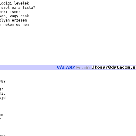
ddigi levelek

szol ez a lista?

nki ismer

an, vagy csak

lyan erzesem

 nekem es nem

VÁLASZ
Feladó:
gy

r 

i. 

jd 

m

-
