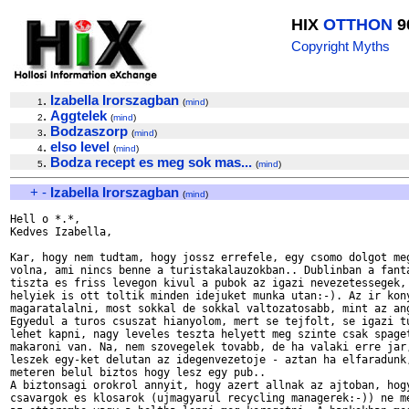
HIX
OTTHON
9
Copyright Myths
.
Izabella Irorszagban
1
(
mind
)
.
Aggtelek
2
(
mind
)
.
Bodzaszorp
3
(
mind
)
.
elso level
4
(
mind
)
.
Bodza recept es meg sok mas...
5
(
mind
)
+
-
Izabella Irorszagban
(
mind
)
Hell o *.*,

Kedves Izabella,

Kar, hogy nem tudtam, hogy jossz errefele, egy csomo dolgot meg
volna, ami nincs benne a turistakalauzokban.. Dublinban a fanta
tiszta es friss levegon kivul a pubok az igazi nevezetessegek, 
helyiek is ott toltik minden idejuket munka utan:-). Az ir kony
magaratalalni, most sokkal de sokkal valtozatosabb, mint az ang
Egyedul a turos csuszat hianyolom, mert se tejfolt, se igazi tu
lehet kapni, nagy leveles teszta helyett meg szinte csak spaget
makaroni van. Na, nem szovegelek tovabb, de ha valaki erre jar,
leszek egy-ket delutan az idegenvezetoje - aztan ha elfaradunk,
meteren belul biztos hogy lesz egy pub..

A biztonsagi orokrol annyit, hogy azert allnak az ajtoban, hogy
csavargok es klosarok (ujmagyarul recycling managerek:-)) ne me