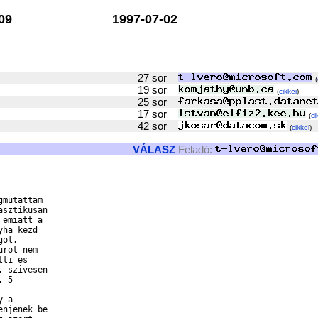
09
1997-07-02
27 sor
(
19 sor
(
cikkei
)
25 sor
17 sor
(
ci
42 sor
(
cikkei
)
VÁLASZ
Feladó:
mutattam

sztikusan

emiatt a

ha kezd

ol.

rot nem

ti es

 szivesen

 5

 a

njenek be
