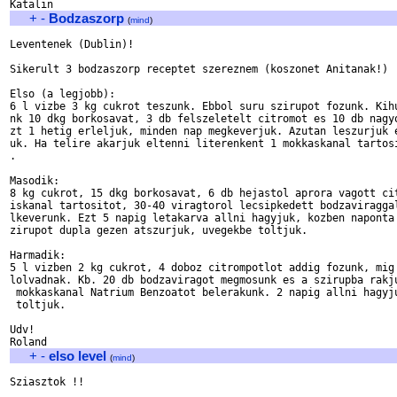
+
-
Bodzaszorp
(
mind
)
Leventenek (Dublin)!

Sikerult 3 bodzaszorp receptet szereznem (koszonet Anitanak!)

Elso (a legjobb):

6 l vizbe 3 kg cukrot teszunk. Ebbol suru szirupot fozunk. Kihu
nk 10 dkg borkosavat, 3 db felszeletelt citromot es 10 db nagyo
zt 1 hetig erleljuk, minden nap megkeverjuk. Azutan leszurjuk e
uk. Ha telire akarjuk eltenni literenkent 1 mokkaskanal tartosi
. 

Masodik:

8 kg cukrot, 15 dkg borkosavat, 6 db hejastol aprora vagott cit
iskanal tartositot, 30-40 viragtorol lecsipkedett bodzaviraggal
lkeverunk. Ezt 5 napig letakarva allni hagyjuk, kozben naponta 
zirupot dupla gezen atszurjuk, uvegekbe toltjuk. 

Harmadik:

5 l vizben 2 kg cukrot, 4 doboz citrompotlot addig fozunk, mig 
lolvadnak. Kb. 20 db bodzaviragot megmosunk es a szirupba rakju
 mokkaskanal Natrium Benzoatot belerakunk. 2 napig allni hagyju
 toltjuk. 

Udv!

+
-
elso level
(
mind
)
Sziasztok !!
