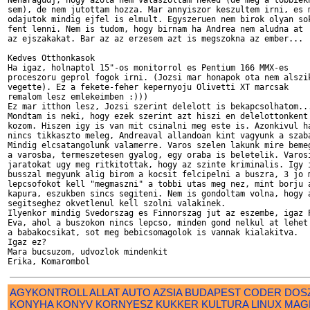
Neharagudj, hogy azota nem valaszoltam neked (de meg a tobbiekn
sem), de nem jutottam hozza. Mar annyiszor keszultem irni, es m
odajutok mindig ejfel is elmult. Egyszeruen nem birok olyan sok
fent lenni. Nem is tudom, hogy birnam ha Andrea nem aludna at 

az ejszakakat. Bar az az erzesem azt is megszokna az ember...

Kedves Otthonkasok

Ha igaz, holnaptol 15"-os monitorrol es Pentium 166 MMX-es 

proceszoru geprol fogok irni. (Jozsi mar honapok ota nem alszik
vegette). Ez a fekete-feher kepernyoju Olivetti XT marcsak 

remalom lesz emlekeimben :)))

Ez mar itthon lesz, Jozsi szerint delelott is bekapcsolhatom...
Mondtam is neki, hogy ezek szerint azt hiszi en delelottonkent 
kozom. Hiszen igy is van mit csinalni meg este is. Azonkivul ha
nincs tikkaszto meleg, Andreaval allandoan kint vagyunk a szaba
Mindig elcsatangolunk valamerre. Varos szelen lakunk mire bemeg
a varosba, termeszetesen gyalog, egy oraba is beletelik. Varosi
jaratokat ugy meg ritkitottak, hogy az szinte kriminalis. Igy i
busszal megyunk alig birom a kocsit felcipelni a buszra, 3 jo m
lepcsofokot kell "megmaszni" a tobbi utas meg nez, mint borju a
kapura, eszukben sincs segiteni. Nem is gondoltam volna, hogy a
segitseghez okvetlenul kell szolni valakinek.

Ilyenkor mindig Svedorszag es Finnorszag jut az eszembe, igaz P
Eva, ahol a buszokon nincs lepcso, minden gond nelkul at lehet 
a babakocsikat, sot meg bebicsomagolok is vannak kialakitva. 

Igaz ez?

Mara bucsuzom, udvozlok mindenkit

AGYKONTROLL
ALLAT
AUTO
AZSIA
BUDAPEST
CODER
DOS
KONYHA
KONYV
KORNYESZ
KUKKER
KULTURA
LINUX
MAG