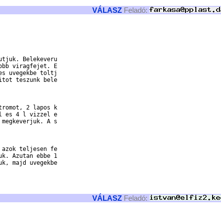
VÁLASZ
Feladó:
tjuk. Belekeveru

bb viragfejet. E

s uvegekbe toltj

tot teszunk bele

romot, 2 lapos k

 es 4 l vizzel e

megkeverjuk. A s

azok teljesen fe

k. Azutan ebbe 1

k, majd uvegekbe

VÁLASZ
Feladó: