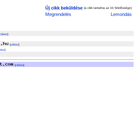
Új cikk beküldése
(a cikk tartalma az író felelõssége)
Megrendelés
Lemondás
cikkei
)
(
cikkei
)
kkei
)
(
cikkei
)