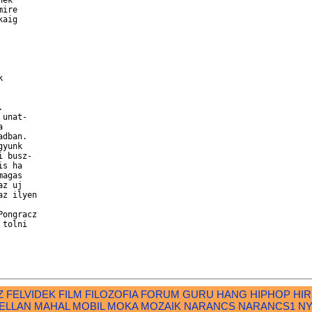
ek

ire

aig

 



unat-

 

dban.

yunk

 busz-

s ha

agas

z uj

z ilyen

ongracz

tolni

Z
FELVIDEK
FILM
FILOZOFIA
FORUM
GURU
HANG
HIPHOP
HI
ELLAN
MAHAL
MOBIL
MOKA
MOZAIK
NARANCS
NARANCS1
N