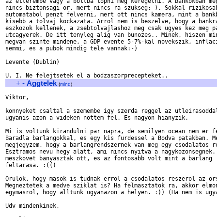
az etterembe vagy a boltba lopni meg keregetni. A bankokban meg
nincs biztonsagi or, mert nincs ra szukseg:-). Sokkal rizikosab
automatabol penzt felvenni, mert ott nincs kamera, mint a bankb
kisebb a tolvaj kockazata. Arrol nem is beszelve, hogy a bankra
eszkozok kellenek, a zsebtolvajlashoz meg csak ugyes kez meg pa
utcagyerek. De itt tenyleg alig van bunozes.. Minek, hiszen min
megvan szinte mindene, a GDP evente 5-7%-kal novekszik, inflaci
semmi, es a pubok mindig tele vannak:-)

Levente (Dublin)

+
-
Aggtelek
(
mind
)
Viktor,

konnyeket csaltal a szemembe igy szerda reggel az utleirasoddal
ugyanis azon a videken nottem fel. Es nagyon hianyzik.

Mi is voltunk kirandulni par napra, de semilyen ocean nem er fe
Baradla barlangokkal, es egy kis furdessel a Bodva patakban. Me
megjegyzem, hogy a barlangrendszernek van meg egy csodalatos re
Esztramos nevu hegy alatt, ami nincs nyitva a nagykozonsegnek. 
meszkovet banyasztak ott, es az fontosabb volt mint a barlang

feltarasa. :(((

Orulok, hogy masok is tudnak errol a csodalatos reszerol az ors
Megneztetek a medve sziklat is? Ha felmasztatok ra, akkor elmon
egymasrol, hogy alltunk ugyanazon a helyen. :)) (Ha nem is ugya
Udv mindenkinek,
