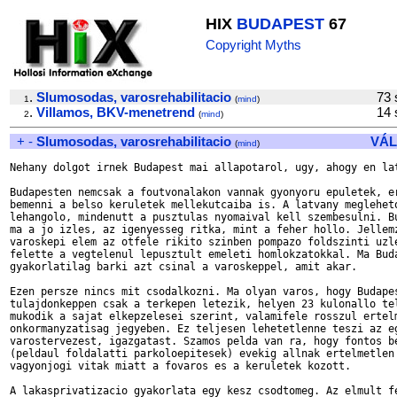
HIX
BUDAPEST
67
Copyright Myths
.
Slumosodas, varosrehabilitacio
73
1
(
mind
)
.
Villamos, BKV-menetrend
14
2
(
mind
)
+
-
Slumosodas, varosrehabilitacio
VÁL
(
mind
)
Nehany dolgot irnek Budapest mai allapotarol, ugy, ahogy en lat
Budapesten nemcsak a foutvonalakon vannak gyonyoru epuletek, er
bemenni a belso keruletek mellekutcaiba is. A latvany megleheto
lehangolo, mindenutt a pusztulas nyomaival kell szembesulni. Bu
ma a jo izles, az igenyesseg ritka, mint a feher hollo. Jellemz
varoskepi elem az otfele rikito szinben pompazo foldszinti uzle
felette a vegtelenul lepusztult emeleti homlokzatokkal. Ma Buda
gyakorlatilag barki azt csinal a varoskeppel, amit akar.

Ezen persze nincs mit csodalkozni. Ma olyan varos, hogy Budapes
tulajdonkeppen csak a terkepen letezik, helyen 23 kulonallo tel
mukodik a sajat elkepzelesei szerint, valamifele rosszul ertelm
onkormanyzatisag jegyeben. Ez teljesen lehetetlenne teszi az eg
varostervezest, igazgatast. Szamos pelda van ra, hogy fontos be
(peldaul foldalatti parkoloepitesek) evekig allnak ertelmetlen

vagyonjogi vitak miatt a fovaros es a keruletek kozott.

A lakasprivatizacio gyakorlata egy kesz csodtomeg. Az elmult fe