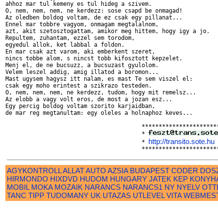
ahhoz mar tul kemeny es tul hideg a szivem.

O, nem, nem, nem, ne kerdezz: sose csapd be onmagad!

Az oledben boldog voltam, de ez csak egy pillanat...

Ennel mar tobbre vagyom, onmagam megtalalnom, 

azt, akit szetosztogattam, amikor meg hittem, hogy igy a jo.

Repultem, zuhantam, ezzel sem torodom,

egyedul allok, ket labbal a foldon.

En mar csak azt varom, aki emberkent szeret,

nincs tobbe alom, s nincst tobb kifosztott kepzelet.

Menj el, de ne bucsuzz, a bucsuzast gyulolom.

Velem leszel addig, amig illatod a boromon...

Mast ugysem hagysz itt nalam, es mast Te sem viszel el:

csak egy moho erintest a szikrazo testeden.

O, nem, nem, nem, ne kerdezz, tudom, hogy mit remelsz...

Az elobb a vagy volt eros, de most a jozan esz...

Egy percig boldog voltam szorito karjaidban,

de mar reg megtanultam: egy oleles a holnaphoz keves...

                                        ***********************
                                        * 
http://transito.sote.hu
                                        * 
 
AGYKONTROLL
ALLAT
AUTO
AZSIA
BUDAPEST
CODER
DOS
HIRMONDO
HIXDVD
HUDOM
HUNGARY
JATEK
KEP
KONYH
MOBIL
MOKA
MOZAIK
NARANCS
NARANCS1
NY
NYELV
OTT
TANC
TIPP
TUDOMANY
UK
UTAZAS
UTLEVEL
VITA
WEBMES