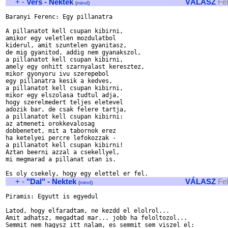
+
-
Vers - Nektek
VÁLASZ
Fe
(
mind
)
Baranyi Ferenc: Egy pillanatra

A pillanatot kell csupan kibirni,

amikor egy veletlen mozdulatbol

kiderul, amit szuntelen gyanitasz,

de mig gyanitod, addig nem gyanakszol,

a pillanatot kell csupan kibirni,

amely egy onhitt szarnyalast keresztez,

mikor gyonyoru ivu szerepebol

egy pillanatra kesik a kedves,

a pillanatot kell csupan kibirni,

mikor egy elszolasa tudtul adja,

hogy szerelmedert teljes eletevel

adozik bar, de csak felere tartja,

a pillanatot kell csupan kibirni:

az atmeneti orokkevalosag

dobbenetet, mit a tabornok erez

ha ketelyei percre lefokozzak -

a pillanatot kell csupan kibirni!

Aztan beerni azzal a csekellyel,

mi megmarad a pillanat utan is.

+
-
"Dal" - Nektek
VÁLASZ
Fe
(
mind
)
Piramis: Egyutt is egyedul

Latod, hogy elfaradtam, ne kezdd el elolrol...

Amit adhatsz, megadtad mar... jobb ha feloltozol...

Semmit nem hagysz itt nalam, es semmit sem viszel el:
