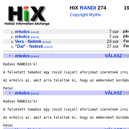
HIX
RANDI
274
1
Copyright Myths
.
erkolcs
7 sor
1
(
mind
)
.
erkolcs
7 sor
2
(
mind
)
.
Vers - Nektek
23 sor
3
(
mind
)
.
"Dal" - Nektek
27 sor
4
(
mind
)
+
-
erkolcs
VÁLASZ
Fe
(
mind
)
Kedves RANDIzo'k!

A felvetett temahoz egy rovid (sajat) aforizmat szeretnek irni:
Az erkolcs az, amit arra talaltak ki, hogy az embereket kordaba
+
-
erkolcs
VÁLASZ
Fe
(
mind
)
Kedves RANDIzo'k!

A felvetett temahoz egy rovid (sajat) aforizmat szeretnek irni:
Az erkolcs az, amit arra talaltak ki, hogy az embereket kordaba