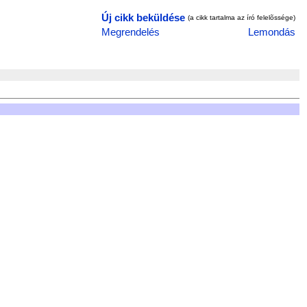
Új cikk beküldése
(a cikk tartalma az író felelõssége)
Megrendelés
Lemondás