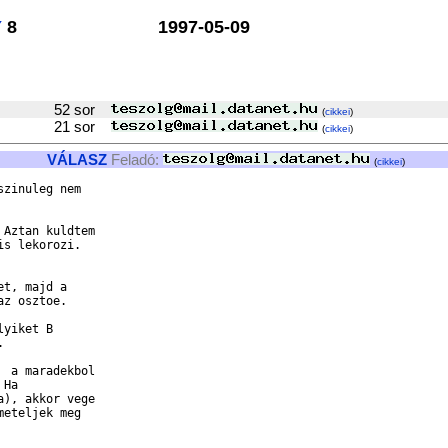
Y
8
1997-05-09
52 sor
(
cikkei
)
21 sor
(
cikkei
)
VÁLASZ
Feladó:
(
cikkei
)
zinuleg nem

Aztan kuldtem

s lekorozi.

t, majd a

z osztoe.

yiket B



 a maradekbol

Ha

), akkor vege

eteljek meg
