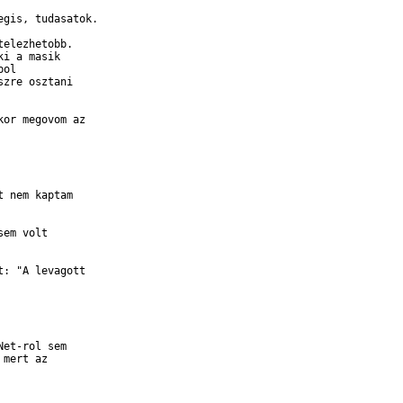
gis, tudasatok.

elezhetobb.

i a masik

ol

zre osztani

or megovom az

 nem kaptam

em volt

: "A levagott

et-rol sem

mert az
