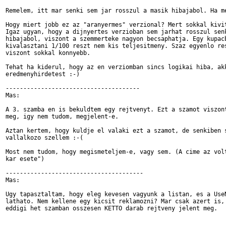
Remelem, itt mar senki sem jar rosszul a masik hibajabol. Ha me
Hogy miert jobb ez az "aranyermes" verzional? Mert sokkal kivit
Igaz ugyan, hogy a dijnyertes verzioban sem jarhat rosszul senk
hibajabol, viszont a szemmerteke nagyon becsaphatja. Egy kupacb
kivalasztani 1/100 reszt nem kis teljesitmeny. Szaz egyenlo res
viszont sokkal konnyebb.

Tehat ha kiderul, hogy az en verziomban sincs logikai hiba, akk
eredmenyhirdetest :-)

--------------------------------------

Mas:

A 3. szamba en is bekuldtem egy rejtvenyt. Ezt a szamot viszont
meg, igy nem tudom, megjelent-e.

Aztan kertem, hogy kuldje el valaki ezt a szamot, de senkiben s
vallalkozo szellem :-(

Most nem tudom, hogy megismeteljem-e, vagy sem. (A cime az volt
kar esete")

---------------------------------------

Mas:

Ugy tapasztaltam, hogy eleg kevesen vagyunk a listan, es a UseN
lathato. Nem kellene egy kicsit reklamozni? Mar csak azert is, 
eddigi het szamban osszesen KETTO darab rejtveny jelent meg.
