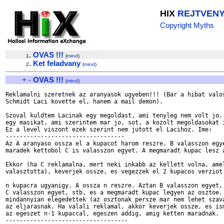
HIX
REJTVEN
Copyright Myths
.
OVAS !!!
1
(
mind
)
.
Ket feladvany
2
(
mind
)
+
-
OVAS !!!
(
mind
)
Reklamalni szeretnek az aranyasok ugyeben!!! (Bar a hibat valos
Schmidt Laci kovette el, hanem a mail demon).

Szoval kuldtem Lacinak egy megoldast, ami tenyleg nem volt jo. 
egy masikat, ami szerintem mar jo, sot, a kozolt megoldasokat i
Ez a level viszont ezek szerint nem jutott el Lacihoz. Ime:

----------------------------------

Az A aranyaso ossza el a kupacot harom reszre. B valasszon egye
maradek kettobol C is valasszon egyet. A megmaradt kupac lesz a
Ekkor (ha C reklamalna, mert neki inkabb az kellett volna, amel
valasztotta), keverjek ossze, es vegezzek el 2 kupacos verziot.
n kupacra ugyanigy. A ossza n reszre. Aztan B valasszon egyet, 
C valasszon egyet, stb, es a megmaradt kupac legyen az osztoe. 
mindannyian elegedettek (az osztonak persze mar nem lehet szava
az eljarasnak. Ha valali reklamal, akkor keverjek ossze, es ism
az egeszet n-1 kupaccal, egeszen addig, amig ketten maradnak.

-----------------------------------
