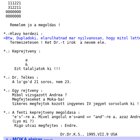
  111221

  312211

 0000000

 0000000

   Remelem jo a megoldas !

>Btw, Dupladoki, elarulhatnad mar nyilvanosan, hogy mitol lett

   Termeszetesen ! Ket Dr.-t irok  a nevem ele.

*.: Keprejtveny :

          a

          &

     Ezt talaljatok ki !!!

*.: Dr. Telkes :

    A lo'go'd 21 soros, nem 23.

*.: Egy rejtveny :

    Mibol vizsgazott Andrea ?

    Megfejteseket a Moka-ba! 

    Sikeres megfejtok kozott ingyenes IV jegyet sorsolunk ki !

*.: A fenti keprejtveny megoldasa :

    "e's"-re a. Mivel angolul e's=and => "and"-re a, azaz Andre
    (Lyo mi ?)

     Rigo utcai megfejtes : Endre.

+
-
MOKA alairas
(
mind
)