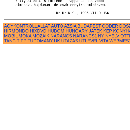
      rottyantania. A tortenet frappansabban vooot

      elmondva hajdanan, de csak ennyire emlekszem.

AGYKONTROLL
ALLAT
AUTO
AZSIA
BUDAPEST
CODER
DOS
HIRMONDO
HIXDVD
HUDOM
HUNGARY
JATEK
KEP
KONYH
MOBIL
MOKA
MOZAIK
NARANCS
NARANCS1
NY
NYELV
OTT
TANC
TIPP
TUDOMANY
UK
UTAZAS
UTLEVEL
VITA
WEBMES