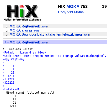
HIX
MOKA
753
19
Copyright Myths
.
MOKA Rejtvenyek
1
(
mind
)
.
MOKA alairas
2
(
mind
)
.
MOKA So:ndo:r batyja talan emlekszik meg
3
(
mind
)
+
-
MOKA Rejtvenyek
(
mind
)
>Felado : Simon G'za (Gee)
>Csak azert, mert szepen kerted (es tegnap voltam Bambergben),
>egy rejtveny:
>
>     1
>    11
>    21
>  1211
>111221
>312211
>
>Folytasd!

  Mivel semmi feltetel nem volt :

       1

      11

      21

    1211
