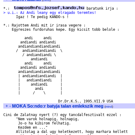
*.:  
> u.i.: Az Andi leany egy elragado teremtes!

      Igaz ! Te pedig KANDO-s !

*.: Rajottem Andi mit ir irasa vegere : 

    Egyreszes furdoruhas kepe. Egy kicsit tobb belole :

          andi     andi

        andiandi andiandi

       andiandiandiandiandi

      /  andiandiandiandi  \

         / andiandiandi \

             andiandi

          andi     andi

        andiandi andiandi

       andiandiandiandiandi

       | andiandiandiandi  |  

       |   andiandiandi    | 

       |     andiandi      | 

       |       andi        |

       |      /    \       |

+
-
MOKA So:ndo:r batyja talan emlekszik meg
(
mind
)
Cini de Zalatnay nyert (?) egy tancdalfesztivalt ezzel :

      "Nem varok holnapig, holnapig,

       Jo-o ha kibirom felhatig.

       Kezdem en ..."

      Allitolag a dal ugy keletkezett, hogy marhara kellett
