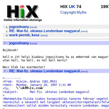
HIX
UK
74
199
Copyright Myths
.
jogositvany
1
(
mind
)
.
RE: Mat-fiz. oktatas Londonban magyarul
2
(
mind
)
.
work permit, kosz
3
(
mind
)
+
-
jogositvany
(
mind
)
Bujdosok!

kell-e itt helyi kiadasu jogositvany ha az embernek van magyar?
utan kell, ha kell, es hol kell kerni?

+
-
RE: Mat-fiz. oktatas Londonban magyarul
(
mind
)
>----------
>From: 	Vincze, Andras (GEL,MSX)
>Sent: 	Monday, January 20, 1997 2:31 AM
>To: 	
'
>Subject: 	Mat-fiz. oktatas Londonban magyarul
>
>Matematika-fizika szakos kozepiskolai tanarno februar vegetol
>keresztul a nevezett ket targybol oktatast/korrepetalast/felv
>elokeszitest vallal minden korosztaly reszere Londonban, magy