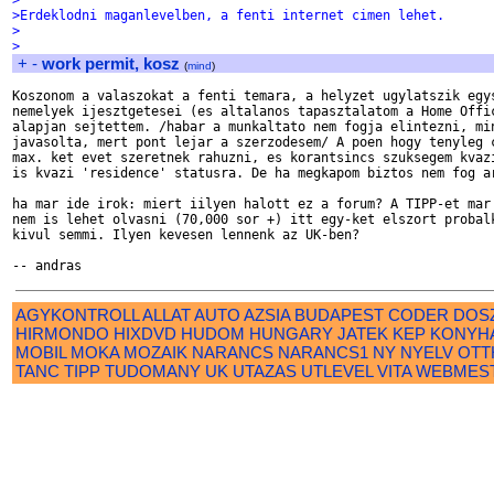
>
>Erdeklodni maganlevelben, a fenti internet cimen lehet.
>
>
+
-
work permit, kosz
(
mind
)
Koszonom a valaszokat a fenti temara, a helyzet ugylatszik egys
nemelyek ijesztgetesei (es altalanos tapasztalatom a Home Offic
alapjan sejtettem. /habar a munkaltato nem fogja elintezni, min
javasolta, mert pont lejar a szerzodesem/ A poen hogy tenyleg c
max. ket evet szeretnek rahuzni, es korantsincs szuksegem kvazi
is kvazi 'residence' statusra. De ha megkapom biztos nem fog ar
ha mar ide irok: miert iilyen halott ez a forum? A TIPP-et mar 
nem is lehet olvasni (70,000 sor +) itt egy-ket elszort probalk
kivul semmi. Ilyen kevesen lennenk az UK-ben?

AGYKONTROLL
ALLAT
AUTO
AZSIA
BUDAPEST
CODER
DOS
HIRMONDO
HIXDVD
HUDOM
HUNGARY
JATEK
KEP
KONYH
MOBIL
MOKA
MOZAIK
NARANCS
NARANCS1
NY
NYELV
OTT
TANC
TIPP
TUDOMANY
UK
UTAZAS
UTLEVEL
VITA
WEBMES