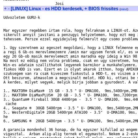
+
-
[LINUX] Linux - es HDD kerdesek, + BIOS frissites
(
mind
)
Udvozletem GURU-k

Mar egyszer regebben irtam rola, hogy felraknam a LINUX-ot. Azo
sikerult annyit javitani a penzugyi helyzetemen, hogy ezt meg i
tehessem. Persze ezzel egyidejuleg felmerult egy csomo problema
1. Ugy szeretnem az egeszet megoldani, hogy a LINUX felmenne eg
a regi 6 Gb-os merevlemezemre /amin mar ugysem ferek el/, es ve
egy 20 Gb-ob masik merevlemezt amin maradna egy ideig a Win 98.
Na most ez eddig nem volna problema, csak en ugy szeretnem, hog
Win-es adataim szallithatok legyenek barmikor a munkahelyemre, 
fiokos HDD is van. Ezert en is olyat akarok itthon, hogy AMIKOR
szuksegem van ra csak kiveszem fiokostul a HDD-t, es viszem a m
Ott beszurom, atmasolom a megcsinalt melot, HDD ki, ottani be s
A kerdes, milyet vegyek, melyik birja jobban a gyurodest. A val
1., MAXTOR® DiaMax®  15 GB - 3.5 " U- DMA100,  9ms,5400rpm,2MB 
2., MAXTOR® DiaMaxPLUS®  20 GB - 3.5 " U- DMA100,  9ms,7200rpm,
3., Quantum® Fireball 30GB 4400rpm -  3.5 " U- DMA100,  9ms,440
 cache

4., Seagate ®  30GB 5400rpm - 3.5 " U- DMA100,  9ms,5400rpm,2MB
5., WesternDigital® 20GB 5400rpm ATA100 - 3.5"  U-DMA100, 9ms, 
he

6., SAMSUNG ®  20GB 5400rpm - 3.5 " U- DMA100,  9ms,5400rpm,2MB
A garancia mondenhol 36 honap, de ha egyszer kifullad az engem 
vigasztal.  Arban alig-alig ternek el egymastol. Nekem a 2-eske