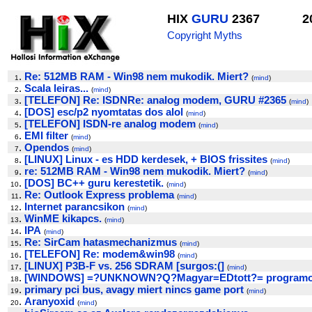
HIX
GURU
2367
2
Copyright Myths
.
Re: 512MB RAM - Win98 nem mukodik. Miert?
1
(
mind
)
.
Scala leiras...
2
(
mind
)
.
[TELEFON] Re: ISDNRe: analog modem, GURU #2365
3
(
mind
)
.
[DOS] esc/p2 nyomtatas dos alol
4
(
mind
)
.
[TELEFON] ISDN-re analog modem
5
(
mind
)
.
EMI filter
6
(
mind
)
.
Opendos
7
(
mind
)
.
[LINUX] Linux - es HDD kerdesek, + BIOS frissites
8
(
mind
)
.
re: 512MB RAM - Win98 nem mukodik. Miert?
9
(
mind
)
.
[DOS] BC++ guru kerestetik.
10
(
mind
)
.
Re: Outlook Express problema
11
(
mind
)
.
Internet parancsikon
12
(
mind
)
.
WinME kikapcs.
13
(
mind
)
.
IPA
14
(
mind
)
.
Re: SirCam hatasmechanizmus
15
(
mind
)
.
[TELEFON] Re: modem&win98
16
(
mind
)
.
[LINUX] P3B-F vs. 256 SDRAM [surgos:(]
17
(
mind
)
.
[WINDOWS] =?UNKNOWN?Q?Magyar=EDtott?= program
18
.
primary pci bus, avagy miert nincs game port
19
(
mind
)
.
Aranyoxid
20
(
mind
)