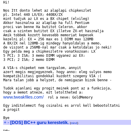
Hi!

Nos Itt donto lehet az alaplapi chipkeszlet

pl. Intel 440 LX/EX; 440BX/ZX

mint tudjuk az LX es a BX chipet (elvileg)

Akkor hasznalna az alaplap ha full Pentium

proci van benne Ha butitot Celeron, akkor

csak a szinten butitot EX illetve ZX-et hasznalja

Amik tobbek kozott kevesebb memoriat kepesek

kezelni pl: EX = 256 max es 1 DIMM max 128MB

A BX/ZX nel 128MB-ig mindegy hanyoldalas a memo,

de viszont a 256MB-nal mar csak a ketoldalas jo neki!

Egy pelda meg a chipkeszletre vonatkozoan: LX

5 PCI; 3 ISA; 3 memo DIMM ugyanez az EX:

3 PCI; 2 ISA; 2 memo DIMM

A VIA-s chipeket nem targyalom, annyit

azert megis megjegyeznek, hogy anno: eleg sulyos memo

kompatibilitasi gondokkal kuzdott szegeny VIA :(

Mara talan jobb a helyzet, de nemigazan bizok benne -

Tudok ajanlani egy progit meinek pont az a funkcioja,

www.tweakfiles.com/
  rol a neve: GoldMemory

Egy inditolemezt fog csinalni es arrol kell bebootoltatni

a progit 

+
-
[DOS] BC++ guru kerestetik.
(
mind
)