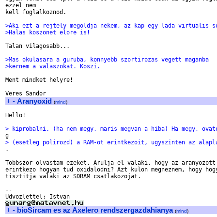
ezzel nem

kell foglalkoznod.

>Aki ezt a rejtely megoldja nekem, az kap egy lada virtualis s
>Halas koszonet elore is!
Talan vilagosabb...

>Mas okulasara a guruba, konnyebb szortirozas vegett maganba
>kernem a valaszokat. Koszi.
Ment mindket helyre!

+
-
Aranyoxid
(
mind
)
Hello!

> kiprobalni. (ha nem megy, maris megvan a hiba) Ha megy, ovat
> (esetleg polirozd) a RAM-ot erintkezoit, ugyszinten az alapl

.

Tobbszor olvastam ezeket. Arulja el valaki, hogy az aranyozott

erintkezo hogyan tud oxidalodni? Azt kulon megneznem, hogy hogy
tisztitja valaki az SDRAM csatlakozojat.

-- 

+
-
bioSircam es az Axelero rendszergazdahianya
(
mind
)