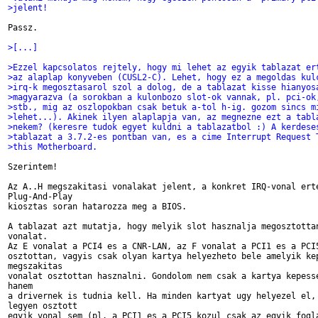
>jelent!
Passz.

>[...]
>Ezzel kapcsolatos rejtely, hogy mi lehet az egyik tablazat er
>az alaplap konyveben (CUSL2-C). Lehet, hogy ez a megoldas kul
>irq-k megosztasarol szol a dolog, de a tablazat kisse hianyos
>magyarazva (a sorokban a kulonbozo slot-ok vannak, pl. pci-ok
>stb., mig az oszlopokban csak betuk a-tol h-ig. gozom sincs m
>lehet...). Akinek ilyen alaplapja van, az megnezne ezt a tabl
>nekem? (keresre tudok egyet kuldni a tablazatbol :) A kerdese
>tablazat a 3.7.2-es pontban van, es a cime Interrupt Request 
>this Motherboard.
Szerintem!

Az A..H megszakitasi vonalakat jelent, a konkret IRQ-vonal erte
Plug-And-Play

kiosztas soran hatarozza meg a BIOS.

A tablazat azt mutatja, hogy melyik slot hasznalja megosztottan
vonalat.

Az E vonalat a PCI4 es a CNR-LAN, az F vonalat a PCI1 es a PCI5
osztottan, vagyis csak olyan kartya helyezheto bele amelyik kep
megszakitas

vonalat osztottan hasznalni. Gondolom nem csak a kartya kepesse
hanem

a drivernek is tudnia kell. Ha minden kartyat ugy helyezel el, 
legyen osztott

egyik vonal sem (pl. a PCI1 es a PCI5 kozul csak az egyik fogla