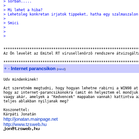
> sorban.....
>
> Mi lehet a hiba?
> Lehetoleg konkretan irjatok tippeket, hatha egy szalmaszalon
>
> Smici
>
>
>
***************************************************************
Az Ön levelét az Emitel RT vírusellenôrzô rendszere átvizsgálta
+
-
Internet parancsikon
(
mind
)
Udv mindenkinek!

Azt szeretném megtudni, hogy hogyan lehetne rabirni a WIN98 at 
hogy az internet-parancsikonokra (amit én helyeztem el mondjuk 
vaagy akár, amelyek a "Kedvencek" mappaban vannak) kattintva az
teljes ablakban nyiljanak meg?

Koszonettel:

http://jonatan.mainpage.net
http://www.tzsweb.hu