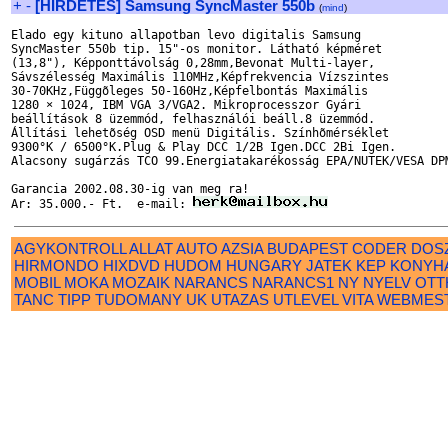
+
-
[HIRDETES] Samsung SyncMaster 550b
(
mind
)
Elado egy kituno allapotban levo digitalis Samsung

SyncMaster 550b tip. 15"-os monitor. Látható képméret

(13,8"), Képponttávolság 0,28mm,Bevonat Multi-layer,

Sávszélesség Maximális 110MHz,Képfrekvencia Vízszintes

30-70KHz,Függõleges 50-160Hz,Képfelbontás Maximális

1280 × 1024, IBM VGA 3/VGA2. Mikroprocesszor Gyári

beállítások 8 üzemmód, felhasználói beáll.8 üzemmód.

Állítási lehetõség OSD menü Digitális. Színhõmérséklet

9300°K / 6500°K.Plug & Play DCC 1/2B Igen.DCC 2Bi Igen.

Alacsony sugárzás TCO 99.Energiatakarékosság EPA/NUTEK/VESA DPM
Garancia 2002.08.30-ig van meg ra!

Ar: 35.000.- Ft.  e-mail: 
AGYKONTROLL
ALLAT
AUTO
AZSIA
BUDAPEST
CODER
DOS
HIRMONDO
HIXDVD
HUDOM
HUNGARY
JATEK
KEP
KONYH
MOBIL
MOKA
MOZAIK
NARANCS
NARANCS1
NY
NYELV
OTT
TANC
TIPP
TUDOMANY
UK
UTAZAS
UTLEVEL
VITA
WEBMES