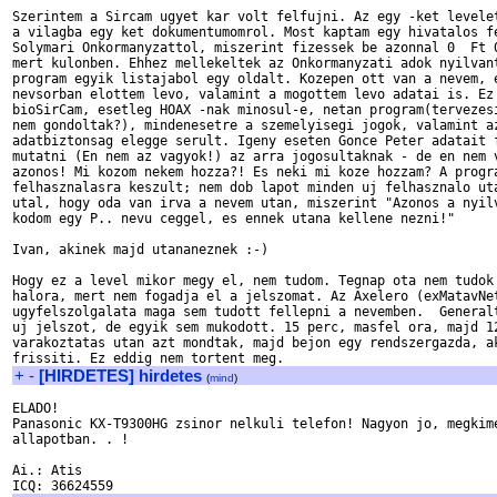
Szerintem a Sircam ugyet kar volt felfujni. Az egy -ket levelet
a vilagba egy ket dokumentumomrol. Most kaptam egy hivatalos fe
Solymari Onkormanyzattol, miszerint fizessek be azonnal 0  Ft 0
mert kulonben. Ehhez mellekeltek az Onkormanyzati adok nyilvant
program egyik listajabol egy oldalt. Kozepen ott van a nevem, e
nevsorban elottem levo, valamint a mogottem levo adatai is. Ez 
bioSirCam, esetleg HOAX -nak minosul-e, netan program(tervezesi
nem gondoltak?), mindenesetre a szemelyisegi jogok, valamint az
adatbiztonsag elegge serult. Igeny eseten Gonce Peter adatait f
mutatni (En nem az vagyok!) az arra jogosultaknak - de en nem v
azonos! Mi kozom nekem hozza?! Es neki mi koze hozzam? A progra
felhasznalasra keszult; nem dob lapot minden uj felhasznalo uta
utal, hogy oda van irva a nevem utan, miszerint "Azonos a nyilv
kodom egy P.. nevu ceggel, es ennek utana kellene nezni!"

Ivan, akinek majd utananeznek :-)

Hogy ez a level mikor megy el, nem tudom. Tegnap ota nem tudok 
halora, mert nem fogadja el a jelszomat. Az Axelero (exMatavNet
ugyfelszolgalata maga sem tudott fellepni a nevemben.  Generalt
uj jelszot, de egyik sem mukodott. 15 perc, masfel ora, majd 12
varakoztatas utan azt mondtak, majd bejon egy rendszergazda, ak
+
-
[HIRDETES] hirdetes
(
mind
)
ELADO!

Panasonic KX-T9300HG zsinor nelkuli telefon! Nagyon jo, megkime
allapotban. . !

Ai.: Atis
