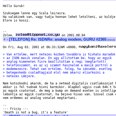
Hello Guruk!

Szuksegem lenne egy Scala leirasra.

Ha valakinek van, vagy tudja honnan lehet letolteni, az kuldje 
Elore is kossz.

											
-- 

Zolee, 
+
-
[TELEFON] Re: ISDNRe: analog modem, GURU #2365
(
mind
)
On Fri, Aug 03, 2001 at 06:33:32AM +0000, 
> Van ertelme, mert netezes kozben tovabbra is hivhato maradok
> az ISDN masik vonalan. En ugy allitottam be, hogy az egyik
> analog kimeneten fixre beallitottam a regi (megtartott)
> telefonszamot, es az uj szamot hasznalom a masik portrol a
> modemezesre. Tehat van ertelme, foleg, ha idosebb, esetleg
> betegeskedo csaladtagjaid elol nem akarsz elzarkozni a
> netezes idejere.
Nem kotozkodni akarok, de ha a netmod digitalis csatlakozojat h
akkor is fel tudnak hivni barmikor. Alapbol ugyis csak 64k-t ha
az egyik csatornat, de meg a bump on demand eseten is intellige
lebontja az egyik csatornat, ha bejovo hivas van. Szoval csak e
nem erdemes az analog vonalat megtartani.

-- 

--- Friczy ---
