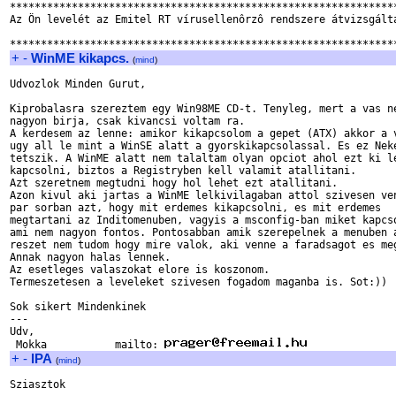
***************************************************************
Az Ön levelét az Emitel RT vírusellenôrzô rendszere átvizsgálta
+
-
WinME kikapcs.
(
mind
)
Udvozlok Minden Gurut,

Kiprobalasra szereztem egy Win98ME CD-t. Tenyleg, mert a vas ne
nagyon birja, csak kivancsi voltam ra.

A kerdesem az lenne: amikor kikapcsolom a gepet (ATX) akkor a v
ugy all le mint a WinSE alatt a gyorskikapcsolassal. Es ez Neke
tetszik. A WinME alatt nem talaltam olyan opciot ahol ezt ki le
kapcsolni, biztos a Registryben kell valamit atallitani.

Azt szeretnem megtudni hogy hol lehet ezt atallitani.

Azon kivul aki jartas a WinME lelkivilagaban attol szivesen ven
par sorban azt, hogy mit erdemes kikapcsolni, es mit erdemes

megtartani az Inditomenuben, vagyis a msconfig-ban miket kapcso
ami nem nagyon fontos. Pontosabban amik szerepelnek a menuben a
reszet nem tudom hogy mire valok, aki venne a faradsagot es meg
Annak nagyon halas lennek.

Az esetleges valaszokat elore is koszonom.

Termeszetesen a leveleket szivesen fogadom maganba is. Sot:))

Sok sikert Mindenkinek

---

Udv, 

 Mokka           mailto: 
+
-
IPA
(
mind
)
Sziasztok
