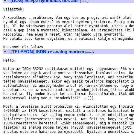
+
-
[DOS] esc/p2 nyomtatas dos alol
(
mind
)
Sziasztok!

A kovetkezo a problemam. Van egy dos-os progi, ami win98 alol f
nyomtat egy epson esc/p2-es vezerlonyelvu printerre. Eddig mind
jo, DE: ha windowsos program alol barmit nyomtatok, utana a dos
csak a gep (nem a nyomtato) kikapcsolasa, es ujrainditasa (ki k
kapcsolni, nem eleg a reset) utan hajlando ujra nyomtatni.

Ha valaki tud, kerem segitsen, es a valaszat kuldje el maganba 
+
-
[TELEFON] ISDN-re analog modem
(
mind
)
Hello!

Nalam az ISDN RS232 csatlakozas mellett egy hagyomanyos 56k-s m
van kotve az egyik analog portra elsosorban faxolasi celra. Ha 
csatlakozason elinditok egy, vagy tobb letoltest, ami praktikus
teljes savszelesseget, akkor egy masik telefonos kapcsolatot in
automatikusan az analog modem indul el (annak ellenere, hogy ar
a default), de az ezutan inditott _minden_letoltes_(!) az utobb
hasznalja. Ily modon kvazi ket csatornat hasznalhatok, (64k+48k
megkotessel (amig van a "mindenkinek" :-(((.

Most, a leveliras alatt probaltam ki, elinditottam egy Inoculat
(~700kB) az ISDN keszulekrol, ezalatt a telefonos halozatbol be
szolgaltatora is, (az analog modem indult), es elinditottam ugy
letoltest (termeszetesen mas neven). Ami feltuno, hogy az elso 
ISDN-Freestarton keresztul ~25kb sebesseggel, mig a masodik (in
fizetos) az analog modem teljes (49333) savszelessegevel jott, 
indulas ellenere hamarabb befejezodott. Nyilvan a nemzetkozi sa