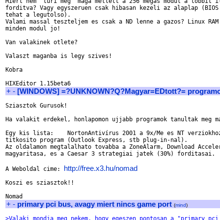
Miert nem "turi meg" maga mellett a 256 megas modul a tobbit il
forditva? Vagy egyszeruen csak hibasan kezeli az alaplap (BIOS 
tehat a legutolso).

Valami massal teszteljem es csak a ND lenne a gazos? Linux RAM 
minden modul jo!

Van valakinek otlete?

Valaszt maganba is legy szives!

Kobra

+
-
[WINDOWS] =?UNKNOWN?Q?Magyar=EDtott?= program
Sziasztok Gurusok!

Ha valakit erdekel, honlapomon ujjabb programok tanultak meg ma
Egy kis lista:    NortonAntivírus 2001 a 9x/Me es NT verziokhoz
titkosito program (Outlook Express, stb plug-in-nal).

Az oldalamon megtalalhato tovabba a ZoneAlarm, Download Acceler
magyaritasa, es a Caesar 3 strategiai jatek (30%) forditasai.

http://free.x3.hu/nomad
A Weboldal cime: 
Koszi es sziasztok!!

+
-
primary pci bus, avagy miert nincs game port
(
mind
)
>Valaki mondja meg nekem, hogy egeszen pontosan a "primary pci