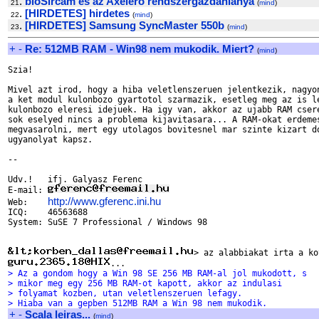
.
bioSircam es az Axelero rendszergazdahianya
21
(
mind
)
.
[HIRDETES] hirdetes
22
(
mind
)
.
[HIRDETES] Samsung SyncMaster 550b
23
(
mind
)
+
-
Re: 512MB RAM - Win98 nem mukodik. Miert?
(
mind
)
Szia!

Mivel azt irod, hogy a hiba veletlenszeruen jelentkezik, nagyon
a ket modul kulonbozo gyartotol szarmazik, esetleg meg az is le
kulonbozo eleresi idejuek. Ha igy van, akkor az ujabb RAM csere
sok eselyed nincs a problema kijavitasara... A RAM-okat erdemes
megvasarolni, mert egy utolagos bovitesnel mar szinte kizart do
ugyanolyat kapsz.

--

Udv.!   ifj. Galyasz Ferenc

E-mail: 
http://www.gferenc.ini.hu
Web:    
ICQ:    46563688

System: SuSE 7 Professional / Windows 98

> Az a gondom hogy a Win 98 SE 256 MB RAM-al jol mukodott, s
> mikor meg egy 256 MB RAM-ot kapott, akkor az indulasi
> folyamat kozben, utan veletlenszeruen lefagy.
> Hiaba van a gepben 512MB RAM a Win 98 nem mukodik.
+
-
Scala leiras...
(
mind
)