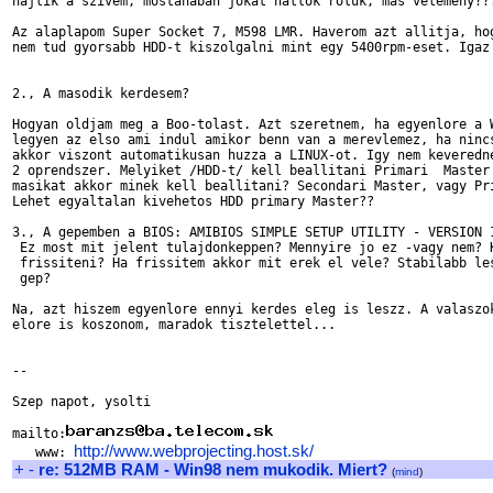
hajlik a szivem, mostanaban jokat hallok roluk, mas velemeny???
Az alaplapom Super Socket 7, M598 LMR. Haverom azt allitja, hog
nem tud gyorsabb HDD-t kiszolgalni mint egy 5400rpm-eset. Igaz 
2., A masodik kerdesem?

Hogyan oldjam meg a Boo-tolast. Azt szeretnem, ha egyenlore a W
legyen az elso ami indul amikor benn van a merevlemez, ha nincs
akkor viszont automatikusan huzza a LINUX-ot. Igy nem keveredne
2 oprendszer. Melyiket /HDD-t/ kell beallitani Primari  Master 
masikat akkor minek kell beallitani? Secondari Master, vagy Pri
Lehet egyaltalan kivehetos HDD primary Master??

3., A gepemben a BIOS: AMIBIOS SIMPLE SETUP UTILITY - VERSION 1
 Ez most mit jelent tulajdonkeppen? Mennyire jo ez -vagy nem? K
 frissiteni? Ha frissitem akkor mit erek el vele? Stabilabb les
 gep?

Na, azt hiszem egyenlore ennyi kerdes eleg is leszz. A valaszok
elore is koszonom, maradok tisztelettel...

-- 

Szep napot, ysolti

mailto:
http://www.webprojecting.host.sk/
   www: 
+
-
re: 512MB RAM - Win98 nem mukodik. Miert?
(
mind
)