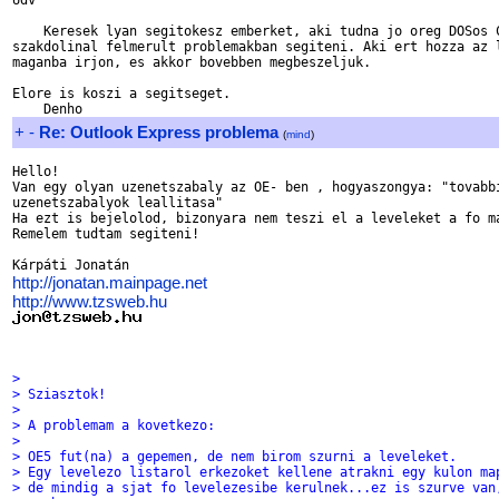
Udv

    Keresek lyan segitokesz emberket, aki tudna jo oreg DOSos C
szakdolinal felmerult problemakban segiteni. Aki ert hozza az l
maganba irjon, es akkor bovebben megbeszeljuk.

Elore is koszi a segitseget.

+
-
Re: Outlook Express problema
(
mind
)
Hello!

Van egy olyan uzenetszabaly az OE- ben , hogyaszongya: "tovabbi
uzenetszabalyok leallitasa"

Ha ezt is bejelolod, bizonyara nem teszi el a leveleket a fo ma
Remelem tudtam segiteni!

http://jonatan.mainpage.net
http://www.tzsweb.hu
>
> Sziasztok!
>
> A problemam a kovetkezo:
>
> OE5 fut(na) a gepemen, de nem birom szurni a leveleket.
> Egy levelezo listarol erkezoket kellene atrakni egy kulon ma
> de mindig a sjat fo levelezesibe kerulnek...ez is szurve van