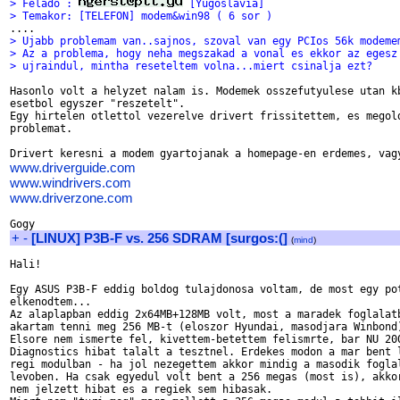
> Felado : 
 [Yugoslavia]
> Temakor: [TELEFON] modem&win98 ( 6 sor )
> Ujabb problemam van..sajnos, szoval van egy PCIos 56k modeme
> Az a problema, hogy neha megszakad a vonal es ekkor az egesz
> ujraindul, mintha reseteltem volna...miert csinalja ezt?
Hasonlo volt a helyzet nalam is. Modemek osszefutyulese utan kb
esetbol egyszer "reszetelt".

Egy hirtelen otlettol vezerelve drivert frissitettem, es megold
problemat.

www.driverguide.com
www.windrivers.com
www.driverzone.com
+
-
[LINUX] P3B-F vs. 256 SDRAM [surgos:(]
(
mind
)
Hali!

Egy ASUS P3B-F eddig boldog tulajdonosa voltam, de most egy pot
elkenodtem...

Az alaplapban eddig 2x64MB+128MB volt, most a maradek foglalatb
akartam tenni meg 256 MB-t (eloszor Hyundai, masodjara Winbond)
Elsore nem ismerte fel, kivettem-betettem felismrte, bar NU 200
Diagnostics hibat talalt a tesztnel. Erdekes modon a mar bent l
regi modulban - ha jol nezegettem akkor mindig a masodik foglal
levoben. Ha csak egyedul volt bent a 256 megas (most is), akkor
nem jelzett hibat es a regiek sem hibasak.
