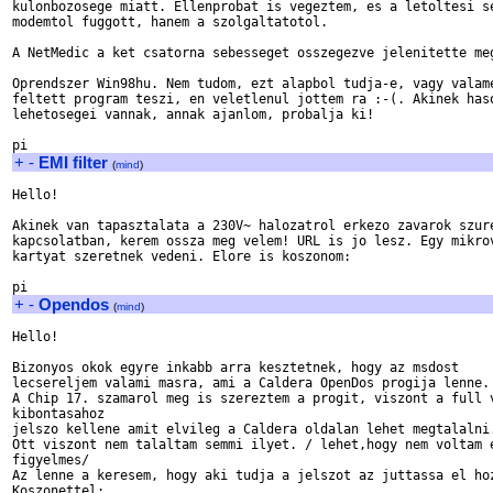
kulonbozosege miatt. Ellenprobat is vegeztem, es a letoltesi se
modemtol fuggott, hanem a szolgaltatotol.

A NetMedic a ket csatorna sebesseget osszegezve jelenitette meg
Oprendszer Win98hu. Nem tudom, ezt alapbol tudja-e, vagy valame
feltett program teszi, en veletlenul jottem ra :-(. Akinek haso
lehetosegei vannak, annak ajanlom, probalja ki!

+
-
EMI filter
(
mind
)
Hello!

Akinek van tapasztalata a 230V~ halozatrol erkezo zavarok szure
kapcsolatban, kerem ossza meg velem! URL is jo lesz. Egy mikrov
kartyat szeretnek vedeni. Elore is koszonom:

+
-
Opendos
(
mind
)
Hello!

Bizonyos okok egyre inkabb arra kesztetnek, hogy az msdost

lecsereljem valami masra, ami a Caldera OpenDos progija lenne.

A Chip 17. szamarol meg is szereztem a progit, viszont a full v
kibontasahoz

jelszo kellene amit elvileg a Caldera oldalan lehet megtalalni.
Ott viszont nem talaltam semmi ilyet. / lehet,hogy nem voltam e
figyelmes/

Az lenne a keresem, hogy aki tudja a jelszot az juttassa el hoz
Koszonettel:
