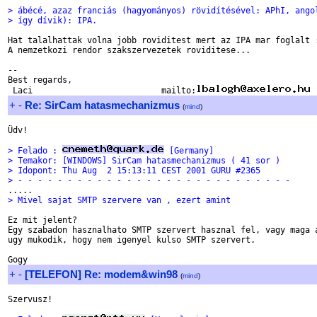
> ábécé, azaz franciás (hagyományos) rövidítésével: APhI, ango
> így dívik): IPA.
Hat talalhattak volna jobb roviditest mert az IPA mar foglalt :
A nemzetkozi rendor szakszervezetek roviditese...

-- 

Best regards,

 Laci                          mailto:
+
-
Re: SirCam hatasmechanizmus
(
mind
)
Üdv!

> Felado : 
 [Germany]
> Temakor: [WINDOWS] SirCam hatasmechanizmus ( 41 sor )
> Idopont: Thu Aug  2 15:13:11 CEST 2001 GURU #2365
> - - - - - - - - - - - - - - - - - - - - - - - - - - - -
> Mivel sajat SMTP szervere van , ezert amint
Ez mit jelent?

Egy szabadon hasznalhato SMTP szervert hasznal fel, vagy maga a
ugy mukodik, hogy nem igenyel kulso SMTP szervert.

+
-
[TELEFON] Re: modem&win98
(
mind
)
Szervusz!
