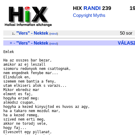
HIX
RANDI
239
1
Copyright Myths
.
"Vers" - Nektek
50 so
1
(
mind
)
+
-
"Vers" - Nektek
VÁLAS
(
mind
)
Emlek

Ha az osszes bar bezar, 

amikor az ej leszall

szomoru redonyok nem csattognak, 

nem engednek fenybe mar...

Elindulok en, 

szemem nem bantja a feny,

utam elkiseri atok s varazs...

Mikor ebredsz mar 

elment es faj,

hogyha erzed meg:

almodsz csupan,

hogyha a kezed kinyujtod es huvos az agy,

ha a takaro nem mozdul mar,

ha a kezed remeg, 

szived nem erti meg,

akkor ne torodj vele, 

hogy faj...

Elveszett egy pillanat,
