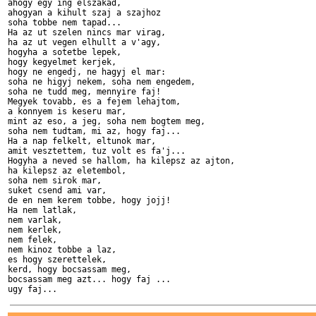
ahogy egy ing elszakad,

ahogyan a kihult szaj a szajhoz

soha tobbe nem tapad...

Ha az ut szelen nincs mar virag,

ha az ut vegen elhullt a v'agy,

hogyha a sotetbe lepek, 

hogy kegyelmet kerjek,

hogy ne engedj, ne hagyj el mar:

soha ne higyj nekem, soha nem engedem,

soha ne tudd meg, mennyire faj!

Megyek tovabb, es a fejem lehajtom,

a konnyem is keseru mar,

mint az eso, a jeg, soha nem bogtem meg,

soha nem tudtam, mi az, hogy faj...

Ha a nap felkelt, eltunok mar,

amit vesztettem, tuz volt es fa'j...

Hogyha a neved se hallom, ha kilepsz az ajton,

ha kilepsz az eletembol,

soha nem sirok mar,

suket csend ami var,

de en nem kerem tobbe, hogy jojj!

Ha nem latlak, 

nem varlak,

nem kerlek, 

nem felek,

nem kinoz tobbe a laz,

es hogy szerettelek,

kerd, hogy bocsassam meg,

bocsassam meg azt... hogy faj ...
