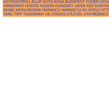
AGYKONTROLL
ALLAT
AUTO
AZSIA
BUDAPEST
CODER
DOS
HIRMONDO
HIXDVD
HUDOM
HUNGARY
JATEK
KEP
KONYH
MOBIL
MOKA
MOZAIK
NARANCS
NARANCS1
NY
NYELV
OTT
TANC
TIPP
TUDOMANY
UK
UTAZAS
UTLEVEL
VITA
WEBMES