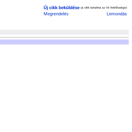
Új cikk beküldése
(a cikk tartalma az író felelõssége)
Megrendelés
Lemondás