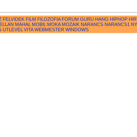
Z
FELVIDEK
FILM
FILOZOFIA
FORUM
GURU
HANG
HIPHOP
HI
ELLAN
MAHAL
MOBIL
MOKA
MOZAIK
NARANCS
NARANCS1
N
S
UTLEVEL
VITA
WEBMESTER
WINDOWS