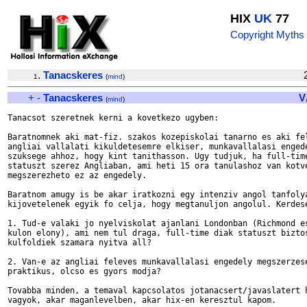
HIX
UK
77
Copyright Myths
.
Tanacskeres
1
(
mind
)
+
-
Tanacskeres
V
(
mind
)
Tanacsot szeretnek kerni a kovetkezo ugyben:

Baratnomnek aki mat-fiz. szakos kozepiskolai tanarno es aki fel
angliai vallalati kikuldetesemre elkiser, munkavallalasi engede
szuksege ahhoz, hogy kint tanithasson. Ugy tudjuk, ha full-time
statuszt szerez Angliaban, ami heti 15 ora tanulashoz van kotve
megszerezheto ez az engedely. 

Baratnom amugy is be akar iratkozni egy intenziv angol tanfolya
kijovetelenek egyik fo celja, hogy megtanuljon angolul. Kerdese
1. Tud-e valaki jo nyelviskolat ajanlani Londonban (Richmond es
kulon elony), ami nem tul draga, full-time diak statuszt biztos
kulfoldiek szamara nyitva all?

2. Van-e az angliai feleves munkavallalasi engedely megszerzese
praktikus, olcso es gyors modja?

Tovabba minden, a temaval kapcsolatos jotanacsert/javaslatert h
vagyok, akar maganlevelben, akar hix-en keresztul kapom.
