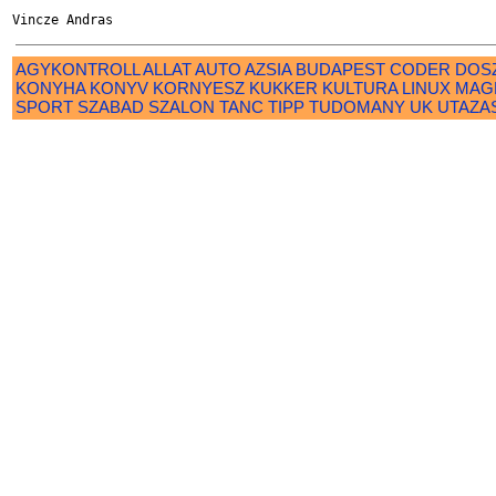
AGYKONTROLL
ALLAT
AUTO
AZSIA
BUDAPEST
CODER
DOS
KONYHA
KONYV
KORNYESZ
KUKKER
KULTURA
LINUX
MAG
SPORT
SZABAD
SZALON
TANC
TIPP
TUDOMANY
UK
UTAZA