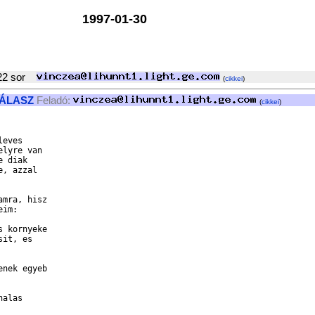
1997-01-30
22 sor
(
cikkei
)
ÁLASZ
Feladó:
(
cikkei
)
eves

lyre van

 diak

, azzal

mra, hisz

im:

 kornyeke

it, es

nek egyeb

alas
