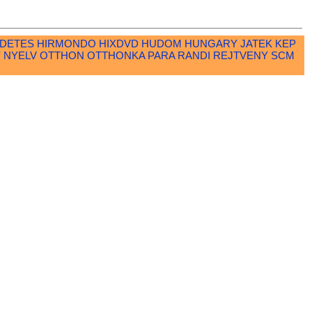
RDETES
HIRMONDO
HIXDVD
HUDOM
HUNGARY
JATEK
KEP
Y
NYELV
OTTHON
OTTHONKA
PARA
RANDI
REJTVENY
SCM