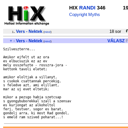
HIX
RANDI
346
1
Copyright Myths
.
Vers - Nektek
18 sor
1
(
mind
)
+
-
Vers - Nektek
VÁLASZ
F
(
mind
)
Szilveszterre...

Amikor ejfelt ut az ora

es elbucsuzik ez az ev

mely osszefuzte - rosszra-jora -

kettonk tavoli eletet;

amikor eloltjak a villanyt,

s csokok csattannak percekig,

s feledve azt, ami elillant,

mar az uj evet eltetik;

mikor a pezsgo habja szetcsap

s gyongybuborekkal szall a szensav

es kurjongat az alkoholtol

ferj, testver, sogor es barat,

gondolj arra, ki most Rad gondol,
