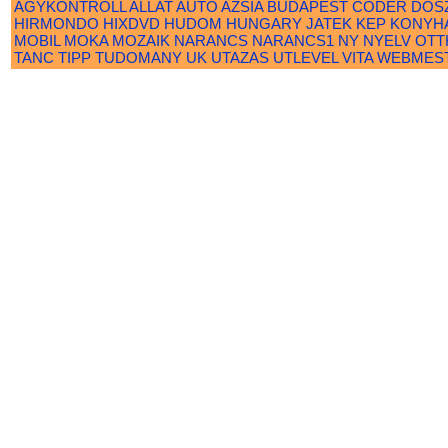
AGYKONTROLL
ALLAT
AUTO
AZSIA
BUDAPEST
CODER
DOS
HIRMONDO
HIXDVD
HUDOM
HUNGARY
JATEK
KEP
KONYH
MOBIL
MOKA
MOZAIK
NARANCS
NARANCS1
NY
NYELV
OTT
TANC
TIPP
TUDOMANY
UK
UTAZAS
UTLEVEL
VITA
WEBMES