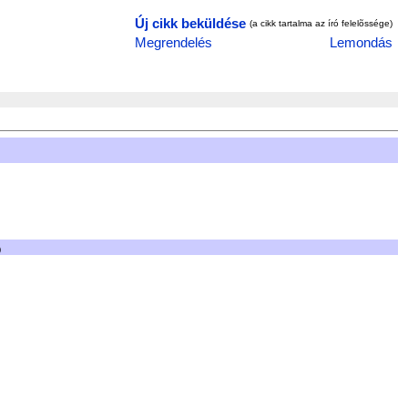
Új cikk beküldése
(a cikk tartalma az író felelõssége)
Megrendelés
Lemondás
)