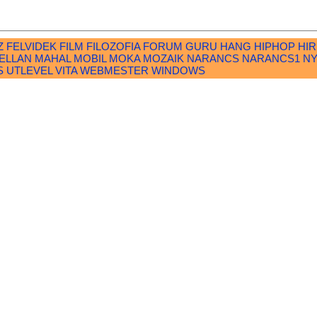
Z
FELVIDEK
FILM
FILOZOFIA
FORUM
GURU
HANG
HIPHOP
HI
ELLAN
MAHAL
MOBIL
MOKA
MOZAIK
NARANCS
NARANCS1
N
S
UTLEVEL
VITA
WEBMESTER
WINDOWS