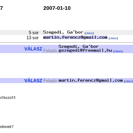
7
2007-01-10
5 sor
(
cikkei
)
13 sor
(
cikkei
)
VÁLASZ
Feladó:
(
cikkei
)
VÁLASZ
Feladó:
(
cikkei
tkozott 

donek?
