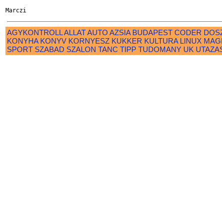
AGYKONTROLL
ALLAT
AUTO
AZSIA
BUDAPEST
CODER
DOS
KONYHA
KONYV
KORNYESZ
KUKKER
KULTURA
LINUX
MAG
SPORT
SZABAD
SZALON
TANC
TIPP
TUDOMANY
UK
UTAZA