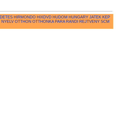
RDETES
HIRMONDO
HIXDVD
HUDOM
HUNGARY
JATEK
KEP
Y
NYELV
OTTHON
OTTHONKA
PARA
RANDI
REJTVENY
SCM