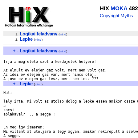
HIX
MOKA
482
Copyright Myths
.
Logikai feladvany
1
(
mind
)
.
Lepke
2
(
mind
)
+
-
Logikai feladvany
(
mind
)
Irja a megfelelo szot a kerdojelek helyere!

Az elmult ev elejen gaz volt, mert nem volt gaz.

Az idei ev elejen gaz van, mert nincs olaj.

+
-
Lepke
(
mind
)
Hali

laly irta: Mi volt az utolso dolog a lepke eszen amikor ossze u
a 

kocsi

ablakaval?  .. a segge !

En meg igy ismerem:

Mi villant at utoljara a legy agyan, amikor nekirepült a szelve
A segge.
