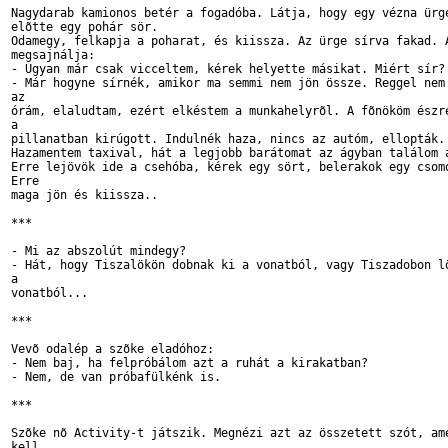
Nagydarab kamionos betér a fogadóba. Látja, hogy egy vézna ürge
elõtte egy pohár sör.

Odamegy, felkapja a poharat, és kiissza. Az ürge sírva fakad. A
megsajnálja:

- Ugyan már csak vicceltem, kérek helyette másikat. Miért sír?

- Már hogyne sírnék, amikor ma semmi nem jön össze. Reggel nem 
az 

órám, elaludtam, ezért elkéstem a munkahelyrõl. A fõnököm észre
a 

pillanatban kirúgott. Indulnék haza, nincs az autóm, ellopták.

Hazamentem taxival, hát a legjobb barátomat az ágyban találom a
Erre lejövök ide a csehóba, kérek egy sört, belerakok egy csomó
Erre 

maga jön és kiissza..

***

- Mi az abszolút mindegy?

- Hát, hogy Tiszalökön dobnak ki a vonatból, vagy Tiszadobon lö
a 

vonatból...

***

Vevõ odalép a szõke eladóhoz:

- Nem baj, ha felpróbálom azt a ruhát a kirakatban?

- Nem, de van próbafülkénk is.

***

Szõke nõ Activity-t játszik. Megnézi azt az összetett szót, ame
kell 
