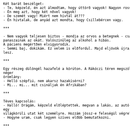
Két barát beszélget:

- Te, képzeld, én azt álmodtam, hogy úttörõ vagyok! Nagyon ross
- Én meg azt, hogy két nõvel vagyok!

- De szemét vagy! Miért nem hívtál át???

- Én hívtalak, de anyád azt mondta, hogy Csillebércen vagy.

***

- Nem vagyok teljesen biztos - mondja az orvos a betegnek - csa
panaszainak az okát. Valószínûleg az alkohol a hibás.

A páciens megértõen elvigyorodik.

- Semmi baj, dokikám. Ez velem is elõfordul. Majd eljövök újra,
lesz.

***

Egy részeg dülöngél hazafelé a körúton. A Rákóczi téren megszól
néger 

örömlány:

- Helló szépfiú, nem akarsz hazakísérni?

- Mi... mi... mit csináljak én Afrikában?

***

Téves kapcsolás:

- Halló! Drágám, képzeld elõléptettek, megvan a lakás, az autó 
egy 

világkörüli utat két személyre. Hozzám jössz-e feleségül végre?
- Hogyne uram, csak legyen szíves elõbb bemutatkozni.

***
