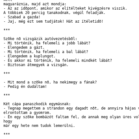
magyaráznia, majd azt mondja:

- Az az idõpont, amikor az elítélteket kivégzésre viszik.

A többiek 20 percig tanakodnak, végül feladják.

- Szabad a gazda!

- Jaj, még ezt sem tudjátok! Hát az ítéletidõ!

***

Szõke nõ vizsgázik autóvezetésbõl:

- Mi történik, ha felemeli a jobb lábát?

- Elengedem a gázt.

- Mi történik, ha felemeli a bal lábát?

- Elengedem a kuplungot.

- És akkor mi történik, ha felemeli mindkét lábát?

- Biztosan átmegyek a vizsgán.

***

- Mit mond a szõke nõ, ha nekimegy a fának?

- Pedig én dudáltam!

***

Két cápa panaszkodik egymásnak:

- Tegnap megettem a strandon egy dagadt nõt, de annyira hájas v
elrontottam a gyomrom.

- Én egy szõke bombázót faltam fel, de annak meg olyan üres vol
hogy 

már egy hete nem tudok lemerülni.

***
