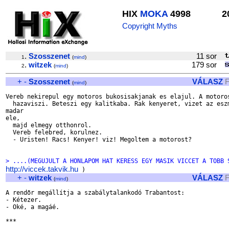
HIX
MOKA
4998
2
Copyright Myths
.
Szosszenet
11 sor
1
(
mind
)
.
witzek
179 sor
2
(
mind
)
+
-
Szosszenet
VÁLASZ
F
(
mind
)
Vereb nekirepul egy motoros bukosisakjanak es elajul. A motoros
  hazaviszi. Beteszi egy kalitkaba. Rak kenyeret, vizet az eszm
madar 

ele,

  majd elmegy otthonrol.

  Vereb felebred, korulnez.

  - Uristen! Racs! Kenyer! viz! Megoltem a motorost?

> ....(MEGUJULT A HONLAPOM HAT KERESS EGY MASIK VICCET A TOBB 
http://viccek.takvik.hu
+
-
witzek
VÁLASZ
F
(
mind
)
A rendõr megállítja a szabálytalankodó Trabantost:

- Kétezer.

- Oké, a magáé.

***
