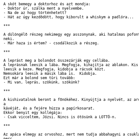
A skót bemegy a doktorhoz és azt mondja:

- Doktor úr, szálka ment a nyelvembe.

- Na de az hogy történhetett?

- Hát az úgy kezdõdött, hogy kiborult a whiskym a padlóra...

***

A dülöngélõ részeg nekimegy egy asszonynak, aki hatalmas pofont
neki.

- Már haza is értem? - csodálkozik a részeg.

***

A leprást meg a bolondot összezárják egy cellába.

A leprásnak leesik a lába. Megfogja, kihajítja az ablakon. Kis 
leesik a keze. Megfogja, kidobja a rácsok közt.

Nemsokára leesik a másik lába is.  Kidobja.

Ezt már a bolond sem tûri tovább:

- Mi van, leprás, szökünk, szökünk?

***

A kishivatalnok beront a fõnökéhez. Kinyújtja a nyelvét, az arc
a 

kávéját, és a fejére húzza a papírkosarat.

Ekkor benyit egy kollégája:

- Csak vicceltem, Józsi. Nincs is ötösünk a LOTTÓ-n.

***

Az apáca elmegy az orvoshoz, mert nem tudja abbahagyni a csuklá
perc 
