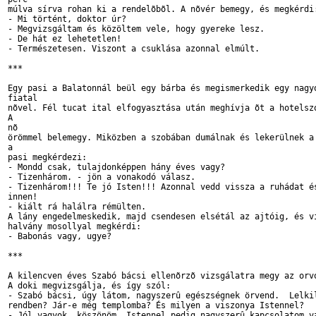
múlva sírva rohan ki a rendelõbõl. A nõvér bemegy, és megkérdi:
- Mi történt, doktor úr?

- Megvizsgáltam és közöltem vele, hogy gyereke lesz.

- De hát ez lehetetlen!

- Természetesen. Viszont a csuklása azonnal elmúlt.

***

Egy pasi a Balatonnál beül egy bárba és megismerkedik egy nagyo
fiatal 

nõvel. Fél tucat ital elfogyasztása után meghívja õt a hotelszo
A 

nõ 

örömmel belemegy. Miközben a szobában dumálnak és lekerülnek a 
a 

pasi megkérdezi:

- Mondd csak, tulajdonképpen hány éves vagy?

- Tizenhárom. - jön a vonakodó válasz.

- Tizenhárom!!! Te jó Isten!!! Azonnal vedd vissza a ruhádat és
innen! 

- kiált rá halálra rémülten.

A lány engedelmeskedik, majd csendesen elsétál az ajtóig, és vi
halvány mosollyal megkérdi:

- Babonás vagy, ugye?

***

A kilencven éves Szabó bácsi ellenõrzõ vizsgálatra megy az orvo
A doki megvizsgálja, és így szól:

- Szabó bácsi, úgy látom, nagyszerû egészségnek örvend.  Lelkil
rendben? Jár-e még templomba? És milyen a viszonya Istennel?

- Jól vagyok, köszönöm. Istennel pedig nagyszerû kapcsolatom va