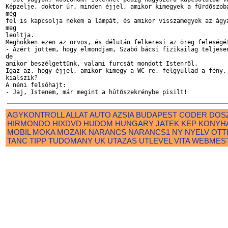
Képzelje, doktor úr, minden éjjel, amikor kimegyek a fürdõszobá
még 

fel is kapcsolja nekem a lámpát, és amikor visszamegyek az ágya
meg 

leoltja.

Meghökken ezen az orvos, és délután felkeresi az öreg feleségét
- Azért jöttem, hogy elmondjam, Szabó bácsi fizikailag teljesen
de 

amikor beszélgettünk, valami furcsát mondott Istenrõl.

Igaz az, hogy éjjel, amikor kimegy a WC-re, felgyullad a fény, 
kialszik?

A néni felsóhajt:

AGYKONTROLL
ALLAT
AUTO
AZSIA
BUDAPEST
CODER
DOS
HIRMONDO
HIXDVD
HUDOM
HUNGARY
JATEK
KEP
KONYH
MOBIL
MOKA
MOZAIK
NARANCS
NARANCS1
NY
NYELV
OTT
TANC
TIPP
TUDOMANY
UK
UTAZAS
UTLEVEL
VITA
WEBMES