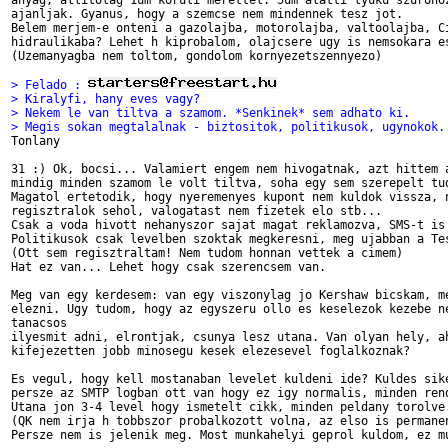
anyag, allitolag 1um koruli merettel. 5um alatti lyuku szurohoz
ajanljak. Gyanus, hogy a szemcse nem mindennek tesz jot.

Belem merjem-e onteni a gazolajba, motorolajba, valtoolajba, Ci
hidraulikaba? Lehet h kiprobalom, olajcsere ugy is nemsokara es
(Uzemanyagba nem toltom, gondolom kornyezetszennyezo)

> Felado : 
> Kiralyfi, hany eves vagy?
> Nekem le van tiltva a szamom. *Senkinek* sem adhato ki.
> Megis sokan megtalalnak - biztositok, politikusok, ugynokok.

Tonlany

31 :) Ok, bocsi... Valamiert engem nem hivogatnak, azt hittem a
mindig minden szamom le volt tiltva, soha egy sem szerepelt tud
Magatol ertetodik, hogy nyeremenyes kupont nem kuldok vissza, n
regisztralok sehol, valogatast nem fizetek elo stb...

Csak a voda hivott nehanyszor sajat magat reklamozva, SMS-t is 
Politikusok csak levelben szoktak megkeresni, meg ujabban a Tes
(Ott sem regisztraltam! Nem tudom honnan vettek a cimem)

Hat ez van... Lehet hogy csak szerencsem van.

Meg van egy kerdesem: van egy viszonylag jo Kershaw bicskam, me
elezni. Ugy tudom, hogy az egyszeru ollo es keselezok kezebe ne
tanacsos

ilyesmit adni, elrontjak, csunya lesz utana. Van olyan hely, ah
kifejezetten jobb minosegu kesek elezesevel foglalkoznak?

Es vegul, hogy kell mostanaban levelet kuldeni ide? Kuldes sike
persze az SMTP logban ott van hogy ez igy normalis, minden rend
Utana jon 3-4 level hogy ismetelt cikk, minden peldany torolve.
(QK nem irja h tobbszor probalkozott volna, az elso is permanen
Persze nem is jelenik meg. Most munkahelyi geprol kuldom, ez mu