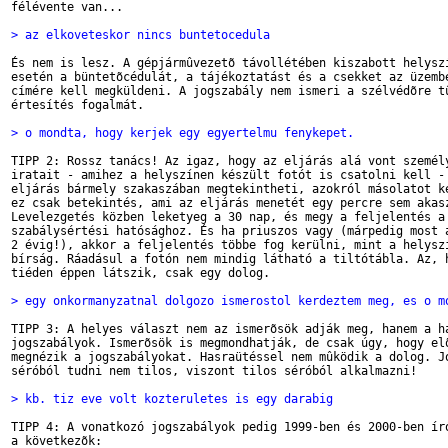
félévente van...

> az elkoveteskor nincs buntetocedula
És nem is lesz. A gépjármûvezetõ távollétében kiszabott helyszí
esetén a büntetõcédulát, a tájékoztatást és a csekket az üzembe
címére kell megküldeni. A jogszabály nem ismeri a szélvédõre tû
értesítés fogalmát.

> o mondta, hogy kerjek egy egyertelmu fenykepet.
TIPP 2: Rossz tanács! Az igaz, hogy az eljárás alá vont személy
iratait - amihez a helyszínen készült fotót is csatolni kell - 
eljárás bármely szakaszában megtekintheti, azokról másolatot ké
ez csak betekintés, ami az eljárás menetét egy percre sem akasz
Levelezgetés közben leketyeg a 30 nap, és megy a feljelentés a 
szabálysértési hatósághoz. És ha priuszos vagy (márpedig most a
2 évig!), akkor a feljelentés többe fog kerülni, mint a helyszí
bírság. Ráadásul a fotón nem mindig látható a tiltótábla. Az, h
tiéden éppen látszik, csak egy dolog.

> egy onkormanyzatnal dolgozo ismerostol kerdeztem meg, es o m
TIPP 3: A helyes választ nem az ismerõsök adják meg, hanem a ha
jogszabályok. Ismerõsök is megmondhatják, de csak úgy, hogy elõ
megnézik a jogszabályokat. Hasraütéssel nem mûködik a dolog. Jo
séróból tudni nem tilos, viszont tilos séróból alkalmazni!

> kb. tiz eve volt kozteruletes is egy darabig
TIPP 4: A vonatkozó jogszabályok pedig 1999-ben és 2000-ben író
a következõk:
