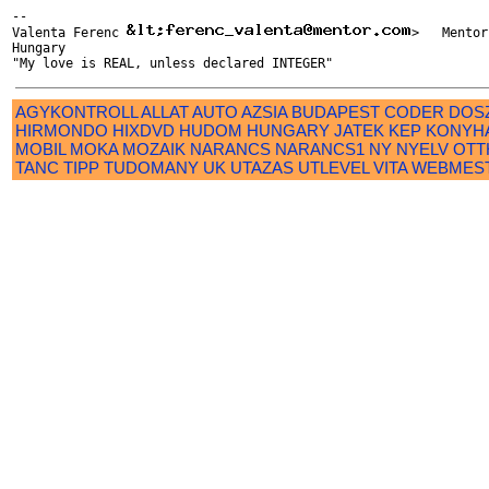
-- 

Valenta Ferenc 
>   Mentor
Hungary

AGYKONTROLL
ALLAT
AUTO
AZSIA
BUDAPEST
CODER
DOS
HIRMONDO
HIXDVD
HUDOM
HUNGARY
JATEK
KEP
KONYH
MOBIL
MOKA
MOZAIK
NARANCS
NARANCS1
NY
NYELV
OTT
TANC
TIPP
TUDOMANY
UK
UTAZAS
UTLEVEL
VITA
WEBMES