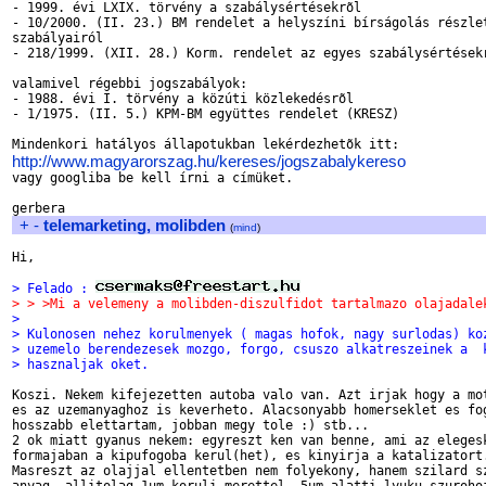
- 1999. évi LXIX. törvény a szabálysértésekrõl

- 10/2000. (II. 23.) BM rendelet a helyszíni bírságolás részlet
szabályairól

- 218/1999. (XII. 28.) Korm. rendelet az egyes szabálysértésekr
valamivel régebbi jogszabályok:

- 1988. évi I. törvény a közúti közlekedésrõl

- 1/1975. (II. 5.) KPM-BM együttes rendelet (KRESZ)

http://www.magyarorszag.hu/kereses/jogszabalykereso

vagy googliba be kell írni a címüket.

+
-
telemarketing, molibden
(
mind
)
Hi,

> Felado : 
> > >Mi a velemeny a molibden-diszulfidot tartalmazo olajadale
>
> Kulonosen nehez korulmenyek ( magas hofok, nagy surlodas) ko
> uzemelo berendezesek mozgo, forgo, csuszo alkatreszeinek a  
> hasznaljak oket.
Koszi. Nekem kifejezetten autoba valo van. Azt irjak hogy a mot
es az uzemanyaghoz is keverheto. Alacsonyabb homerseklet es fog
hosszabb elettartam, jobban megy tole :) stb...

2 ok miatt gyanus nekem: egyreszt ken van benne, ami az elegesk
formajaban a kipufogoba kerul(het), es kinyirja a katalizatort.
Masreszt az olajjal ellentetben nem folyekony, hanem szilard sz