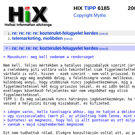
HIX
TIPP
6185
20
Copyright Myths
.
re: re: re: re: kozterulet-felugyelet kerdes
1
(
mind
)
.
telemarketing, molibden
2
(
mind
)
+
-
re: re: re: re: kozterulet-felugyelet kerdes
(
mind
)
> Masodszor: meg kell vedenem a rendorseget
Nem kell. Teljes mértékben a hatályos jogszabályok szerint járt
a cselekmény piti voltára való tekintettel csak figyelmeztettek
vártható is volt, hiszen - ezek szerint - nem volt priuszod. En
létezik egy még enyhébb dolog, a felelõsségre vonás mellõzése. 
különbség annyi, hogy utóbbinak nincs jogkövetkezménye, míg a 

figyelmeztetéssel két évig priuszos leszel, és ez idõn belül eg
esetleges következõ feljelentés már nem végzõdhet egy olcsó 

figyelmeztetéssel.

TIPP 1: És még valaminek nincs hátrányos jogkövetkezménye: ha t
veszed a helyszíni bírság kiszabását, és kifizeted.

> idegen varos, kello tavolsagra ahhoz, ogy ne tudjon a delikv
> ugy visszaszaladni (mert pl. az utikoltseg tobb lenne, mint 
> buntetes) es megnezni, hogy hol is allt pontosan es ott mily
> vannak + majd szeptemberben megnezem
Ezt nem tudhattuk rólad. Elvégre konzultáción voltál ott, az pe