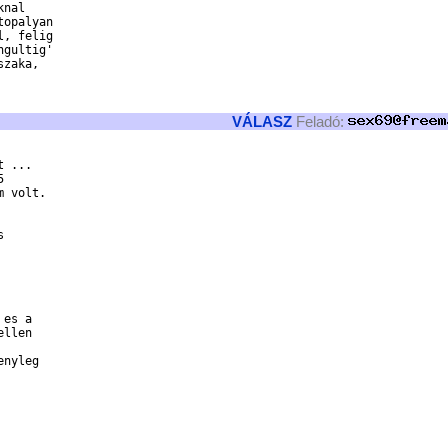
nal

opalyan

, felig

gultig'

zaka,

VÁLASZ
Feladó:
 ...



 volt.



es a

llen

nyleg
