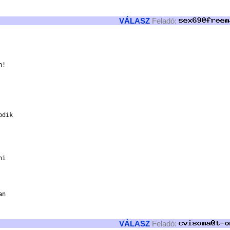
VÁLASZ
Feladó:
!

dik

i

n

VÁLASZ
Feladó: