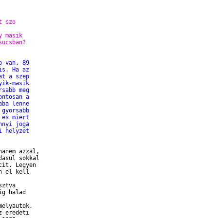
t szo
y masik
sucsban?
o van, 89
is. Ha az
at a szep
yik-masik
rsabb meg
ontosan a
aba lenne
 gyorsabb
 es miert
nnyi joga
i helyzet
anem azzal,

asul sokkal

it. Legyen

 el kell

ztva

g halad 

elyautok,

 eredeti
