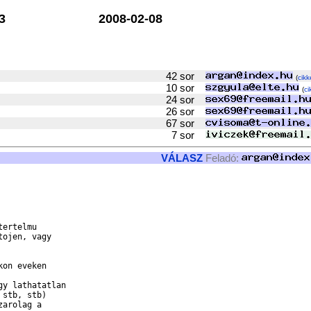
3
2008-02-08
42 sor
(
cikk
10 sor
(
ci
24 sor
26 sor
67 sor
7 sor
VÁLASZ
Feladó:
ertelmu 

ojen, vagy 

on eveken 

y lathatatlan 

stb, stb) 

arolag a 
