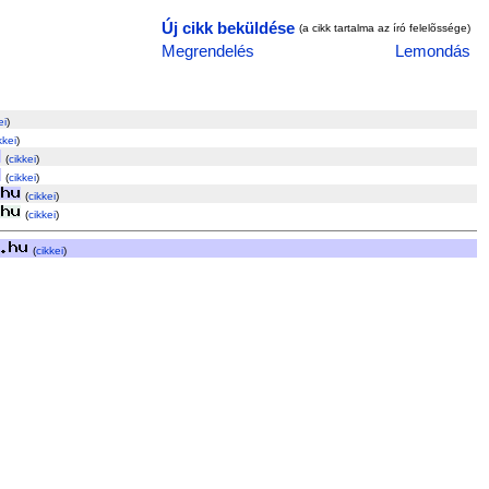
Új cikk beküldése
(a cikk tartalma az író felelõssége)
Megrendelés
Lemondás
ei
)
kkei
)
(
cikkei
)
(
cikkei
)
(
cikkei
)
(
cikkei
)
(
cikkei
)