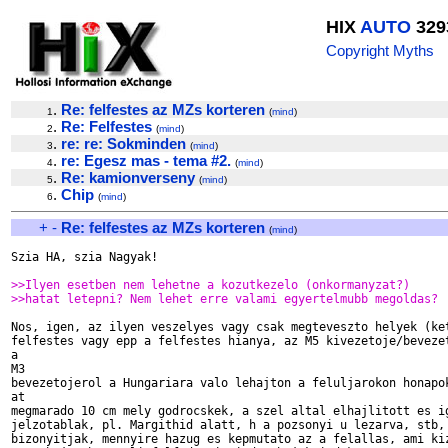
HIX
AUTO
329
Copyright Myths
.
Re: felfestes az MZs korteren
1
(
mind
)
.
Re: Felfestes
2
(
mind
)
.
re: re: Sokminden
3
(
mind
)
.
re: Egesz mas - tema #2.
4
(
mind
)
.
Re: kamionverseny
5
(
mind
)
.
Chip
6
(
mind
)
+
-
Re: felfestes az MZs korteren
(
mind
)
Szia HA, szia Nagyak!

>>Ilyen esetben nem lehetne a kozutkezelo (onkormanyzat?)
>>hatat letepni? Nem lehet erre valami egyertelmubb megoldas?
Nos, igen, az ilyen veszelyes vagy csak megteveszto helyek (ket
felfestes vagy epp a felfestes hianya, az M5 kivezetoje/bevezet
a 

M3 

bevezetojerol a Hungariara valo lehajton a feluljarokon honapok
at 

megmarado 10 cm mely godrocskek, a szel altal elhajlitott es ig
jelzotablak, pl. Margithid alatt, h a pozsonyi u lezarva, stb, 
bizonyitjak, mennyire hazug es kepmutato az a felallas, ami kiz