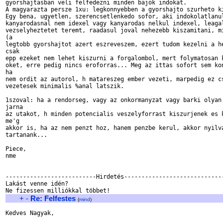
gyorshajtasban veli felfedezni minden bajok indokat. 

A magyarazta persze 1xu: legkonnyebben a gyorshajto szurheto ki
Egy bena, ugyetlen, szerencsetlenkedo sofor, aki indokolatlanul
kanyarodasnal nem idexel vagy kanyarodas nelkul indexel, leagal
vezselyheztetet teremt, raadasul joval nehezebb kiszamitani, mi
(a 

legtobb gyorshajtot azert eszreveszem, ezert tudom kezelni a he
csak 

epp ezeket nem lehet kiszurni a forgalombol, mert folymatosan k
oket, erre pedig nincs eroforras... Meg az ittas sofort sem kon
ha 

nem ordit az autorol, h matareszeg ember vezeti, marpedig ez cs
vezetesek minimalis %anal latszik.

1szoval: ha a rendorseg, vagy az onkormanyzat vagy barki olyan 
jarna 

az utakot, h minden potencialis veszelyforrast kiszurjenek es k
me'g 

akkor is, ha az nem penzt hoz, hanem penzbe kerul, akkor nyilva
tartanank...

Piece,

nme

--------------------------Hirdetés-----------------------------
Lakást venne idén?

+
-
Re: Felfestes
(
mind
)
Kedves Nagyak,
