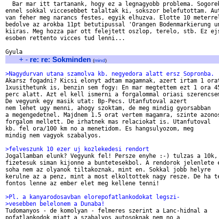
  Bar mar itt tartanank, hogy ez a legnagyobb problema. Sogorek
ennel sokkal viccesebbet talaltak ki, sokszor belefutottam. Aut
van feher meg narancs festes, egyik elhuzva. Elotte 10 meterrel
bedolve az arokba 11pt betutipussal 'Orangen Bodenmarkierung un
kiiras. Meg hozza par ott felejtett oszlop, terelo, stb. Ez ejs
esoben rettento vicces tud lenni...

+
-
re: re: Sokminden
(
mind
)
>Nagydurvan utana szamolva kb. negyedora alatt ersz Sopronba.

Akarsz fogadni? Kicsi elonyt adtam magamnak, azert irtam 1 orat
1xusithetunk is, benzin sem fogy: En mar megtettem ezt 1 ora 45
perc alatt. Azt el kell ismerni a forgalommal oriasi szerencsem
De vegyunk egy masik utat: Bp-Pecs. Utanfutoval azert

nem lehet ugy menni, ahogy szoktam, de meg mindig gyorsabban

a megengedetnel. Majdnem 1.5 orat vertem magamra, szinte azonos
forgalom mellett. De irhatnek mas relaciokat is. Utanfutoval

kb. fel ora/100 km no a menetidom. Es hangsulyozom, meg

mindig nem vagyok szabalyos.

>felveszunk 10 ezer uj kozlekedesi rendort

Jogallamban elunk? Vegyunk fel! Persze enyhe :-) tulzas a 10k, 
fizetesuk siman kijonne a buntetesekbol. A rendorok jelenlete e
soha nem az olyanok tiltakoznak, mint en. Sokkal jobb helyre

kerulne az a penz, mint a most elkoltottek nagy resze. De ha te
fontos lenne az ember elet meg kellene tenni!

>Pl. a kanyarodosavban elorepofatlankodokat legszi-
>vesebben belelonem a Dunaba!

Tudomanyos - de komolyan - felmeres szerint a Lanc-hidnal a

pofatlankodok miatt a szabalyos autosoknak nem no a
