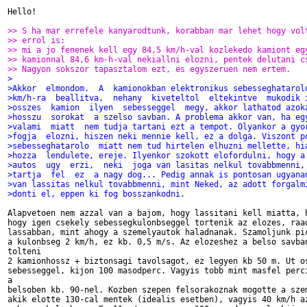
Hello!

>> S ha mar errefele kanyarodtunk, korabban mar lehet hogy vol
>> errol is:
>> mi a jo fenenek kell egy 84,5 km/h-val kozlekedo kamiont eg
>> kamionnal 84,6 km-h-val nekiallni elozni, pentek delutani c
>> Nagyon sokszor tapasztalom ezt, es egyszeruen nem ertem.
>
>Akkor  elmondom.  A  kamionokban elektronikus sebesseghatarol
>km/h-ra  beallitva,  nehany  kiveteltol  eltekintve  mukodik 
>osszes  kamion  ilyen  sebesseggel  megy, akkor lathatod azok
>hosszu  sorokat  a szelso savban. A problema akkor van, ha eg
>valami  miatt  nem tudja tartani ezt a tempot. Olyankor a gyo
>fogja  elozni, hiszen neki mennie kell, ez a dolga. Viszont p
>sebesseghatarolo  miatt nem tud hirtelen elhuzni mellette, hi
>hozza  lendulete, ereje. Ilyenkor szokott elofordulni, hogy a
>autos  ugy  erzi,  neki  joga van lasitas nelkul tovabbmenni,
>tartja  fel  ez  a nagy dog... Pedig annak is pontosan ugyana
>van lassitas nelkul tovabbmenni, mint Neked, az adott forgalm
>donti el, eppen ki fog bosszankodni.
Alapvetoen nem azzal van a bajom, hogy lassitani kell miatta, h
hogy igen csekely sebessegkulonbseggel tortenik az elozes, raad
lassabban, mint ahogy a szemelyautok haladnanak. Szamoljunk pic
a kulonbseg 2 km/h, ez kb. 0,5 m/s. Az elozeshez a belso savban
tolteni

2 kamionhossz + biztonsagi tavolsagot, ez legyen kb 50 m. Ut os
sebesseggel, kijon 100 masodperc. Vagyis tobb mint masfel perci
a

belsoben kb. 90-nel. Kozben szepen felsorakoznak mogotte a szem
akik elotte 130-cal mentek (idealis esetben), vagyis 40 km/h az