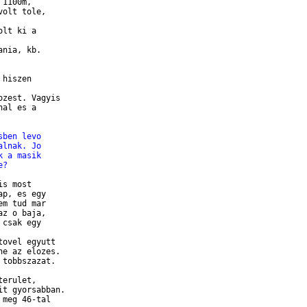
1100m,

olt tole,

lt ki a

nia, kb. 

hiszen

zest. Vagyis

al es a

sben levo
alnak. Jo
k a masik
e?
s most

p, es egy

m tud mar

z o baja,

csak egy

ovel egyutt

e az elozes.

tobbszazat.

erulet,

t gyorsabban.

meg 46-tal
