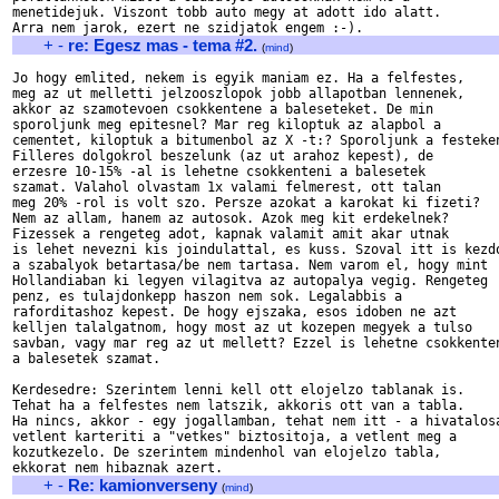
menetidejuk. Viszont tobb auto megy at adott ido alatt.

+
-
re: Egesz mas - tema #2.
(
mind
)
Jo hogy emlited, nekem is egyik maniam ez. Ha a felfestes,

meg az ut melletti jelzooszlopok jobb allapotban lennenek,

akkor az szamotevoen csokkentene a baleseteket. De min

sporoljunk meg epitesnel? Mar reg kiloptuk az alapbol a

cementet, kiloptuk a bitumenbol az X -t:? Sporoljunk a festeken
Filleres dolgokrol beszelunk (az ut arahoz kepest), de

erzesre 10-15% -al is lehetne csokkenteni a balesetek

szamat. Valahol olvastam 1x valami felmerest, ott talan

meg 20% -rol is volt szo. Persze azokat a karokat ki fizeti?

Nem az allam, hanem az autosok. Azok meg kit erdekelnek?

Fizessek a rengeteg adot, kapnak valamit amit akar utnak

is lehet nevezni kis joindulattal, es kuss. Szoval itt is kezdo
a szabalyok betartasa/be nem tartasa. Nem varom el, hogy mint

Hollandiaban ki legyen vilagitva az autopalya vegig. Rengeteg

penz, es tulajdonkepp haszon nem sok. Legalabbis a

raforditashoz kepest. De hogy ejszaka, esos idoben ne azt

kelljen talalgatnom, hogy most az ut kozepen megyek a tulso

savban, vagy mar reg az ut mellett? Ezzel is lehetne csokkenten
a balesetek szamat.

Kerdesedre: Szerintem lenni kell ott elojelzo tablanak is.

Tehat ha a felfestes nem latszik, akkoris ott van a tabla.

Ha nincs, akkor - egy jogallamban, tehat nem itt - a hivatalosa
vetlent karteriti a "vetkes" biztositoja, a vetlent meg a

kozutkezelo. De szerintem mindenhol van elojelzo tabla,

+
-
Re: kamionverseny
(
mind
)