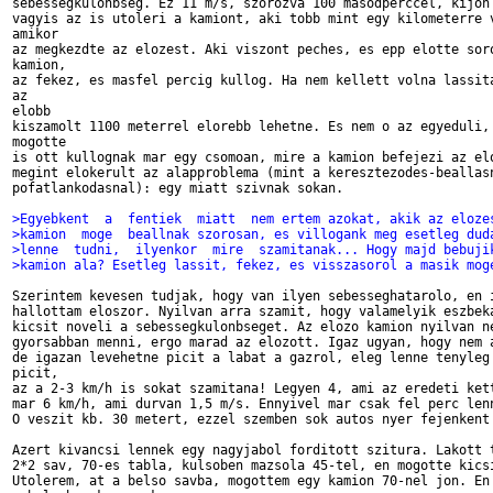
sebessegkulonbseg. Ez 11 m/s, szorozva 100 masodperccel, kijon 
vagyis az is utoleri a kamiont, aki tobb mint egy kilometerre v
amikor

az megkezdte az elozest. Aki viszont peches, es epp elotte soro
kamion,

az fekez, es masfel percig kullog. Ha nem kellett volna lassita
az

elobb

kiszamolt 1100 meterrel elorebb lehetne. Es nem o az egyeduli, 
mogotte

is ott kullognak mar egy csomoan, mire a kamion befejezi az elo
megint elokerult az alapproblema (mint a keresztezodes-beallasn
pofatlankodasnal): egy miatt szivnak sokan.

>Egyebkent  a  fentiek  miatt  nem ertem azokat, akik az eloze
>kamion  moge  beallnak szorosan, es villogank meg esetleg dud
>lenne  tudni,  ilyenkor  mire  szamitanak... Hogy majd bebuji
>kamion ala? Esetleg lassit, fekez, es visszasorol a masik mog
Szerintem kevesen tudjak, hogy van ilyen sebesseghatarolo, en i
hallottam eloszor. Nyilvan arra szamit, hogy valamelyik eszbeka
kicsit noveli a sebessegkulonbseget. Az elozo kamion nyilvan ne
gyorsabban menni, ergo marad az elozott. Igaz ugyan, hogy nem a
de igazan levehetne picit a labat a gazrol, eleg lenne tenyleg 
picit,

az a 2-3 km/h is sokat szamitana! Legyen 4, ami az eredeti kett
mar 6 km/h, ami durvan 1,5 m/s. Ennyivel mar csak fel perc lenn
O veszit kb. 30 metert, ezzel szemben sok autos nyer fejenkent 
Azert kivancsi lennek egy nagyjabol forditott szitura. Lakott t
2*2 sav, 70-es tabla, kulsoben mazsola 45-tel, en mogotte kicsi
Utolerem, at a belso savba, mogottem egy kamion 70-nel jon. En 