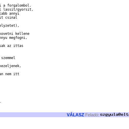
 a forgalombol. 

 lassit/gyorsit, 

abb annyi 

t csinal 

lyzetet), 

ovetni kellene 

nyu megfogni, 

ak az ittas 

szemmel 

ezeljenek, 

n nem itt 



VÁLASZ
Feladó: