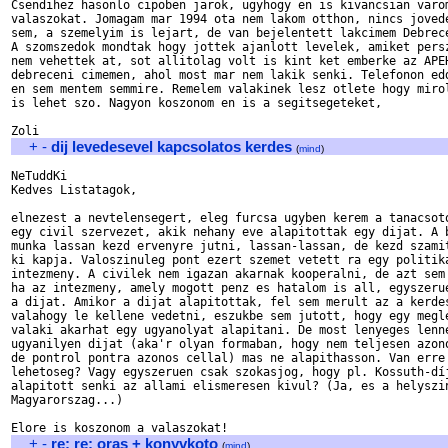
Csendihez hasonlo cipoben jarok, ugyhogy en is kivancsian varom
valaszokat. Jomagam mar 1994 ota nem lakom otthon, nincs jovede
sem, a szemelyim is lejart, de van bejelentett lakcimem Debrece
A szomszedok mondtak hogy jottek ajanlott levelek, amiket persz
nem vehettek at, sot allitolag volt is kint ket emberke az APEH
debreceni cimemen, ahol most mar nem lakik senki. Telefonon edd
en sem mentem semmire. Remelem valakinek lesz otlete hogy mirol
is lehet szo. Nagyon koszonom en is a segitsegeteket,

+
-
dij levedesevel kapcsolatos kerdes
(
mind
)
NeTuddKi

Kedves Listatagok,

elnezest a nevtelensegert, eleg furcsa ugyben kerem a tanacsoto
egy civil szervezet, akik nehany eve alapitottak egy dijat. A b
munka lassan kezd ervenyre jutni, lassan-lassan, de kezd szamit
ki kapja. Valoszinuleg pont ezert szemet vetett ra egy politika
intezmeny. A civilek nem igazan akarnak kooperalni, de azt sem 
ha az intezmeny, amely mogott penz es hatalom is all, egyszerue
a dijat. Amikor a dijat alapitottak, fel sem merult az a kerdes
valahogy le kellene vedetni, eszukbe sem jutott, hogy egy megle
valaki akarhat egy ugyanolyat alapitani. De most lenyeges lenne
ugyanilyen dijat (aka'r olyan formaban, hogy nem teljesen azono
de pontrol pontra azonos cellal) mas ne alapithasson. Van erre 
lehetoseg? Vagy egyszeruen csak szokasjog, hogy pl. Kossuth-díj
alapitott senki az allami elismeresen kivul? (Ja, es a helyszin
Magyarorszag...)

+
-
re: re: oras + konyvkoto
(
mind
)