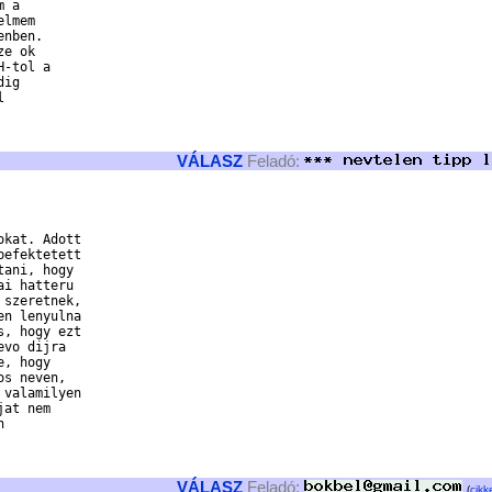
 a

lmem 

nben. 

e ok 

-tol a 

ig 

 

VÁLASZ
Feladó:
kat. Adott

efektetett

ani, hogy 

i hatteru

szeretnek, 

n lenyulna 

, hogy ezt

vo dijra

, hogy

s neven, 

valamilyen

at nem



VÁLASZ
Feladó:
(
cikk