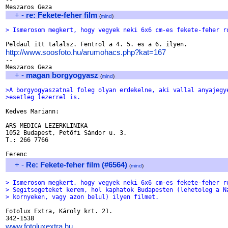
--

+
-
re: Fekete-feher film
(
mind
)
> Ismerosom megkert, hogy vegyek neki 6x6 cm-es fekete-feher r
http://www.soosfoto.hu/arumohacs.php?kat=167

--

+
-
magan borgyogyasz
(
mind
)
>A borgyogyaszatnal foleg olyan erdekelne, aki vallal anyajegy
>esetleg lezerrel is.
Kedves Mariann:

ARS MEDICA LEZERKLINIKA

1052 Budapest, Petõfi Sándor u. 3.

T.: 266 7766

+
-
Re: Fekete-feher film (#6564)
(
mind
)
> Ismerosom megkert, hogy vegyek neki 6x6 cm-es fekete-feher r
> Segitsegeteket kerem, hol kaphatok Budapesten (lehetoleg a N
> kornyeken, vagy azon belul) ilyen filmet.
Fotolux Extra, Károly krt. 21.

www.fotoluxextra.hu