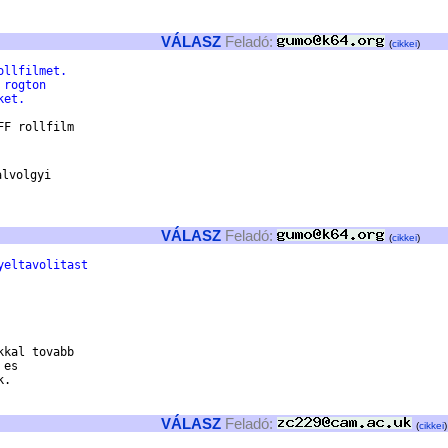
VÁLASZ
Feladó:
(
cikkei
)
ollfilmet.
 rogton
ket.
F rollfilm

lvolgyi

VÁLASZ
Feladó:
(
cikkei
)
yeltavolitast
kal tovabb

es

.

VÁLASZ
Feladó:
(
cikkei
)