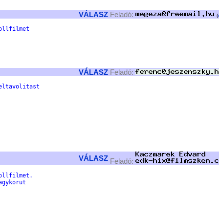
VÁLASZ
Feladó:
(
ollfilmet
VÁLASZ
Feladó:
eltavolitast
VÁLASZ
Feladó:
ollfilmet.
agykorut