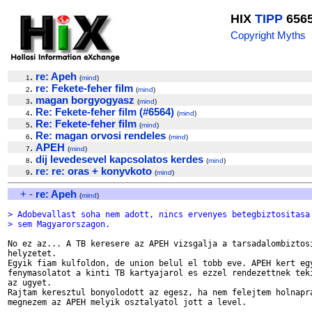
HIX
TIPP
656
Copyright Myths
.
re: Apeh
1
(
mind
)
.
re: Fekete-feher film
2
(
mind
)
.
magan borgyogyasz
3
(
mind
)
.
Re: Fekete-feher film (#6564)
4
(
mind
)
.
Re: Fekete-feher film
5
(
mind
)
.
Re: magan orvosi rendeles
6
(
mind
)
.
APEH
7
(
mind
)
.
dij levedesevel kapcsolatos kerdes
8
(
mind
)
.
re: re: oras + konyvkoto
9
(
mind
)
+
-
re: Apeh
(
mind
)
> Adobevallast soha nem adott, nincs ervenyes betegbiztositasa
> sem Magyarorszagon.
No ez az... A TB keresere az APEH vizsgalja a tarsadalombiztosi
helyzetet.

Egyik fiam kulfoldon, de union belul el tobb eve. APEH kert egy
fenymasolatot a kinti TB kartyajarol es ezzel rendezettnek teki
az ugyet.

Rajtam keresztul bonyolodott az egesz, ha nem felejtem holnapra
megnezem az APEH melyik osztalyatol jott a level.
