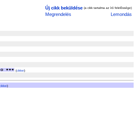
Új cikk beküldése
(a cikk tartalma az író felelõssége)
Megrendelés
Lemondás
(
cikkei
)
cikkei
)