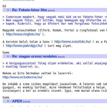
+
-
Re: Fekete-feher film
(
mind
)
> Ismerosom megkert, hogy vegyek neki 6x6 cm-es fekete-feher r
> Nem vagyok fotos, azt hittem, hogy bemegyek egy Ofotertbe es
> kapok. Kiderult, hogy az Ofotert mar nem forgalmaz fotocikke
Nagyobb valasztekban (Ilford, Kodak, Forte) a ringfotonal van F
http://www.ringfoto.hu/
( 
 ).

http://www.soosfoto.hu/
A koruton belul talan a Soos ( 
 ) es a Pa
http://www.palvolgyi.hu/
( 
 ) tart meg ilyet.

+
-
Re: magan orvosi rendeles
(
mind
)
> A borgyogyaszatnal foleg olyan erdekelne, aki vallal anyajeg
> esetleg lezerrel is.
http://www.ectoderma.hu/
De inkabb a sima szikes megoldast javasolnam. A lezeres seb sok
gyogyul, es evekig tarthat, mire rendesen feltoltodik a helye, 
visszanyeri a bor az eredeti szinet. Igaz, nem marad utana csik
+
-
APEH
(
mind
)