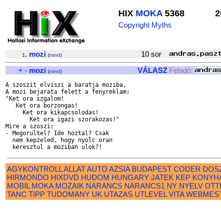
HIX
MOKA
5368
2
Copyright Myths
.
mozi
10 sor
1
(
mind
)
+
-
mozi
VÁLASZ
Feladó:
(
mind
)
A szoszit elviszi a baratja moziba.

A mozi bejarata felett a fenyreklam:

"Ket ora izgalom!

   Ket ora borzongas!

     Ket ora kikapcsolodas!

       Ket ora igazi szorakozas!"

Mire a szoszi:

- Megorultel? Ide hoztal? Csak

  nem kepzeled, hogy nyolc oran

AGYKONTROLL
ALLAT
AUTO
AZSIA
BUDAPEST
CODER
DOS
HIRMONDO
HIXDVD
HUDOM
HUNGARY
JATEK
KEP
KONYH
MOBIL
MOKA
MOZAIK
NARANCS
NARANCS1
NY
NYELV
OTT
TANC
TIPP
TUDOMANY
UK
UTAZAS
UTLEVEL
VITA
WEBMES