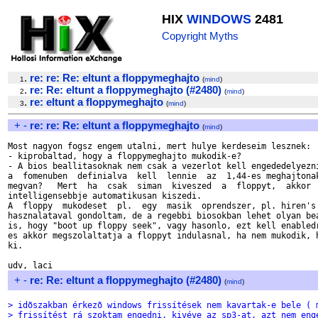
HIX
WINDOWS
2481
Copyright Myths
.
re: re: Re: eltunt a floppymeghajto
1
(
mind
)
.
re: Re: eltunt a floppymeghajto (#2480)
2
(
mind
)
.
re: eltunt a floppymeghajto
3
(
mind
)
+
-
re: re: Re: eltunt a floppymeghajto
(
mind
)
Most nagyon fogsz engem utalni, mert hulye kerdeseim lesznek:

- kiprobaltad, hogy a floppymeghajto mukodik-e?

- A bios beallitasoknak nem csak a vezerlot kell engededelyezni
a  fomenuben  definialva  kell  lennie  az  1,44-es meghajtonak
megvan?   Mert  ha  csak  siman  kiveszed  a  floppyt,  akkor  
intelligensebbje automatikusan kiszedi.

A  floppy  mukodeset  pl.  egy  masik  oprendszer, pl. hiren's 
hasznalataval gondoltam, de a regebbi biosokban lehet olyan bea
is, hogy "boot up floppy seek", vagy hasonlo, ezt kell enabledr
es akkor megszolaltatja a floppyt indulasnal, ha nem mukodik, h
ki.

+
-
re: Re: eltunt a floppymeghajto (#2480)
(
mind
)
> idõszakban érkezõ windows frissítések nem kavartak-e bele ( 
> frissítést rá szoktam engedni, kivéve az sp3-at, azt nem eng