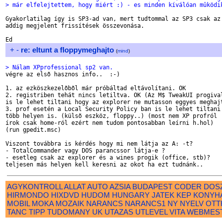
> már elfelejtettem, hogy miért :) - es minden kíválóan mûködi
Gyakorlatilag így is SP3-ad van, mert tudtommal az SP3 csak az 
addig megjelent frissítések összevonása.

+
-
re: eltunt a floppymeghajto
(
mind
)
> Nálam XPprofessional sp2 van.

végre az elsõ hasznos info..  :-)

1. az ezköszkezelõbõl már próbáltad eltávolítani. OK

2. registriben tehát nincs letiltva. OK (Az M$ TweakUI progival
is le lehet tiltani hogy az explorer ne mutasson eggyes meghajt
3. prof esetén a Local Security Policy ban is le lehet tiltani 
több helyen is. (külsõ eszköz, floppy..) (most nem XP profról

írok csak home-ról ezért nem tudom pontosabban leírni h.hol)

(run gpedit.msc)

Viszont továbbra is kérdés hogy mi nem látja az A: -t?

- TotalCommander vagy DOS parancssor látja-e ?

- esetleg csak az explorer és a wines progik (office, stb)?

AGYKONTROLL
ALLAT
AUTO
AZSIA
BUDAPEST
CODER
DOS
HIRMONDO
HIXDVD
HUDOM
HUNGARY
JATEK
KEP
KONYH
MOBIL
MOKA
MOZAIK
NARANCS
NARANCS1
NY
NYELV
OTT
TANC
TIPP
TUDOMANY
UK
UTAZAS
UTLEVEL
VITA
WEBMES