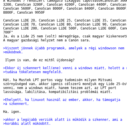
A Windows 7 rendszert támogató síkágyas lapolvasókCanoScan 3000
3200, CanoScan 3200F, CanoScan 4200F, CanoScan 4400F, CanoScan 
CanoScan 5600F, CanoScan 8000F, CanoScan 8400F, CanoScan 8600F,
8800F, CanoScan 9950F

CanoScan LiDE 20, CanoScan LiDE 25, CanoScan LiDE 35, CanoScan 
CanoScan LiDE 70, CanoScan LiDE 80, CanoScan LiDE 90, CanoScan 
CanoScan LiDE 200, CanoScan LiDE 500F, CanoScan LiDE 600F, Cano
700F"

Ja, és a Lide 25 nem (volt) méregdrága, csak magyar kiskeresetû
A magyar gazdasági helyzet nem a Canon sara.

>Viszont jönnek újabb programok, amelyek a régi windowson nem
>mûködnek.
 Ilyen is van, de ez mitõl újdonság?

>Ekkor új szkennert kell(ene) venni a windows miatt, holott a 
>tudása tökéletesen megfelelõ.
Hát, ha Mustek LPT portos vagy tudomisén milyen Mitsumi

szörnyûséged van, akkor igenis célszerû mondjuk egy Lide 25-öst
venni, nem a windows miatt, hanem teszem azt, az LPT port

lassúsága, labilitása, kompatibilitási problémái miatt.

>Ehelyett, ha linuxot használ az ember, akkor, ha támogatja
>a szkennert,
Ha, igen.

>akkor a legújabb verziók alatt is mûködik a szkenner, ami a
>korábbi alatt mûködött.