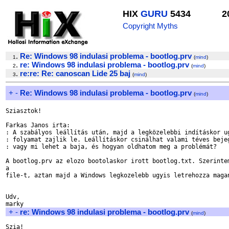
HIX
GURU
5434
2
Copyright Myths
.
Re: Windows 98 indulasi problema - bootlog.prv
1
(
mind
)
.
re: Windows 98 indulasi problema - bootlog.prv
2
(
mind
)
.
re:re: Re: canoscan Lide 25 baj
3
(
mind
)
+
-
Re: Windows 98 indulasi problema - bootlog.prv
(
mind
)
Sziasztok!

Farkas Janos irta:

: A szabályos leállítás után, majd a legközelebbi indításkor ug
: folyamat zajlik le. Leállításkor csinálhat valami téves bejeg
: vagy mi lehet a baja, és hogyan oldhatom meg a problémát?

A bootlog.prv az elozo bootolaskor irott bootlog.txt. Szerintem
a 

file-t, aztan majd a Windows legkozelebb ugyis letrehozza magan
Udv,

+
-
re: Windows 98 indulasi problema - bootlog.prv
(
mind
)
Szia!
