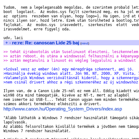
Tudom,  nem a legelegansabb megoldas, de szerintem probald leti
boot  logolast.  Az msdos.sys fajlt szerkeszd meg, es ha jol em
az  options  reszeben van olyan, hogy logo=1. Ha igen, ird at 0
nincs ilyen sor, hozd letre. Ezek utan torolheted a bootlog.txt
fajlokat.  Az  msdos.sys  irasvedett,  szerkesztes  elott  vedd
irasvedelmet, erre figyelj oda.

+
-
re:re: Re: canoscan Lide 25 baj
(
mind
)
>> tehát újrabootolás után Suselinuxot éleszteni, leszkennelem
>> aztán reboot, és utána a windowssal felhasználni a képanyag
>> aztán megtanulni a linuxot és végleg legyalulni a windowst
>Szóval vesz az ember (én) egy méregdrága szkennert, ami jó.
>Használja évekig windows alatt. Jön 98, NT, 2000, XP, Vista, 
>Valamelyik Windows verzióváltásnál kiderül, hogy a szkennergy
>nem csinál drivert ahhoz a régi szkenneréhez az új windowshoz
Ilyen van, de a Canon Lide 25-nél ez nem áll. Eddig kiadott win
win98 óta mind támogatják, kivéve az NT-t, mert az alapból

nem ismerte az USB-t... Tehát Canon ugyan nem minden termékéhez
http://www.canon.hu/Operating_System_Drivers/index.asp
"Alább láthatók a Windows 7 rendszer használatát támogató síkág
lapolvasók.

Az alábbi felsoroltakon kívülálló termékek a jövõben nem támoga
Windows 7 rendszer használatát.
