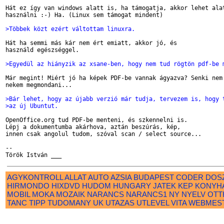
Hát ez így van windows alatt is, ha támogatja, akkor lehet alat
használni :-) Ha. (Linux sem támogat mindent)

>Többek közt ezért váltottam linuxra.
Hát ha semmi más kár nem ért emiatt, akkor jó, és

használd egészséggel.

>Egyedül az hiányzik az xsane-ben, hogy nem tud rögtön pdf-be 
Már megint! Miért jó ha képek PDF-be vannak ágyazva? Senki nem 
nekem megmondani...

>Bár lehet, hogy az újabb verzió már tudja, tervezem is, hogy 
>az új Ubuntut.
OpenOffice.org tud PDF-be menteni, és szkennelni is.

Lépj a dokumentumba akárhova, aztán beszúrás, kép,

innen csak angolul tudom, szóval scan / select source...

-- 

AGYKONTROLL
ALLAT
AUTO
AZSIA
BUDAPEST
CODER
DOS
HIRMONDO
HIXDVD
HUDOM
HUNGARY
JATEK
KEP
KONYH
MOBIL
MOKA
MOZAIK
NARANCS
NARANCS1
NY
NYELV
OTT
TANC
TIPP
TUDOMANY
UK
UTAZAS
UTLEVEL
VITA
WEBMES