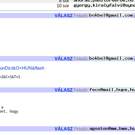
8 sor
10 sor
VÁLASZ
Feladó:
(
VÁLASZ
Feladó:
(
gHunDict&O=HUN&flash
2&C=1&T=1

VÁLASZ
Feladó:
a

nt, hogy

VÁLASZ
Feladó: