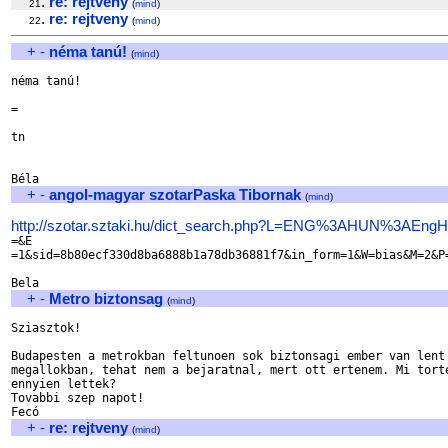
.
re: rejtveny
21
(
mind
)
.
re: rejtveny
22
(
mind
)
+
-
néma tanú!
(
mind
)
néma tanú!

=

tn

+
-
angol-magyar szotarPaska Tibornak
(
mind
)
http://szotar.sztaki.hu/dict_search.php?L=ENG%3AHUN%3AEn

=&E

=1&sid=8b80ecf330d8ba6888b1a78db36881f7&in_form=1&W=bias&M=2&P=
+
-
Metro biztonsag
(
mind
)
Sziasztok!

Budapesten a metrokban feltunoen sok biztonsagi ember van lent 
megallokban, tehat nem a bejaratnal, mert ott ertenem. Mi torte
ennyien lettek?

Tovabbi szep napot!

+
-
re: rejtveny
(
mind
)