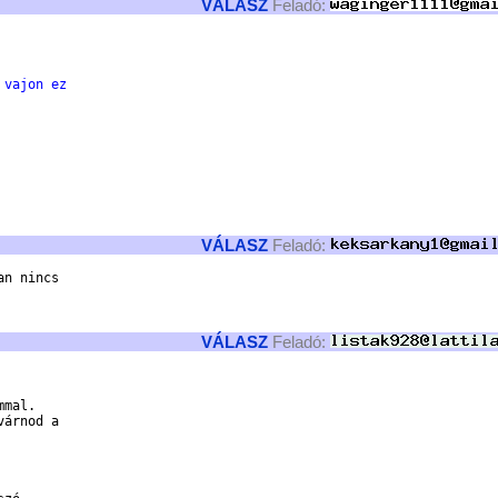
VÁLASZ
Feladó:
 vajon ez 
VÁLASZ
Feladó:
n nincs 

VÁLASZ
Feladó:
mal.

árnod a
