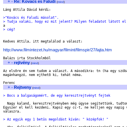
+
-
Re: Kovacs es Faludi
(
mind
)
Láng Attila Dávid kérdi:

>"Kovács és Faludi másolat".
> Tudja valaki, hogy ez mit jelent? Milyen feladatot látott el
> cég?
Kedves Attila, itt megtalálod a választ:

http://www.filmintezet.hu/magyar/filmint/filmspir/27/lajta.htm
+
-
rejtvény
(
mind
)
Az elsõre én sem tudom a választ. A másodikra: tn (ha egy szóba
magánhangzó, nem ejthetõ ki, tehát néma.

+
-
Rejtveny
(
mind
)
> Bocs a balgaságomért, de egy keresztrejtvényt fejtek
  Nagy kaland, keresztrejtvényben még úgyse segítettünk, tudtom
Egyszer el kell kezdeni. Kapsz egy cc-t, ne kelljen egy napig v
válaszra.

> Az egyik egy 1 betûs megoldást kíván: " középfok! "