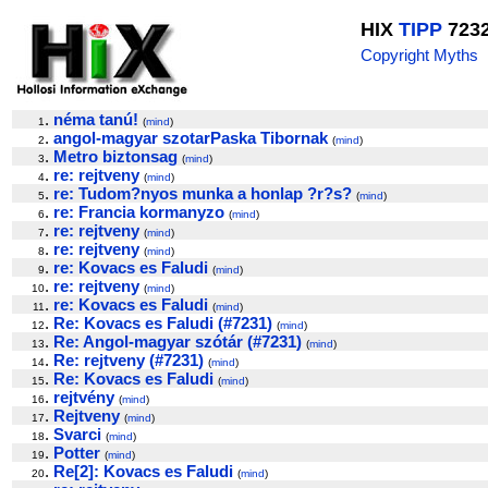
HIX
TIPP
723
Copyright Myths
.
néma tanú!
1
(
mind
)
.
angol-magyar szotarPaska Tibornak
2
(
mind
)
.
Metro biztonsag
3
(
mind
)
.
re: rejtveny
4
(
mind
)
.
re: Tudom?nyos munka a honlap ?r?s?
5
(
mind
)
.
re: Francia kormanyzo
6
(
mind
)
.
re: rejtveny
7
(
mind
)
.
re: rejtveny
8
(
mind
)
.
re: Kovacs es Faludi
9
(
mind
)
.
re: rejtveny
10
(
mind
)
.
re: Kovacs es Faludi
11
(
mind
)
.
Re: Kovacs es Faludi (#7231)
12
(
mind
)
.
Re: Angol-magyar szótár (#7231)
13
(
mind
)
.
Re: rejtveny (#7231)
14
(
mind
)
.
Re: Kovacs es Faludi
15
(
mind
)
.
rejtvény
16
(
mind
)
.
Rejtveny
17
(
mind
)
.
Svarci
18
(
mind
)
.
Potter
19
(
mind
)
.
Re[2]: Kovacs es Faludi
20
(
mind
)