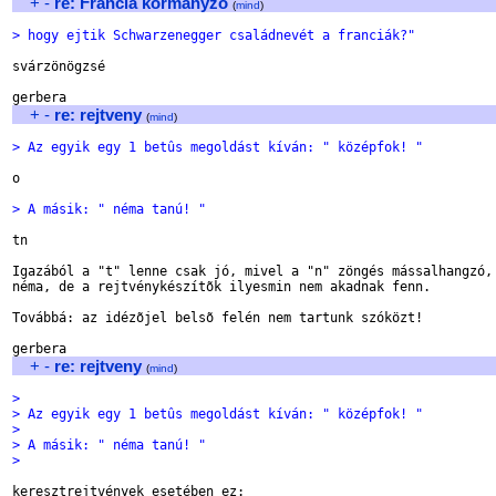
+
-
re: Francia kormanyzo
(
mind
)
> hogy ejtik Schwarzenegger családnevét a franciák?"
svárzönögzsé

+
-
re: rejtveny
(
mind
)
> Az egyik egy 1 betûs megoldást kíván: " középfok! "
o

> A másik: " néma tanú! "
tn

Igazából a "t" lenne csak jó, mivel a "n" zöngés mássalhangzó, 
néma, de a rejtvénykészítõk ilyesmin nem akadnak fenn.

Továbbá: az idézõjel belsõ felén nem tartunk szóközt!

+
-
re: rejtveny
(
mind
)
>
> Az egyik egy 1 betûs megoldást kíván: " középfok! "
>
> A másik: " néma tanú! "
>    
keresztrejtvények esetében ez:
