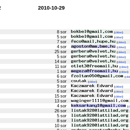
2
2010-10-29
8 sor
(
cikkei
)
5 sor
(
cikkei
)
7 sor
(
cikkei
)
4 sor
(
cikkei
)
25 sor
(
cikkei
)
5 sor
(
cikkei
)
14 sor
(
cikkei
)
11 sor
(
cikkei
)
1 sor
(
cikkei
)
6 sor
(
cik
5 sor
(
cikkei
)
9 sor
(
cikkei
)
6 sor
(
cikkei
)
15 sor
(
cikkei
)
13 sor
4 sor
(
c
26 sor
5 sor
8 sor
10 sor