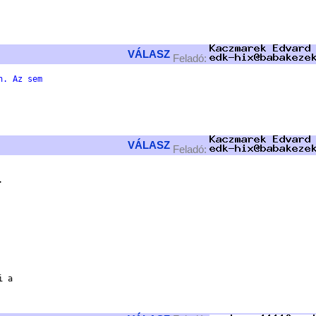
VÁLASZ
Feladó:
n. Az sem 
VÁLASZ
Feladó:


 a 
