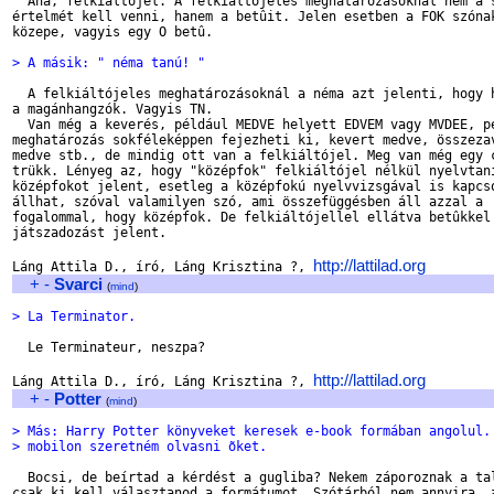
  Aha, felkiáltójel. A felkiáltójeles meghatározásoknál nem a s
értelmét kell venni, hanem a betûit. Jelen esetben a FOK szónak
közepe, vagyis egy O betû.

> A másik: " néma tanú! "
  A felkiáltójeles meghatározásoknál a néma azt jelenti, hogy h
a magánhangzók. Vagyis TN.

  Van még a keverés, például MEDVE helyett EDVEM vagy MVDEE, pe
meghatározás sokféleképpen fejezheti ki, kevert medve, összezav
medve stb., de mindig ott van a felkiáltójel. Meg van még egy c
trükk. Lényeg az, hogy "középfok" felkiáltójel nélkül nyelvtani
középfokot jelent, esetleg a középfokú nyelvvizsgával is kapcso
állhat, szóval valamilyen szó, ami összefüggésben áll azzal a

fogalommal, hogy középfok. De felkiáltójellel ellátva betûkkel 
játszadozást jelent.

http://lattilad.org
Láng Attila D., író, Láng Krisztina ?, 
+
-
Svarci
(
mind
)
> La Terminator.
  Le Terminateur, neszpa?

http://lattilad.org
Láng Attila D., író, Láng Krisztina ?, 
+
-
Potter
(
mind
)
> Más: Harry Potter könyveket keresek e-book formában angolul.
> mobilon szeretném olvasni õket.
  Bocsi, de beírtad a kérdést a gugliba? Nekem záporoznak a tal
csak ki kell választanod a formátumot. Szótárból nem annyira, a