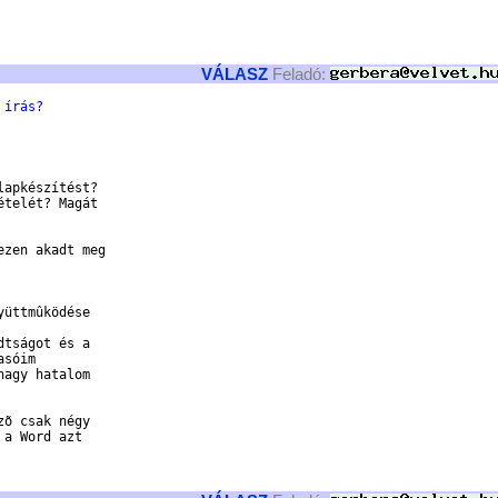
VÁLASZ
Feladó:
 írás?
apkészítést?

telét? Magát

zen akadt meg

üttmûködése

tságot és a

sóim

agy hatalom

õ csak négy

a Word azt
