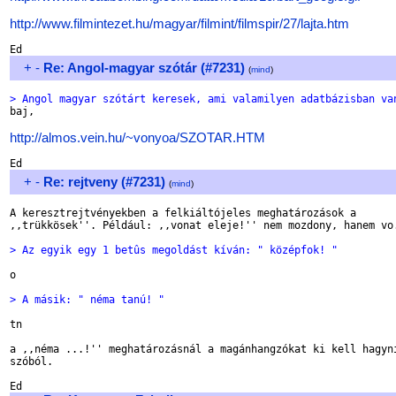
http://www.filmintezet.hu/magyar/filmint/filmspir/27/lajta.htm
+
-
Re: Angol-magyar szótár (#7231)
(
mind
)
> Angol magyar szótárt keresek, ami valamilyen adatbázisban va

baj,

http://almos.vein.hu/~vonyoa/SZOTAR.HTM
+
-
Re: rejtveny (#7231)
(
mind
)
A keresztrejtvényekben a felkiáltójeles meghatározások a 

,,trükkösek''. Például: ,,vonat eleje!'' nem mozdony, hanem vo.
> Az egyik egy 1 betûs megoldást kíván: " középfok! "
o

> A másik: " néma tanú! "
tn

a ,,néma ...!'' meghatározásnál a magánhangzókat ki kell hagyni
szóból.
