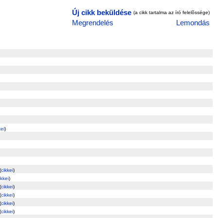
Új cikk beküldése
(a cikk tartalma az író felelõssége)
Megrendelés
Lemondás
kei
)
(
cikkei
)
ikkei
)
(
cikkei
)
(
cikkei
)
(
cikkei
)
(
cikkei
)