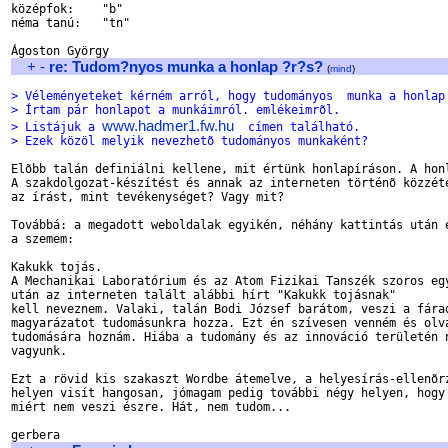
középfok:    "b"

néma tanú:   "tn"

+
-
re: Tudom?nyos munka a honlap ?r?s?
(
mind
)
> Véleményeteket kérném arról, hogy tudományos  munka a honlap
> Írtam pár honlapot a munkáimról. emlékeimrõl.
www.hadmer1.fw.hu
> Listájuk a 
  címen található.
> Ezek közöl melyik nevezhetõ tudományos munkaként?
Elõbb talán definiálni kellene, mit értünk honlapíráson. A honl
A szakdolgozat-készítést és annak az interneten történõ közzété
az írást, mint tevékenységet? Vagy mit?

Továbbá: a megadott weboldalak egyikén, néhány kattintás után e
a szemem:

Kakukk tojás.

A Mechanikai Laboratórium és az Atom Fizikai Tanszék szoros egy
után az interneten talált alábbi hírt "Kakukk tojásnak" 

kell neveznem. Valaki, talán Bodi József barátom, veszi a fárad
magyarázatot tudomásunkra hozza. Ezt én szívesen venném és olva
tudomására hoznám. Hiába a tudomány és az innováció területén n
vagyunk.

Ezt a rövid kis szakaszt Wordbe átemelve, a helyesírás-ellenõrz
helyen visít hangosan, jómagam pedig további négy helyen, hogy 
miért nem veszi észre. Hát, nem tudom...
