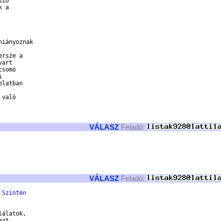
zó

 a

iányoznak

rsze a

art

somó



latban

való

VÁLASZ
Feladó:
VÁLASZ
Feladó:
 Szintén
álatok,

zt
