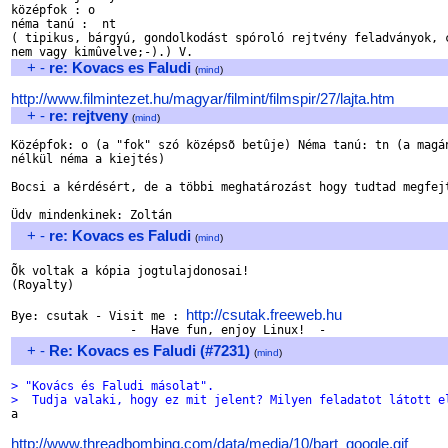
középfok : o

néma tanú :  nt

( tipikus, bárgyú, gondolkodást spóroló rejtvény feladványok, c
+
-
re: Kovacs es Faludi
(
mind
)
http://www.filmintezet.hu/magyar/filmint/filmspir/27/lajta.htm
+
-
re: rejtveny
(
mind
)
Középfok: o (a "fok" szó középsõ betûje) Néma tanú: tn (a magán
nélkül néma a kiejtés)

Bocsi a kérdésért, de a többi meghatározást hogy tudtad megfejt
+
-
re: Kovacs es Faludi
(
mind
)
Õk voltak a kópia jogtulajdonosai!

(Royalty)

http://csutak.freeweb.hu
Bye: csutak - Visit me : 
+
-
Re: Kovacs es Faludi (#7231)
(
mind
)
> "Kovács és Faludi másolat".
>  Tudja valaki, hogy ez mit jelent? Milyen feladatot látott e

a

http://www.threadbombing.com/data/media/10/bart_google.gif