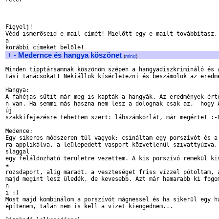
Figyelj!

Védd ismerõseid e-mail címét! Mielõtt egy e-mailt továbbítasz, 
a

+
-
Medernce és hangya köszönet
(
mind
)
Minden tipptársamnak köszönöm szépen a hangyadiszkrimináló és a
tási tanácsokat! Nekiállok kísérletezni és beszámolok az eredmé
Hangya:

A fahéjas sütit már meg is kapták a hangyák. Az eredmények érté
n van. Ha semmi más haszna nem lesz a dolognak csak az,  hogy A
új

szakkifejezésre tehettem szert: lábszámkorlát, már megérte! :-D
Medence:

Egy sikeres módszeren túl vagyok: csináltam egy porszívót és a 
ra applikálva, a leülepedett vasport közvetlenül szivattyúzva, 
slaggal

egy feláldozható területre vezettem. A kis porszívó remekül kis
a

rozsdaport, alig maradt. a veszteséget friss vízzel pótoltam, a
majd megint lesz üledék, de kevesebb. Azt már hamarabb ki fogom
n

i :)

Most majd kombinálom a porszívót mágnessel és ha sikerül egy ha
építenem, talán nem is kell a vizet kiengednem...
