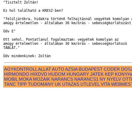
"Tisztelt Zoltán!

Ez hol található a KRESZ-ben?

"felüljárókra, hidakra történõ felhajtásnál vegyétek komolyan a
amúgy értelmetlen - általában 30 km/órás - sebességkorlátozást,
Üdv E"

Ott sehol. Pontatlanul fogalmaztam: vegyétek komolyan az

amúgy értelmetlen - általában 30 km/órás - sebességkorlátozó

TÁBLÁT."

AGYKONTROLL
ALLAT
AUTO
AZSIA
BUDAPEST
CODER
DOS
HIRMONDO
HIXDVD
HUDOM
HUNGARY
JATEK
KEP
KONYH
MOBIL
MOKA
MOZAIK
NARANCS
NARANCS1
NY
NYELV
OTT
TANC
TIPP
TUDOMANY
UK
UTAZAS
UTLEVEL
VITA
WEBMES