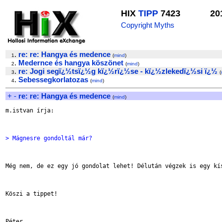
HIX
TIPP
7423
20
Copyright Myths
.
re: re: Hangya és medence
1
(
mind
)
.
Medernce és hangya köszönet
2
(
mind
)
.
re: Jogi segï¿½tsï¿½g kï¿½rï¿½se - kï¿½zlekedï¿½si ï¿½
3
(
.
Sebessegkorlatozas
4
(
mind
)
+
-
re: re: Hangya és medence
(
mind
)
m.istvan írja:

> Mágnesre gondoltál már?
Még nem, de ez egy jó gondolat lehet! Délután végzek is egy kís
Köszi a tippet!

Péter
