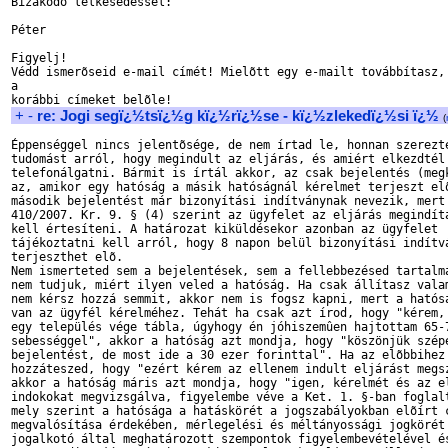
Bizakodó lelkesedéssel:

Péter

Figyelj!

Védd ismerõseid e-mail címét! Mielõtt egy e-mailt továbbítasz, 
a

+
-
re: Jogi segï¿½tsï¿½g kï¿½rï¿½se - kï¿½zlekedï¿½si ï¿½
(
Éppenséggel nincs jelentõsége, de nem írtad le, honnan szerezté
tudomást arról, hogy megindult az eljárás, és amiért elkezdtél

telefonálgatni. Bármit is írtál akkor, az csak bejelentés (megk
az, amikor egy hatóság a másik hatóságnál kérelmet terjeszt elõ
második bejelentést már bizonyítási indítványnak nevezik, mert 
410/2007. Kr. 9. § (4) szerint az ügyfelet az eljárás megindítá
kell értesíteni. A határozat kiküldésekor azonban az ügyfelet

tájékoztatni kell arról, hogy 8 napon belül bizonyítási indítvá
terjeszthet elõ.

Nem ismerteted sem a bejelentések, sem a fellebbezésed tartalmá
nem tudjuk, miért ilyen veled a hatóság. Ha csak állítasz valam
nem kérsz hozzá semmit, akkor nem is fogsz kapni, mert a hatósá
van az ügyfél kérelméhez. Tehát ha csak azt írod, hogy "kérem, 
egy település vége tábla, úgyhogy én jóhiszemûen hajtottam 65-7
sebességgel", akkor a hatóság azt mondja, hogy "köszönjük szépe
bejelentést, de most ide a 30 ezer forinttal". Ha az elõbbihez 
hozzáteszed, hogy "ezért kérem az ellenem indult eljárást megsz
akkor a hatóság máris azt mondja, hogy "igen, kérelmét és az el
indokokat megvizsgálva, figyelembe véve a Ket. 1. §-ban foglalt
mely szerint a hatósága a hatáskörét a jogszabályokban elõírt c
megvalósítása érdekében, mérlegelési és méltányossági jogkörét 
jogalkotó által meghatározott szempontok figyelembevételével és