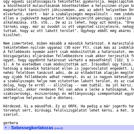
ügy egyedi sajátosságaira tekintettel gyakorolja, megállapítom,
a közútkezelõ mulasztásának következtében a helyszínen olyan kö
magatartást tanúsított jóhiszemûen, ami az adott helyzetben Önt
elvárható, ezért - bár a szabályszegés megvalósult - nem indoko
ellen a jogkövetõ magatartást kikényszerítõ pénzügyi szankció

alkalmazása. stb. stb... De az is lehet, hogy azt mondja, "Öreg
tárnoki vagy, már az óvodát is ott végezted színjelesre, nehogy
tuttad, hogy az ott lakott terület". Úgyhogy ebbõl még akármi i
kisülhet.

Nem ismerteted, miben másabb a második határozat. A marasztalás
tekintetében nyilván ugyanaz (30 ezer Ft), csak más az indoklás
A fellebbezés nyomán azért csak módosították a határozatot, mer
közigazgatási eljárásban fellebbezésre csak akkor terjesztik fe
ügyet, hogy ügydöntõ határozat várható a másodfoktól (102. § (4
§). A te esetedben csak módosították azt. Írásodból úgy tûnik, 
hatóság a második határozat ellen is jogorvoslatot engedett. Lá
nehéz felelõsen tanácsot adni, de az elõadottak alapján megítél
egy újabb fellebbezés adhat reményt, és az is nagyon kétesélyes
a szabályszegés helye nem vitatottan lakott terület, és az csak
dolog, hogy te errõl -- állítólag -- nem tudtál. Ha jól kérsz, 
indokolsz, akkor rendesen fel van adva a lecke a hatóságnak, ho
szakszerûségi, észszerûségi és méltányossági szempontokat együt
mérlegelve helyesen tud-e dönteni.

Kérdezed, ki a másodfok. Ez az ORFK. Ha pedig a már jogerõs hat
törvényt sért, bírósági felülvizsgálatot lehet kérni. a Ket. 10
szerint.

+
-
Sebessegkorlatozas
(
mind
)