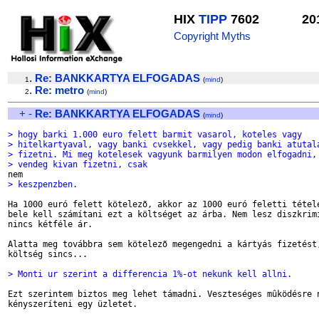
HIX
TIPP
7602
20
Copyright Myths
.
Re: BANKKARTYA ELFOGADAS
1
(
mind
)
.
Re: metro
2
(
mind
)
+
-
Re: BANKKARTYA ELFOGADAS
(
mind
)
> hogy barki 1.000 euro felett barmit vasarol, koteles vagy 
> hitelkartyaval, vagy banki cvsekkel, vagy pedig banki atutal
> fizetni. Mi meg kotelesek vagyunk barmilyen modon elfogadni,
> vendeg kivan fizetni, csak
> keszpenzben.
Ha 1000 euró felett kötelezõ, akkor az 1000 euró feletti tétele
bele kell számítani ezt a költséget az árba. Nem lesz diszkrimi
nincs kétféle ár.

Alatta meg továbbra sem kötelezõ megengedni a kártyás fizetést,
költség sincs...

> Monti ur szerint a differencia 1%-ot nekunk kell allni.
Ezt szerintem biztos meg lehet támadni. Veszteséges mûködésre n
kényszeríteni egy üzletet.
