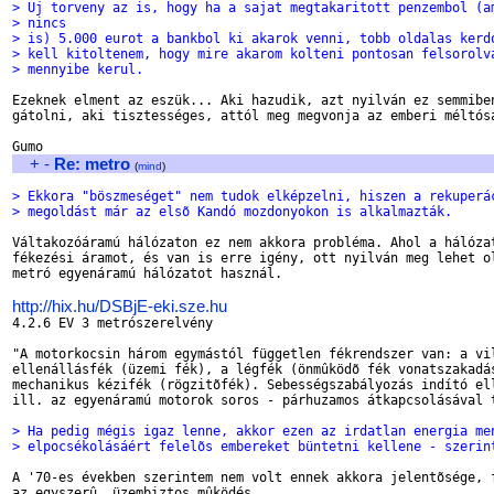
> Uj torveny az is, hogy ha a sajat megtakaritott penzembol (a
> nincs
> is) 5.000 eurot a bankbol ki akarok venni, tobb oldalas kerd
> kell kitoltenem, hogy mire akarom kolteni pontosan felsorolv
> mennyibe kerul.
Ezeknek elment az eszük... Aki hazudik, azt nyilván ez semmiben
gátolni, aki tisztességes, attól meg megvonja az emberi méltósá
+
-
Re: metro
(
mind
)
> Ekkora "böszmeséget" nem tudok elképzelni, hiszen a rekuperá
> megoldást már az elsõ Kandó mozdonyokon is alkalmazták.
Váltakozóáramú hálózaton ez nem akkora probléma. Ahol a hálózat
fékezési áramot, és van is erre igény, ott nyilván meg lehet ol
metró egyenáramú hálózatot használ.

http://hix.hu/DSBjE-eki.sze.hu

4.2.6 EV 3 metrószerelvény

"A motorkocsin három egymástól független fékrendszer van: a vil
ellenállásfék (üzemi fék), a légfék (önmûködõ fék vonatszakadás
mechanikus kézifék (rögzitõfék). Sebességszabályozás indító ell
ill. az egyenáramú motorok soros - párhuzamos átkapcsolásával t
> Ha pedig mégis igaz lenne, akkor ezen az irdatlan energia me
> elpocsékolásáért felelõs embereket büntetni kellene - szerin
A '70-es években szerintem nem volt ennek akkora jelentõsége, f
az egyszerû, üzembiztos mûködés.
