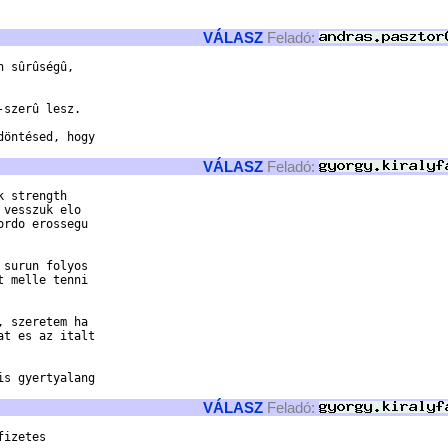
VÁLASZ
Feladó:
 sûrûségû,

szerû lesz. 

öntésed, hogy

VÁLASZ
Feladó:
 strength

vesszuk elo

rdo erossegu

surun folyos

 melle tenni

 szeretem ha

t es az italt

s gyertyalang

VÁLASZ
Feladó:
izetes
