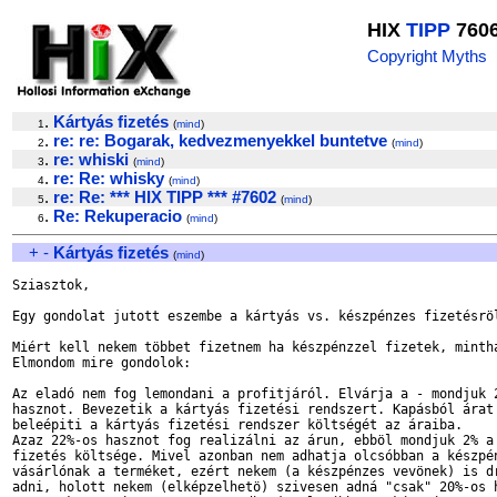
HIX
TIPP
760
Copyright Myths
.
Kártyás fizetés
1
(
mind
)
.
re: re: Bogarak, kedvezmenyekkel buntetve
2
(
mind
)
.
re: whiski
3
(
mind
)
.
re: Re: whisky
4
(
mind
)
.
re: Re: *** HIX TIPP *** #7602
5
(
mind
)
.
Re: Rekuperacio
6
(
mind
)
+
-
Kártyás fizetés
(
mind
)
Sziasztok,

Egy gondolat jutott eszembe a kártyás vs. készpénzes fizetésröl
Miért kell nekem többet fizetnem ha készpénzzel fizetek, mintha
Elmondom mire gondolok:

Az eladó nem fog lemondani a profitjáról. Elvárja a - mondjuk 2
hasznot. Bevezetik a kártyás fizetési rendszert. Kapásból árat 
beleépiti a kártyás fizetési rendszer költségét az áraiba.

Azaz 22%-os hasznot fog realizálni az árun, ebböl mondjuk 2% a 
fizetés költsége. Mivel azonban nem adhatja olcsóbban a készpén
vásárlónak a terméket, ezért nekem (a készpénzes vevönek) is dr
adni, holott nekem (elképzelhetö) szivesen adná "csak" 20%-os h