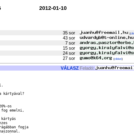
6
2012-01-10
35 sor
(
ci
43 sor
7 sor
15 sor
24 sor
27 sor
(
cikkei
)
VÁLASZ
Feladó:
.

 kártyával?

0%-os

fog emelni,

kártyás

zes

ágábban fogja

aszonnal.
