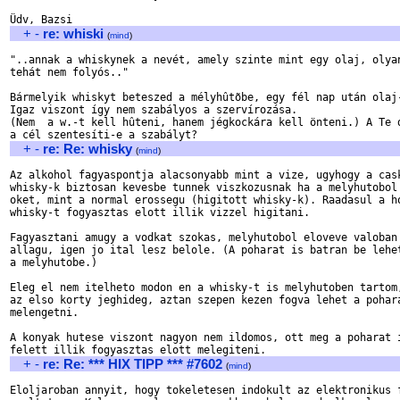
+
-
re: whiski
(
mind
)
"..annak a whiskynek a nevét, amely szinte mint egy olaj, olyan
tehát nem folyós.."

Bármelyik whiskyt beteszed a mélyhûtõbe, egy fél nap után olaj-
Igaz viszont így nem szabályos a szervírozása. 

(Nem  a w.-t kell hûteni, hanem jégkockára kell önteni.) A Te d
+
-
re: Re: whisky
(
mind
)
Az alkohol fagyaspontja alacsonyabb mint a vize, ugyhogy a cask
whisky-k biztosan kevesbe tunnek viszkozusnak ha a melyhutobol 
oket, mint a normal erossegu (higitott whisky-k). Raadasul a ho
whisky-t fogyasztas elott illik vizzel higitani.

Fagyasztani amugy a vodkat szokas, melyhutobol eloveve valoban 
allagu, igen jo ital lesz belole. (A poharat is batran be lehet
a melyhutobe.)

Eleg el nem itelheto modon en a whisky-t is melyhutoben tartom,
az elso korty jeghideg, aztan szepen kezen fogva lehet a pohara
melengetni.

A konyak hutese viszont nagyon nem ildomos, ott meg a poharat i
+
-
re: Re: *** HIX TIPP *** #7602
(
mind
)
Eloljaroban annyit, hogy tokeletesen indokult az elektronikus f