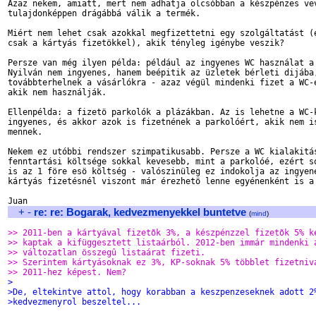
Azaz nekem, amiatt, mert nem adhatja olcsóbban a készpénzes vev
tulajdonképpen drágábbá válik a termék.

Miért nem lehet csak azokkal megfizettetni egy szolgáltatást (e
csak a kártyás fizetökkel), akik tényleg igénybe veszik?

Persze van még ilyen példa: például az ingyenes WC használat a 
Nyilván nem ingyenes, hanem beépitik az üzletek bérleti dijába,
továbbterhelnek a vásárlókra - azaz végül mindenki fizet a WC-é
akik nem használják.

Ellenpélda: a fizetö parkolók a plázákban. Az is lehetne a WC-k
ingyenes, és akkor azok is fizetnének a parkolóért, akik nem is
mennek.

Nekem ez utóbbi rendszer szimpatikusabb. Persze a WC kialakitás
fenntartási költsége sokkal kevesebb, mint a parkolóé, ezért so
is az 1 före esö költség - valószinüleg ez indokolja az ingyene
kártyás fizetésnél viszont már érezhetö lenne egyénenként is a 
+
-
re: re: Bogarak, kedvezmenyekkel buntetve
(
mind
)
>> 2011-ben a kártyával fizetõk 3%, a készpénzzel fizetõk 5% k
>> kaptak a kifüggesztett listaárból. 2012-ben immár mindenki 
>> változatlan összegû listaárat fizeti.
>> Szerintem kártyásoknak ez 3%, KP-soknak 5% többlet fizetniv
>> 2011-hez képest. Nem?
>
>De, eltekintve attol, hogy korabban a keszpenzeseknek adott 2
>kedvezmenyrol beszeltel...