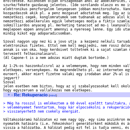
eroltetese. Kulonosen olyan orszagokban ahol az adoelkerules, a
szurke/fekete gazdasag jelentos. (Ide sorolando olaszo es mo is
elektronikus penzforgalom lenyegesen jobban monitorozhato. Vann
kozgazdaszok akik pl. a penz mozgasat adoztatnak meg. Igy az ig
nemzetkozi cegek, konglomratumok sem tudnanak az adozas alol ki
nemzetkozi adoelkerules egyik lehetseges modja a fiktiv szamlaz
sokmilliardos anyaceg pl. merketing tanacsot ad mo-i leanyvalla
meglepoen eppen annyiert amennyi a nyereseg lenne. Egy ido utan
mindig kikot egy adoparadicsomban.

Szoval nagyon ugy nez ki a jovo utja  a kezpenz nelkuli tarsada
elektronikus fizetes. Ettol nem kell megijedni, nem rossz dolog
annak is van oka, hogy kerdoivet toltetnek ki a sajat szamlan m
tervezett felhasznalasarol.

(Al Capone-t is a nem adozas miatt dugtak bortonbe.)

Az 1-2%-os haszonkulcsrol az a velemenyem, hogy nem minden vall
eletkepes, versenykepes. Ha megrendelheto pl. az interneten egy
euroert, akkor miert fizetne valaki egy irodaban akar 2%-al is 
jegyert? 

Szoval

jelen esetben nem biztos, hogy az uj szabalyozasokat kell okoln
+
-
Re: Rekuperacio
(
mind
)
> Még ha rosszul is emlékeztem a 60 évvel ezelõtt tanultakra, 
> véleményemet fenntartom, hogy kár elpocsékolni a rekuperáció
> visszanyerhetõ nem csekély energiát.
Váltakozóáramú hálózaton ez nem nagy ügy, egy sima aszinkron mo
nyomaték hatására (i.e. fékezéskor) generátorként mûködik és ár
vissza a hálózatba. A hálózat pedig ezt fel is tudja venni, és 