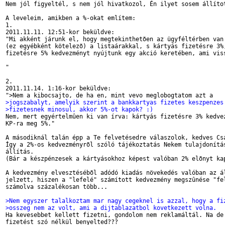
Nem jól figyeltél, s nem jól hivatkozol, Én ilyet sosem állítot
A leveleim, amikben a %-okat említem:

1.

2011.11.11. 12:51-kor beküldve:

"Mi akként járunk el, hogy megtekinthetõen az ügyféltérben van 
(ez egyébként kötelezõ) a listaárakkal, s kártyás fizetésre 3%,
fizetésre 5% kedvezményt nyújtunk egy akció keretében, ami viss
"

2.

2011.11.14. 1:16-kor beküldve:

>jogszabalyt, amelyik szerint a bankkartyas fizetes keszpenzes
>fizetesnek minosul, akkor 5%-ot kapok? :)

Nem, mert egyértelmûen ki van írva: kártyás fizetésre 3% kedvez
KP-ra meg 5%."

A másodiknál talán épp a Te felvetésedre válaszolok, kedves Csa
Így a 2%-os kedvezményrõl szóló tájékoztatás Nekem tulajdonítás
állítás.

(Bár a készpénzesek a kártyásokhoz képest valóban 2% elõnyt kap
A kedvezmény elvesztésébõl adódó kiadás növekedés valóban az ál
jelzett, hiszen a "lefelé" számított kedvezmény megszûnése "fel
számolva százalékosan több...

>Nem egyszer talalkoztam mar nagy cegeknel is azzal, hogy a fi
>osszeg nem az volt, ami a dijtablazatbol kovetkezett volna.

Ha kevesebbet kellett fizetni, gondolom nem reklamáltál. Na de 
fizetést szó nélkül benyelted???
