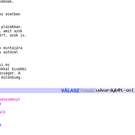
öknek,

z esetben

plázákban.

 amit azok

rt, azok is,

 mintájára

 autóval

i és

kkal kisebbi

sséget. A

különbség.

VÁLASZ
Feladó:
edvezményt 
a 
aló 
% 