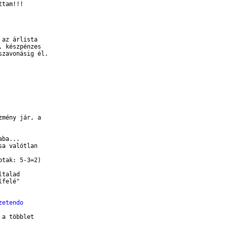
tam!!!

az árlista

 készpénzes

zavonásig él.

 
mény jár, a

ba...

a valótlan

tak: 5-3=2)

talad

felé" 

zetendo 
a többlet
