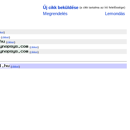
Új cikk beküldése
(a cikk tartalma az író felelõssége)
Megrendelés
Lemondás
kkei
)
(
cikkei
)
(
cikkei
)
(
cikkei
)
(
cikkei
)
(
cikkei
)