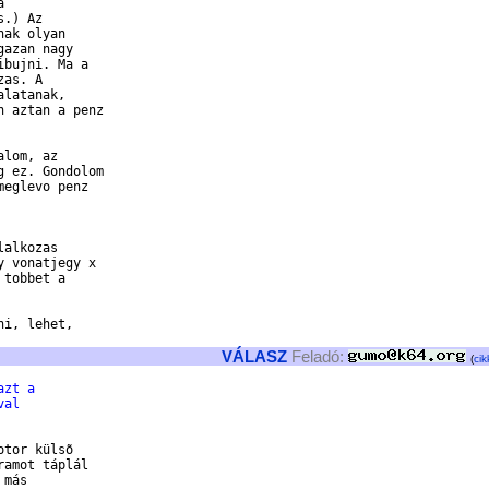


.) Az

ak olyan

azan nagy

bujni. Ma a

as. A

latanak,

 aztan a penz

lom, az

 ez. Gondolom

eglevo penz

alkozas

 vonatjegy x

tobbet a

i, lehet,

VÁLASZ
Feladó:
(
cik
azt a 
val 
tor külsõ

amot táplál

más
