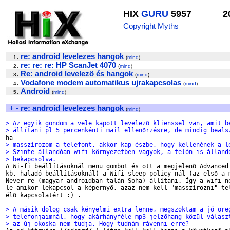
HIX
GURU
5957
2
Copyright Myths
.
re: android levelezes hangok
1
(
mind
)
.
re: re: re: HP ScanJet 4070
2
(
mind
)
.
Re: android levelezö és hangok
3
(
mind
)
.
Vodafone modem automatikus ujrakapcsolas
4
(
mind
)
.
Android
5
(
mind
)
+
-
re: android levelezes hangok
(
mind
)
> Az egyik gondom a vele kapott levelezõ klienssel van, amit b
> állítani pl 5 percenkénti mail ellenõrzésre, de mindig beals
> masszírozom a telefont, akkor kap észbe, hogy kellenének a l
> Szinte állandóan wifi környezetben vagyok, a telón is álland
> bekapcsolva.

A Wi-fi beállításoknál menü gombot és ott a megjelenõ Advanced 
kb. haladó beállításoknál) a Wifi sleep policy-nál (az elsõ a m
Never-re (magyar androidban talán Soha) állítani. Így a wifi ne
le amikor lekapcsol a képernyõ, azaz nem kell "masszírozni" tel
élõ kapcsolatért :) .

> A másik dolog csak kényelmi extra lenne, megszoktam a jó öre
> telefonjaimnál, hogy akárhányféle mp3 jelzõhang közül válasz
> az új okoska nem tudja. Hogy tudnám rávenni erre?