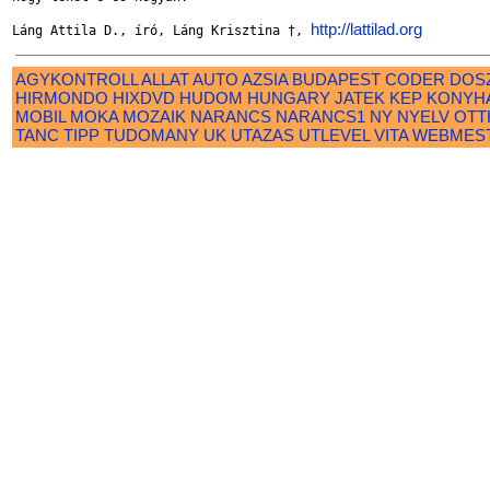
http://lattilad.org
Láng Attila D., író, Láng Krisztina †, 
AGYKONTROLL
ALLAT
AUTO
AZSIA
BUDAPEST
CODER
DOS
HIRMONDO
HIXDVD
HUDOM
HUNGARY
JATEK
KEP
KONYH
MOBIL
MOKA
MOZAIK
NARANCS
NARANCS1
NY
NYELV
OTT
TANC
TIPP
TUDOMANY
UK
UTAZAS
UTLEVEL
VITA
WEBMES