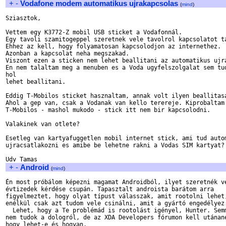
+
-
Vodafone modem automatikus ujrakapcsolas
(
mind
)
Sziasztok,

Vettem egy K3772-Z mobil USB sticket a Vodafonnál.

Egy tavoli szamitogeppel szeretnek vele tavolrol kapcsolatot ta
Ehhez az kell, hogy folyamatosan kapcsolodjon az internethez.

Azonban a kapcsolat neha megszakad. 

Viszont ezen a sticken nem lehet beallitani az automatikus ujra
En nem talaltam meg a menuben es a Voda ugyfelszolgalat sem tud
hol

lehet beallitani.

Eddig T-Mobilos sticket hasznaltam, annak volt ilyen beallitasa
Ahol a gep van, csak a Vodanak van kello terereje. Kiprobaltam 
T-Mobilos - mashol mukodo - stick itt nem bir kapcsolodni.

Valakinek van otlete?

Esetleg van kartyafuggetlen mobil internet stick, ami tud autom
ujracsatlakozni es amibe be lehetne rakni a Vodas SIM kartyat?

+
-
Android
(
mind
)
Én most próbálom képezni magamat Androidból, ilyet szeretnék ve
évtizedek kérdése csupán. Tapasztalt androista barátom arra

figyelmeztet, hogy olyat típust válasszak, amit rootolni lehet,
enélkül csak azt tudom vele csinálni, amit a gyártó engedélyez.
  Lehet, hogy a Te problémád is rootolást igényel, Hunter. Semm
nem tudok a dologról, de az XDA Developers fórumon kell utánané
hogy lehet-e és hogyan.
