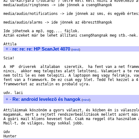

Az sd-kátryára (/sdcard/ ) létre kell kell hozni a következõ al
media/audio/ringtones -> ide jönnek a csengõhangok

media/audio/notifications -> ide jönnek az sms, és egyéb értesí
media/audio/alarms -> ide jönnek az ébresztõhangok

Ide jöhetnek a mp3, ogg.... fájlok.

Aztán ezeket már be lehet állítani csengõhangnak meg stb.-nek.

+
-
re: re: re: HP ScanJet 4070
(
mind
)
Szia!

A  HP  driverek  altalaban  szeretik,  ha fent van a net framew
nincs,  akkor meg telepites alatt letolteni. Valamiert a te ren
nem tolti le es nem telepiti. A laptopon meg vagy felrakja, vag
fent van a framework. De ez csak egy 5let. Tedd fel kezzel a 4-
frameworkot az asztalin es probald ujra.

+
-
Re: android levelezö és hangok
(
mind
)
Attiláimnak köszönöm a gyors választ, és közben én is válaszolo
magamnak, mert a rejtett rendszerbeállítások mellett azért más 
A gyári mail kliens keveset tud. Csak ma reggel óta használom a
Mail-t, de világos, hogy sokkal jobb.

üdv
