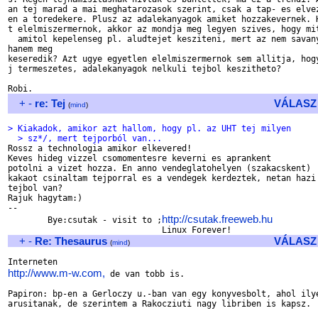
an tej marad a mai meghatarozasok szerint, csak a tap- es elvez
en a toredekere. Plusz az adalekanyagok amiket hozzakevernek. H
t elelmiszermernok, akkor az mondja meg legyen szives, hogy mit
  amitol kepelenseg pl. aludtejet kesziteni, mert az nem savany
hanem meg

keseredik? Azt ugye egyetlen elelmiszermernok sem allitja, hogy
j termeszetes, adalekanyagok nelkuli tejbol keszitheto?

+
-
re: Tej
VÁLASZ
(
mind
)
> Kiakadok, amikor azt hallom, hogy pl. az UHT tej milyen
  > sz*/, mert tejporból van...

Rossz a technologia amikor elkevered!

Keves hideg vizzel csomomentesre keverni es aprankent

potolni a vizet hozza. En anno vendeglatohelyen (szakacskent)

kakaot csinaltam tejporral es a vendegek kerdeztek, netan hazi

tejbol van?

Rajuk hagytam:)

--

http://csutak.freeweb.hu
        Bye:csutak - visit to ;
+
-
Re: Thesaurus
VÁLASZ
(
mind
)
http://www.m-w.com,
 de van tobb is.

Papiron: bp-en a Gerloczy u.-ban van egy konyvesbolt, ahol ilye
arusitanak, de szerintem a Rakocziuti nagy libriben is kapsz.
