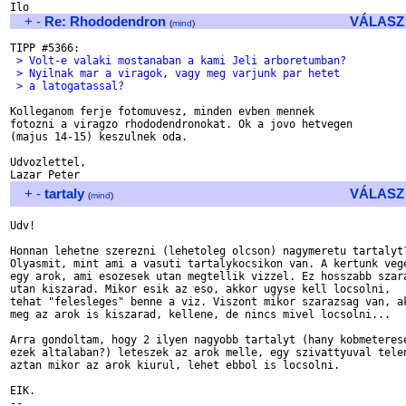
+
-
Re: Rhododendron
VÁLASZ
(
mind
)
 > Volt-e valaki mostanaban a kami Jeli arboretumban?
 > Nyilnak mar a viragok, vagy meg varjunk par hetet
 > a latogatassal?
Kolleganom ferje fotomuvesz, minden evben mennek

fotozni a viragzo rhododendronokat. Ok a jovo hetvegen

(majus 14-15) keszulnek oda.

Udvozlettel,

+
-
tartaly
VÁLASZ
(
mind
)
Udv!

Honnan lehetne szerezni (lehetoleg olcson) nagymeretu tartalyt?
Olyasmit, mint ami a vasuti tartalykocsikon van. A kertunk vege
egy arok, ami esozesek utan megtellik vizzel. Ez hosszabb szara
utan kiszarad. Mikor esik az eso, akkor ugyse kell locsolni,

tehat "felesleges" benne a viz. Viszont mikor szarazsag van, ak
meg az arok is kiszarad, kellene, de nincs mivel locsolni...

Arra gondoltam, hogy 2 ilyen nagyobb tartalyt (hany kobmeterese
ezek altalaban?) leteszek az arok melle, egy szivattyuval telen
aztan mikor az arok kiurul, lehet ebbol is locsolni.

EIK.

--
