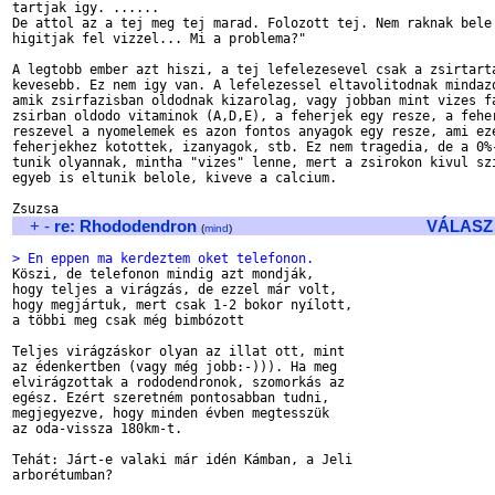
tartjak igy. ......

De attol az a tej meg tej marad. Folozott tej. Nem raknak bele 
higitjak fel vizzel... Mi a problema?"

A legtobb ember azt hiszi, a tej lefelezesevel csak a zsirtarta
kevesebb. Ez nem igy van. A lefelezessel eltavolitodnak mindazo
amik zsirfazisban oldodnak kizarolag, vagy jobban mint vizes fa
zsirban oldodo vitaminok (A,D,E), a feherjek egy resze, a feher
reszevel a nyomelemek es azon fontos anyagok egy resze, ami eze
feherjekhez kotottek, izanyagok, stb. Ez nem tragedia, de a 0%-
tunik olyannak, mintha "vizes" lenne, mert a zsirokon kivul szi
egyeb is eltunik belole, kiveve a calcium.

+
-
re: Rhododendron
VÁLASZ
(
mind
)
> En eppen ma kerdeztem oket telefonon.

Köszi, de telefonon mindig azt mondják,

hogy teljes a virágzás, de ezzel már volt,

hogy megjártuk, mert csak 1-2 bokor nyílott,

a többi meg csak még bimbózott

Teljes virágzáskor olyan az illat ott, mint

az édenkertben (vagy még jobb:-))). Ha meg

elvirágzottak a rododendronok, szomorkás az

egész. Ezért szeretném pontosabban tudni,

megjegyezve, hogy minden évben megtesszük

az oda-vissza 180km-t.

Tehát: Járt-e valaki már idén Kámban, a Jeli

arborétumban?
