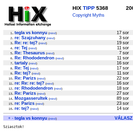
HIX
TIPP
5368
20
Copyright Myths
.
tegla vs konnyu
17 so
1
(
mind
)
.
re: Szajzuhany
3 so
2
(
mind
)
.
Re: re: tej?
19 so
3
(
mind
)
.
re: Tej
11 so
4
(
mind
)
.
Re: Thesaurus
7 so
5
(
mind
)
.
Re: Rhododendron
11 so
6
(
mind
)
.
tartaly
16 so
7
(
mind
)
.
Re: Tej
17 so
8
(
mind
)
.
Re: tej?
11 so
9
(
mind
)
.
Re: Parizs
22 so
10
(
mind
)
.
re: Re: re: tej?
16 so
11
(
mind
)
.
re: Rhododendron
18 so
12
(
mind
)
.
Re: Parizs
27 so
13
(
mind
)
.
Mozgasserultek
89 so
14
(
mind
)
.
re: Parizs
23 so
15
(
mind
)
.
re: tej?
14 so
16
(
mind
)
+
-
tegla vs konnyu
VÁLASZ
(
mind
)
Sziasztok!
