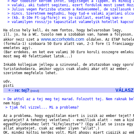
  > Mar tobbszor kertem infot, segitseget a Tippen, es mindig 
  > valaki, aki tudott segiteni, ezert fordulok most ismet Hoz
  > Julius vegen Parizsba utazom a Kedvesemmel, de szallasunk 
  > nincs. Szeretnem megtudni, hogy tud-e valaki ajanlani olcs
  > (kb. 8-10e Ft-ig/fo/ej) es jo szallast, esetleg van-e
  > valamilyen rossz/jo tapasztalat valamelyik hotellel kapcso
Ha olcso hely kell, és nem fontos, hogy belvarosban legy,

ill. jo, ha a WC, tusolo nem a szobában van, hanem a folyoson,

www.accorhotels.com
akkor nezz szet a 
 oldalen. Az ETAP hotele
(formula-1) szobaara 50 Euro alatt van, 2-3 fore (1 franciaagy+
emeletes agy).

(Bar erdekes, en ket eve valami 30 Euro koruli osszegre emleksz
most meg 40 felettieket latok...)

Inkabb kollegium jellegu a szinvonal, de atutazoban vagy sporol
turistaskodasra, amikor ugyis csak aludni akar ott az ember,

szerintem megfelelo lehet.

udv,

+
-
re: tej?
VÁLASZ
(
mind
)
> De attol az a tej meg tej marad. Folozott tej. Nem raknak be
 > tjak fel vizzel... Mi a problema?
Az a problema, hogy egyaltalan miert is iszik az ember tejet? M
anyatejet? A tehentej veletlenul - evmilliok alatt - nem a kisb
egyedfejlodesehez lett "kifejlesztve"? (Egy allat se issza egy 
allat anyatejet, csak az ember ilyen "allat".)

OK, mindez koltoi kerdes volt. Mint ahogy: miert cigizik az emb