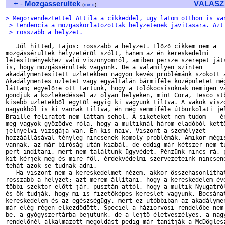
+
-
Mozgasserultek
VÁLASZ
(
mind
)
> Megorvendeztettel Attila a cikkeddel, ugy latom otthon is va
 > tendencia a mozgaskorlatozottak helyzetenek javitasara. Azt
 > rosszabb a helyzet.
   Jól hitted, Lajos: rosszabb a helyzet. Elõzõ cikkem nem a

mozgássérültek helyzetérõl szólt, hanem az én kereskedelmi

létesítményekhez való viszonyomról, amiben persze szerepet játs
is, hogy mozgássérültek vagyunk. De a valamilyen szinten

akadálymentesített üzletekben nagyon kevés problémánk szokott a
Akadálymentes üzletet vagy egyáltalán bármiféle középületet még
láttam; egyelõre ott tartunk, hogy a tolókocsisoknak nemigen va
gondjuk a közlekedéssel az olyan helyeken, mint Cora, Tesco stb
kisebb üzletekbõl egytõl egyig ki vagyunk tiltva. A vakok viszo
nagyokból is ki vannak tiltva, én még semmiféle útburkolati jel
Braille-feliratot nem láttam sehol. A siketeket nem tudom -- én
meg vagyok gyõzõdve róla, hogy a multiknál három eladóból kettõ
jelnyelvi vizsgája van. Én kis naiv. Viszont a személyzet

hozzáállásával tényleg nincsenek komoly problémák. Amikor mégis
vannak, az már bíróság után kiabál, de eddig már kétszer nem tu
pert indítani, mert nem találtunk ügyvédet. Pénzünk nincs rá, p
kit kérjek meg és mire föl, érdekvédelmi szervezeteink nincsene
tehát azok se tudnak adni.

   Ha viszont nem a kereskedelmet nézem, akkor összehasonlíthat
rosszabb a helyzet; azt merem állítani, hogy a kereskedelem éve
többi szektor elõtt jár, pusztán attól, hogy a multik Nyugatról
és õk tudják, hogy mi is fizetõképes kereslet vagyunk. Bocsánat
kereskedelem és az egészségügy, mert ez utóbbiban az akadálymen
már elég régen elkezdõdött. Speciel a háziorvosi rendelõbe nem 
be, a gyógyszertárba bejutunk, de a lejtõ életveszélyes, a nagy
rendelõnél alkalmazott megoldást pedig már tanítják a McDöglesz