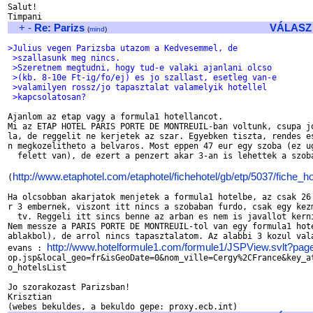
Salut!

+
-
Re: Parizs
VÁLASZ
(
mind
)
>Julius vegen Parizsba utazom a Kedvesemmel, de
 >szallasunk meg nincs.
 >Szeretnem megtudni, hogy tud-e valaki ajanlani olcso
 >(kb. 8-10e Ft-ig/fo/ej) es jo szallast, esetleg van-e
 >valamilyen rossz/jo tapasztalat valamelyik hotellel
 >kapcsolatosan?
Ajanlom az etap vagy a formula1 hotellancot.

Mi az ETAP HOTEL PARIS PORTE DE MONTREUIL-ban voltunk, csupa jo
la, de reggelit ne kerjetek az szar. Egyebken tiszta, rendes es
n megkozelitheto a belvaros. Most eppen 47 eur egy szoba (ez ug
  felett van), de ezert a penzert akar 3-an is lehettek a szoba
http://www.etaphotel.com/etaphotel/fichehotel/gb/etp/5037/fiche_ho
(
Ha olcsobban akarjatok menjetek a formula1 hotelbe, az csak 26 
r 3 embernek, viszont itt nincs a szobaban furdo, csak egy kezm
  tv. Reggeli itt sincs benne az arban es nem is javallot kerni
Nem messze a PARIS PORTE DE MONTREUIL-tol van egy formula1 hote
ablakbol), de arrol nincs tapasztalatom. Az alabbi 3 kozul vala
http://www.hotelformule1.com/formule1/JSPView.svlt?page
evans : 
op.jsp&local_geo=fr&isGeoDate=0&nom_ville=Cergy%2CFrance&key_at
o_hotelsList

Jo szorakozast Parizsban!

Krisztian
