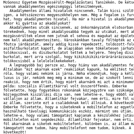
McGonosz Egyetem Mozgássérült-Megalázástani Tanszékén. De kétsé
vannak akadálymentes egészségügyi létesítmények.

   Akadálymentes állami hivatalok nincsenek. Talán kicsi szülõf
igen, a kétszázezres megyeszékhelyen nem. Még a fogalom is furc
hat, hogy akadálymentes hivatal. Ha már a hivatal is akadálymen
akkor ki gyártsa az akadályokat?

   Akadálymentes utcák sincsenek, az önkormányzatok elsõsorban 
törekednek, hogy minél akadályosabbá tegyék az utcákat, mert ak
mozgássérültek eleve nem jutnak el sehova és magukat az épülete
nem kell akadálymentesíteni. Városkánkban tavaly föltépték az e
fõutca járdázatát, amely addig kissé repedezett, toldozott-fold
aszfaltburkolatot kapott, de alapjában véve tökéletesen járható
tolókocsival, és díszburkolatot tettek a helyére. Tényleg dísz,
burkolat, mert arra szolgál, hogy kikikikikikirárárárárázzazaza
tolókocsisból a lelelelelkekekeket.

   A legnagyobb baj persze az, hogy hiány van akadálymentes fej
Általában "mit akarnak ezek" reakciókat kapunk, ha említést tes
róla, hogy valami nekünk is járna. Néha elmondjuk, hogy a kétlá
luxus is jár, nekünk meg még a minimum se, de az szokott lenni 
reakció, hogy nem értik, hogy miért akarnánk mi azt a minimumot
példa: szociális államtitkárral volt összeröffenés. Emberke

fölvetette, hogy fogyatékos rokonának közjegyzõre van szüksége,
közjegyzõnek kiszállási díja van, nem lehetne-e, hogy ebbõl val
vállaljon az állam. Államtitkár fejvakar, nem érti, mire föl vá
az állam, szerinte ezt a családoknak kell állniuk. A következõt
Emberke fölvetette, hogy a siketeknek a mobiltelefon az egyetle
használható távolsági kommunikációs eszköz, mármint sms útján, 
lehetne-e, hogy valami támogatást kapjanak a készülékhez jutásr
mobiltelefon mint segédeszköz. Államtitkár fejvakar, nem érti, 
föl akarnának a siketek mobiltelefont, különben is, az állam má
támogatott nem tudom, hány mobiltelefont nem tudom, kiknek. A

következõt!
