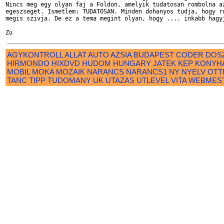
Nincs meg egy olyan faj a Foldon, amelyik tudatosan rombolna az
egeszseget. Ismetlem: TUDATOSAN. Minden dohanyos tudja, hogy ro
megis szivja. De ez a tema megint olyan, hogy .... inkabb hagyj
AGYKONTROLL
ALLAT
AUTO
AZSIA
BUDAPEST
CODER
DOS
HIRMONDO
HIXDVD
HUDOM
HUNGARY
JATEK
KEP
KONYH
MOBIL
MOKA
MOZAIK
NARANCS
NARANCS1
NY
NYELV
OTT
TANC
TIPP
TUDOMANY
UK
UTAZAS
UTLEVEL
VITA
WEBMES