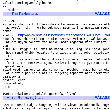
valami speci egyensuly benne?

--

+
-
Re: Parizs
VÁLASZ
(
mind
)
Szia Anett!

Mi marciusban jartunk Parizsban a kedvesemmel, es egesz veletle
  az Hotel Artba - nem bantuk meg. Ezen az internetcimen megnez
onmag

http://www.hotelclub.net/hotel.reservations/Art_Hotel_Par
arol ir: 
Most foszezonban (mi meg az eloszezonban voltunk joval kedvezob
  az ara ugyan folotte van annak, amit megadtal mint limitet, v
van

a BOSEGES reggeli is, amit ha magad veszel meg, sem jarsz jobba
  hogy minel elobb foglalod le a szobat, annal jobb feltetelekk
A (re

ndes es tiszta es nemdohanyzo!)szalloda kozel van ket metroallo
  fontos, mert metroval egesz Parizst konnyen es gyorsan es bar
napszakban a

tszelheted, barhova is akarsz menni. Bovebben, maganban irnek, 
  Az alatt a par nap alatt is rengeteg tapasztalatot szereztunk
szamotokra

hasznos lehet.

Udvozlettel,

Pete

+
-
re: Re: re: tej?
VÁLASZ
(
mind
)
"Azt mindenki tudja, hogy tej zsirtartalmat lecsokkentik, egyre
abbol lesz a tejfol, a tejszin, a vaj, masreszt mert sokan eges