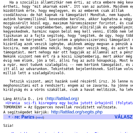
   Ha a szociális államtitkár nem érti, az utca embere még kevé
értheti, hogy "mit akarnak ezek". Itt van az autónk. Majdnem eg
küzdöttünk érte, hogy meglegyen, és az emberek csak álltak

csodálkozva: de hát kapnak rá támogatást! Mondtuk, nem kapunk. 
autónk hárommilliónál kevesebbe kerülne, akkor kaphatna a négy

mozgássérült közül egy, maximum háromszázezer forintot, és csak
hogy valamikor szeptemberben, amikor elbírálják és engedélyezni
kegyeskednek, harminc napon belül meg kell venni. Elõbb nem leh
tipikusan az a fajta segítség, hogy "segítek, de úgy, hogy több
éntõlem ne kérjenek". Szerintem a gépkocsiszerzési támogatást m
kizárólag azok veszik igénybe, akiknek amúgy megvan a pénzük a

kocsira, nem probléma nekik, hogy mikor veszik meg, és azért ké
támogatást, mert nehogy már ott hagyják az államnál azt a pénzt
Nekünk viszont nem ért rá a kocsi szeptemberig, mert akkor még 
évig nem élünk, jön a tél, állni fog az autó hónapokig. Most ke
a nyár, most tudunk szaladgálni -- nem kértünk támogatást, és a
itt áll az udvarunkon. Tekintsétek bejelentésnek. Szóltam volna
millió lett a szaladgálnivaló.

   Tetszik viszont, amit hazánk svéd részérõl írsz. Jó lenne ná
meghonosítani ezt a rendszert; engem az se zavarna, ha jönne ve
királyság és a vörös szakállak, csak a havat mellõzzük, ha lehe
http://lattilad.org
Láng Attila D., író (
 >Urania ­ sci-fi kisregény egy bajba jutott ûrhajóról (folytat

TOMORKENY = Az Egyperces novellak roviditett valtozata.

http://lattilad.org/segits.php
A segítségedet kérjük: 
+
-
re: Parizs
VÁLASZ
(
mind
)
Szia!
