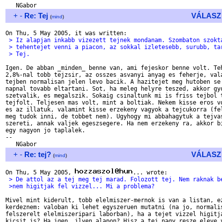
+
-
Re: Tej
VÁLASZ
(
mind
)
 > Iz alapjan inkabb vizezett tejnek mondanam. Szombaton szokt
 > tehentejet venni a piacon, az sokkal izletesebb, surubb, ta
 > Tej.
Igen. De abban _minden_ benne van, ami fejeskor benne volt. Teh
2,8%-nal tobb tejzsir, az osszes asvanyi anyag es feherje, vala
tejben normalisan jelen levo bacik. A hazitejet meg hutoben se 
napnal tovabb eltartani. Sot, ha meleg helyre teszed, akkor gyo
szetvalik, es megalszik. Sokaig csinaltunk mi is friss tejbol t
tejfolt. Teljesen mas volt, mint a boltiak. Nekem kisse eros vo
es az illatuk, valamint kisse erzekeny vagyok a tejcukorra (fel
meg tudok inni, de tobbet nem). Ugyhogy mi abbahagytuk a tejvas
szereti, annak valjek egeszsegere. Ha nem erzekeny ra, akkor bi
egy nagyon jo taplalek.

--

+
-
Re: tej?
VÁLASZ
(
mind
)
On Thu, 5 May 2005, 
 > De attol az a tej meg tej marad. Folozott tej. Nem raknak b
 >nem higitjak fel vizzel... Mi a problema?
Mivel mint kiderult, tobb elelmiszer-mernok is van a listan, ez
kerdeznem: valoban ki lehet egyszeruen mutatni (na jo, normalis
felszerelt elelmiszeripari laborban), ha a tejet vizzel higitja
kicsit is? Ha igen, ilyen alapon? Hisz a tej nagy resze eleve v