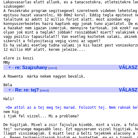
Lakasvasarlas elott allunk, es a tanacsotokra, otleteitekre len
szuksegem!

A feszekrako program segitsegevel szeretnenk videken lehetoleg 
epitusu hazat vasarolni, kb 80m2 korul. Eddig tegla epitesut ne
talaltunk az adott 12 millio forint alatt, most azonban egy

konnyuszerkezetes hazra kaptunk egy jonak tuno ajanlatot. De ez
a hazakat nem igazan ismerjuk, mennyire tartosak, jok ezek? van
olyan jok mint a teglak? jobbak? rosszabbak? miert? valakinek n
vagy pozitiv tapasztalat?! Van esetleg koztetek valaki, akinek 
sikerult a folyositasig vegig vinni az ugyet?

Es ha valaki esetleg tudna valami jo kis hazat pest vonzaskorze
12 millio HUF alatt, kerem jelezze....

elore is koszi

+
-
re: Szajzuhany
VÁLASZ
(
mind
)
A Rowenta  márka nekem nagyon beválik.

+
-
Re: re: tej?
VÁLASZ
(
mind
)
Hali!

 >De attol az a tej meg tej marad. Folozott tej. Nem raknak be

nem hig

i tjak fel vizzel... Mi a problema?

De higitjak. Mivel a zsir fajsulya kisebb, mint a vize, a foloz
tej" surusege magasabb lesz. Ezt egyszeruen vizzel higitjak, ho
llagot visszakapjak. E miatt lesz a bolti tejeknek alacsony a f
s. Regen tejhamisitasnak hivtak es buntettek, ma ez a trendi. A